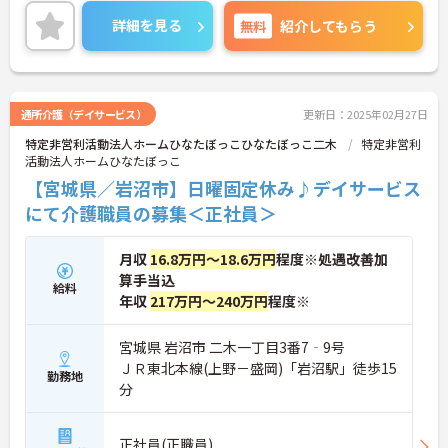
詳細を見る
無料
紹介してもらう
通所介護（デイサービス）
更新日：2025年02月27日
特定非営利活動法人ホームひなたぼっこひなたぼっこ二木
特定非営利
活動法人ホームひなたぼっこ
【宮城県／岩沼市】日曜固定休み♪デイサービス
にて介護職員の募集＜正社員＞
月収
16.8万円～18.6万円
程度※処遇改善加
算手当込
給料
年収
217万円～240万円
程度※
宮城県 岩沼市 二木一丁目3番7‐9号
ＪＲ東北本線(上野－盛岡)「岩沼駅」徒歩15
勤務地
分
正社員(正職員)