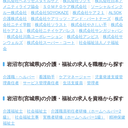
株式会社ベネッセスタイルケア
株式会社ツクイ
株式会社日本ア
メニティライフ協会
ＳＯＭＰＯケア株式会社
ソーシャルインク
ルー株式会社
株式会社SOYOKAZE
株式会社ケア２１
ALSOK
介護株式会社
株式会社ケアリッツ・アンド・パートナーズ
株式
会社ニチイ学館
株式会社ソラスト
株式会社やさしい手
株式会
社ケア２１
株式会社ニチイケアパレス
株式会社サンガジャパン
株式会社川島コーポレーション
株式会社アンビス
株式会社サ
ンウェルズ
株式会社スーパー・コート
社会福祉法人ノテ福祉
会
岩沼市(宮城県)の介護・福祉の求人を職種から探す
介護職・ヘルパー
看護助手
ケアマネージャー
児童発達支援管
理責任者
サービス管理責任者
生活支援員
管理者
岩沼市(宮城県)の介護・福祉の求人を資格から探す
介護福祉士
社会福祉士
介護職員初任者研修（ホームヘルパー2
級）
社会福祉主事
実務者研修（ホームヘルパー1級）
精神保健
福祉士