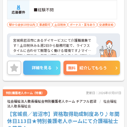
■経験不問
応募要件
駅から徒歩10分以内
車通勤可
土日祝休
ボーナス・賞与あり
交通費支給
宮城県岩沼市にあるデイサービスにて介護職募集で
す！土日祝休み＆週2日から勤務可能で、ライフス
タイルに合わせて無理なく働ける環境です♪マイカ
ー通勤も可能で、毎日の通勤もラクラク◎ご興味の
ある方には、面接対策ポイントなど、さらに詳細を
ご案内しますのでお気軽にご相談ください！
詳細を見る
無料
紹介してもらう
特別養護老人ホーム（特養）
更新日：2026年07月07日
社会福祉法人敬長福祉会特別養護老人ホーム チアフル岩沼
社会福祉
法人敬長福祉会
【宮城県／岩沼市】資格取得助成制度あり♪年間
休日113日★特別養護老人ホームにて介護福祉士