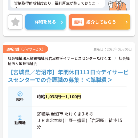
資格取得助成制度あり、福利厚生が整っておりま
す。
また、年間休日113日もございます。お休み多めな
ので、プライベートの時間もしっかり確保できます
詳細を見る
無料
紹介してもらう
よ！
マイカー通勤OKなので、通勤も楽々です♪
ご興味ある方には、面接対策ポイントなど、さらに
詳細をお話しいたしますのでお気軽にご相談くださ
い。
通所介護（デイサービス）
更新日：2026年03月06日
社会福祉法人敬長福祉会岩沼市デイサービスセンターたけくま
社会福
祉法人敬長福祉会
【宮城県／岩沼市】年間休日113日☆デイサービ
スセンターでの介護職の募集！＜準職員＞
時給
1,038円～1,100円
給料
宮城県 岩沼市 たけくま3-6-8
ＪＲ東北本線(上野－盛岡)「岩沼駅」徒歩15
勤務地
分