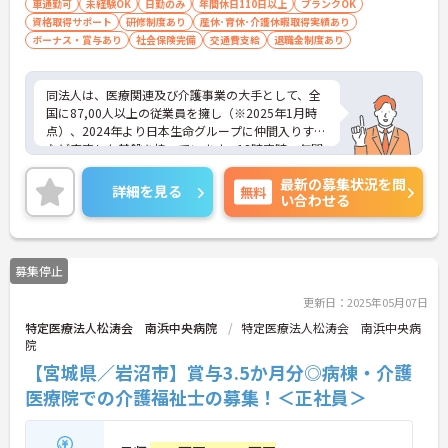
車通勤可
未経験OK
日勤のみ
年間休日110日以上
ブランクOK
資格取得サポート
研修制度あり
産休･育休･介護休暇取得実績あり
ボーナス・賞与あり
社会保険完備
交通費支給
退職金制度あり
同法人は、医療関連及び介護事業の大手として、全
国に87,00人以上の従業員を擁し（※2025年1月時
点）、2024年より日本生命グループに仲間入りする
など安定した基盤を持っています。18時定時、年間
休日は110日で、完全週休二日制を採用しており、
最新の募集状況を問
プライベートも充実させながら働ける環境です。育
詳細を見る
無料
い合わせる
児休業や介護休業の取得実績もあり、また企業主導
型保育所の利用もでき、子育て世代の方も安心して
働けます。未経験者やブランクのある方も大歓迎
で、先輩職員がしっかりサポートします。地域に貢
募集停止
献しながら、あなたのスキルを活かして新たなキャ
リアを築いてみませんか？ご興味のある方には、面
更新日：2025年05月07日
接対策ポイントなど、さらに詳細をお話ししますの
特定医療法人松涛会 南浜中央病院
特定医療法人松涛会 南浜中央病
でお気軽にご相談ください！
院
【宮城県／岩沼市】賞与3.5か月分◎病棟・介護
医療院での介護福祉士の募集！＜正社員＞