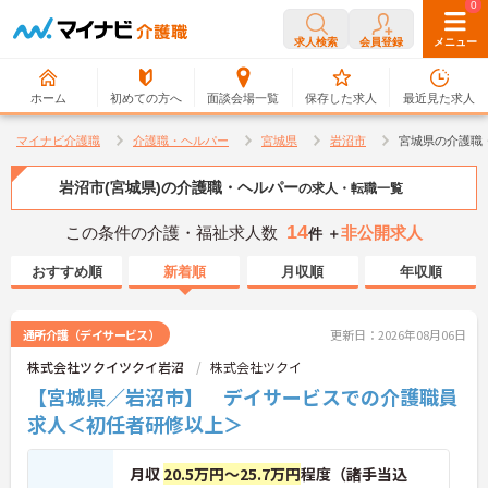
0
0
求人検索
会員登録
メニュー
ホーム
初めての方へ
面談会場一覧
保存した求人
最近見た求人
マイナビ介護職
介護職・ヘルパー
宮城県
岩沼市
宮城県の介護職
岩沼市(宮城県)の介護職・ヘルパー
の求人・転職一覧
14
この条件の介護・福祉求人数
非公開求人
件 ＋
おすすめ順
新着順
月収順
年収順
通所介護（デイサービス）
更新日：2026年08月06日
株式会社ツクイツクイ岩沼
株式会社ツクイ
【宮城県／岩沼市】 デイサービスでの介護職員
求人＜初任者研修以上＞
月収
20.5万円～25.7万円
程度（諸手当込