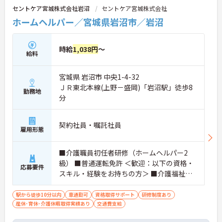
セントケア宮城株式会社岩沼
セントケア宮城株式会社
ホームヘルパー／宮城県岩沼市／岩沼
時給
1,038円
～
給料
宮城県 岩沼市 中央1-4-32
ＪＲ東北本線(上野－盛岡)「岩沼駅」徒歩8
勤務地
分
契約社員・嘱託社員
雇用形態
■介護職員初任者研修（ホームヘルパー2
級） ■普通運転免許 ＜歓迎：以下の資格・
応募要件
スキル・経験をお持ちの方＞ ■介護福祉士
■介護職員実務者研修（ホームヘルパー1
級・介護職員基礎研修）
駅から徒歩10分以内
車通勤可
資格取得サポート
研修制度あり
産休･育休･介護休暇取得実績あり
交通費支給