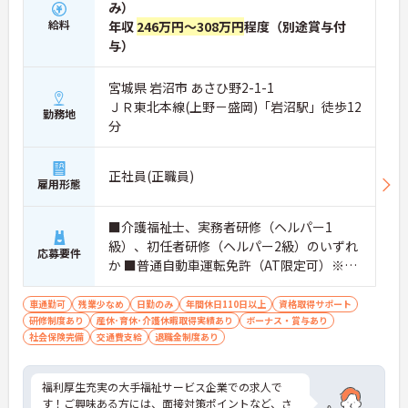
み）
給料
年収
246万円～308万円
程度（別途賞与付
与）
宮城県 岩沼市 あさひ野2-1-1
ＪＲ東北本線(上野－盛岡)「岩沼駅」徒歩12
勤務地
分
正社員(正職員)
雇用形態
■介護福祉士、実務者研修（ヘルパー1
級）、初任者研修（ヘルパー2級）のいずれ
応募要件
か ■普通自動車運転免許（AT限定可）※ペ
ーパードライバー不可
車通勤可
残業少なめ
日勤のみ
年間休日110日以上
資格取得サポート
研修制度あり
産休･育休･介護休暇取得実績あり
ボーナス・賞与あり
社会保険完備
交通費支給
退職金制度あり
福利厚生充実の大手福祉サービス企業での求人で
す！ご興味ある方には、面接対策ポイントなど、さ