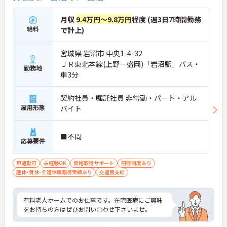
月収
9.4万円～9.8万円
程度 (週3日7時間勤務
給料
で計上)
宮城県 岩沼市 中央1-4-32
ＪＲ東北本線(上野－盛岡)「岩沼駅」バス・
勤務地
車3分
契約社員・嘱託社員 非常勤・パート・アル
雇用形態
バイト
■不問
応募要件
車通勤可
未経験OK
資格取得サポート
研修制度あり
産休･育休･介護休暇取得実績あり
交通費支給
有料老人ホームでのお仕事です。在宅医療にご興味
をお持ちの方はぜひお問い合わせ下さいませ。