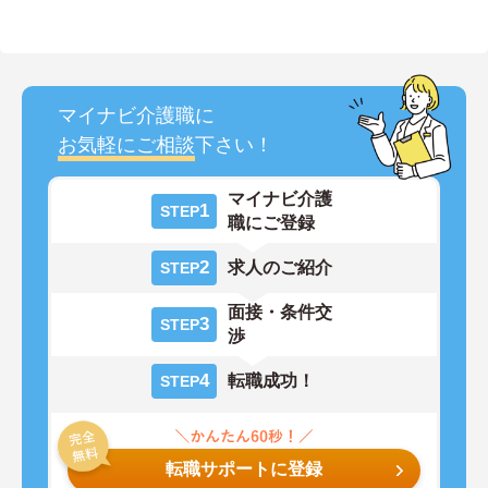
マイナビ介護職に
お気軽にご相談
下さい！
マイナビ介護
1
STEP
職にご登録
2
求人のご紹介
STEP
面接・条件交
3
STEP
渉
4
転職成功！
STEP
転職サポートに登録