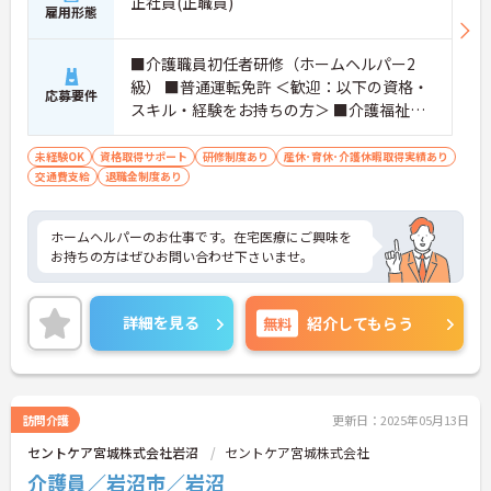
正社員(正職員)
雇用形態
■介護職員初任者研修（ホームヘルパー2
級） ■普通運転免許 ＜歓迎：以下の資格・
応募要件
スキル・経験をお持ちの方＞ ■介護福祉士
■介護職員実務者研修（ホームヘルパー1
級・介護職員基礎研修）
未経験OK
資格取得サポート
研修制度あり
産休･育休･介護休暇取得実績あり
交通費支給
退職金制度あり
ホームヘルパーのお仕事です。在宅医療にご興味を
お持ちの方はぜひお問い合わせ下さいませ。
詳細を見る
無料
紹介してもらう
訪問介護
更新日：2025年05月13日
セントケア宮城株式会社岩沼
セントケア宮城株式会社
介護員／岩沼市／岩沼