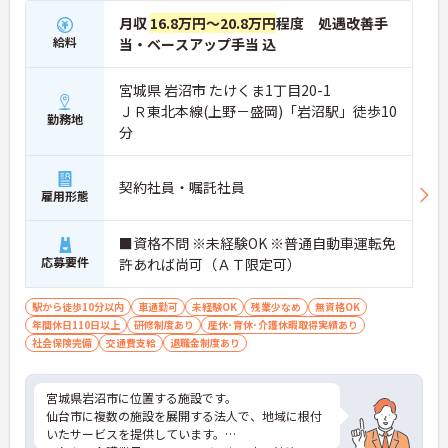
月収
16.8万円～20.8万円
程度 処遇改善手
給料
当・ベースアップ手当 込
宮城県 岩沼市 たけくま1丁目20-1
ＪＲ東北本線(上野－盛岡)「岩沼駅」徒歩10
勤務地
分
契約社員・嘱託社員
雇用形態
■資格不問 ※未経験OK ※普通自動車運転免
応募要件
許あれば尚可（ＡＴ限定可）
駅から徒歩10分以内
車通勤可
未経験OK
残業少なめ
無資格OK
年間休日110日以上
研修制度あり
産休･育休･介護休暇取得実績あり
社会保険完備
交通費支給
退職金制度あり
宮城県岩沼市に位置する施設です。
仙台市に複数の施設を展開する法人で、地域に根付
いたサービスを提供しています。