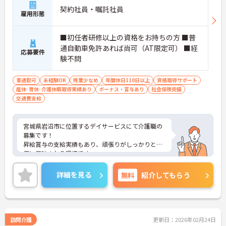
契約社員・嘱託社員
雇用形態
■初任者研修以上の資格をお持ちの方 ■普
通自動車免許あれば尚可（AT限定可） ■経
応募要件
験不問
車通勤可
未経験OK
残業少なめ
年間休日110日以上
資格取得サポート
産休･育休･介護休暇取得実績あり
ボーナス・賞与あり
社会保険完備
交通費支給
宮城県岩沼市に位置するデイサービスにて介護職の
募集です！
昇給賞与の支給実績もあり、頑張りがしっかりと評
価に反映される環境です。
ご興味ある方には、面接対策ポイントなど、さらに
詳細をお話しいたしますのでお気軽にご相談くださ
詳細を見る
無料
紹介してもらう
い！
訪問介護
更新日：2026年02月24日