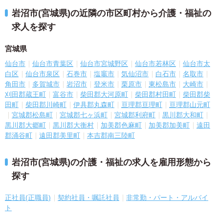
岩沼市(宮城県)の近隣の市区町村から介護・福祉の
求人を探す
宮城県
仙台市
仙台市青葉区
仙台市宮城野区
仙台市若林区
仙台市太
白区
仙台市泉区
石巻市
塩竈市
気仙沼市
白石市
名取市
角田市
多賀城市
岩沼市
登米市
栗原市
東松島市
大崎市
刈田郡蔵王町
富谷市
柴田郡大河原町
柴田郡村田町
柴田郡柴
田町
柴田郡川崎町
伊具郡丸森町
亘理郡亘理町
亘理郡山元町
宮城郡松島町
宮城郡七ヶ浜町
宮城郡利府町
黒川郡大和町
黒川郡大郷町
黒川郡大衡村
加美郡色麻町
加美郡加美町
遠田
郡涌谷町
遠田郡美里町
本吉郡南三陸町
岩沼市(宮城県)の介護・福祉の求人を雇用形態から
探す
正社員(正職員)
契約社員・嘱託社員
非常勤・パート・アルバイ
ト