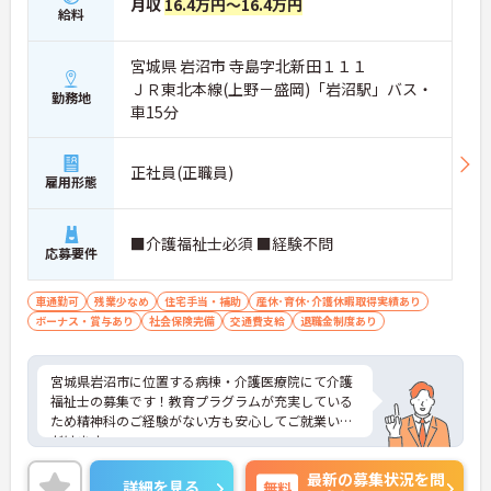
月収
16.4万円～16.4万円
給料
宮城県 岩沼市 寺島字北新田１１１
ＪＲ東北本線(上野－盛岡)「岩沼駅」バス・
勤務地
車15分
正社員(正職員)
雇用形態
■介護福祉士必須 ■経験不問
応募要件
車通勤可
残業少なめ
住宅手当・補助
産休･育休･介護休暇取得実績あり
ボーナス・賞与あり
社会保険完備
交通費支給
退職金制度あり
宮城県岩沼市に位置する病棟・介護医療院にて介護
福祉士の募集です！教育プラグラムが充実している
ため精神科のご経験がない方も安心してご就業いた
だけます。
また、育児休業取得実績もあり、ライフステージに
最新の募集状況を問
変化があっても長くお勤めいただけます。
詳細を見る
無料