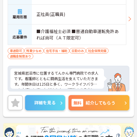
正社員(正職員)
雇用形態
■介護福祉士必須 ■普通自動車運転免許あ
応募要件
れば尚可（ＡＴ限定可）
車通勤可
残業少なめ
住宅手当・補助
日勤のみ
社会保険完備
退職金制度あり
宮城県岩沼市に位置するてんかん専門病院での求人
です。看護師とともに闘病生活を支えていただきま
す。年間休日は125日と多く、ワークライフバラン
スも大切にしていただけます。ご興味のある方に
は、面接対策ポイントなど、さらに詳細をお話しい
たしますのでお気軽にご相談ください！
詳細を見る
無料
紹介してもらう