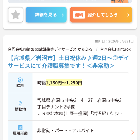
これから介護業界へチャレンジしたい方も歓迎で
す。
ご興味ある方には、面接対策ポイントなど、さらに
詳細を見る
無料
紹介してもらう
詳細をお話しいたしますのでお気軽にご相談くださ
い！
更新日：2026年07月21日
合同会社PaintBox放課後等デイサービス からふる
合同会社PaintBox
【宮城県／岩沼市】土日祝休み♪週2日～◎デイ
サービスにて介護職募集です！＜非常勤＞
時給
1,150円～1,250円
給料
宮城県 岩沼市 中央3‐4‐27 岩沼市中央3
丁目テナント2号棟
勤務地
ＪＲ東北本線(上野－盛岡)「岩沼駅」徒歩7
分
非常勤・パート・アルバイト
雇用形態