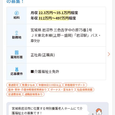
の募集！
月収
22.3万円～35.1万円
程度
給料
年収
312万円～497万円
程度
宮城県 岩沼市 三色吉字中の原75番1号
ＪＲ東北本線(上野－盛岡)「岩沼駅」バス・
勤務地
車9分
正社員(正職員)
雇用形態
■介護福祉士免許
応募要件
車通勤可
残業少なめ
年間休日110日以上
資格取得サポート
産休･育休･介護休暇取得実績あり
ボーナス・賞与あり
社会保険完備
交通費支給
退職金制度あり
宮城県岩沼市に位置する特別養護老人ホームにて介
護福祉士の募集です！