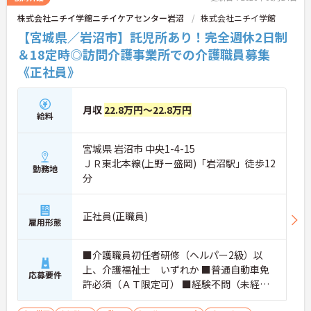
株式会社ニチイ学館ニチイケアセンター岩沼
株式会社ニチイ学館
【宮城県／岩沼市】託児所あり！完全週休2日制
＆18定時◎訪問介護事業所での介護職員募集
《正社員》
月収
22.8万円～22.8万円
給料
宮城県 岩沼市 中央1-4-15
ＪＲ東北本線(上野－盛岡)「岩沼駅」徒歩12
勤務地
分
正社員(正職員)
雇用形態
■介護職員初任者研修（ヘルパー2級）以
上、介護福祉士 いずれか ■普通自動車免
応募要件
許必須（ＡＴ限定可） ■経験不問（未経
験・ブランク可）