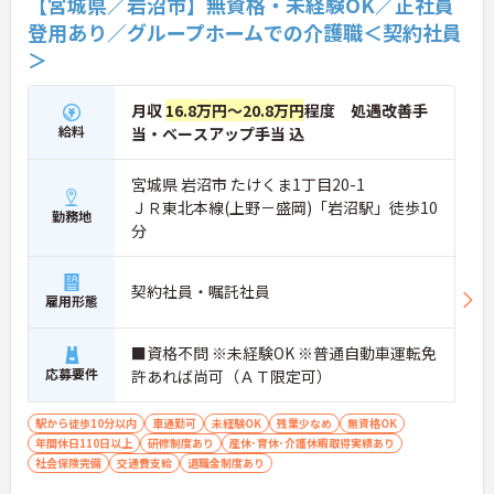
【宮城県／岩沼市】無資格・未経験OK／正社員
登用あり／グループホームでの介護職＜契約社員
＞
月収
16.8万円～20.8万円
程度 処遇改善手
給料
当・ベースアップ手当 込
宮城県 岩沼市 たけくま1丁目20-1
ＪＲ東北本線(上野－盛岡)「岩沼駅」徒歩10
勤務地
分
契約社員・嘱託社員
雇用形態
■資格不問 ※未経験OK ※普通自動車運転免
応募要件
許あれば尚可（ＡＴ限定可）
駅から徒歩10分以内
車通勤可
未経験OK
残業少なめ
無資格OK
年間休日110日以上
研修制度あり
産休･育休･介護休暇取得実績あり
社会保険完備
交通費支給
退職金制度あり