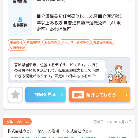
雇用形態
■介護職員初任者研修以上必須 ■介護経験1
年以上ある方 ■普通自動車運転免許（AT限
応募要件
定可）あれば尚可
車通勤可
未経験OK
日勤のみ
ボーナス・賞与あり
社会保険完備
交通費支給
宮城県岩沼市に位置するデイサービスです。お持ち
の資格や経験を活かして、転職後即戦力として活躍
できる環境があります。固定のお休みもあるのでプ
ライベートの予定も立てやすい環境です。ご興味を
お持ちの方はお気軽にお問い合わせください。
詳細を見る
無料
紹介してもらう
グループホーム
更新日：2025年02月27日
株式会社ウェル なんてん岩沼
株式会社ウェル