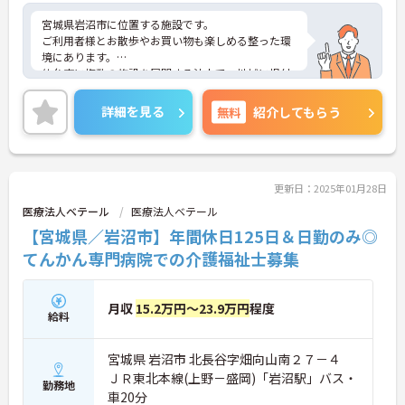
宮城県岩沼市に位置する施設です。
ご利用者様とお散歩やお買い物も楽しめる整った環
境にあります。
仙台市に複数の施設を展開する法人で、地域に根付
いたサービスを提供しています。
これから介護業界へチャレンジしたい方も歓迎で
詳細を見る
無料
紹介してもらう
す。
ご興味ある方には、面接対策ポイントなど、さらに
詳細をお話しいたしますのでお気軽にご相談くださ
い！
更新日：2025年01月28日
医療法人ベテール
医療法人ベテール
【宮城県／岩沼市】年間休日125日＆日勤のみ◎
てんかん専門病院での介護福祉士募集
月収
15.2万円～23.9万円
程度
給料
宮城県 岩沼市 北長谷字畑向山南２７－４
ＪＲ東北本線(上野－盛岡)「岩沼駅」バス・
勤務地
車20分