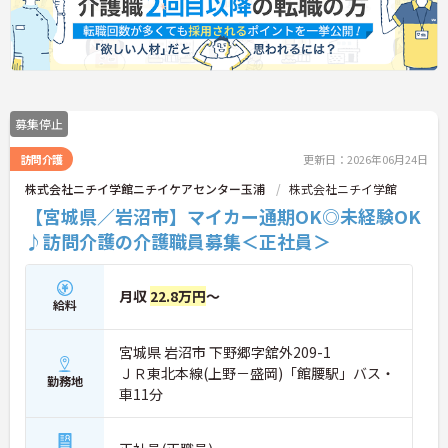
募集停止
訪問介護
更新日：2026年06月24日
株式会社ニチイ学館ニチイケアセンター玉浦
株式会社ニチイ学館
【宮城県／岩沼市】マイカー通期OK◎未経験OK
♪訪問介護の介護職員募集＜正社員＞
月収
22.8万円
～
給料
宮城県 岩沼市 下野郷字舘外209-1
ＪＲ東北本線(上野－盛岡)「館腰駅」バス・
勤務地
車11分