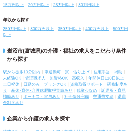
15万円以上
20万円以上
25万円以上
30万円以上
年収から探す
250万円以上
300万円以上
350万円以上
400万円以上
500万円
以上
岩沼市(宮城県)の介護・福祉の求人をこだわり条件
から探す
駅から徒歩10分以内
車通勤可
寮・借り上げ
住宅手当・補助
未経験OK
管理職求人
無資格OK
高収入
年間休日110日以上
土日祝休
日勤のみ
ブランクOK
資格取得サポート
研修制度あ
り
産休･育休･介護休暇取得実績あり
残業少なめ
託児所・育児
補助あり
ボーナス・賞与あり
社会保険完備
交通費支給
退職
金制度あり
企業から介護の求人を探す