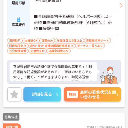
正社員(正職員)
雇用形態
■介護職員初任者研修（ヘルパー2級）以上
必須 ■普通自動車運転免許（AT限定可）必
応募要件
須 ■経験不問
車通勤可
未経験OK
日勤のみ
年間休日110日以上
資格取得サポート
研修制度あり
産休･育休･介護休暇取得実績あり
ボーナス・賞与あり
社会保険完備
交通費支給
退職金制度あり
宮城県岩沼市の訪問介護で介護職員の募集です！利
用可能な託児施設があるので、ご家族のいる方でも
安心して働くことができます◎また、時間外労働が
ないため、終業後の予定が立てやすい職場です♪ご
興味のある方は、面接ポイントをお伝えしますの
最新の募集状況を問
で、お気軽にご連絡ください。
詳細を見る
無料
い合わせる
募集停止
訪問介護
更新日：2026年06月24日