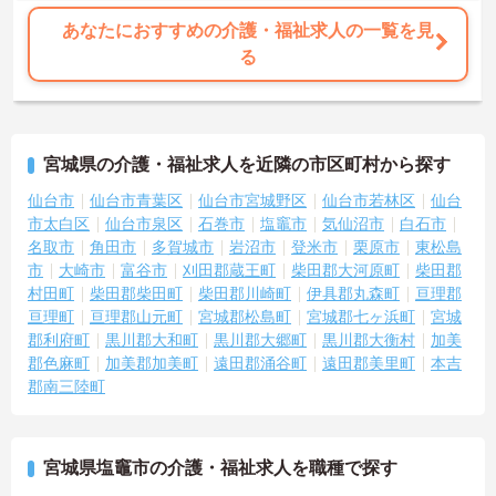
あなたにおすすめの介護・福祉求人の一覧を見
る
宮城県の介護・福祉求人を近隣の市区町村から探す
仙台市
仙台市青葉区
仙台市宮城野区
仙台市若林区
仙台
市太白区
仙台市泉区
石巻市
塩竈市
気仙沼市
白石市
名取市
角田市
多賀城市
岩沼市
登米市
栗原市
東松島
市
大崎市
富谷市
刈田郡蔵王町
柴田郡大河原町
柴田郡
村田町
柴田郡柴田町
柴田郡川崎町
伊具郡丸森町
亘理郡
亘理町
亘理郡山元町
宮城郡松島町
宮城郡七ヶ浜町
宮城
郡利府町
黒川郡大和町
黒川郡大郷町
黒川郡大衡村
加美
郡色麻町
加美郡加美町
遠田郡涌谷町
遠田郡美里町
本吉
郡南三陸町
宮城県塩竈市の介護・福祉求人を職種で探す