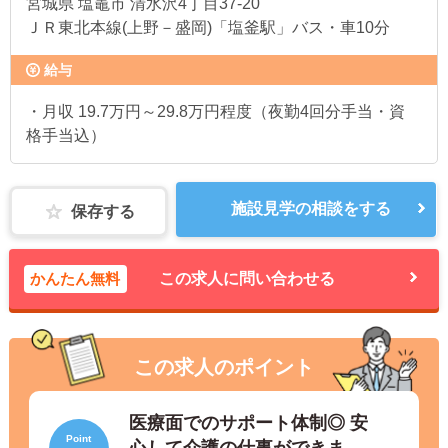
宮城県
塩竈市 清水沢4丁目37-20
ＪＲ東北本線(上野－盛岡)「塩釜駅」バス・車10分
給与
・月収 19.7万円～29.8万円程度（夜勤4回分手当・資
格手当込）
施設見学の相談をする
保存する
かんたん無料
この求人に問い合わせる
この求人のポイント
医療面でのサポート体制◎ 安
Point