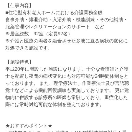
【仕事内容】
■住宅型有料老人ホームにおける介護業務全般
食事介助・排泄介助・入浴介助・機能訓練・その他補助・
服薬管理やレクリエーションのサポート など
※居室総数 92室（定員92名）
※介護と医療の両者を融合させた多岐に亘る病状の変化に
対処できる施設です。
【施設特色】
平成20年に開設した施設になります。十分な看護師と介護
士を配置し夜間の病状変化にも対応可能な24時間体制をと
っております。 また、理学療法士、作業療法士及び言語聴
覚士などによる機能回復訓練も実施しております。 更に建
物内に併設する診療所の医師も常駐しており、重症化した
際には常時対処可能な体制を整えております。
★おすすめポイント★