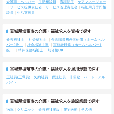
介護職・ヘルパー
生活相談員
看護助手
ケアマネージャー
サービス提供責任者
サービス管理責任者
福祉用具専門相
談員
生活支援員
宮城県塩竈市の介護・福祉求人を資格で探す
介護福祉士
社会福祉士
介護職員初任者研修（ホームヘル
パー2級）
社会福祉主事
実務者研修（ホームヘルパー1
級）
精神保健福祉士
無資格OK
宮城県塩竈市の介護・福祉求人を雇用形態で探す
正社員(正職員)
契約社員・嘱託社員
非常勤・パート・アル
バイト
宮城県塩竈市の介護・福祉求人を施設業態で探す
病院
クリニック
介護福祉施設
在宅医療
その他