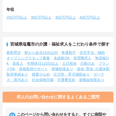
年収
250万円以上
300万円以上
350万円以上
400万円以上
宮城県塩竈市の介護・福祉求人をこだわり条件で探す
夜勤専従
駅から徒歩10分以内
車通勤可
住宅手当・補助
オープニングスタッフ募集
未経験OK
管理職求人
無資格O
K
高収入
年間休日110日以上
土日祝休
日勤のみ
ブラン
クOK
資格取得サポート
研修制度あり
産休･育休･介護休暇
取得実績あり
残業少なめ
託児所・育児補助あり
ボーナ
ス・賞与あり
社会保険完備
交通費支給
退職金制度あり
求人のお問い合わせに関するよくあるご質問
このページから問い合わせをすると、すぐに病院や