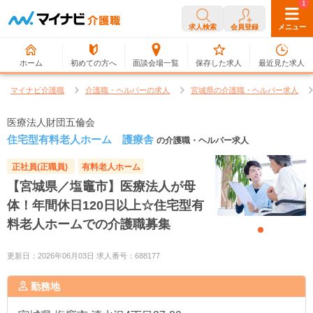
0
1
求人検索
会員登録
メニュー
ホーム
初めての方へ
面談会場一覧
保存した求人
最近見た求人
マイナビ介護職
介護職・ヘルパーの求人
宮城県の介護職・ヘルパー求人
医療法人財団五倫会
住宅型有料老人ホーム 護療舎
の介護職・ヘルパー求人
正社員(正職員)
有料老人ホーム
【宮城県／塩竈市】医療法人が母
体！年間休日120日以上☆住宅型有
料老人ホームでの介護職募集
更新日：2026年06月03日 求人番号：688177
勤務地