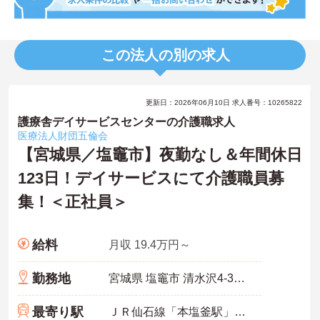
この法人の別の求人
更新日：2026年06月10日 求人番号：10265822
護療舎デイサービスセンターの介護職求人
医療法人財団五倫会
【宮城県／塩竈市】夜勤なし＆年間休日
123日！デイサービスにて介護職員募
集！＜正社員＞
給料
月収 19.4万円～
勤務地
宮城県 塩竈市 清水沢4-37-20
最寄り駅
ＪＲ仙石線「本塩釜駅」バス・車8分