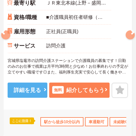
最寄り駅
ＪＲ東北本線(上野－盛岡)「塩釜駅」徒歩3分
資格/職種
■介護職員初任者研修（ヘルパー2級）以上必須 ■経験不問
雇用形態
正社員(正職員)
サービス
訪問介護
宮城県塩竈市の訪問介護ステーションで介護職員の募集です！日勤
のみのお仕事で残業は月平均3時間と少なめ！お仕事終わりの予定が
立てやすい職場です◎また、福利厚生充実で安心して長く働きやす
い環境が整っています♪ご興味のある方は面接ポイントをお伝えしま
すので、お気軽にご相談ください！
詳細を見る
紹介してもらう
無料
ここに注目！
上
産休･育休･介護休暇取得実績あり
駅から徒歩10分以内
社会保険完備
車通勤可
交通費支給
未経験OK