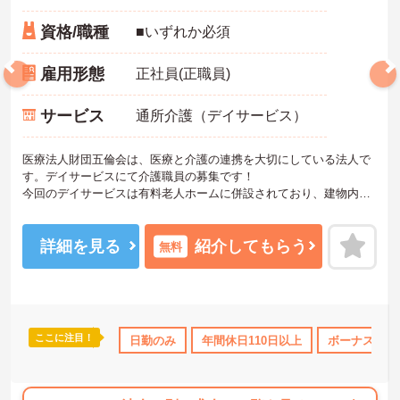
資格/職種
■いずれか必須
雇用形態
正社員(正職員)
サービス
通所介護（デイサービス）
医療法人財団五倫会は、医療と介護の連携を大切にしている法人で
す。デイサービスにて介護職員の募集です！
今回のデイサービスは有料老人ホームに併設されており、建物内で
サービスが完結するため、移動負担が少なく落ち着いて業務に向き
合えるのが魅力です。利用者数も50名以下とコンパクトで、一人ひ
とりに寄り添ったケアがしやすい環境。日勤のみ・年間休日123日と
詳細を見る
紹介してもらう
無料
働きやすさも整っており、長く安定して続けたい方にもおすすめで
きる職場です。ご興味のある方には、面接対策ポイントなどさらに
詳細をお話いたしますので、お気軽にご相談ください。
ここに注目！
休日110日以上
社会保険完備
日勤のみ
交通費支給
年間休日110日以上
退職金制度あり
ボーナス・賞