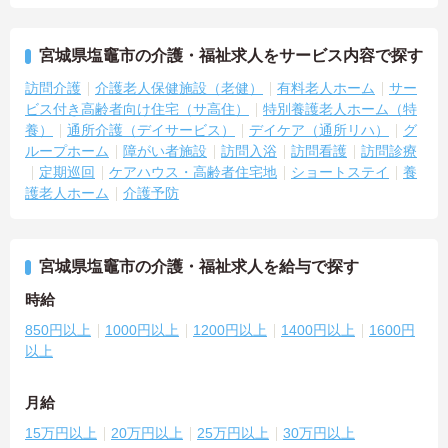
宮城県塩竈市の介護・福祉求人をサービス内容で探す
訪問介護
介護老人保健施設（老健）
有料老人ホーム
サー
ビス付き高齢者向け住宅（サ高住）
特別養護老人ホーム（特
養）
通所介護（デイサービス）
デイケア（通所リハ）
グ
ループホーム
障がい者施設
訪問入浴
訪問看護
訪問診療
定期巡回
ケアハウス・高齢者住宅地
ショートステイ
養
護老人ホーム
介護予防
宮城県塩竈市の介護・福祉求人を給与で探す
時給
850円以上
1000円以上
1200円以上
1400円以上
1600円
以上
月給
15万円以上
20万円以上
25万円以上
30万円以上