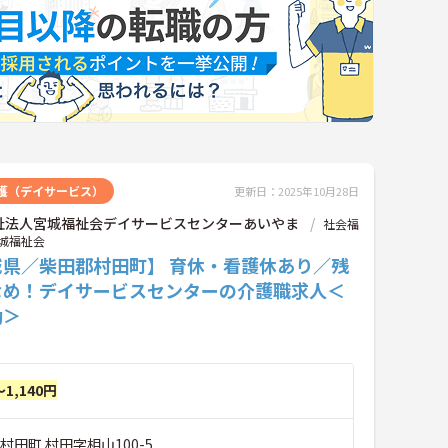
護（デイサービス）
更新日：2025年10月28日
祉法人宮城福祉会デイサービスセンターあいやま
社会福
城福祉会
城県／柴田郡村田町】 育休・看護休あり／残
なめ！デイサービスセンターの介護職求人＜
勤＞
～1,140円
村田町 村田字相山100-5