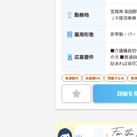
宮城県 柴田郡
勤務地
ＪＲ陸羽東線
雇用形態
非常勤・パー
■介護職員初
応募要件
の方 ■普通
記あれば尚可
級） ・介護
車通勤可
未経験OK
残業少なめ
無資
詳細を