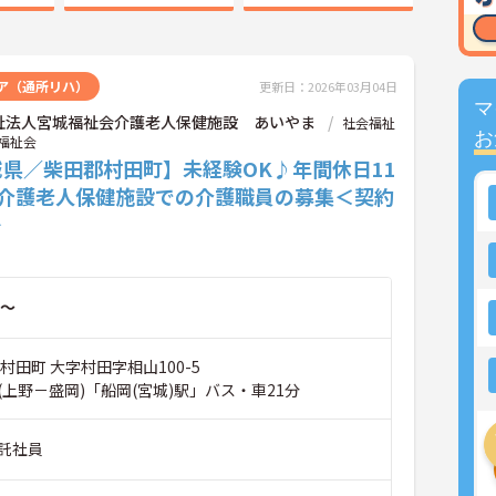
ア（通所リハ）
更新日：2026年03月04日
マ
祉法人宮城福祉会介護老人保健施設 あいやま
社会福祉
お
福祉会
城県／柴田郡村田町】未経験OK♪年間休日11
！介護老人保健施設での介護職員の募集＜契約
＞
～
村田町 大字村田字相山100-5
上野－盛岡)「船岡(宮城)駅」バス・車21分
託社員