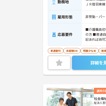
勤務地
ＪＲ陸羽東線
雇用形態
非常勤・パー
■介護職員初
応募要件
の方 ■普通
記あれば尚可
級） ・介護
車通勤可
未経験OK
残業少なめ
無資
詳細を
通所介
社会福
祉法人宮