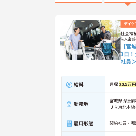
デイケ
社会福
法人宮城
【宮
3日
社員
給料
月収
20.5万円
宮城県 柴田郡
勤務地
ＪＲ東北本線(
雇用形態
契約社員・嘱