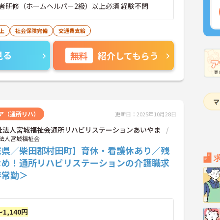
者研修（ホームヘルパー2級）以上必須 経験不問
上
社会保険完備
交通費支給
見る
無料
紹介してもらう
ア（通所リハ）
更新日：2025年10月28日
祉法人宮城福祉会通所リハビリステーションあいやま
法人宮城福祉会
城県／柴田郡村田町】育休・看護休あり／残
なめ！通所リハビリステーションの介護職求
非常勤＞
～1,140円