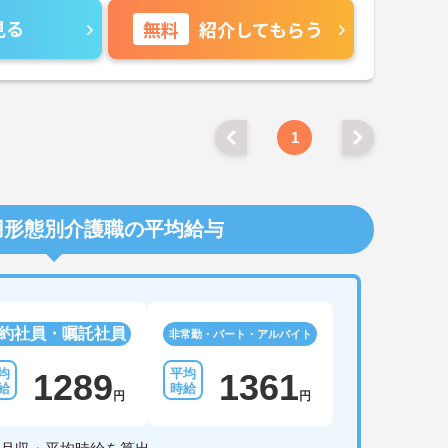
見る
無料
紹介してもらう
1
用形態別介護職の平均給与
約社員・嘱託社員
非常勤・パート・アルバイト
1289
1361
円
円