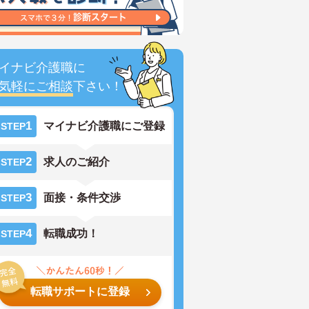
イナビ介護職に
気軽にご相談
下さい！
1
マイナビ介護職にご登録
STEP
2
求人のご紹介
STEP
3
面接・条件交渉
STEP
4
転職成功！
STEP
転職サポートに登録