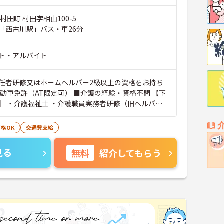
村田町 村田字相山100-5
「西古川駅」バス・車26分
ト・アルバイト
任者研修又はホームヘルパー2級以上の資格をお持ち
自動車免許（AT限定可） ■介護の経験・資格不問 【下
】 ・介護福祉士 ・介護職員実務者研修（旧ヘルパー1
職員初任者研修（旧ヘルパー2級）
格OK
交通費支給
見る
無料
紹介してもらう