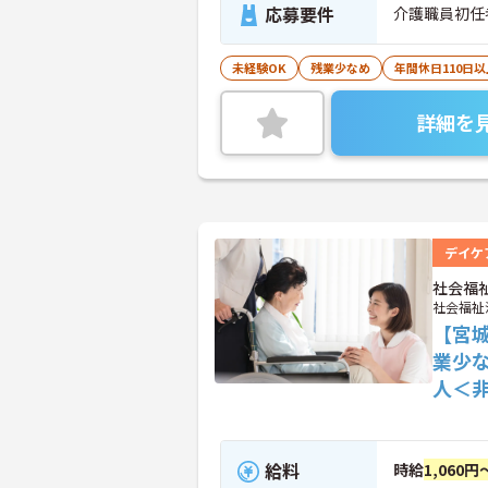
応募要件
介護職員初任
未経験OK
残業少なめ
年間休日110日以
詳細を
デイケ
社会福
社会福祉
【宮
業少
人＜
給料
時給
1,060円