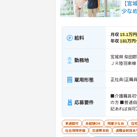
【宮城
少な
月収
15.1万
給料
年収
181万円
宮城県 柴田郡
勤務地
ＪＲ陸羽東線
雇用形態
正社員(正職員
■介護職員初
応募要件
の方 ■普通
記あれば尚可
級） ・介護
車通勤可
未経験OK
残業少なめ
住
社会保険完備
交通費支給
退職金制度あ