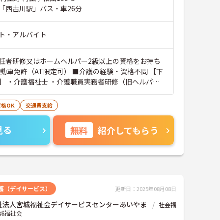
「西古川駅」バス・車26分
ト・アルバイト
任者研修又はホームヘルパー2級以上の資格をお持ち
自動車免許（AT限定可） ■介護の経験・資格不問 【下
】 ・介護福祉士 ・介護職員実務者研修（旧ヘルパー1
職員初任者研修（旧ヘルパー2級）
格OK
交通費支給
見る
無料
紹介してもらう
護（デイサービス）
更新日：2025年08月08日
祉法人宮城福祉会デイサービスセンターあいやま
社会福
城福祉会