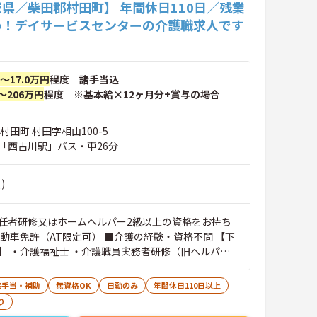
県／柴田郡村田町】 年間休日110日／残業
め！デイサービスセンターの介護職求人です
円～17.0万円
程度 諸手当込
～206万円
程度 ※基本給×12ヶ月分+賞与の場合
村田町 村田字相山100-5
「西古川駅」バス・車26分
)
任者研修又はホームヘルパー2級以上の資格をお持ち
自動車免許（AT限定可） ■介護の経験・資格不問 【下
】 ・介護福祉士 ・介護職員実務者研修（旧ヘルパー1
職員初任者研修（旧ヘルパー2級）
宅手当・補助
無資格OK
日勤のみ
年間休日110日以上
り