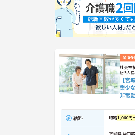
通所介
社会福
祉法人宮
【宮
業少
非常
給料
時給
1,060円
宮城県 柴田郡