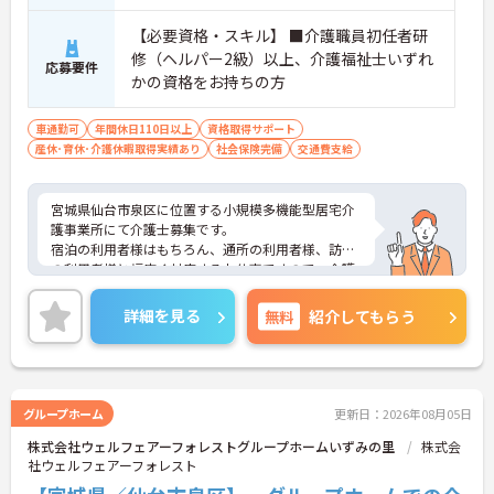
しやすく、初任者研修や実務者研修からでも着実に
専門性を高められます
【必要資格・スキル】 ■介護職員初任者研
＜残業月7時間以下で身体の負担を軽減！＞
修（ヘルパー2級）以上、介護福祉士いずれ
・常勤で働くスタッフの比率が90パーセント以上と
応募要件
かの資格をお持ちの方
高く、急なシフト変更や無理な長時間勤務が発生し
にくい人員体制です
・訪問スケジュールに沿って施設内でのケアを行う
車通勤可
年間休日110日以上
資格取得サポート
ため、月平均の残業時間は5時間から7時間程度とか
産休･育休･介護休暇取得実績あり
社会保険完備
交通費支給
なり少なめに抑えられます
・夜勤明けの翌日は原則としてお休みとなるシフト
編成が組まれており、しっかりと休息を取りながら
宮城県仙台市泉区に位置する小規模多機能型居宅介
長期的な就業が可能です
護事業所にて介護士募集です。
＜評価制度でキャリアアップ＞
宿泊の利用者様はもちろん、通所の利用者様、訪問
・介護福祉士や初任者研修などの資格や実務経験、
の利用者様と幅広く対応するお仕事ですので、介護
夜勤回数がしっかりと給与に反映されるためモチベ
士としてのスキル幅を自然と広げることができま
ーションを維持できます
す！
詳細を見る
無料
紹介してもらう
・年次を問わずリーダーや主任などのマネジメント
お休み多め・残業少なめの環境でワークライフバラ
職へ昇格する事例も多数あり、腰を据えて長期的な
ンスの両立を実現できます。
キャリア形成が可能です
ご興味のある方には、面接対策ポイントなど、さら
に詳細をお話いたしますので、お気軽にご相談くだ
さい。
グループホーム
更新日：2026年08月05日
株式会社ウェルフェアーフォレストグループホームいずみの里
株式会
社ウェルフェアーフォレスト