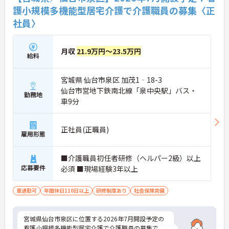
護小規模多機能型居宅介護で介護職員の募集〈正
社員〉
月収
21.9万円～23.5万円
給料
宮城県 仙台市泉区 加茂1‐18-3
仙台市営地下鉄南北線「泉中央駅」バス・
勤務地
車9分
正社員(正職員)
雇用形態
■介護職員初任者研修（ヘルパー2級）以上
応募要件
必須 ■現場経験3年以上
車通勤可
年間休日110日以上
研修制度あり
社会保険完備
宮城県仙台市泉区に位置する2026年7月開設予定の
看護小規模多機能型居宅介護で介護職員の募集で