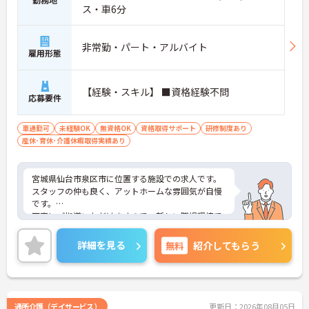
ス・車6分
非常勤・パート・アルバイト
雇用形態
【経験・スキル】 ■資格経験不問
応募要件
車通勤可
未経験OK
無資格OK
資格取得サポート
研修制度あり
産休･育休･介護休暇取得実績あり
宮城県仙台市泉区市に位置する施設での求人です。
スタッフの仲も良く、アットホームな雰囲気が自慢
です。
丁寧にご指導いただけますので、新しい職場環境で
も安心してご就業していただけます。
ご興味ある方には、面接対策ポイントなど、詳細を
詳細を見る
無料
紹介してもらう
お話しいたしますのでお気軽にご相談ください。
通所介護（デイサービス）
更新日：2026年08月05日