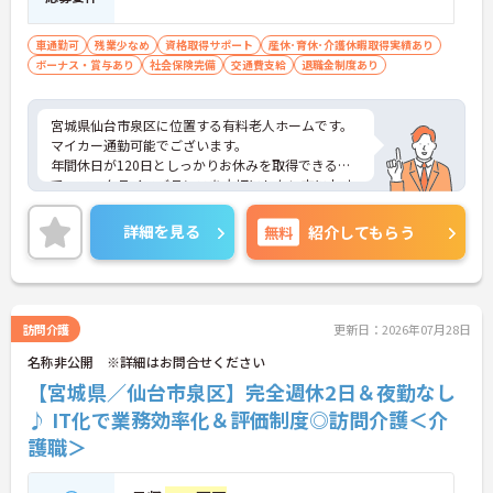
車通勤可
残業少なめ
資格取得サポート
産休･育休･介護休暇取得実績あり
ボーナス・賞与あり
社会保険完備
交通費支給
退職金制度あり
宮城県仙台市泉区に位置する有料老人ホームです。
マイカー通勤可能でございます。
年間休日が120日としっかりお休みを取得できるの
で、ワークライフバランスを大切にしたい方におす
すめです。
昇給や賞与制度があり頑張りが評価されてしっかり
詳細を見る
無料
紹介してもらう
と職員に還元されます。賞与は計4ヶ月分の支給実績
と嬉しい高待遇です。
ご興味のある方には、面接対策ポイントなど、さら
に詳細をお話しいたしますのでお気軽にご相談くだ
さい！
訪問介護
更新日：2026年07月28日
名称非公開 ※詳細はお問合せください
【宮城県／仙台市泉区】完全週休2日＆夜勤なし
♪ IT化で業務効率化＆評価制度◎訪問介護＜介
護職＞