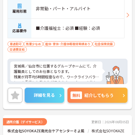
非常勤・パート・アルバイト
雇用形態
■介護福祉士：必須 ■経験：必須
応募要件
車通勤可
残業少なめ
産休･育休･介護休暇取得実績あり
社会保険完備
交通費支給
宮城県／仙台市に位置するグループホームにて、介
護職員としてのお仕事となります。
残業が月平均5時間程度なので、ワークライフバラ
ンスの重視した働き方ができます。スタッフの仲も
良く、アットホームな雰囲気が自慢です。ご興味あ
る方には、面接対策ポイントなど、詳細をお話しい
詳細を見る
無料
紹介してもらう
たしますのでお気軽にご相談ください。
通所介護（デイサービス）
更新日：2026年08月05日
株式会社SOYOKAZE南光台ケアセンターそよ風
株式会社SOYOKAZE