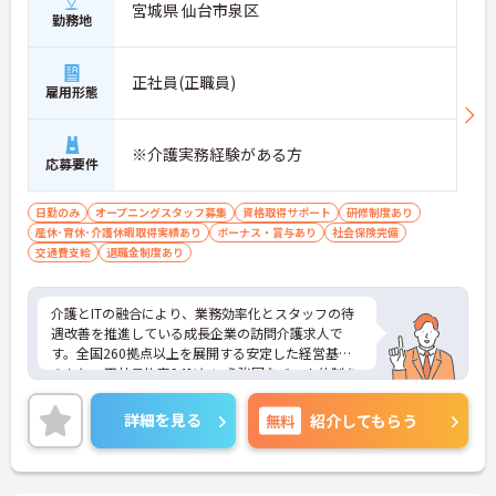
・サービス提供責任者や管理者へのキャリアアップ
宮城県 仙台市泉区
勤務地
も目指せます
【IT化と手厚いフォロー体制により、業務のストレ
正社員(正職員)
スを軽減できます】
雇用形態
・記録票の提出やシフト確認をすべてスマートフォ
ンで行えるため、手書きの書類作成や事業所への移
動の手間が省けケア業務に集中できます
※介護実務経験がある方
・定期的な面談を通じて上司がフォローする体制が
応募要件
あり、訪問介護でありながら孤立することなくチー
ムの支援を受けながら業務に取り組めます
日勤のみ
オープニングスタッフ募集
資格取得サポート
研修制度あり
産休･育休･介護休暇取得実績あり
ボーナス・賞与あり
社会保険完備
交通費支給
退職金制度あり
介護とITの融合により、業務効率化とスタッフの待
遇改善を推進している成長企業の訪問介護求人で
す。全国260拠点以上を展開する安定した経営基盤
のもと、正社員比率94%という強固なチーム体制を
構築しています。月額1.1万円の介護福祉士資格手当
や年2回の評価面談など、専門資格と成果が収入に直
詳細を見る
無料
紹介してもらう
結する仕組みが整っています。夜勤なしの完全週休2
日制（曜日固定）を採用し、日々の記録業務はスマ
ートフォンで完結するため、施設勤務特有の不規則
なシフトや煩雑な事務作業の負担を抑え、ケアに専