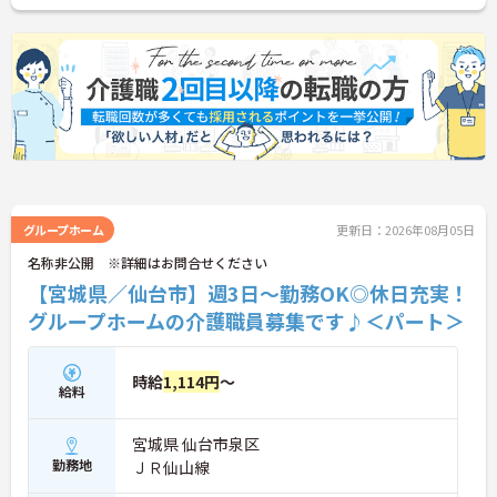
グループホーム
更新日：2026年08月05日
名称非公開 ※詳細はお問合せください
【宮城県／仙台市】週3日～勤務OK◎休日充実！
グループホームの介護職員募集です♪＜パート＞
時給
1,114円
～
給料
宮城県 仙台市泉区
勤務地
ＪＲ仙山線