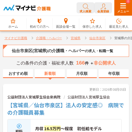
0
0
求人検索
会員登録
メニュー
ホーム
初めての方へ
面談会場一覧
保存した求人
最近見た求人
マイナビ介護職
介護職・ヘルパー
宮城県
仙台市泉区
宮城県の介
仙台市泉区(宮城県)の介護職・ヘルパー
の求人・転職一覧
166
この条件の介護・福祉求人数
非公開求人
件 ＋
おすすめ順
新着順
月収順
年収順
更新日：2026年08月05日
公益財団法人宮城厚生協会泉病院
公益財団法人宮城厚生協会
【宮城県／仙台市泉区】法人の安定感◎ 病院で
の介護職員募集
月収
16.5万円
～程度 初任給モデル
給料