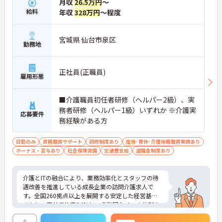
月収
26.5万円
～
給料
年収
328万円
～程度
宮城県 仙台市泉区
勤務地
正社員(正職員)
雇用形態
■介護職員初任者研修（ヘルパー2級）、実
務者研修（ヘルパー1級）いずれか ※介護実
応募要件
務経験がある方
日勤のみ
資格取得サポート
研修制度あり
産休･育休･介護休暇取得実績あり
ボーナス・賞与あり
社会保険完備
交通費支給
退職金制度あり
介護とITの融合により、業務効率化とスタッフの待
遇改善を推進している成長企業の訪問介護求人で
す。全国260拠点以上を展開する安定した経営基盤
のもと、正社員比率94%という強固なチーム体制を
構築しています。資格手当や年2回の評価面談など、