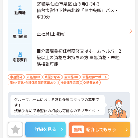
宮城県 仙台市泉区 山の寺1-34-3
仙台市営地下鉄南北線「泉中央駅」バス・
勤務地
車10分
正社員(正職員)
雇用形態
■介護職員初任者研修又はホームヘルパー2
級以上の資格をお持ちの方 ※無資格・未経
応募要件
験相談可能
車通勤可
未経験OK
残業少なめ
無資格OK
資格取得サポート
産休･育休･介護休暇取得実績あり
社会保険完備
交通費支給
グループホームにおける常勤介護スタッフの募集で
す！
残業少なめで希望休の相談も可能なのでプライベー
トな時間も充実！資格取得の為の補助制度もありス
キルアップを目指せる環境です！
ご興味ある方には、面接のポイントなど、さらに詳
詳細を見る
無料
紹介してもらう
細をお話致しますのでお気軽にご相談ください。