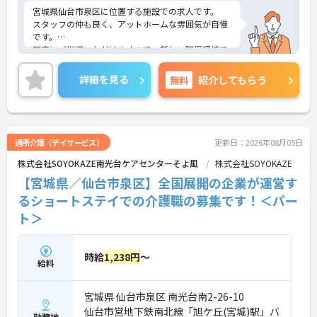
宮城県仙台市泉区に位置する施設での求人です。
スタッフの仲も良く、アットホームな雰囲気が自慢
です。
丁寧にご指導いただけますので、新しい職場環境で
も安心してご就業していただけます。
ご興味ある方には、面接対策ポイントなど、詳細を
詳細を見る
無料
紹介してもらう
お話しいたしますのでお気軽にご相談ください。
通所介護（デイサービス）
更新日：2026年08月05日
株式会社SOYOKAZE南光台ケアセンターそよ風
株式会社SOYOKAZE
【宮城県／仙台市泉区】全国展開の企業が運営す
るショートステイでの介護職の募集です！＜パー
ト＞
時給
1,238円
～
給料
宮城県 仙台市泉区 南光台南2-26-10
仙台市営地下鉄南北線「旭ケ丘(宮城)駅」バ
勤務地