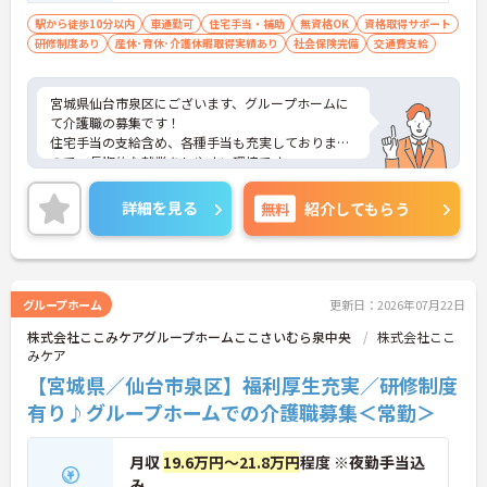
・記録票の提出やシフト確認をすべてスマートフォ
駅から徒歩10分以内
車通勤可
住宅手当・補助
無資格OK
資格取得サポート
ンで行えるため、手書きの書類作成や事業所への移
研修制度あり
産休･育休･介護休暇取得実績あり
社会保険完備
交通費支給
動の手間が省けケア業務に集中できます
・定期的な面談を通じて上司がフォローする体制が
あり、訪問介護でありながら孤立することなくチー
宮城県仙台市泉区にございます、グループホームに
ムの支援を受けながら業務に取り組めます
て介護職の募集です！
住宅手当の支給含め、各種手当も充実しております
ので、長期的な就業をしやすい環境です。
マイカー通勤OKなので、通勤も楽々です♪
ご興味のある方は、マイナビ介護職までお問い合わ
詳細を見る
無料
紹介してもらう
せください。
グループホーム
更新日：2026年07月22日
株式会社ここみケアグループホームここさいむら泉中央
株式会社ここ
みケア
【宮城県／仙台市泉区】福利厚生充実／研修制度
有り♪グループホームでの介護職募集＜常勤＞
月収
19.6万円～21.8万円
程度 ※夜勤手当込
み