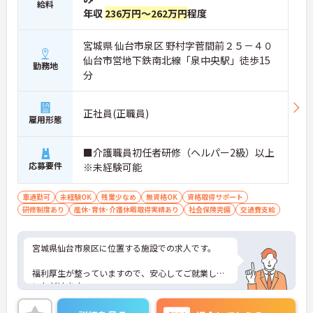
給料
年収
236万円～262万円
程度
宮城県 仙台市泉区 野村字菅間前２５－４０
仙台市営地下鉄南北線「泉中央駅」徒歩15
勤務地
分
正社員(正職員)
雇用形態
■介護職員初任者研修（ヘルパー2級）以上
応募要件
※未経験可能
車通勤可
未経験OK
残業少なめ
無資格OK
資格取得サポート
研修制度あり
産休･育休･介護休暇取得実績あり
社会保険完備
交通費支給
宮城県仙台市泉区に位置する施設での求人です。
福利厚生が整っていますので、安心してご就業して
いただけます。
マイカー通勤も可能で、無料駐車場も完備しており