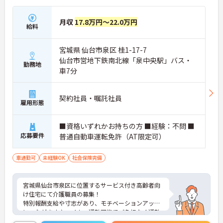
月収
17.8万円～22.0万円
給料
宮城県 仙台市泉区 桂1-17-7
仙台市営地下鉄南北線「泉中央駅」バス・
勤務地
車7分
契約社員・嘱託社員
雇用形態
■資格いずれかお持ちの方 ■経験：不問 ■
応募要件
普通自動車運転免許（AT限定可）
車通勤可
未経験OK
社会保険完備
宮城県仙台市泉区に位置するサービス付き高齢者向
け住宅にて介護職員の募集！
特別報酬支給や寸志があり、モチベーションアップ
につながます♪マイカー通勤可能でご負担なく通勤
いただけます。