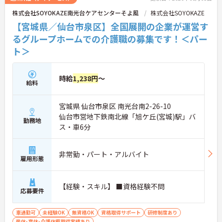
株式会社SOYOKAZE南光台ケアセンターそよ風
株式会社SOYOKAZE
【宮城県／仙台市泉区】全国展開の企業が運営す
るグループホームでの介護職の募集です！＜パー
ト＞
時給
1,238円
～
給料
宮城県 仙台市泉区 南光台南2-26-10
仙台市営地下鉄南北線「旭ケ丘(宮城)駅」バ
勤務地
ス・車6分
非常勤・パート・アルバイト
雇用形態
【経験・スキル】 ■資格経験不問
応募要件
車通勤可
未経験OK
無資格OK
資格取得サポート
研修制度あり
産休･育休･介護休暇取得実績あり