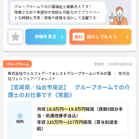
グループホームでの介護福祉士募集求人です！
残業少なめで希望休の相談も可能なのでプライベー
トな時間も充実！資格や経験を活かして活躍できま
す！
ご興味ある方には、面接のポイントなど、さらに詳
細をお話致しますのでお気軽にご相談ください。
詳細を見る
無料
紹介してもらう
グループホーム
更新日：2026年08月05日
株式会社ウェルフェアーフォレストグループホームいずみの里
株式会
社ウェルフェアーフォレスト
【宮城県／仙台市泉区】 グループホームでの介
護士のお仕事です《常勤》
月収
18.8万円～19.8万円
程度（夜勤5回分手
当・処遇改善手当込）
給料
年収
225万円～237万円
程度（賞与別途支
給）