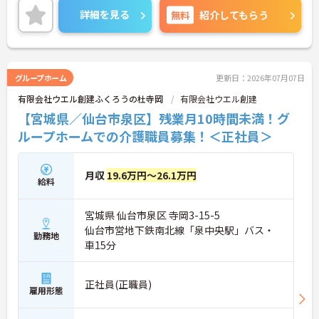
ご興味のある方には、面接対策ポイントなど、さら
詳細を見る
無料
紹介してもらう
に詳細をご案内しますのでお気軽にご相談くださ
い！
グループホーム
更新日：2026年07月07日
有限会社ウエル創建ふくろうの杜寺岡
有限会社ウエル創建
【宮城県／仙台市泉区】残業月10時間未満！グ
ループホームでの介護職員募集！＜正社員＞
月収
19.6万円～26.1万円
給料
宮城県 仙台市泉区 寺岡3-15-5
仙台市営地下鉄南北線「泉中央駅」バス・
勤務地
車15分
正社員(正職員)
雇用形態