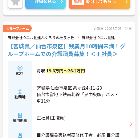
詳細を見る
無料
紹介してもらう
ます！
ご興味のある方は、お気軽にお問い合わせくださ
い。
グループホーム
更新日：2026年07月14日
有限会社ウエル創建ふくろうの杜泉ヶ丘
有限会社ウエル創建
【宮城県／仙台市泉区】残業月10時間未満！グ
ループホームでの介護職員募集！＜正社員＞
月収
19.6万円～26.1万円
給料
宮城県 仙台市泉区 泉ヶ丘4-11-23
仙台市営地下鉄南北線「泉中央駅」バス・
勤務地
車11分
正社員(正職員)
雇用形態
■介護職員実務者研修修了者：必須 ■介護