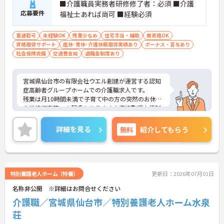
■介護職員実務者研修修了者：必須 ■介護
応募要件
福祉士あれば尚可 ■経験必須
車通勤可
未経験OK
残業少なめ
住宅手当・補助
無資格OK
資格取得サポート
産休･育休･介護休暇取得実績あり
ボーナス・賞与あり
社会保険完備
交通費支給
退職金制度あり
宮城県仙台市の有限会社ウエル創建が運営する認知
症高齢者グループホームでの介護職求人です。
残業は月10時間未満で子育て中の方の突然のお休み
や学校行事等への配慮もあります♪資格取得支援制
度もありスキルアップを目指す方にもおすすめで
す。
詳細を見る
無料
紹介してもらう
ご興味のある方には、面接対策ポイントなどさらに
詳細をお話いたしますので、お気軽にご相談くださ
い。
特別養護老人ホーム（特養）
更新日：2026年07月01日
名称非公開 ※詳細はお問合せください
介護職／宮城県仙台市／特別養護老人ホーム水泉
荘