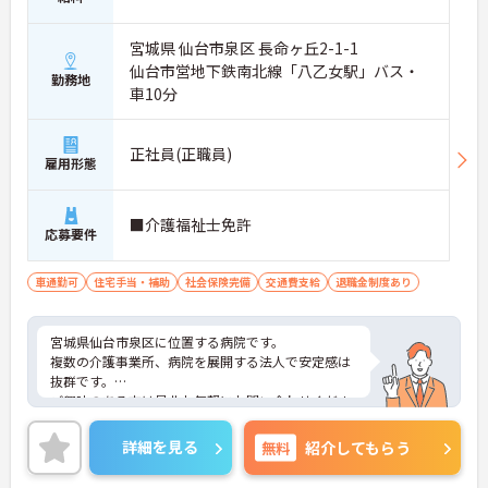
宮城県 仙台市泉区 長命ヶ丘2-1-1
仙台市営地下鉄南北線「八乙女駅」バス・
勤務地
車10分
正社員(正職員)
雇用形態
■介護福祉士免許
応募要件
車通勤可
住宅手当・補助
社会保険完備
交通費支給
退職金制度あり
宮城県仙台市泉区に位置する病院です。
複数の介護事業所、病院を展開する法人で安定感は
抜群です。
ご興味のある方は是非お気軽にお問い合わせくださ
い。
詳細を見る
無料
紹介してもらう