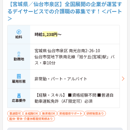
【宮城県／仙台市泉区】全国展開の企業が運営す
るデイサービスでの介護職の募集です！＜パート
＞
時給
1,238円
～
給料
宮城県 仙台市泉区 南光台南2-26-10
仙台市営地下鉄南北線「旭ケ丘(宮城)駅」バ
勤務地
ス・車10分
非常勤・パート・アルバイト
雇用形態
【経験・スキル】 ■資格経験不問 ■普通自
応募要件
動車運転免許（AT限定可）必須
車通勤可
未経験OK
無資格OK
資格取得サポート
研修制度あり
産休･育休･介護休暇取得実績あり