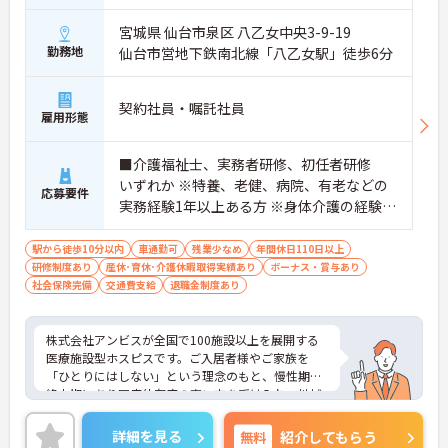
宮城県 仙台市泉区 八乙女中央3-9-19
勤務地
仙台市営地下鉄南北線「八乙女駅」徒歩6分
契約社員・嘱託社員
雇用形態
■介護福祉士、実務者研修、初任者研修
いずれか ※特養、老健、病院、有老などの
応募要件
実務経験1年以上ある方 ※身体介護の経験年
以上ある方、機械浴の使用の経験のある方
歓迎
駅から徒歩10分以内
車通勤可
残業少なめ
年間休日110日以上
研修制度あり
産休･育休･介護休暇取得実績あり
ボーナス・賞与あり
社会保険完備
交通費支給
退職金制度あり
株式会社アンビスが全国で100施設以上を展開する
医療施設型ホスピスです。ご入居者様やご家族を
「ひとりにはしない」という理念のもと、慢性期や
終末期にあり医療依存度の高い方を受け入れ、地域
医療を支える社会的意義の高い事業を推進していま
す。現場には看護師が24時間常駐しています。急変
詳細を見る
無料
紹介してもらう
時の対応や医療行為は看護師が担当するため、初任