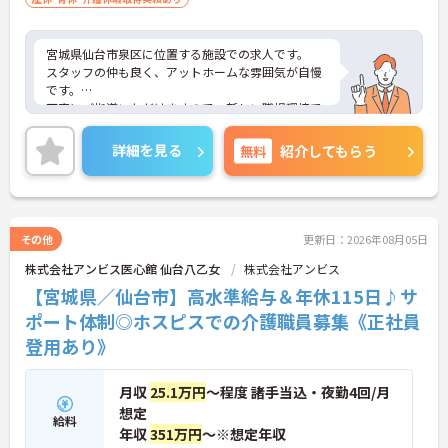
宮城県仙台市泉区に位置する施設での求人です。
スタッフの仲も良く、アットホームな雰囲気が自慢
です。
丁寧にご指導いただけますので、新しい職場環境で
も安心してご就業していただけます。
ご興味ある方には、面接対策ポイントなど、詳細を
詳細を見る
無料
紹介してもらう
お話しいたしますのでお気軽にご相談ください。
その他
更新日：2026年08月05日
株式会社アンビス医心館 仙台八乙女
株式会社アンビス
【宮城県／仙台市】高水準給与＆年休115日♪サ
ポート体制◎ホスピスでの介護職員募集《正社員
登用あり》
月収
25.1万円
～程度 諸手当込・夜勤4回/月
想定
給料
年収
351万円
～※想定年収