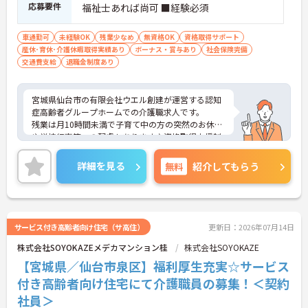
応募要件
福祉士あれば尚可 ■経験必須
車通勤可
未経験OK
残業少なめ
無資格OK
資格取得サポート
産休･育休･介護休暇取得実績あり
ボーナス・賞与あり
社会保険完備
交通費支給
退職金制度あり
宮城県仙台市の有限会社ウエル創建が運営する認知
症高齢者グループホームでの介護職求人です。
残業は月10時間未満で子育て中の方の突然のお休み
や学校行事等への配慮もあります♪資格取得支援制
度もありスキルアップを目指す方にもおすすめで
す。
詳細を見る
無料
紹介してもらう
ご興味のある方には、面接対策ポイントなどさらに
詳細をお話いたしますので、お気軽にご相談くださ
い。
サービス付き高齢者向け住宅（サ高住）
更新日：2026年07月14日
株式会社SOYOKAZEメデカマンション桂
株式会社SOYOKAZE
【宮城県／仙台市泉区】福利厚生充実☆サービス
付き高齢者向け住宅にて介護職員の募集！＜契約
社員＞