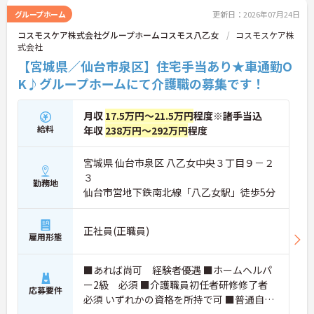
念できます。定期的な面談で不安を解消できるフォ
グループホーム
更新日：2026年07月24日
ロー体制もあり、介護福祉士としてサ責や管理者へ
コスモスケア株式会社グループホームコスモス八乙女
コスモスケア株
の着実なキャリアアップを目指す有資格者の方に推
式会社
奨できる環境です。
【宮城県／仙台市泉区】住宅手当あり★車通勤O
★おすすめPOINT★
K♪グループホームにて介護職の募集です！
【夜勤なし・曜日固定の休日で、身体への負担を抑
えた働き方が実現できます】
・8:00～19:00の間での実働8時間勤務で夜勤が存在
月収
17.5万円～21.5万円
程度※諸手当込
しないため、生活リズムを整えながら健康的に働き
給料
年収
238万円～292万円
程度
続けることができます
・完全週休2日制（曜日固定）を採用していること
により、先々の予定が立てやすくプライベートの時
宮城県 仙台市泉区 八乙女中央３丁目９－２
間をしっかりと確保できる環境です
３
勤務地
仙台市営地下鉄南北線「八乙女駅」徒歩5分
【専門資格を活かした収入アップと明確なキャリア
形成が期待できます】
・資格手当（介護福祉士月額1.1万円）が支給される
正社員(正職員)
雇用形態
ほか、年2回の評価面談で個人の頑張りが給与に還
元される仕組みが整っています
・サービス提供責任者や管理者へのキャリアアップ
■あれば尚可 経験者優遇 ■ホームヘルパ
も目指せます
ー2級 必須 ■介護職員初任者研修修了者
応募要件
必須 いずれかの資格を所持で可 ■普通自動
【IT化と手厚いフォロー体制により、業務のストレ
スを軽減できます】
車運転免許 必須（ＡＴ限定不可）