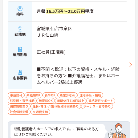
月収
16.5万円～22.0万円
程度
給料
宮城県 仙台市泉区
勤務地
ＪＲ仙山線
正社員(正職員)
雇用形態
■不問 ＜歓迎：以下の資格・スキル・経験
をお持ちの方＞ ■介護福祉士、またはホー
応募要件
ムヘルパー2級以上優遇
車通勤可
未経験OK
新卒OK
残業少なめ
住宅手当・補助
託児所・育児補助
無資格OK
年間休日110日以上
資格取得サポート
研修制度あり
産休･育休･介護休暇取得実績あり
ボーナス・賞与あり
社会保険完備
交通費支給
特別養護老人ホームでの求人です。ご興味のある方
はぜひご相談ください。