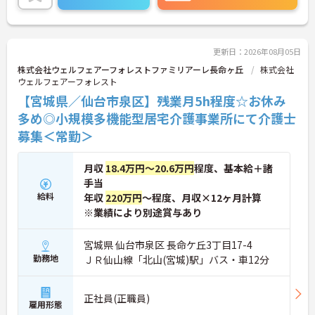
者研修や実務者研修の方も食事介助や入浴介助など
の生活を支えるケアに専念できる環境です。多職種
で情報を共有し、一人で判断を抱え込まないチーム
連携の体制がしっかりと整っています。働き方の面
更新日：2026年08月05日
では、夜勤明けの翌日が原則として公休となるほ
株式会社ウェルフェアーフォレストファミリアーレ長命ヶ丘
株式会社
か、月平均の残業時間も5時間から7時間程度とかな
ウェルフェアーフォレスト
り少なめです。常勤スタッフの比率が90パーセント
【宮城県／仙台市泉区】残業月5h程度☆お休み
を超えているため急な勤務変更が発生しにくく、あ
らかじめ決められた訪問予定表に沿って規則正しく
多め◎小規模多機能型居宅介護事業所にて介護士
働けます。入職後は現場スタッフによるお一人おひ
募集＜常勤＞
とりに合わせた個別のOJT研修が実施されます。eラ
ーニングも導入されており、多職種と連携しながら
専門性を着実に深めていける環境が用意されていま
月収
18.4万円～20.6万円
程度、基本給＋諸
す。
手当
給料
年収
220万円
～程度、月収×12ヶ月計算
★おすすめPOINT★
※業績により別途賞与あり
＜個別ＯＪＴとチーム連携で着実に成長！＞
・入職後はお一人おひとりの習熟度に合わせた個別
のＯＪＴ研修を実施し、ｅラーニングを用いた学習
宮城県 仙台市泉区 長命ケ丘3丁目17-4
の機会も提供されます
勤務地
ＪＲ仙山線「北山(宮城)駅」バス・車12分
・施設内には看護師が24時間常駐しており、急変時
の対応や専門的な医療処置は看護師が担当するため
負担が減ります
正社員(正職員)
・介護スタッフと看護スタッフの比率が1対1で相談
雇用形態