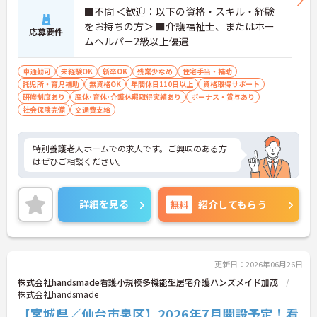
■不問 ＜歓迎：以下の資格・スキル・経験
をお持ちの方＞ ■介護福祉士、またはホー
応募要件
ムヘルパー2級以上優遇
車通勤可
未経験OK
新卒OK
残業少なめ
住宅手当・補助
託児所・育児補助
無資格OK
年間休日110日以上
資格取得サポート
研修制度あり
産休･育休･介護休暇取得実績あり
ボーナス・賞与あり
社会保険完備
交通費支給
特別養護老人ホームでの求人です。ご興味のある方
はぜひご相談ください。
詳細を見る
無料
紹介してもらう
更新日：2026年06月26日
株式会社handsmade看護小規模多機能型居宅介護ハンズメイド加茂
株式会社handsmade
【宮城県／仙台市泉区】2026年7月開設予定！看