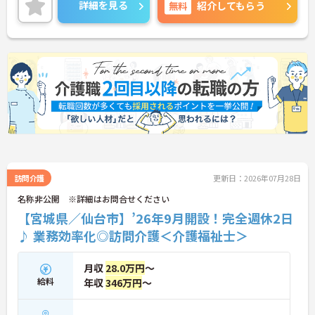
専門資格と成果が収入に直結する仕組みが整ってい
詳細を見る
無料
紹介してもらう
ます。夜勤なしの完全週休2日制（曜日固定）を採用
し、日々の記録業務はスマートフォンで完結するた
め、施設勤務特有の不規則なシフトや煩雑な事務作
業の負担を抑え、ケアに専念できます。定期的な面
談で不安を解消できるフォロー体制もあり、介護福
祉士の資格取得やサ責や管理者への着実なキャリア
アップを目指す有資格者の方に推奨できる環境で
す。
★おすすめPOINT★
【夜勤なし・曜日固定の休日で、身体への負担を抑
えた働き方が実現できます】
・8:00～19:00の間での実働8時間勤務で夜勤が存在
しないため、生活リズムを整えながら健康的に働き
訪問介護
更新日：2026年07月28日
続けることができます
名称非公開 ※詳細はお問合せください
・完全週休2日制（曜日固定）を採用していること
【宮城県／仙台市】’26年9月開設！完全週休2日
により、先々の予定が立てやすくプライベートの時
間をしっかりと確保できる環境です
♪ 業務効率化◎訪問介護＜介護福祉士＞
【専門資格を活かした収入アップと明確なキャリア
形成が期待できます】
月収
28.0万円
～
・資格手当が支給されるほか、年2回の評価面談で
給料
年収
346万円
～
個人の頑張りが給与に還元される仕組みが整ってい
ます