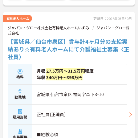
有料老人ホーム
更新日：2026年07月30日
ジャパン・グロー株式会社有料老人ホームいずみ
ジャパン・グロー株
式会社
【宮城県／仙台市泉区】賞与計4ヶ月分の支給実
績あり☆有料老人ホームにて介護福祉士募集〈正
社員〉
月収
27.5万円～31.5万円
程度
給料
年収
340万円～398万円
宮城県 仙台市泉区 福岡字森下3-10
勤務地
正社員(正職員)
雇用形態
■経験必須
応募要件