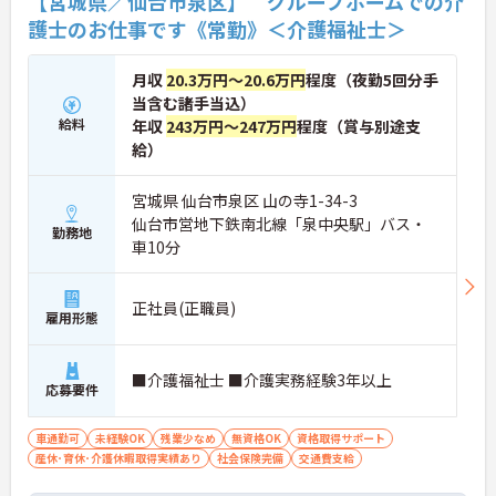
【宮城県／仙台市泉区】 グループホームでの介
護士のお仕事です《常勤》＜介護福祉士＞
月収
20.3万円～20.6万円
程度（夜勤5回分手
当含む諸手当込）
給料
年収
243万円～247万円
程度（賞与別途支
給）
宮城県 仙台市泉区 山の寺1-34-3
仙台市営地下鉄南北線「泉中央駅」バス・
勤務地
車10分
正社員(正職員)
雇用形態
■介護福祉士 ■介護実務経験3年以上
応募要件
車通勤可
未経験OK
残業少なめ
無資格OK
資格取得サポート
産休･育休･介護休暇取得実績あり
社会保険完備
交通費支給