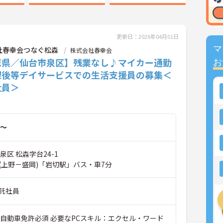
更新日：2026年04月01日
マ
社春幸会つなぐ松森
株式会社春幸会
城県／仙台市泉区】残業なし♪マイカー通勤
お
課後等デイサービスでの生活支援員の募集＜
社員＞
～
泉区 松森字台24-1
(上野－盛岡)「岩切駅」バス・車7分
託社員
通自動車免許必須 必要なPCスキル：エクセル・ワード