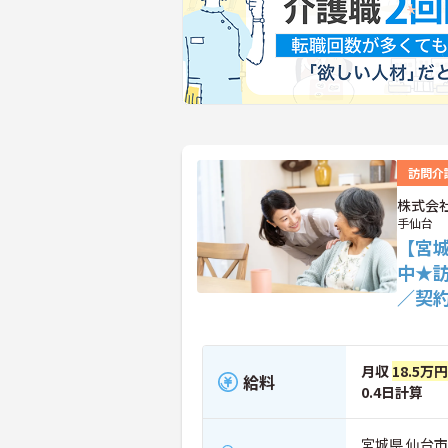
訪問介
株式会
手仙台
【宮
中★
／契
月収
18.5万
給料
0.4日計算
宮城県 仙台市