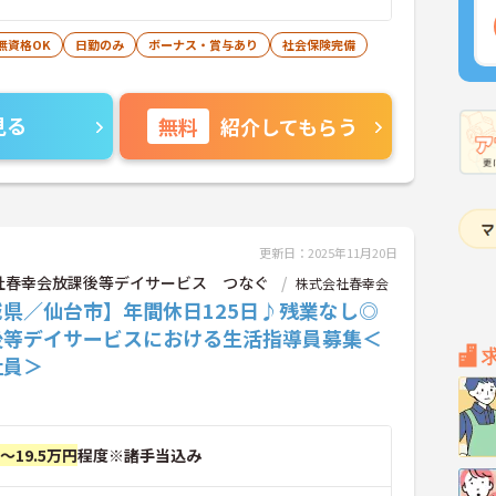
無資格OK
日勤のみ
ボーナス・賞与あり
社会保険完備
見る
無料
紹介してもらう
更新日：2025年11月20日
社春幸会放課後等デイサービス つなぐ
株式会社春幸会
城県／仙台市】年間休日125日♪残業なし◎
後等デイサービスにおける生活指導員募集＜
社員＞
円～19.5万円
程度※諸手当込み