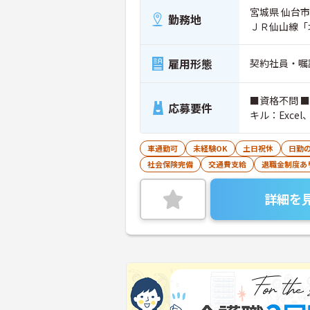
宮城県 仙台市
勤務地
ＪＲ仙山線「
雇用形態
契約社員・嘱
■資格不問 ■普通自動車運転免許（AT限定可）必須 ■必要なPCス
応募要件
キル：Excel、
車通勤可
未経験OK
土日祝休
日勤
社会保険完備
交通費支給
退職金制度あ
詳細を