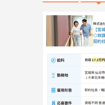
株式会
【宮
◎放
契約
給料
月収
17.3万円
宮城県 仙台市
勤務地
ＪＲ東北本線
雇用形態
契約社員・嘱
応募要件
資格不問 普