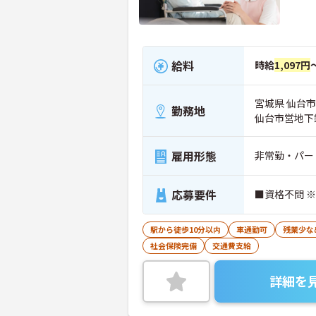
給料
時給
1,097円
宮城県 仙台
勤務地
仙台市営地下
雇用形態
非常勤・パー
応募要件
■資格不問 
駅から徒歩10分以内
車通勤可
残業少な
社会保険完備
交通費支給
詳細を