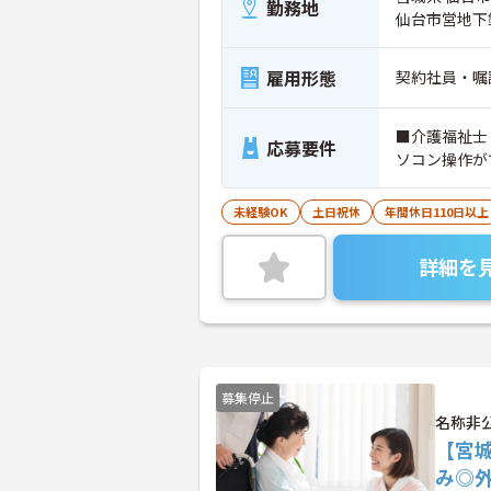
勤務地
仙台市営地下
雇用形態
契約社員・嘱
■介護福祉士
応募要件
ソコン操作が
未経験OK
土日祝休
年間休日110日以上
詳細を
募集停止
名称非
【宮
み◎