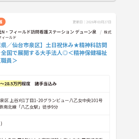
護
更新日：2026年03月27日
社N・フィールド訪問看護ステーション デューン泉
株式
フィールド
城県／仙台市泉区】土日祝休み★精神科訪問
を全国で展開する大手法人◎＜精神保健福祉
正職員＞
円～28.5万円
程度 諸手当込み
泉区 上谷刈1丁目1-20グランビュー八乙女中央101号
鉄南北線「八乙女駅」徒歩9分
)