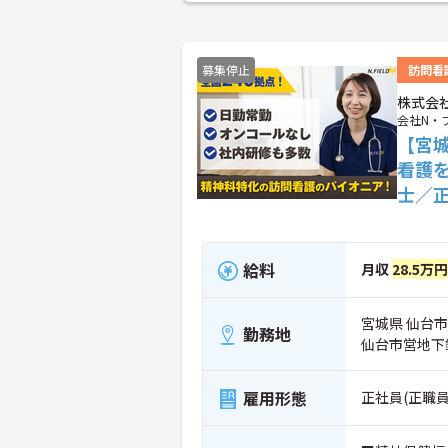
募集停止
訪問看
株式会
会社N・
【宮
看護
士／
給料
月収
28.5万
宮城県 仙台市
勤務地
仙台市営地下
雇用形態
正社員(正職員