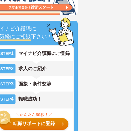
イナビ介護職に
気軽にご相談
下さい！
1
マイナビ介護職にご登録
STEP
2
求人のご紹介
STEP
3
面接・条件交渉
STEP
4
転職成功！
STEP
転職サポートに登録