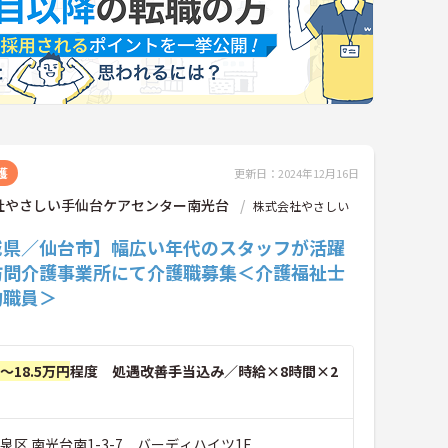
護
更新日：2024年12月16日
社やさしい手仙台ケアセンター南光台
株式会社やさしい
城県／仙台市】幅広い年代のスタッフが活躍
訪問介護事業所にて介護職募集＜介護福祉士
約職員＞
円～18.5万円
程度 処遇改善手当込み／時給×8時間×2
泉区 南光台南1-3-7 バーディハイツ1F