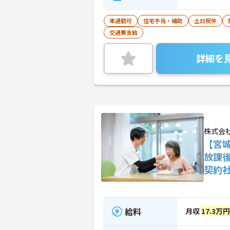
車通勤可
住宅手当・補助
土日祝休
交通費支給
詳細を
株式会
【宮
放課
契約
給料
月収
17.3万