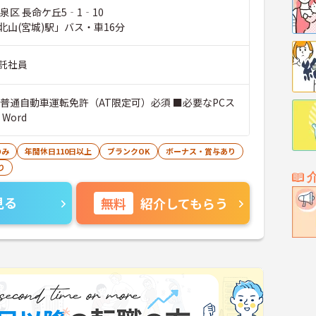
泉区 長命ケ丘5‐1‐10
北山(宮城)駅」バス・車16分
託社員
Word
のみ
年間休日110日以上
ブランクOK
ボーナス・賞与あり
り
見る
無料
紹介してもらう