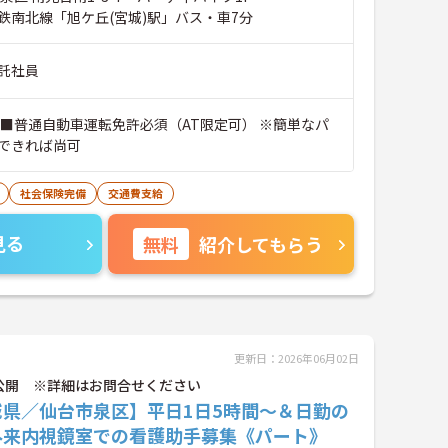
鉄南北線「旭ケ丘(宮城)駅」バス・車7分
託社員
 ■普通自動車運転免許必須（AT限定可） ※簡単なパ
できれば尚可
社会保険完備
交通費支給
見る
無料
紹介してもらう
更新日：2026年06月02日
公開 ※詳細はお問合せください
城県／仙台市泉区】平日1日5時間～＆日勤の
外来内視鏡室での看護助手募集《パート》