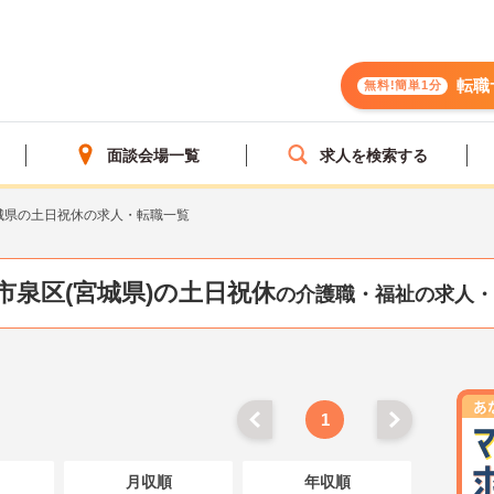
転職
無料!簡単1分
面談会場一覧
求人を検索する
城県の土日祝休の求人・転職一覧
市泉区(宮城県)の土日祝休
の介護職・福祉の求人・
1
月収順
年収順