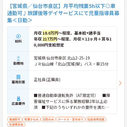
【宮城県／仙台市泉区】月平均残業5h以下◎車
通勤可♪放課後等デイサービスにて児童指導員募
集＜日勤＞
月収
18.0万円
～程度、基本給+諸手当
年収
217万円
～程度、月収×12ヶ月＋賞与1
給料
0,000円支給想定
宮城県 仙台市泉区 北山2-25-19
勤務地
ＪＲ仙山線「北山(宮城)駅」バス・車15分
正社員(正職員)
雇用形態
■普通自動車運転免許（AT限定可） ■障
害福祉サービスに係る業務経験2年以上必
応募要件
須 ■下記のうちいずれかの要件を満たす
方 社会福祉士、精神保健福祉士または保育
士資格／大学の学部で社会福祉学、心理
車通勤可
残業少なめ
日勤のみ
ボーナス・賞与あり
社会保険完備
交通費支給
学、教育学又は社会学を専修する学科を修