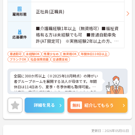
正社員(正職員)
雇用形態
■介護職経験1年以上（無資格可）■福祉資
格有る方は未経験でも可 ■普通自動車免
応募要件
許(AT限定可) ※実務経験2年以上の方、障
がい者福祉に関する経験をお持ちの方大歓
迎
車通勤可
未経験OK
残業少なめ
無資格OK
年間休日110日以上
ブランクOK
社会保険完備
交通費支給
全国に300か所以上（※2025年10月時点）の障がい
者グループホームを展開する法人が母体です。年間
休日は114日あり、夏季・冬季休暇も取得可能。産
前産後・育児休暇制度もあり、子育て中の方も多数
活躍中で、ワークライフバランスを大切にしながら
働ける環境が整っています。研修制度や外部勉強会
詳細を見る
無料
紹介してもらう
の受講支援もあり、スキルアップもしっかりサポー
ト。将来的には管理者やエリアマネージャーへのキ
ャリアアップも目指せます。20代から60代まで幅広
い年代のスタッフが活躍しており、和やかな雰囲気
の職場です。介護経験を活かしたい方、福祉の資格
更新日：2026年05月01日