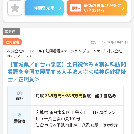
数施設を横断的に担当し、現場支援とパートスタッ
最新の募集状況を問
フのサポートを行うハイクラスなポジションです。
詳細を見る
無料
い合わせる
最新設備とバリアフリーが完備され、スタッフの身
体的負担が少なく、広域手当5万円が付与されるこ
とで高い給与水準を実現しています。年間休日114
日の確保や、献立・レシピの完全標準化による業務
募集停止
効率化など、ワークライフバランスを保ちながら定
年70歳まで長期的に活躍できる制度が盤石に整って
訪問看護
更新日：2026年03月27日
います。複数施設を経験することで培われるマネジ
メント視点は、将来的なエリアマネージャーへのキ
株式会社N・フィールド訪問看護ステーション デューン泉
株式会社
ャリアアップにも直結しており、最新の環境で専門
N・フィールド
性を発揮したいプロフェッショナルの方にお勧めで
【宮城県／仙台市泉区】土日祝休み★精神科訪問
す。
看護を全国で展開する大手法人◎＜精神保健福祉
★おすすめPOINT★
士／正職員＞
・広域支援員として複数のホームを巡るため、各ホ
ームのパートスタッフの教育やサポートにも携わる
ことができ、現場の介助業務にとどまらず、施設運
月収
28.5万円～28.5万円
程度 諸手当込み
営や人材育成の視点を養うことで、将来のエリアマ
給料
ネージャー候補としてのステップアップに直結しま
す。
宮城県 仙台市泉区 上谷刈1丁目1-20グラン
・定年70歳、再雇用75歳までという業界屈指の制度
ビュー八乙女中央101号
があり、20代から60代まで幅広い年代が活躍してい
勤務地
ます。年間休日も114日確保されているため、無理
仙台市営地下鉄南北線「八乙女駅」徒歩9分
なく長期的なキャリアを築いていただけます。