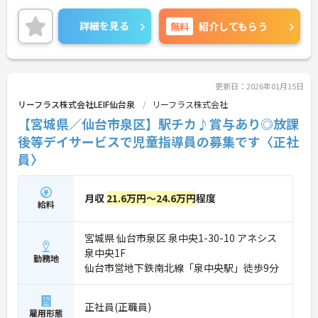
も充実させることができます。職場はアットホーム
な雰囲気で、スタッフ同士のコミュニケーションも
詳細を見る
無料
紹介してもらう
活発です。責任感を持ち、スタッフの指導や施設運
営に強い志を持つ方に最適な職場です。ご興味のあ
る方には、面接対策ポイントなど、さらに詳細をお
話ししますのでお気軽にご相談ください！
更新日：2026年01月15日
リーフラス株式会社LEIF仙台泉
リーフラス株式会社
【宮城県／仙台市泉区】駅チカ♪賞与あり◎放課
後等デイサービスで児童指導員の募集です〈正社
員〉
月収
21.6万円～24.6万円
程度
給料
宮城県 仙台市泉区 泉中央1-30-10 アネシス
泉中央1F
勤務地
仙台市営地下鉄南北線「泉中央駅」徒歩9分
正社員(正職員)
雇用形態