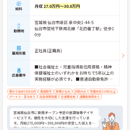
月収
27.0万円～30.0万円
給料
宮城県 仙台市泉区 泉中央1-44-5
仙台市営地下鉄南北線「北四番丁駅」徒歩1
勤務地
0分
正社員(正職員)
雇用形態
■社会福祉士・児童指導員任用資格・精神
保健福祉士のいずれかをお持ちで5年以上の
応募要件
実務経験が必須です。 ■普通自動車免許必
須（ＡＴ限定可）
駅から徒歩10分以内
車通勤可
残業少なめ
日勤のみ
年間休日110日以上
ボーナス・賞与あり
社会保険完備
交通費支給
退職金制度あり
宮城県仙台市に新規オープン予定の放課後等デイサ
ービスです。個性を大切にした支援を行っていま
す。月給270,000円～300,000円の安定した収入を
得ながら、年間休日120日を確保し、プライベート