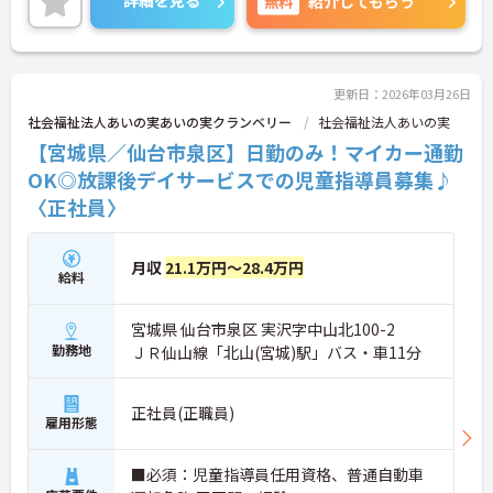
詳細を見る
無料
紹介してもらう
ご興味ある方は面接ポイントをお伝えしますので、
お気軽にお問い合わせください♪
更新日：2026年03月26日
社会福祉法人あいの実あいの実クランベリー
社会福祉法人あいの実
【宮城県／仙台市泉区】日勤のみ！マイカー通勤
OK◎放課後デイサービスでの児童指導員募集♪
〈正社員〉
月収
21.1万円～28.4万円
給料
宮城県 仙台市泉区 実沢字中山北100-2
勤務地
ＪＲ仙山線「北山(宮城)駅」バス・車11分
正社員(正職員)
雇用形態
■必須：児童指導員任用資格、普通自動車