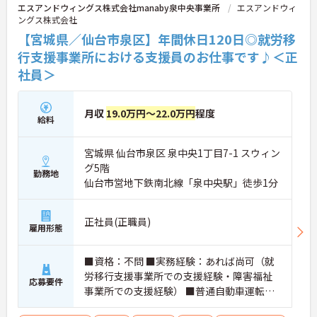
をお持ちの方、安定した法人でキャリアを築きたい
エスアンドウィングス株式会社manaby泉中央事業所
エスアンドウィ
方におすすめです。
ングス株式会社
【宮城県／仙台市泉区】年間休日120日◎就労移
★おすすめPOINT★
・生活支援員からスタートし、サービス管理責任者
行支援事業所における支援員のお仕事です♪＜正
やエリアマネージャーへと続く明確なステップアッ
社員＞
プの道筋が用意されています。急成長中の企業であ
るためポストも豊富にあり、専門性を高めながらマ
ネジメント職への挑戦も視野に入れていただけま
月収
19.0万円～22.0万円
程度
す。
給料
・年間休日114日、残業月平均10時間程度という就
業環境に加え、産前産後休暇や育児休暇制度がしっ
宮城県 仙台市泉区 泉中央1丁目7-1 スウィン
かりと整備されています。オンとオフの切り替えを
明確にし、心身ともに充実した状態で長くご活躍い
グ5階
勤務地
ただけます。
仙台市営地下鉄南北線「泉中央駅」徒歩1分
・グループホーム一棟あたりの入居者様20名定員を
常時2～4名のスタッフで支援、国基準を上回る人員
配置や夜間複数名体制が敷かれているため、業務に
正社員(正職員)
雇用形態
追われることなくご利用者様のペースに合わせたサ
ポートが可能です。施設も専用設計で働きやすく、
ご自身の理想とする福祉を実践できる環境が整って
■資格：不問 ■実務経験：あれば尚可（就
います。
労移行支援事業所での支援経験・障害福祉
応募要件
事業所での支援経験） ■普通自動車運転免
許（AT限定可）：あれば尚可