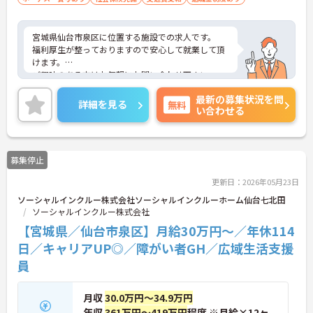
宮城県仙台市泉区に位置する施設での求人です。
福利厚生が整っておりますので安心して就業して頂
けます。
ご興味のある方はお気軽にお問い合わせ下さい。
最新の募集状況を問
詳細を見る
無料
い合わせる
募集停止
更新日：2026年05月23日
ソーシャルインクルー株式会社ソーシャルインクルーホーム仙台七北田
ソーシャルインクルー株式会社
【宮城県／仙台市泉区】月給30万円～／年休114
日／キャリアUP◎／障がい者GH／広域生活支援
員
月収
30.0万円～34.9万円
年収
361万円～419万円
程度 ※月給×12ヶ