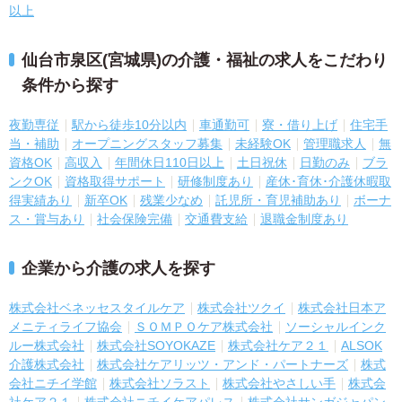
以上
仙台市泉区(宮城県)の介護・福祉の求人をこだわり
条件から探す
夜勤専従
駅から徒歩10分以内
車通勤可
寮・借り上げ
住宅手
当・補助
オープニングスタッフ募集
未経験OK
管理職求人
無
資格OK
高収入
年間休日110日以上
土日祝休
日勤のみ
ブラ
ンクOK
資格取得サポート
研修制度あり
産休･育休･介護休暇取
得実績あり
新卒OK
残業少なめ
託児所・育児補助あり
ボーナ
ス・賞与あり
社会保険完備
交通費支給
退職金制度あり
企業から介護の求人を探す
株式会社ベネッセスタイルケア
株式会社ツクイ
株式会社日本ア
メニティライフ協会
ＳＯＭＰＯケア株式会社
ソーシャルインク
ルー株式会社
株式会社SOYOKAZE
株式会社ケア２１
ALSOK
介護株式会社
株式会社ケアリッツ・アンド・パートナーズ
株式
会社ニチイ学館
株式会社ソラスト
株式会社やさしい手
株式会
社ケア２１
株式会社ニチイケアパレス
株式会社サンガジャパン