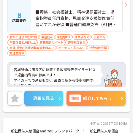
■資格：社会福祉士、精神保健福祉士、児
童指導員任用資格、児童発達支援管理責任
応募要件
者いずれか必須 ■普通自動車免許（AT限定
可） ■経験不問
駅から徒歩10分以内
車通勤可
未経験OK
残業少なめ
日勤のみ
年間休日110日以上
資格取得サポート
研修制度あり
産休･育休･介護休暇取得実績あり
ボーナス・賞与あり
社会保険完備
交通費支給
宮城県仙台市泉区に位置する放課後等デイサービス
で児童指導員の募集です！
マイカーでの通勤もOK！最寄り駅から徒歩圏内のた
め通勤も楽々♪
日勤のみのお仕事で、年間休日113日もありプライ
ベートとの両立を目指す方におすすめの環境です◎
詳細を見る
無料
紹介してもらう
昇給や賞与制度があり、頑張りが評価されてしっか
りと還元されます。しっかりとしたフォロー体制
で、経験に関わらず安心してスタートできます。
こちらの求人にご興味がございましたら面接のポイ
ントもお伝えしますので是非ご応募お待ちしており
更新日：2025年03月04日
ます。
一般社団法人悠優会And You フレンドパーク
一般社団法人悠優会