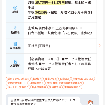
配置や夜間複数名体制が敷かれているため、業務に
月収
25.7万円～31.8万円
程度、基本給＋諸
追われることなくご利用者様のペースに合わせたサ
手当
ポートが可能です。施設も専用設計で働きやすく、
給料
年収
362万円
～程度、月収×12ヶ月＋賞与3
ご自身の理想とする福祉を実践できる環境が整って
か月想定
います。
宮城県 仙台市泉区 上谷刈字向原3-30
勤務地
仙台市営地下鉄南北線「八乙女駅」徒歩4分
正社員(正職員)
雇用形態
【必要資格・スキル】 ■サービス管理責任
者資格 ■サービス管理責任者としての実務
応募要件
経験あれば尚可
駅から徒歩10分以内
車通勤可
残業少なめ
日勤のみ
年間休日110日以上
資格取得サポート
研修制度あり
産休･育休･介護休暇取得実績あり
ボーナス・賞与あり
社会保険完備
交通費支給
退職金制度あり
宮城県仙台市泉区に位置する法人本部にてサービス
管理責任者募集です。