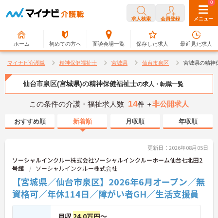
0
0
求人検索
会員登録
メニュー
ホーム
初めての方へ
面談会場一覧
保存した求人
最近見た求人
マイナビ介護職
精神保健福祉士
宮城県
仙台市泉区
宮城県の精神
仙台市泉区(宮城県)の精神保健福祉士
の求人・転職一覧
14
この条件の介護・福祉求人数
非公開求人
件 ＋
おすすめ順
新着順
月収順
年収順
更新日：2026年08月05日
ソーシャルインクルー株式会社ソーシャルインクルーホーム仙台七北田2
号館
ソーシャルインクルー株式会社
【宮城県／仙台市泉区】2026年6月オープン／無
資格可／年休114日／障がい者GH／生活支援員
月収
24.0万円
～