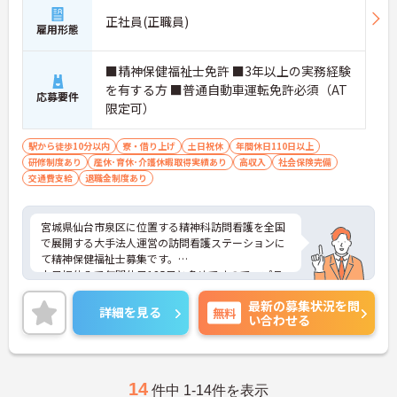
・全施設がバリアフリー設計かつ最新設備を備えて
おり、清潔感にあふれた美しい環境です。ハード面
正社員(正職員)
雇用形態
に加え、ソフト面でも「献立の事前決定・レシピ完
備」により現場の負担が大幅に軽減されています。
ご利用者様の安全性はもちろん、働くスタッフにと
■精神保健福祉士免許 ■3年以上の実務経験
っても身体的負担が少なく、高いモチベーションを
を有する方 ■普通自動車運転免許必須（AT
応募要件
保って業務に集中できます。
限定可）
駅から徒歩10分以内
寮・借り上げ
土日祝休
年間休日110日以上
研修制度あり
産休･育休･介護休暇取得実績あり
高収入
社会保険完備
交通費支給
退職金制度あり
宮城県仙台市泉区に位置する精神科訪問看護を全国
で展開する大手法人運営の訪問看護ステーションに
て精神保健福祉士募集です。
土日祝休みで年間休日125日と多めですので、プラ
イベートを大切にご勤務いただけます。
最新の募集状況を問
ご興味ある方には、面接対策ポイントなど、さらに
詳細を見る
無料
い合わせる
詳細をお話しいたしますのでお気軽にご相談くださ
い！
14
件中 1-14件を表示