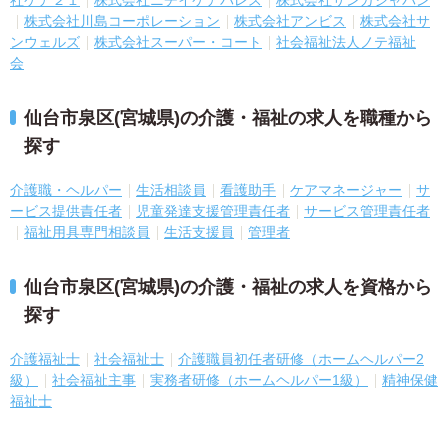
株式会社川島コーポレーション
株式会社アンビス
株式会社サ
ンウェルズ
株式会社スーパー・コート
社会福祉法人ノテ福祉
会
仙台市泉区(宮城県)の介護・福祉の求人を職種から
探す
介護職・ヘルパー
生活相談員
看護助手
ケアマネージャー
サ
ービス提供責任者
児童発達支援管理責任者
サービス管理責任者
福祉用具専門相談員
生活支援員
管理者
仙台市泉区(宮城県)の介護・福祉の求人を資格から
探す
介護福祉士
社会福祉士
介護職員初任者研修（ホームヘルパー2
級）
社会福祉主事
実務者研修（ホームヘルパー1級）
精神保健
福祉士