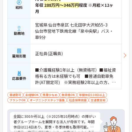
年収
288万円～346万円
程度 ※月給×12ヶ
給料
月
宮城県 仙台市泉区 七北田字大沢柏55-3
仙台市営地下鉄南北線「泉中央駅」バス・
勤務地
車9分
正社員(正職員)
雇用形態
■介護職経験1年以上（無資格可）■福祉資
格有る方は未経験でも可 ■普通自動車免
応募要件
許(AT限定可) ※実務経験2年以上の方、障
がい者福祉に関する経験をお持ちの方大歓
迎
車通勤可
未経験OK
残業少なめ
無資格OK
年間休日110日以上
ブランクOK
オープニングスタッフ募集
社会保険完備
交通費支給
全国に300か所以上（※2025年10月時点）の障がい
者グループホームを展開する法人が母体です。年間
休日は114日あり、夏季・冬季休暇も取得可能。産