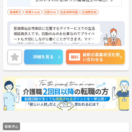
以上の介護業務経験必須 ■普通自動車運転
免許（AT限定可）必須
車通勤可
残業少なめ
日勤のみ
社会保険完備
交通費支給
宮城県仙台市泉区に位置するデイサービスでの生活
相談員求人です。日勤のみのお仕事なのでプライベ
ートも大切にしながら働くことができます。マイカ
ー通勤が可能！通勤にも便利です。ご興味のある方
には、面接対策ポイント等、さらに詳細をお話しし
最新の募集状況を問
ますのでお気軽にご相談ください！
詳細を見る
無料
い合わせる
募集停止