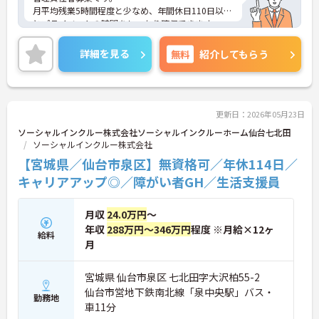
月平均残業5時間程度と少なめ、年間休日110日以上
とプライベートの時間をしっかり確保できます。
ご興味のある方には、面接対策ポイントなど、さら
に詳細をお話いたしますので、お気軽にご相談くだ
詳細を見る
無料
紹介してもらう
さい。
更新日：2026年05月23日
ソーシャルインクルー株式会社ソーシャルインクルーホーム仙台七北田
ソーシャルインクルー株式会社
【宮城県／仙台市泉区】無資格可／年休114日／
キャリアアップ◎／障がい者GH／生活支援員
月収
24.0万円
～
年収
288万円～346万円
程度 ※月給×12ヶ
給料
月
宮城県 仙台市泉区 七北田字大沢柏55-2
仙台市営地下鉄南北線「泉中央駅」バス・
勤務地
車11分