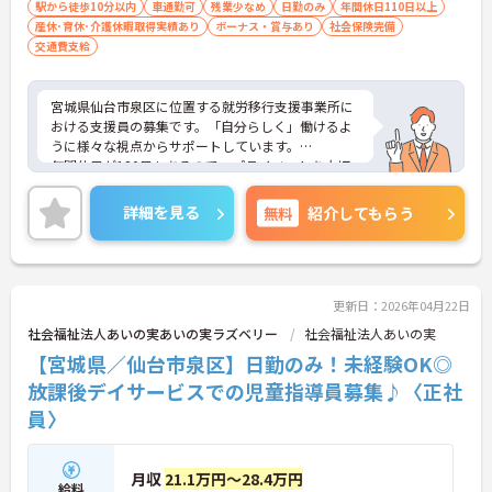
駅から徒歩10分以内
車通勤可
残業少なめ
日勤のみ
年間休日110日以上
産休･育休･介護休暇取得実績あり
ボーナス・賞与あり
社会保険完備
交通費支給
宮城県仙台市泉区に位置する就労移行支援事業所に
おける支援員の募集です。「自分らしく」働けるよ
うに様々な視点からサポートしています。
年間休日が120日もあるので、プライベートを大切
にしながらご勤務いただけます。
ご興味のある方には、面接対策ポイントなど、さら
詳細を見る
無料
紹介してもらう
に詳細をお話しいたしますのでお気軽にご相談くだ
さい！
更新日：2026年04月22日
社会福祉法人あいの実あいの実ラズベリー
社会福祉法人あいの実
【宮城県／仙台市泉区】日勤のみ！未経験OK◎
放課後デイサービスでの児童指導員募集♪〈正社
員〉
月収
21.1万円～28.4万円
給料