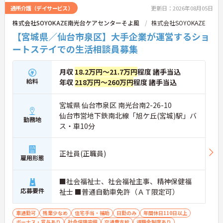
通所介護（デイサービス）
更新日：2026年08月05日
株式会社SOYOKAZE南光台ケアセンターそよ風
株式会社SOYOKAZE
【宮城県／仙台市泉区】大手企業が運営するショ
ートステイでの生活相談員募集
月収
18.2万円～21.7万円
程度 諸手当込
給料
年収
218万円～260万円
程度 諸手当込
宮城県 仙台市泉区 南光台南2-26-10
仙台市営地下鉄南北線「旭ケ丘(宮城)駅」バ
勤務地
ス・車10分
正社員(正職員)
雇用形態
■社会福祉士、社会福祉主事、精神保健福
応募要件
祉士 ■普通自動車免許（ＡＴ限定可）
車通勤可
残業少なめ
住宅手当・補助
日勤のみ
年間休日110日以上
ボーナス・賞与あり
社会保険完備
交通費支給
退職金制度あり