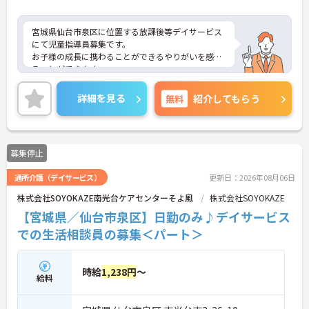
めて卒業した者／高等学校を卒業した者等
で、2年以上児童福祉事業に従事した者／小
宮城県仙台市泉区に位置する放課後等デイサービス
学校、中学校、高等学校等の教諭となる資
にて児童指導員募集です。
格を有する者で、知事が適当と認めた者／3
お子様の成長に携わることができるやりがいを感じ
年以上児童福祉事業に従事した者で知事が
ることができます。
夜勤無しのため生活リズムを整えながら長く働きや
適当と認めた者（中卒以上）
すい環境です。
詳細を見る
無料
紹介してもらう
ご興味のある方には、面接対策ポイントなど、さら
に詳細をお話いたしますので、お気軽にご相談くだ
さい。
募集停止
通所介護（デイサービス）
更新日：2026年08月06日
株式会社SOYOKAZE南光台ケアセンターそよ風
株式会社SOYOKAZE
【宮城県／仙台市泉区】日勤のみ♪デイサービス
での生活相談員の募集＜パート＞
時給
1,238円
～
給料