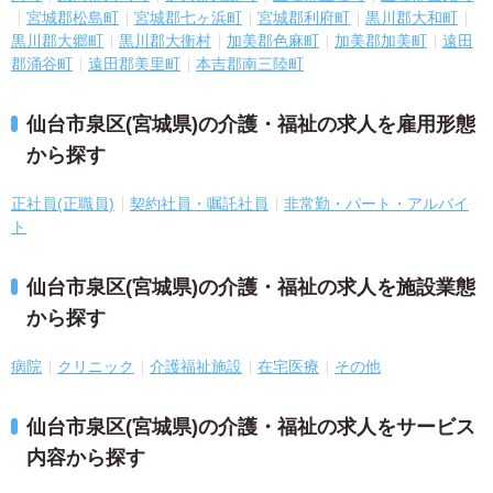
宮城郡松島町
宮城郡七ヶ浜町
宮城郡利府町
黒川郡大和町
黒川郡大郷町
黒川郡大衡村
加美郡色麻町
加美郡加美町
遠田
郡涌谷町
遠田郡美里町
本吉郡南三陸町
仙台市泉区(宮城県)の介護・福祉の求人を雇用形態
から探す
正社員(正職員)
契約社員・嘱託社員
非常勤・パート・アルバイ
ト
仙台市泉区(宮城県)の介護・福祉の求人を施設業態
から探す
病院
クリニック
介護福祉施設
在宅医療
その他
仙台市泉区(宮城県)の介護・福祉の求人をサービス
内容から探す