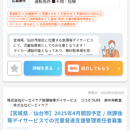
応募要件
運転免許 ■不問：経験
車通勤可
未経験OK
残業少なめ
日勤のみ
年間休日110日以上
ブランクOK
研修制度あり
産休･育休･介護休暇取得実績あり
ボーナス・賞与あり
社会保険完備
交通費支給
宮城県／仙台市泉区に位置する放課後デイサービス
にて、児童指導員としてのお仕事となります！
マイカー通勤可能となっており、無料駐車場を完備
しているので、通勤の際は心配いりません◎未経験
の方でも応募できるので、ぜひ資格を活かしてお仕
事してみませんか？ブランクのある方も問題ありま
詳細を見る
無料
紹介してもらう
せんので、お仕事を通してお子様の成長を見届けま
せんか？
ご興味ある方は面接ポイントをお伝えしますので、
お気軽にお問い合わせください♪
更新日：2026年03月06日
株式会社ピーエイケア放課後等デイサービス ココカラLIFE 泉中央教室
株式会社ピーエイケア
【宮城県／仙台市】2025年4月開設予定♪放課後
等デイサービスでの児童発達支援管理責任者募集