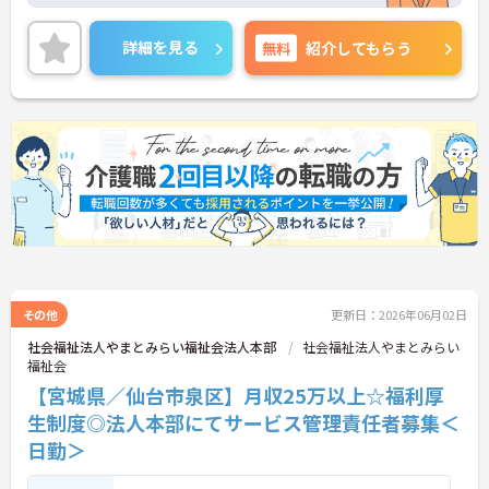
前産後・育児休暇制度もあり、子育て中の方も多数
活躍中で、ワークライフバランスを大切にしながら
働ける環境が整っています。研修制度や外部勉強会
詳細を見る
無料
紹介してもらう
の受講支援もあり、スキルアップもしっかりサポー
ト。将来的には管理者やエリアマネージャーへのキ
ャリアアップも目指せます。20代から60代まで幅広
い年代のスタッフが活躍しており、和やかな雰囲気
の職場です。介護経験を活かしたい方、福祉の資格
をお持ちの方、安定した法人でキャリアを築きたい
方におすすめです。
★おすすめPOINT★
・生活支援員からスタートし、サービス管理責任者
やエリアマネージャーへと続く明確なステップアッ
プの道筋が用意されています。急成長中の企業であ
るためポストも豊富にあり、専門性を高めながらマ
ネジメント職への挑戦も視野に入れていただけま
その他
更新日：2026年06月02日
す。
社会福祉法人やまとみらい福祉会法人本部
社会福祉法人やまとみらい
・年間休日114日、残業月平均10時間程度という就
福祉会
業環境に加え、産前産後休暇や育児休暇制度がしっ
【宮城県／仙台市泉区】月収25万以上☆福利厚
かりと整備されています。オンとオフの切り替えを
明確にし、心身ともに充実した状態で長くご活躍い
生制度◎法人本部にてサービス管理責任者募集＜
ただけます。
日勤＞
・グループホーム一棟あたりの入居者様20名定員を
常時2～4名のスタッフで支援、国基準を上回る人員