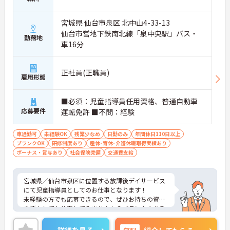
宮城県 仙台市泉区 北中山4-33-13
仙台市営地下鉄南北線「泉中央駅」バス・
勤務地
車16分
正社員(正職員)
雇用形態
■必須：児童指導員任用資格、普通自動車
応募要件
運転免許 ■不問：経験
車通勤可
未経験OK
残業少なめ
日勤のみ
年間休日110日以上
ブランクOK
研修制度あり
産休･育休･介護休暇取得実績あり
ボーナス・賞与あり
社会保険完備
交通費支給
宮城県／仙台市泉区に位置する放課後デイサービス
にて児童指導員としてのお仕事となります！
未経験の方でも応募できるので、ぜひお持ちの資格
を活かしてお仕事してみませんか？ブランクのある
方も問題ありませんので、お仕事を通してお子様の
成長を見届けませんか？