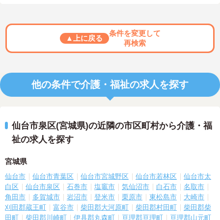
条件を変更して
▲上に戻る
再検索
他の条件で介護・福祉の求人を探す
仙台市泉区(宮城県)の近隣の市区町村から介護・福
祉の求人を探す
宮城県
仙台市
仙台市青葉区
仙台市宮城野区
仙台市若林区
仙台市太
白区
仙台市泉区
石巻市
塩竈市
気仙沼市
白石市
名取市
角田市
多賀城市
岩沼市
登米市
栗原市
東松島市
大崎市
刈田郡蔵王町
富谷市
柴田郡大河原町
柴田郡村田町
柴田郡柴
田町
柴田郡川崎町
伊具郡丸森町
亘理郡亘理町
亘理郡山元町