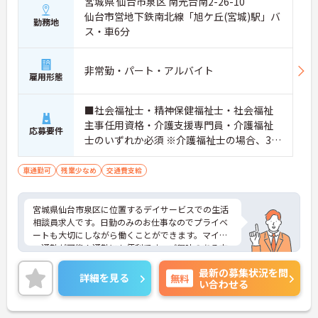
宮城県 仙台市泉区 南光台南2-26-10
仙台市営地下鉄南北線「旭ケ丘(宮城)駅」バ
勤務地
ス・車6分
非常勤・パート・アルバイト
雇用形態
■社会福祉士・精神保健福祉士・社会福祉
主事任用資格・介護支援専門員・介護福祉
応募要件
士のいずれか必須 ※介護福祉士の場合、3年
以上の介護業務経験必須 ■普通自動車運転
免許（AT限定可）必須
車通勤可
残業少なめ
交通費支給
宮城県仙台市泉区に位置するデイサービスでの生活
相談員求人です。日勤のみのお仕事なのでプライベ
ートも大切にしながら働くことができます。マイカ
ー通勤が可能！通勤にも便利です。ご興味のある方
には、面接対策ポイント等、さらに詳細をお話しし
最新の募集状況を問
ますのでお気軽にご相談ください！
詳細を見る
無料
い合わせる