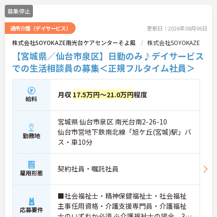
募集停止
通所介護（デイサービス）
更新日：2026年08月06日
株式会社SOYOKAZE南光台ケアセンターそよ風
株式会社SOYOKAZE
【宮城県／仙台市泉区】日勤のみ♪デイサービス
での生活相談員の募集＜正規フルタイム社員＞
月収
17.5万円～21.0万円
程度
給料
宮城県 仙台市泉区 南光台南2-26-10
仙台市営地下鉄南北線「旭ケ丘(宮城)駅」バ
勤務地
ス・車10分
契約社員・嘱託社員
雇用形態
■社会福祉士・精神保健福祉士・社会福祉
主事任用資格・介護支援専門員・介護福祉
応募要件
士のいずれか必須 ※介護福祉士の場合、3年