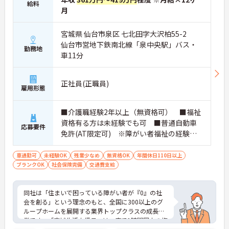
給料
月
宮城県 仙台市泉区 七北田字大沢柏55-2
仙台市営地下鉄南北線「泉中央駅」バス・
勤務地
車11分
正社員(正職員)
雇用形態
■介護職経験2年以上（無資格可） ■福祉
資格有る方は未経験でも可 ■普通自動車
応募要件
免許(AT限定可) ※障がい者福祉の経験は
不問です。※実務経験2年以上の方、障がい
者福祉に関する経験をお持ちの方大歓迎
車通勤可
未経験OK
残業少なめ
無資格OK
年間休日110日以上
ブランクOK
社会保険完備
交通費支給
同社は「住まいで困っている障がい者が『0』の社
会を創る」という理念のもと、全国に300以上のグ
ループホームを展開する業界トップクラスの成長企
業です。「広域生活支援員」は、車で1時間圏内の複