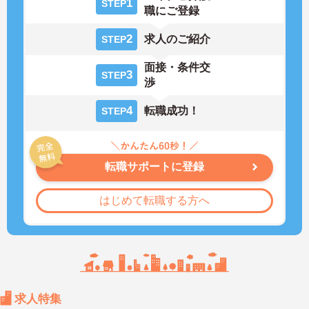
1
STEP
職にご登録
2
求人のご紹介
STEP
面接・条件交
3
STEP
渉
4
転職成功！
STEP
転職サポートに登録
はじめて転職する方へ
求人特集