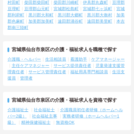
村田町
柴田郡柴田町
柴田郡川崎町
伊具郡丸森町
亘理郡
亘理町
亘理郡山元町
宮城郡松島町
宮城郡七ヶ浜町
宮城
郡利府町
黒川郡大和町
黒川郡大郷町
黒川郡大衡村
加美
郡色麻町
加美郡加美町
遠田郡涌谷町
遠田郡美里町
本吉
郡南三陸町
宮城県仙台市泉区の介護・福祉求人を職種で探す
介護職・ヘルパー
生活相談員
看護助手
ケアマネージャー
主任ケアマネジャー
サービス提供責任者
児童発達支援管
理責任者
サービス管理責任者
福祉用具専門相談員
生活支
援員
管理者
宮城県仙台市泉区の介護・福祉求人を資格で探す
介護福祉士
社会福祉士
介護職員初任者研修（ホームヘル
パー2級）
社会福祉主事
実務者研修（ホームヘルパー1
級）
精神保健福祉士
無資格OK