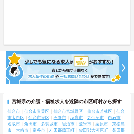
宮城県の介護・福祉求人を近隣の市区町村から探す
仙台市
仙台市青葉区
仙台市宮城野区
仙台市若林区
仙台
市太白区
仙台市泉区
石巻市
塩竈市
気仙沼市
白石市
名取市
角田市
多賀城市
岩沼市
登米市
栗原市
東松島
市
大崎市
富谷市
刈田郡蔵王町
柴田郡大河原町
柴田郡