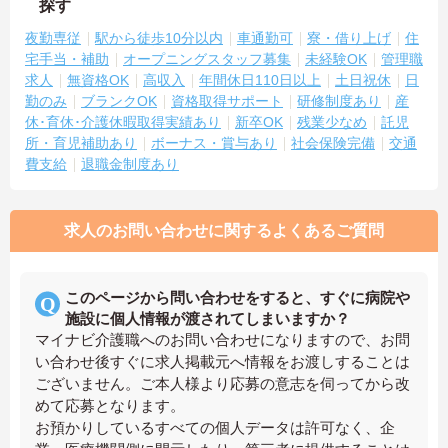
探す
夜勤専従
駅から徒歩10分以内
車通勤可
寮・借り上げ
住
宅手当・補助
オープニングスタッフ募集
未経験OK
管理職
求人
無資格OK
高収入
年間休日110日以上
土日祝休
日
勤のみ
ブランクOK
資格取得サポート
研修制度あり
産
休･育休･介護休暇取得実績あり
新卒OK
残業少なめ
託児
所・育児補助あり
ボーナス・賞与あり
社会保険完備
交通
費支給
退職金制度あり
求人のお問い合わせに関するよくあるご質問
このページから問い合わせをすると、すぐに病院や
施設に個人情報が渡されてしまいますか？
マイナビ介護職へのお問い合わせになりますので、お問
い合わせ後すぐに求人掲載元へ情報をお渡しすることは
ございません。ご本人様より応募の意志を伺ってから改
めて応募となります。
お預かりしているすべての個人データは許可なく、企