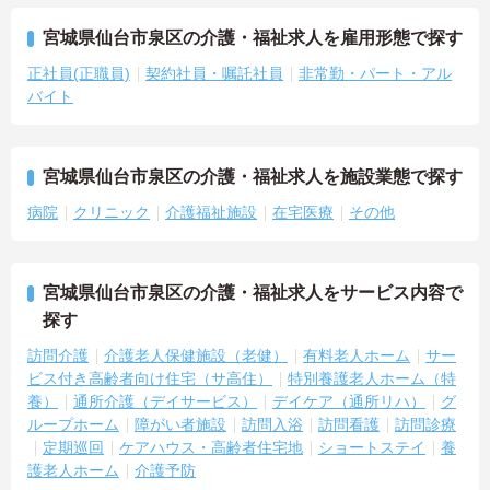
宮城県仙台市泉区の介護・福祉求人を雇用形態で探す
正社員(正職員)
契約社員・嘱託社員
非常勤・パート・アル
バイト
宮城県仙台市泉区の介護・福祉求人を施設業態で探す
病院
クリニック
介護福祉施設
在宅医療
その他
宮城県仙台市泉区の介護・福祉求人をサービス内容で
探す
訪問介護
介護老人保健施設（老健）
有料老人ホーム
サー
ビス付き高齢者向け住宅（サ高住）
特別養護老人ホーム（特
養）
通所介護（デイサービス）
デイケア（通所リハ）
グ
ループホーム
障がい者施設
訪問入浴
訪問看護
訪問診療
定期巡回
ケアハウス・高齢者住宅地
ショートステイ
養
護老人ホーム
介護予防