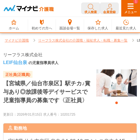
0
1
求人検索
会員登録
メニュー
ホーム
初めての方へ
面談会場一覧
保存した求人
最近見た求人
マイナビ介護職
リーフラス株式会社の介護職・福祉求人・転職・募集一覧
L
リーフラス株式会社
LEIF仙台泉
の児童指導員求人
正社員(正職員)
【宮城県／仙台市泉区】駅チカ♪賞
与あり◎放課後等デイサービスで
児童指導員の募集です〈正社員〉
更新日：2026年01月15日 求人番号：10201725
勤務地