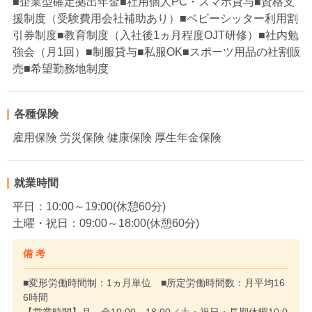
■企業型確定拠出年金■社用個人PC・スマホ貸与■資格支
援制度（受験費用会社補助あり）■ベビーシッター利用割
引券制度■教育制度（入社後1ヵ月程度OJT研修）■社内勉
強会（月1回）■制服貸与■私服OK■スポーツ用品の社割販
売■希望勤務地制度
各種保険
雇用保険 労災保険 健康保険 厚生年金保険
就業時間
平日：10:00～19:00(休憩60分)
土曜・祝日：09:00～18:00(休憩60分)
備 考
■変形労働時間制：1ヵ月単位 ■所定労働時間数：月平均16
6時間