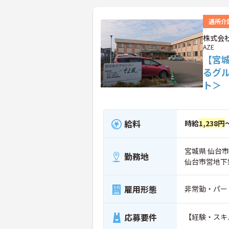
通所介
株式会社
AZE
【宮
るグ
ト＞
給料
時給
1,238円
宮城県 仙台市泉
勤務地
仙台市営地下
雇用形態
非常勤・パー
応募要件
【経験・スキ