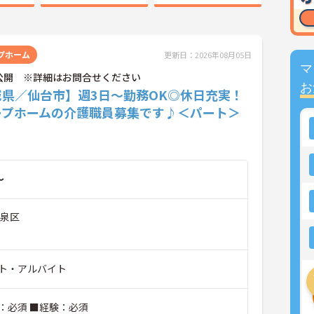
プホーム
更新日：2026年08月05日
マ
公開 ※詳細はお問合せください
お
城県／仙台市】週3日～勤務OK◎休日充実！
ープホームの介護職員募集です♪＜パート＞
～
市泉区
ト・アルバイト
：必須 ■経験：必須