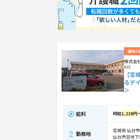
通所介
株式会社
AZE
【宮
るデ
＞
給料
時給
1,238円
宮城県 仙台市泉
勤務地
仙台市営地下