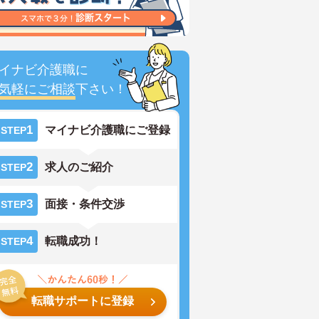
イナビ介護職に
気軽にご相談
下さい！
1
マイナビ介護職にご登録
STEP
2
求人のご紹介
STEP
3
面接・条件交渉
STEP
4
転職成功！
STEP
転職サポートに登録