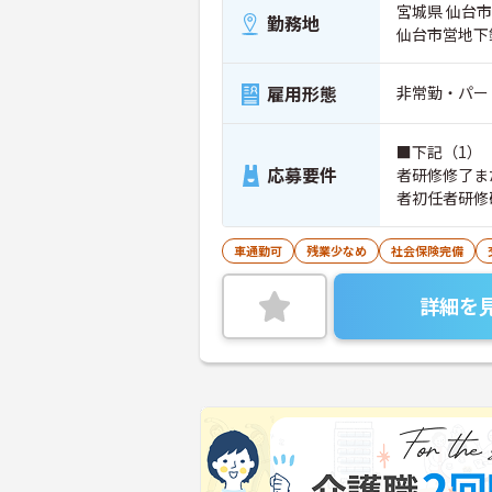
宮城県 仙台市
勤務地
仙台市営地下
雇用形態
非常勤・パー
■下記（1）
応募要件
者研修修了ま
者初任者研修
車通勤可
残業少なめ
社会保険完備
詳細を