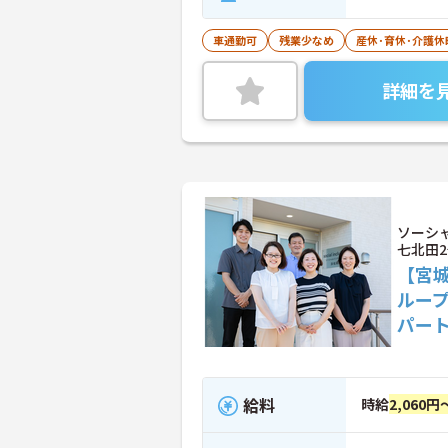
車通勤可
残業少なめ
産休･育休･介護
詳細を
ソーシ
七北田
【宮城
ルー
パー
給料
時給
2,060円