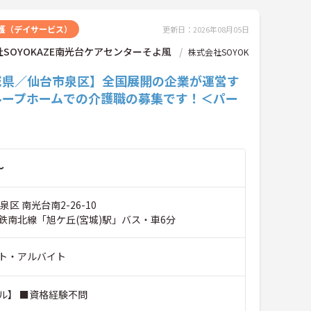
護（デイサービス）
更新日：2026年08月05日
SOYOKAZE南光台ケアセンターそよ風
株式会社SOYOK
城県／仙台市泉区】全国展開の企業が運営す
ループホームでの介護職の募集です！＜パー
～
区 南光台南2-26-10
鉄南北線「旭ケ丘(宮城)駅」バス・車6分
ト・アルバイト
ル】 ■資格経験不問