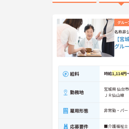
グルー
名称非
【宮
グル
給料
時給
1,114円
宮城県 仙台
勤務地
ＪＲ仙山線
雇用形態
非常勤・パー
応募要件
■介護福祉士