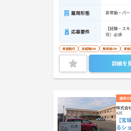
雇用形態
非常勤・パー
【経験・スキ
応募要件
可）必須
車通勤可
未経験OK
無資格OK
資格
詳細を
通所介
株式会社
AZE
【宮
るシ