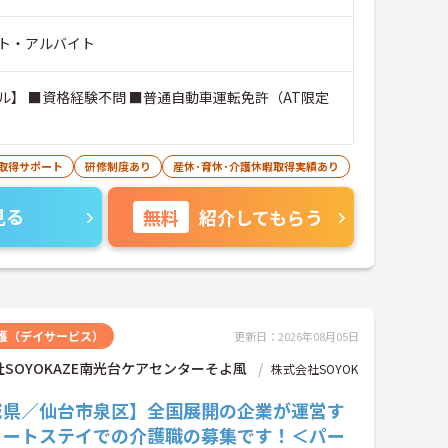
ト・アルバイト
ル】 ■資格経験不問 ■普通自動車運転免許（AT限定
取得サポート
研修制度あり
産休･育休･介護休暇取得実績あり
見る
無料
紹介してもらう
護（デイサービス）
更新日：2026年08月05日
SOYOKAZE南光台ケアセンターそよ風
株式会社SOYOK
城県／仙台市泉区】全国展開の企業が運営す
ョートステイでの介護職の募集です！＜パー