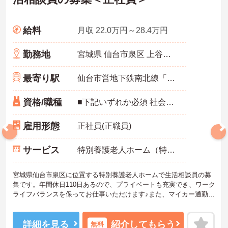
身の個性を尊重した働き方を叶えられます。
・月平均残業時間が少なく、年間17日のリフレッシュ休暇も取得で
きる環境で、心身のゆとりを維持できます。
給料
月収 22.0万円～28.4万円
【手厚い資格取得支援や継続雇用制度で、将来の安心感が得られま
勤務地
宮城県 仙台市泉区 上谷刈字向原3-30
す】
・勤務時間内で受講可能な資格取得サポートが整備されているた
最寄り駅
め、働きながら着実に認知症ケアの専門性を磨けます。
仙台市営地下鉄南北線「八乙女駅」徒歩4分
・65歳の定年後も70歳まで勤務可能な再雇用制度が設けられてお
り、一つの職場で安定して長く活躍し続けることが可能です。
資格/職種
■下記いずれか必須 社会福祉士必須・介護福祉士必須・介護支援専門員（ケアマネジャー）・社会福祉主事 ■普通自動車免許必須（AT限定可）
雇用形態
正社員(正職員)
サービス
特別養護老人ホーム（特養）
宮城県仙台市泉区に位置する特別養護老人ホームで生活相談員の募
集です。年間休日110日あるので、プライベートも充実でき、ワーク
ライフバランスを保ってお仕事いただけます♪また、マイカー通勤可
◎天候を気にせずに通勤ができます！ご興味のある方はご面接のポ
イントお伝えしますのでご気軽にお問い合わせください。
詳細を見る
紹介してもらう
無料