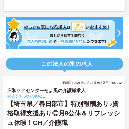
この法人の別の求人
更新日：2026年07月28日 求人番号：603912
庄和ケアセンターそよ風の介護職求人
株式会社SOYOKAZE
【埼玉県／春日部市】特別報酬あり♪資
格取得支援あり◎月9公休＆リフレッシ
ュ休暇！GH／介護職