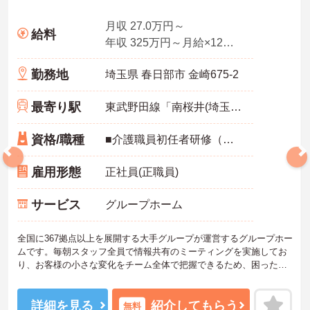
月収 27.0万円～
給料
年収 325万円～月給×12ヶ月
勤務地
埼玉県 春日部市 金崎675-2
最寄り駅
東武野田線「南桜井(埼玉)駅」徒歩15分
資格/職種
■介護職員初任者研修（ヘルパー2級）以上 いずれか必須
雇用形態
正社員(正職員)
サービス
グループホーム
全国に367拠点以上を展開する大手グループが運営するグループホー
ムです。毎朝スタッフ全員で情報共有のミーティングを実施してお
り、お客様の小さな変化をチーム全体で把握できるため、困った時
もすぐに相談できる安心の体制が整っています。待遇面では、賞与
年2回に加え、日々の努力や売上への寄与を評価する特別報酬が支給
されるため、高いモチベーションを保ちながら勤務できる環境で
詳細を見る
紹介してもらう
無料