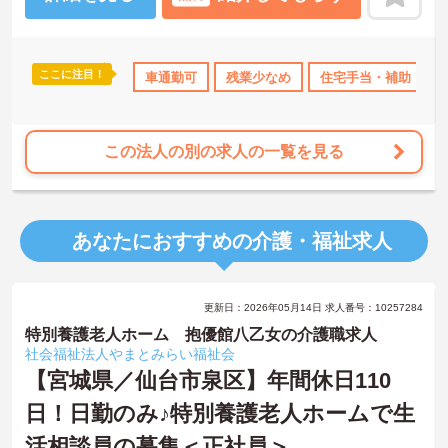
す。さらに、清潔感があれば髪色やネイルなどの規定がなく、ご自
身の個性を大切にしながら自分らしいスタイルで働くことができま
す。認知症ケアの専門性を高めたい方にも最適な環境であり、手厚
い研修体制を通じて働きながらスキルアップを目指すことも可能で
ここに注目！
資格OK
社会保険完備
車通勤可
交通費支給
残業少なめ
住宅手当・補助
す。年間17日のリフレッシュ休暇や定年後の再雇用制度など、長期
的にキャリアを描ける福利厚生も大きな魅力です。
★おすすめPOINT★
この法人の別の求人の一覧を見る
【チーム全体で情報を共有し、一人で抱え込まずに働ける環境で
す】
・毎朝スタッフ全員で情報共有のミーティングを実施しているた
め、お客様の変化や業務連絡を細やかに把握できます。
あなたにおすすめの介護・福祉求人
・困った時もすぐに相談してフォローし合える体制が整っているの
で、安心して業務に取り組むことが期待できます。
【独自の特別報酬制度により、確かな収入アップが見込めます】
更新日：2026年05月14日 求人番号：10257284
・賞与年2回に加え、施設運営への貢献やチームワークを評価する特
別報酬が支給される仕組みがあります。
特別養護老人ホーム 抱優館八乙女の介護職求人
・目に見える形で日々の努力がしっかりと還元されることで、高い
社会福祉法人やまとみらい福祉会
モチベーションを保ちながら将来的な昇給を目指せます。
【宮城県／仙台市泉区】年間休日110
日！日勤のみ♪特別養護老人ホームで生
【自分らしいスタイルを大切にしながら、無理のないペースで働け
ます】
活相談員の募集＜正社員＞
・清潔感と節度があれば髪色やネイルなどの制限がないため、ご自