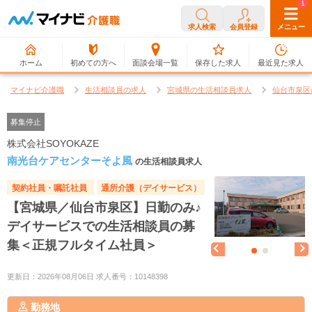
0
1
求人検索
会員登録
メニュー
ホーム
初めての方へ
面談会場一覧
保存した求人
最近見た求人
マイナビ介護職
生活相談員の求人
宮城県の生活相談員求人
仙台市泉区
募集停止
株式会社SOYOKAZE
南光台ケアセンターそよ風
の生活相談員求人
契約社員・嘱託社員
通所介護（デイサービス）
【宮城県／仙台市泉区】日勤のみ♪
デイサービスでの生活相談員の募
集＜正規フルタイム社員＞
更新日：2026年08月06日 求人番号：10148398
勤務地