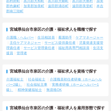
郡利府町
黒川郡大和町
黒川郡大郷町
黒川郡大衡村
加美
郡色麻町
加美郡加美町
遠田郡涌谷町
遠田郡美里町
本吉
郡南三陸町
宮城県仙台市泉区の介護・福祉求人を職種で探す
介護職・ヘルパー
生活相談員
看護助手
ケアマネージャー
主任ケアマネジャー
サービス提供責任者
児童発達支援管
理責任者
サービス管理責任者
福祉用具専門相談員
生活支
援員
管理者
宮城県仙台市泉区の介護・福祉求人を資格で探す
介護福祉士
社会福祉士
介護職員初任者研修（ホームヘル
パー2級）
社会福祉主事
実務者研修（ホームヘルパー1
級）
精神保健福祉士
無資格OK
宮城県仙台市泉区の介護・福祉求人を雇用形態で探す