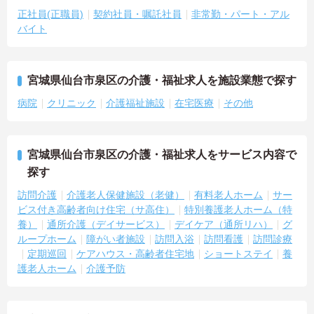
正社員(正職員)
契約社員・嘱託社員
非常勤・パート・アル
バイト
宮城県仙台市泉区の介護・福祉求人を施設業態で探す
病院
クリニック
介護福祉施設
在宅医療
その他
宮城県仙台市泉区の介護・福祉求人をサービス内容で
探す
訪問介護
介護老人保健施設（老健）
有料老人ホーム
サー
ビス付き高齢者向け住宅（サ高住）
特別養護老人ホーム（特
養）
通所介護（デイサービス）
デイケア（通所リハ）
グ
ループホーム
障がい者施設
訪問入浴
訪問看護
訪問診療
定期巡回
ケアハウス・高齢者住宅地
ショートステイ
養
護老人ホーム
介護予防