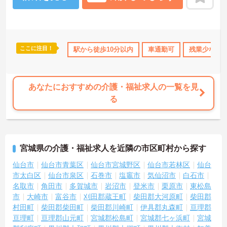
ここに注目！
日勤のみ
年間休日110日以上
駅から徒歩10分以内
研修制度あり
車通勤可
産休･育休･介護休暇
残業少なめ
あなたにおすすめの介護・福祉求人の一覧を見
る
宮城県の介護・福祉求人を近隣の市区町村から探す
仙台市
仙台市青葉区
仙台市宮城野区
仙台市若林区
仙台
市太白区
仙台市泉区
石巻市
塩竈市
気仙沼市
白石市
名取市
角田市
多賀城市
岩沼市
登米市
栗原市
東松島
市
大崎市
富谷市
刈田郡蔵王町
柴田郡大河原町
柴田郡
村田町
柴田郡柴田町
柴田郡川崎町
伊具郡丸森町
亘理郡
亘理町
亘理郡山元町
宮城郡松島町
宮城郡七ヶ浜町
宮城