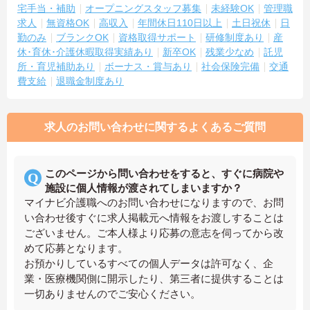
宅手当・補助
オープニングスタッフ募集
未経験OK
管理職
求人
無資格OK
高収入
年間休日110日以上
土日祝休
日
勤のみ
ブランクOK
資格取得サポート
研修制度あり
産
休･育休･介護休暇取得実績あり
新卒OK
残業少なめ
託児
所・育児補助あり
ボーナス・賞与あり
社会保険完備
交通
費支給
退職金制度あり
求人のお問い合わせに関するよくあるご質問
このページから問い合わせをすると、すぐに病院や
施設に個人情報が渡されてしまいますか？
マイナビ介護職へのお問い合わせになりますので、お問
い合わせ後すぐに求人掲載元へ情報をお渡しすることは
ございません。ご本人様より応募の意志を伺ってから改
めて応募となります。
お預かりしているすべての個人データは許可なく、企
業・医療機関側に開示したり、第三者に提供することは
一切ありませんのでご安心ください。