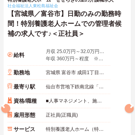
社会福祉法人東松島福祉会
【宮城県／富谷市】日勤のみの勤務時
間！特別養護老人ホームでの管理者候
補の求人です♪＜正社員＞
月収 25.0万円～32.0万円程度 ※基本給＋諸手当
給料
年収 360万円～程度 ※月収×12ヶ月＋賞与3.0ヶ月想定
勤務地
宮城県 富谷市 成田1丁目5番7
最寄り駅
仙台市営地下鉄南北線「泉中央駅」バス・車17分
資格/職種
■人事マネジメント、施設の運営や経営の経験がある、または、介護保険施設に5年以上従事した経験がある ■社会福祉士、介護支援専門員（ケアマネジャー）のいずれか
雇用形態
正社員(正職員)
サービス
特別養護老人ホーム（特養）