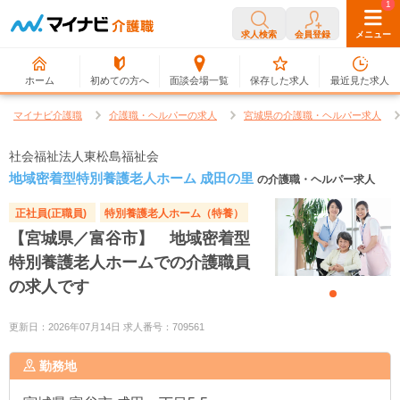
0
1
求人検索
会員登録
メニュー
ホーム
初めての方へ
面談会場一覧
保存した求人
最近見た求人
マイナビ介護職
介護職・ヘルパーの求人
宮城県の介護職・ヘルパー求人
社会福祉法人東松島福祉会
地域密着型特別養護老人ホーム 成田の里
の介護職・ヘルパー求人
正社員(正職員)
特別養護老人ホーム（特養）
【宮城県／富谷市】 地域密着型
特別養護老人ホームでの介護職員
の求人です
更新日：2026年07月14日 求人番号：709561
勤務地