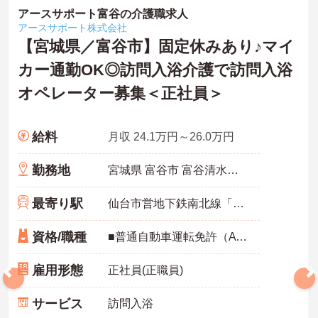
アースサポート富谷の介護職求人
アースサポート株式会社
【宮城県／富谷市】固定休みあり♪マイ
カー通勤OK◎訪問入浴介護で訪問入浴
オペレーター募集＜正社員＞
給料
月収 24.1万円～26.0万円
勤務地
宮城県 富谷市 富谷清水仲119-4 パルネットyou102
最寄り駅
仙台市営地下鉄南北線「八乙女駅」バス・車19分
資格/職種
■普通自動車運転免許（AT限定可）
雇用形態
正社員(正職員)
サービス
訪問入浴