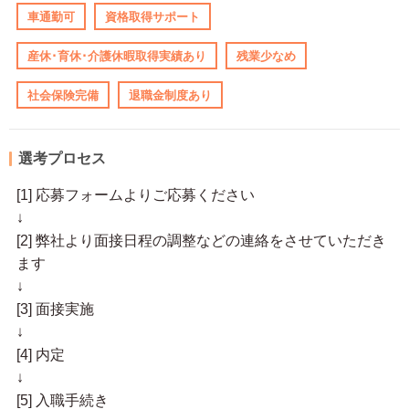
車通勤可
資格取得サポート
産休･育休･介護休暇取得実績あり
残業少なめ
社会保険完備
退職金制度あり
選考プロセス
[1] 応募フォームよりご応募ください
↓
[2] 弊社より面接日程の調整などの連絡をさせていただき
ます
↓
[3] 面接実施
↓
[4] 内定
↓
[5] 入職手続き