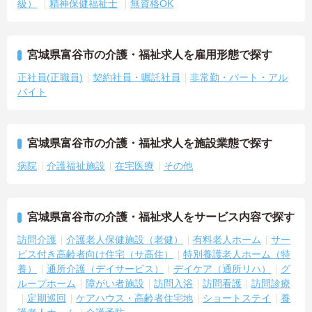
級）
精神保健福祉士
無資格OK
宮城県富谷市の介護・福祉求人を雇用形態で探す
正社員(正職員)
契約社員・嘱託社員
非常勤・パート・アル
バイト
宮城県富谷市の介護・福祉求人を施設業態で探す
病院
介護福祉施設
在宅医療
その他
宮城県富谷市の介護・福祉求人をサービス内容で探す
訪問介護
介護老人保健施設（老健）
有料老人ホーム
サー
ビス付き高齢者向け住宅（サ高住）
特別養護老人ホーム（特
養）
通所介護（デイサービス）
デイケア（通所リハ）
グ
ループホーム
障がい者施設
訪問入浴
訪問看護
訪問診療
定期巡回
ケアハウス・高齢者住宅地
ショートステイ
養