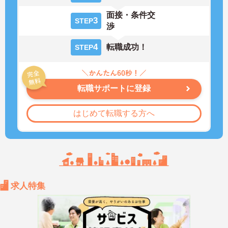
面接・条件交
3
STEP
渉
4
転職成功！
STEP
転職サポートに登録
はじめて転職する方へ
求人特集