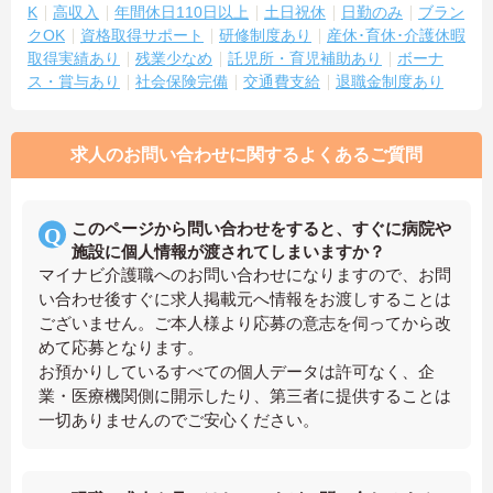
K
高収入
年間休日110日以上
土日祝休
日勤のみ
ブラン
クOK
資格取得サポート
研修制度あり
産休･育休･介護休暇
取得実績あり
残業少なめ
託児所・育児補助あり
ボーナ
ス・賞与あり
社会保険完備
交通費支給
退職金制度あり
求人のお問い合わせに関するよくあるご質問
このページから問い合わせをすると、すぐに病院や
施設に個人情報が渡されてしまいますか？
マイナビ介護職へのお問い合わせになりますので、お問
い合わせ後すぐに求人掲載元へ情報をお渡しすることは
ございません。ご本人様より応募の意志を伺ってから改
めて応募となります。
お預かりしているすべての個人データは許可なく、企
業・医療機関側に開示したり、第三者に提供することは
一切ありませんのでご安心ください。