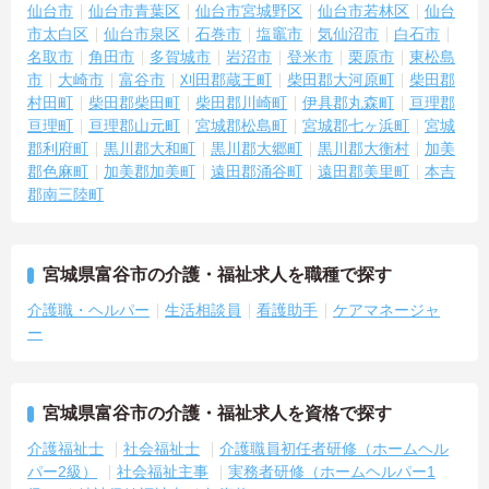
仙台市
仙台市青葉区
仙台市宮城野区
仙台市若林区
仙台
市太白区
仙台市泉区
石巻市
塩竈市
気仙沼市
白石市
名取市
角田市
多賀城市
岩沼市
登米市
栗原市
東松島
市
大崎市
富谷市
刈田郡蔵王町
柴田郡大河原町
柴田郡
村田町
柴田郡柴田町
柴田郡川崎町
伊具郡丸森町
亘理郡
亘理町
亘理郡山元町
宮城郡松島町
宮城郡七ヶ浜町
宮城
郡利府町
黒川郡大和町
黒川郡大郷町
黒川郡大衡村
加美
郡色麻町
加美郡加美町
遠田郡涌谷町
遠田郡美里町
本吉
郡南三陸町
宮城県富谷市の介護・福祉求人を職種で探す
介護職・ヘルパー
生活相談員
看護助手
ケアマネージャ
ー
宮城県富谷市の介護・福祉求人を資格で探す
介護福祉士
社会福祉士
介護職員初任者研修（ホームヘル
パー2級）
社会福祉主事
実務者研修（ホームヘルパー1