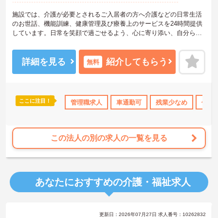
施設では、介護が必要とされるご入居者の方へ介護などの日常生活
のお世話、機能訓練、健康管理及び療養上のサービスを24時間提供
しています。日常を笑顔で過ごせるよう、心に寄り添い、自分らし
く暮らせるよう支援しています。
しっかり休日が取れるよう、有給休暇の取得を義務化する制度があ
ります。日勤のみの勤務時間と残業が少なめの職場なので、ワーク
詳細を見る
紹介してもらう
無料
ライフバランスを整えながら就業することが可能です。また、賞与
の支給実績が3.0ヶ月分なので、頑張りが評価される環境です。
ご興味のある方には、面接対策ポイントなど、さらに詳細をお話し
いたしますのでお気軽にご相談ください！
ここに注目！
資格OK
資格取得サポート
管理職求人
産休･育休･介護休暇取得実績あり
車通勤可
残業少なめ
住宅
この法人の別の求人の一覧を見る
あなたにおすすめの介護・福祉求人
更新日：2026年07月27日 求人番号：10262832