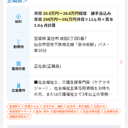
正職員＞
月収
20.0万円～26.6万円
程度 諸手当込み
年収
294万円～391万円
月収×12ヵ月＋賞与
給料
3.0ヵ月計算
宮城県 富谷市 成田1丁目5番7
仙台市営地下鉄南北線「泉中央駅」バス・
勤務地
車10分
正社員(正職員)
雇用形態
■社会福祉士、介護支援専門員（ケアマネ
ジャー）、社会福祉主事任用資格をお持ち
応募要件
の方、または介護福祉士で3年以上の実務経
験のある方 ■普通自動車運転免許必須（AT
限定可）
車通勤可
残業少なめ
住宅手当・補助
託児所・育児補助
日勤のみ
資格取得サポート
産休･育休･介護休暇取得実績あり
社会保険完備
交通費支給
退職金制度あり