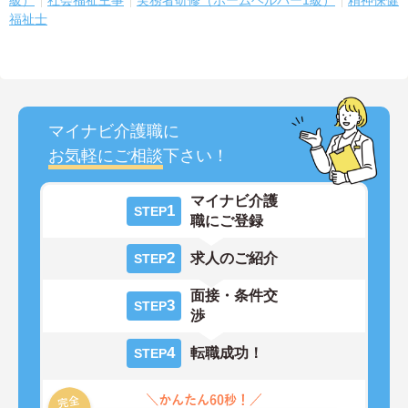
級）
社会福祉主事
実務者研修（ホームヘルパー1級）
精神保健
福祉士
マイナビ介護職に
お気軽にご相談
下さい！
マイナビ介護
1
STEP
職にご登録
2
求人のご紹介
STEP
面接・条件交
3
STEP
渉
4
転職成功！
STEP