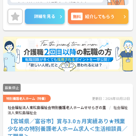
ートのメリハリをつけて働くことができます。
ご興味のある方には、面接対策ポイントなど、さら
に詳細をお話いたしますので、お気軽にご相談くだ
詳細を見る
無料
紹介してもらう
さい。
募集停止
特別養護老人ホーム（特養）
更新日：2026年03月13日
社会福祉法人東松島福祉会特別養護老人ホームせせらぎの里
社会福祉
法人東松島福祉会
【宮城県／富谷市】賞与3.0ヵ月実績あり★残業
少なめの特別養護老人ホーム求人＜生活相談員／