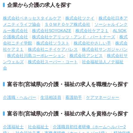
企業から介護の求人を探す
株式会社ベネッセスタイルケア
株式会社ツクイ
株式会社日本ア
メニティライフ協会
ＳＯＭＰＯケア株式会社
ソーシャルインク
ルー株式会社
株式会社SOYOKAZE
株式会社ケア２１
ALSOK
介護株式会社
株式会社ケアリッツ・アンド・パートナーズ
株式
会社ニチイ学館
株式会社ソラスト
株式会社やさしい手
株式会
社ケア２１
株式会社ニチイケアパレス
株式会社サンガジャパン
株式会社川島コーポレーション
株式会社アンビス
株式会社サ
ンウェルズ
株式会社スーパー・コート
社会福祉法人ノテ福祉
会
富谷市(宮城県)の介護・福祉の求人を職種から探す
介護職・ヘルパー
生活相談員
看護助手
ケアマネージャー
富谷市(宮城県)の介護・福祉の求人を資格から探す
介護福祉士
社会福祉士
介護職員初任者研修（ホームヘルパー2