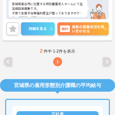
宮城県富谷市に位置する特別養護老人ホームにて生
活相談員募集です。
子育て支援手当等福利厚生が整っておりますので安
心して就業して頂けます。
ご興味ある方には、面接対策ポイントなど、さらに
最新の募集状況を問
詳細をお話しいたしますのでお気軽にご相談くださ
詳細を見る
無料
い合わせる
い！
2
件中 1-2件を表示
1
宮城県の雇用形態別介護職の平均給与
正社員