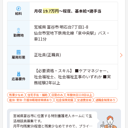
月収
19.7万円
～程度、基本給+諸手当
給料
宮城県 富谷市 明石台7丁目1-8
仙台市営地下鉄南北線「泉中央駅」バス・
勤務地
車11分
正社員(正職員)
雇用形態
【必要資格・スキル】 ■ケアマネジャー、
社会福祉士、社会福祉主事のいずれか ■実
応募要件
務経験2年以上
残業少なめ
住宅手当・補助
日勤のみ
年間休日110日以上
産休･育休･介護休暇取得実績あり
社会保険完備
交通費支給
退職金制度あり
宮城県富谷市に位置する特別養護老人ホームにて生
活相談員募集です。
月平均残業5h程度と残業少なめですので、プライベ