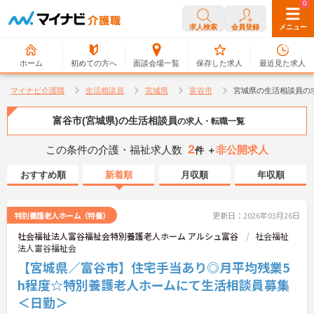
0
0
求人検索
会員登録
メニュー
ホーム
初めての方へ
面談会場一覧
保存した求人
最近見た求人
マイナビ介護職
生活相談員
宮城県
富谷市
宮城県の生活相談員の
富谷市(宮城県)の生活相談員
の求人・転職一覧
2
この条件の介護・福祉求人数
非公開求人
件 ＋
おすすめ順
新着順
月収順
年収順
特別養護老人ホーム（特養）
更新日：2026年03月26日
社会福祉法人富谷福祉会特別養護老人ホーム アルシュ富谷
社会福祉
法人富谷福祉会
【宮城県／富谷市】住宅手当あり◎月平均残業5
h程度☆特別養護老人ホームにて生活相談員募集
＜日勤＞