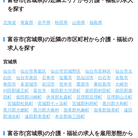
富谷市(宮城県)の近隣エリアから介護・福祉の求人
を探す
北海道
青森県
岩手県
秋田県
山形県
福島県
富谷市(宮城県)の近隣の市区町村から介護・福祉の
求人を探す
宮城県
仙台市
仙台市青葉区
仙台市宮城野区
仙台市若林区
仙台市太
白区
仙台市泉区
石巻市
塩竈市
気仙沼市
白石市
名取市
角田市
多賀城市
岩沼市
登米市
栗原市
東松島市
大崎市
刈田郡蔵王町
富谷市
柴田郡大河原町
柴田郡村田町
柴田郡柴
田町
柴田郡川崎町
伊具郡丸森町
亘理郡亘理町
亘理郡山元町
宮城郡松島町
宮城郡七ヶ浜町
宮城郡利府町
黒川郡大和町
黒川郡大郷町
黒川郡大衡村
加美郡色麻町
加美郡加美町
遠田
郡涌谷町
遠田郡美里町
本吉郡南三陸町
富谷市(宮城県)の介護・福祉の求人を雇用形態から