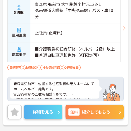
青森県 弘前市 大字駒越字村元123-1
弘南鉄道大鰐線「中央弘前駅」バス・車10
勤務地
分
正社員(正職員)
雇用形態
■介護職員初任者研修（ヘルパー2級）以上
応募要件
■普通自動車運転免許（AT限定可）
車通勤可
未経験OK
社会保険完備
交通費支給
青森県弘前市に位置する住宅型有料老人ホームにて
ホームヘルパー募集です。
WLB◎夜勤の回数も相談可能です。
ご興味ある方には、面接対策ポイントなど、さらに
詳細をお話しいたしますのでお気軽にご相談くださ
い！
詳細を見る
無料
紹介してもらう