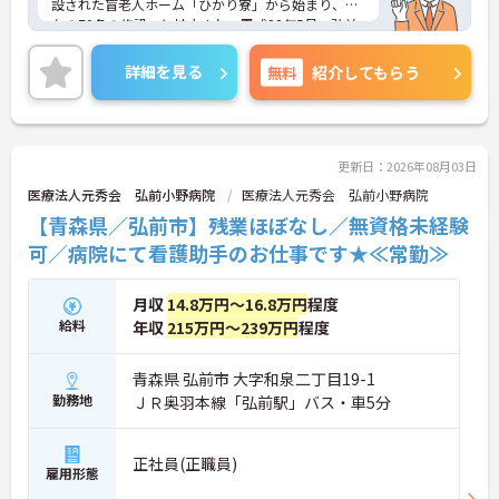
設された盲老人ホーム「ひかり寮」から始まり、現
在の70名の施設へと拡大され、平成28年5月、弘前
市金属町に落成した新園舎に移転し、新たなスター
トをきりました。目の不自由な方の施設として大き
詳細を見る
無料
紹介してもらう
な役割を果たしています。ご興味のある方には、面
接対策ポイントなど、さらに詳細をお話しいたしま
すのでお気軽にご相談ください！
更新日：2026年08月03日
医療法人元秀会 弘前小野病院
医療法人元秀会 弘前小野病院
【青森県／弘前市】残業ほぼなし／無資格未経験
可／病院にて看護助手のお仕事です★≪常勤≫
月収
14.8万円～16.8万円
程度
給料
年収
215万円～239万円
程度
青森県 弘前市 大字和泉二丁目19-1
勤務地
ＪＲ奥羽本線「弘前駅」バス・車5分
正社員(正職員)
雇用形態