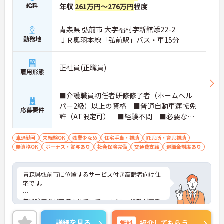
給料
年収
261万円～276万円
程度
青森県 弘前市 大字福村字新舘添22-2
勤務地
ＪＲ奥羽本線「弘前駅」バス・車15分
正社員(正職員)
雇用形態
■介護職員初任者研修修了者（ホームヘル
パー2級）以上の資格 ■普通自動車運転免
応募要件
許（AT限定可） ■経験不問 ■必要なPC
スキル：Excel、Word、officeソフト操作が
できれば尚良し（必須ではありません）
車通勤可
未経験OK
残業少なめ
住宅手当・補助
託児所・育児補助
無資格OK
ボーナス・賞与あり
社会保険完備
交通費支給
退職金制度あり
青森県弘前市に位置するサービス付き高齢者向け住
宅です。
無料駐車場が完備されていて、マイカー通勤が可能
なため、通勤に便利です。
詳細を見る
無料
紹介してもらう