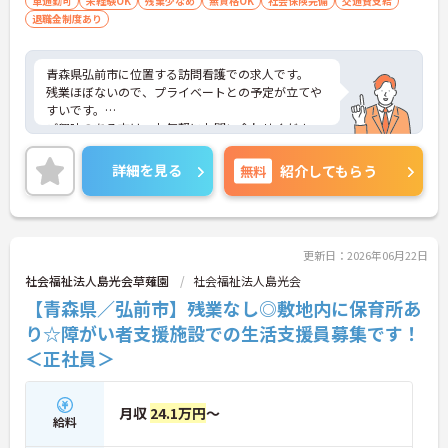
車通勤可
未経験OK
残業少なめ
無資格OK
社会保険完備
交通費支給
保って業務に集中できます。
退職金制度あり
青森県弘前市に位置する訪問看護での求人です。
残業ほぼないので、プライベートとの予定が立てや
すいです。
ご興味のある方は、お気軽にお問い合わせくださ
い。
詳細を見る
無料
紹介してもらう
更新日：2026年06月22日
社会福祉法人島光会草薙園
社会福祉法人島光会
【青森県／弘前市】残業なし◎敷地内に保育所あ
り☆障がい者支援施設での生活支援員募集です！
＜正社員＞
月収
24.1万円
～
給料