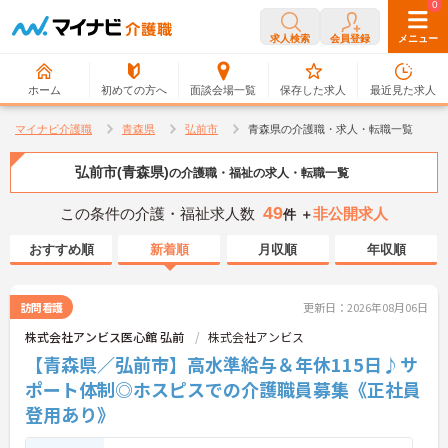
0
0
求人検索
会員登録
メニュー
ホーム
初めての方へ
面談会場一覧
保存した求人
最近見た求人
マイナビ介護職
青森県
弘前市
青森県の介護職・求人・転職一覧
弘前市(青森県)
の介護職・福祉の求人・転職一覧
49
この条件の介護・福祉求人数
非公開求人
件 ＋
おすすめ順
新着順
月収順
年収順
訪問看護
更新日：2026年08月06日
株式会社アンビス医心館 弘前
株式会社アンビス
【青森県／弘前市】高水準給与＆年休115日♪サ
ポート体制◎ホスピスでの介護職員募集《正社員
登用あり》