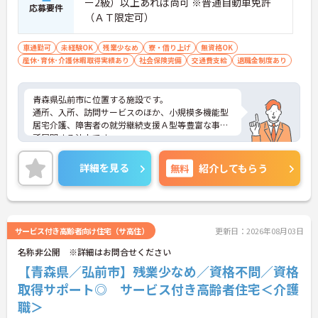
ー2級）以上あれば尚可 ※普通自動車免許
応募要件
ポートが可能です。施設も専用設計で働きやすく、
（ＡＴ限定可）
ご自身の理想とする福祉を実践できる環境が整って
います。
車通勤可
未経験OK
残業少なめ
寮・借り上げ
無資格OK
産休･育休･介護休暇取得実績あり
社会保険完備
交通費支給
退職金制度あり
青森県弘前市に位置する施設です。
通所、入所、訪問サービスのほか、小規模多機能型
居宅介護、障害者の就労継続支援Ａ型等豊富な事業
所展開する法人です。
ご興味のある方は是非お気軽にお問い合わせくださ
い。
詳細を見る
無料
紹介してもらう
サービス付き高齢者向け住宅（サ高住）
更新日：2026年08月03日
名称非公開 ※詳細はお問合せください
【青森県／弘前市】残業少なめ／資格不問／資格
取得サポート◎ サービス付き高齢者住宅＜介護
職＞