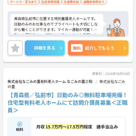
ボーナス・賞与あり
社会保険完備
交通費支給
退職金制度あり
青森県弘前市に位置する特別養護老人ホームです。
日勤のみのお仕事なのでプライベートも大切にしな
がら働くことができます。マイカー通勤が可能！通
勤にも便利です。ご興味をお持ちの方はお気軽にお
問い合わせください。
詳細を見る
無料
紹介してもらう
更新日：2026年06月04日
株式会社なごみの里有料老人ホーム なごみの里三和
株式会社なごみ
の里
【青森県／弘前市】日勤のみ◎無料駐車場完備！
住宅型有料老人ホームにて訪問介護員募集＜正職
員＞
月収
15.7万円～17.5万円
程度 諸手当込み
給料