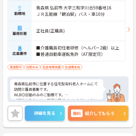
青森県 弘前市 大字三和字川合59番地16
勤務地
ＪＲ五能線「鶴泊駅」バス・車10分
正社員(正職員)
雇用形態
■介護職員初任者研修（ヘルパー2級）以上
応募要件
■普通自動車運転免許（AT限定可）
車通勤可
日勤のみ
社会保険完備
交通費支給
青森県弘前市に位置する住宅型有料老人ホームにて
訪問介護員募集です。
WLB◎日勤のみのご勤務です。
ご興味ある方には、面接対策ポイントなど、さらに
詳細をお話しいたしますのでお気軽にご相談くださ
い！
詳細を見る
無料
紹介してもらう