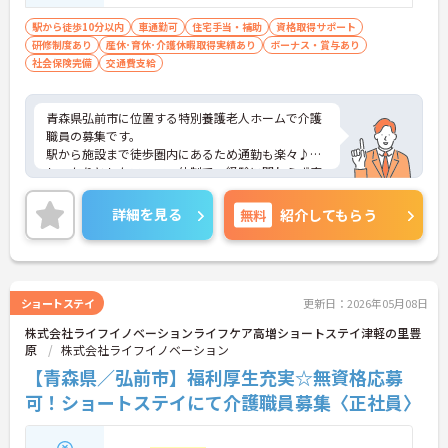
駅から徒歩10分以内
車通勤可
住宅手当・補助
資格取得サポート
研修制度あり
産休･育休･介護休暇取得実績あり
ボーナス・賞与あり
社会保険完備
交通費支給
青森県弘前市に位置する特別養護老人ホームで介護
職員の募集です。
駅から施設まで徒歩圏内にあるため通勤も楽々♪
しっかりとしたフォロー体制で、経験に関わらず安
心してスタートできます。また資格取得支援制度も
あり、働きながらスキルアップもできます！昇給、
詳細を見る
無料
紹介してもらう
賞与があり、さらに各種手当も充実しているのは嬉
しいポイントです◎
こちらの求人にご興味がございましたら面接のポイ
ントもお伝えしますので是非ご応募お待ちしており
ます。
ショートステイ
更新日：2026年05月08日
株式会社ライフイノベーションライフケア高増ショートステイ津軽の里豊
原
株式会社ライフイノベーション
【青森県／弘前市】福利厚生充実☆無資格応募
可！ショートステイにて介護職員募集〈正社員〉