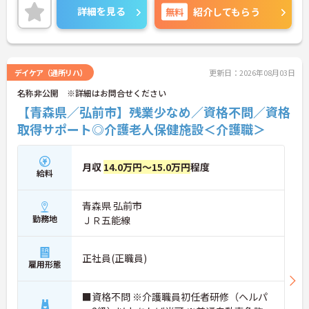
働ける環境が整っています。研修制度や外部勉強会
詳細を見る
無料
紹介してもらう
の受講支援もあり、スキルアップもしっかりサポー
ト。将来的には管理者やエリアマネージャーへのキ
ャリアアップも目指せます。20代から60代まで幅広
い年代のスタッフが活躍しており、和やかな雰囲気
の職場です。介護経験を活かしたい方、福祉の資格
デイケア（通所リハ）
更新日：2026年08月03日
をお持ちの方、安定した法人でキャリアを築きたい
名称非公開 ※詳細はお問合せください
方におすすめです。
【青森県／弘前市】残業少なめ／資格不問／資格
★おすすめPOINT★
取得サポート◎介護老人保健施設＜介護職＞
・生活支援員からスタートし、サービス管理責任者
やエリアマネージャーへと続く明確なステップアッ
プの道筋が用意されています。急成長中の企業であ
月収
14.0万円～15.0万円
程度
るためポストも豊富にあり、専門性を高めながらマ
給料
ネジメント職への挑戦も視野に入れていただけま
す。
青森県 弘前市
・年間休日114日、残業月平均10時間程度という就
業環境に加え、産前産後休暇や育児休暇制度がしっ
勤務地
ＪＲ五能線
かりと整備されています。オンとオフの切り替えを
明確にし、心身ともに充実した状態で長くご活躍い
ただけます。
正社員(正職員)
雇用形態
・グループホーム一棟あたりの入居者様20名定員を
常時2～4名のスタッフで支援、国基準を上回る人員
配置や夜間複数名体制が敷かれているため、業務に
■資格不問 ※介護職員初任者研修（ヘルパ
追われることなくご利用者様のペースに合わせたサ