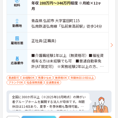
年収
288万円～346万円
程度 ※月給×12ヶ
の対応や専門的な医療処置は看護師が担当するため
給料
月
負担が減ります
・介護スタッフと看護スタッフの比率が1対1で相談
しやすく、初任者研修や実務者研修からでも着実に
青森県 弘前市 大字富田町115
専門性を高められます
勤務地
弘南鉄道弘南線「弘前東高前駅」徒歩14分
＜残業月7時間以下で身体の負担を軽減！＞
・常勤で働くスタッフの比率が90パーセント以上と
高く、急なシフト変更や無理な長時間勤務が発生し
正社員(正職員)
にくい人員体制です
雇用形態
・訪問スケジュールに沿って施設内でのケアを行う
ため、月平均の残業時間は5時間から7時間程度とか
■介護職経験1年以上（無資格可）■福祉資
なり少なめに抑えられます
格有る方は未経験でも可 ■普通自動車免
・夜勤明けの翌日は原則としてお休みとなるシフト
応募要件
編成が組まれており、しっかりと休息を取りながら
許(AT限定可) ※実務経験2年以上の方、障
長期的な就業が可能です
がい者福祉に関する経験をお持ちの方大歓
＜評価制度でキャリアアップ＞
迎
車通勤可
未経験OK
残業少なめ
無資格OK
年間休日110日以上
・介護福祉士や初任者研修などの資格や実務経験、
ブランクOK
社会保険完備
交通費支給
夜勤回数がしっかりと給与に反映されるためモチベ
ーションを維持できます
・年次を問わずリーダーや主任などのマネジメント
全国に300か所以上（※2025年10月時点）の障がい
職へ昇格する事例も多数あり、腰を据えて長期的な
者グループホームを展開する法人が母体です。年間
キャリア形成が可能です
休日は114日あり、夏季・冬季休暇も取得可能。産
前産後・育児休暇制度もあり、子育て中の方も多数
活躍中で、ワークライフバランスを大切にしながら