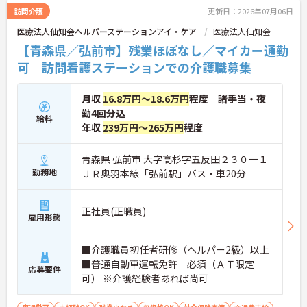
効率化など、ワークライフバランスを保ちながら定
訪問介護
更新日：2026年07月06日
年70歳まで長期的に活躍できる制度が盤石に整って
医療法人仙知会ヘルパーステーションアイ・ケア
医療法人仙知会
います。複数施設を経験することで培われるマネジ
メント視点は、将来的なエリアマネージャーへのキ
【青森県／弘前市】残業ほぼなし／マイカー通勤
ャリアアップにも直結しており、最新の環境で専門
可 訪問看護ステーションでの介護職募集
性を発揮したいプロフェッショナルの方にお勧めで
す。
月収
16.8万円～18.6万円
程度 諸手当・夜
★おすすめPOINT★
勤4回分込
・広域支援員として複数のホームを巡るため、各ホ
給料
年収
239万円～265万円
程度
ームのパートスタッフの教育やサポートにも携わる
ことができ、現場の介助業務にとどまらず、施設運
営や人材育成の視点を養うことで、将来のエリアマ
青森県 弘前市 大字高杉字五反田２３０一１
ネージャー候補としてのステップアップに直結しま
勤務地
ＪＲ奥羽本線「弘前駅」バス・車20分
す。
・定年70歳、再雇用75歳までという業界屈指の制度
があり、20代から60代まで幅広い年代が活躍してい
正社員(正職員)
雇用形態
ます。年間休日も114日確保されているため、無理
なく長期的なキャリアを築いていただけます。
・全施設がバリアフリー設計かつ最新設備を備えて
■介護職員初任者研修（ヘルパー2級）以上
おり、清潔感にあふれた美しい環境です。ハード面
■普通自動車運転免許 必須（ＡＴ限定
に加え、ソフト面でも「献立の事前決定・レシピ完
応募要件
可） ※介護経験者あれば尚可
備」により現場の負担が大幅に軽減されています。
ご利用者様の安全性はもちろん、働くスタッフにと
っても身体的負担が少なく、高いモチベーションを