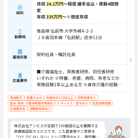
月収
24.2万円
～程度 諸手当込・夜勤4回想
定
給料
年収
335万円
～※想定年収
青森県 弘前市 大字外崎4-2-3
勤務地
ＪＲ奥羽本線「弘前駅」徒歩11分
契約社員・嘱託社員
雇用形態
■介護福祉士、実務者研修、初任者研修
いずれか ※特養、老健、病院、有老などの
応募要件
実務経験1年以上ある方 ※身体介護の経験年
以上ある方、機械浴の使用の経験のある方
歓迎
車通勤可
残業少なめ
年間休日110日以上
研修制度あり
産休･育休･介護休暇取得実績あり
ボーナス・賞与あり
社会保険完備
交通費支給
退職金制度あり
株式会社アンビスが全国で100施設以上を展開する
医療施設型ホスピスです。ご入居者様やご家族を
「ひとりにはしない」という理念のもと、慢性期や