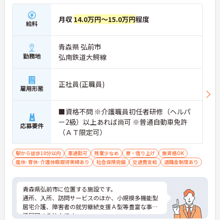
月収
14.0万円～15.0万円
程度
給料
青森県 弘前市
勤務地
弘南鉄道大鰐線
正社員(正職員)
雇用形態
■資格不問 ※介護職員初任者研修（ヘルパ
ー2級）以上あれば尚可 ※普通自動車免許
応募要件
（ＡＴ限定可）
駅から徒歩10分以内
車通勤可
残業少なめ
寮・借り上げ
無資格OK
産休･育休･介護休暇取得実績あり
社会保険完備
交通費支給
退職金制度あり
青森県弘前市に位置する施設です。
通所、入所、訪問サービスのほか、小規模多機能型
居宅介護、障害者の就労継続支援Ａ型等豊富な事業
所展開する法人です。