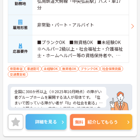
弘南鉄道大鰐線「中央弘前駅」バス・車17
勤務地
分
非常勤・パート・アルバイト
雇用形態
■ブランクOK ■無資格OK ■未経験OK
※ヘルパー2級以上・社会福祉士・介護福祉
応募要件
士・ホームヘルパー等の資格保持者や、福
祉系業務経験者、障害者支援施設経験者、
生活支援員、障害者支援員、就労支援員、
夜勤専従
車通勤可
未経験OK
無資格OK
ブランクOK
社会保険完備
交通費支給
生活相談員等の経験歓迎
全国に300か所以上（※2025年10月時点）の障がい
者グループホームを展開する法人が母体です。「住
まいで困っている障がい者が『0』の社会を創る」
という理念のもと、安定した基盤でご利用者様の自
立を支援しています。週1日からの勤務が可能で、W
ワークや扶養内での勤務も歓迎しており、ご自身の
詳細を見る
無料
紹介してもらう
ペースで働けます。20代から60代まで幅広い世代が
活躍中で、未経験や無資格の方でも安心してスター
トできるよう、先輩スタッフが丁寧にサポートしま