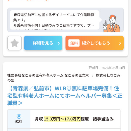
青森県弘前市に位置するデイサービスにて介護職募
集です。
介護系資格不問！日勤のみのご勤務ですので、プラ
イベートとの両立が叶います◎
ご興味ある方には、面接対策ポイントなど、さらに
詳細をお話しいたしますのでお気軽にご相談くださ
詳細を見る
無料
紹介してもらう
い！
更新日：2026年06月04日
株式会社なごみの里有料老人ホーム なごみの里岩木
株式会社なごみ
の里
【青森県／弘前市】WLB◎無料駐車場完備！住
宅型有料老人ホームにてホームヘルパー募集＜正
職員＞
月収
15.3万円～17.0万円
程度 諸手当込み
給料