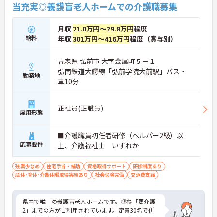
当充実◎養護盲老人ホームでの介護職募集
月収
21.0万円～29.8万円
程度
給料
年収
301万円～416万円
程度（賞与別）
青森県 弘前市 大字金属町５－１
弘南鉄道大鰐線「弘前学院大前駅」バス・
勤務地
車10分
正社員(正職員)
雇用形態
■介護職員初任者研修（ヘルパー2級）以
応募要件
上、介護福祉士 いずれか
残業少なめ
住宅手当・補助
資格取得サポート
研修制度あり
産休･育休･介護休暇取得実績あり
社会保険完備
交通費支給
県内で唯一の養護盲老人ホームです。概ね「要介護
2」までの方がご利用されています。定員30名で併