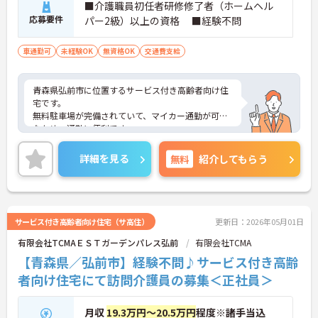
■介護職員初任者研修修了者（ホームヘル
応募要件
パー2級）以上の資格 ■経験不問
車通勤可
未経験OK
無資格OK
交通費支給
青森県弘前市に位置するサービス付き高齢者向け住
宅です。
無料駐車場が完備されていて、マイカー通勤が可能
なため、通勤に便利です。
実務経験はなくてもOK！現場で働きながら経験を積
んでいくことができます。
詳細を見る
無料
紹介してもらう
ご興味をお持ちの方はお気軽にお問い合わせくださ
い。
サービス付き高齢者向け住宅（サ高住）
更新日：2026年05月01日
有限会社TCMAＥＳＴガーデンパレス弘前
有限会社TCMA
【青森県／弘前市】経験不問♪サービス付き高齢
者向け住宅にて訪問介護員の募集＜正社員＞
月収
19.3万円～20.5万円
程度※諸手当込