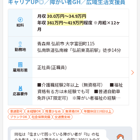
キャリアUP◎／障がい者GH／広域生活支援員
月収
30.0万円～34.9万円
年収
361万円～419万円
程度 ※月給×12ヶ
給料
月
青森県 弘前市 大字富田町115
勤務地
弘南鉄道弘南線「弘前東高前駅」徒歩14分
正社員(正職員)
雇用形態
■介護職経験2年以上（無資格可） ■福祉
資格有る方は未経験でも可 ■普通自動車
応募要件
免許(AT限定可) ※障がい者福祉の経験は
不問です。※実務経験2年以上の方、障がい
者福祉に関する経験をお持ちの方大歓迎
車通勤可
未経験OK
残業少なめ
無資格OK
年間休日110日以上
ブランクOK
社会保険完備
交通費支給
同社は「住まいで困っている障がい者が『0』の社
会を創る」という理念のもと、全国に300以上のグ