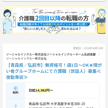
に詳細をお話しいたしますのでお気軽にご相談くだ
さい！
更新日：2026年06月19日
ソーシャルインクルー株式会社ソーシャルインクルーホーム弘前高屋
ソーシャルインクルー株式会社
【青森県／弘前市】無資格可！週1日～OK★障が
い者グループホームにて介護職（世話人）募集≪
夜勤専従≫
日給
14,963円
～
給料
青森県 弘前市 大字高屋字本宮388-20