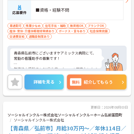
■資格・経験不問
応募要件
車通勤可
残業少なめ
住宅手当・補助
無資格OK
ブランクOK
産休･育休･介護休暇取得実績あり
ボーナス・賞与あり
社会保険完備
交通費支給
退職金制度あり
青森県弘前市にございますケアミックス病院にて、
常勤の看護助手の募集です！
無資格未経験でもOK◎先輩スタッフの丁寧なレクチ
ャーがあるので、安心してご入職いただけます。
詳細を見る
無料
紹介してもらう
残業も少なめなので、お仕事終わりの時間を大切に
していただけるものおすすめポイントです♪
ご興味ある方には、面接対策ポイントなど、さらに
詳細をお話しいたしますのでお気軽にご相談くださ
更新日：2026年08月03日
い！
ソーシャルインクルー株式会社ソーシャルインクルーホーム弘前富田町
ソーシャルインクルー株式会社
【青森県／弘前市】月給30万円～／年休114日／