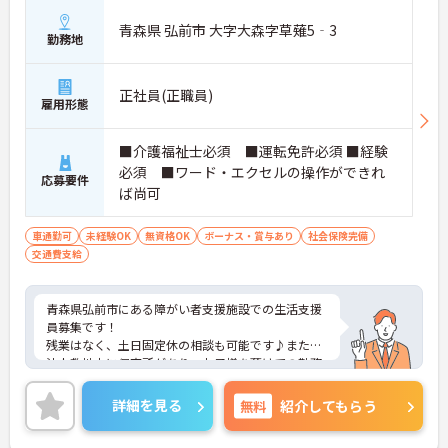
青森県 弘前市 大字大森字草薙5‐3
勤務地
正社員(正職員)
雇用形態
■介護福祉士必須 ■運転免許必須 ■経験
必須 ■ワード・エクセルの操作ができれ
応募要件
ば尚可
車通勤可
未経験OK
無資格OK
ボーナス・賞与あり
社会保険完備
交通費支給
青森県弘前市にある障がい者支援施設での生活支援
員募集です！
残業はなく、土日固定休の相談も可能です♪また同
法人敷地内に保育所があり、お子様を預けての勤務
ができます◎
マイカー通勤OKで無料駐車場付き！ 通勤もラクラ
詳細を見る
無料
紹介してもらう
クです☆
ご興味のある方には、面接対策ポイントなど、さら