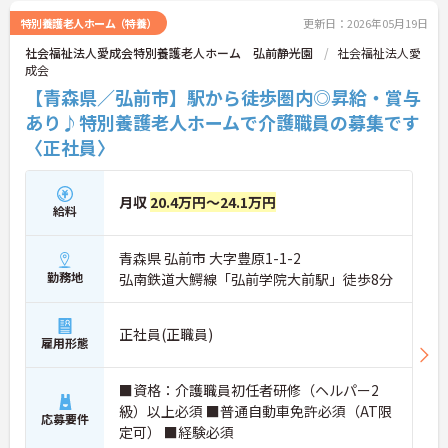
特別養護老人ホーム（特養）
更新日：2026年05月19日
社会福祉法人愛成会特別養護老人ホーム 弘前静光園
社会福祉法人愛
成会
【青森県／弘前市】駅から徒歩圏内◎昇給・賞与
あり♪特別養護老人ホームで介護職員の募集です
〈正社員〉
月収
20.4万円～24.1万円
給料
青森県 弘前市 大字豊原1-1-2
勤務地
弘南鉄道大鰐線「弘前学院大前駅」徒歩8分
正社員(正職員)
雇用形態
■資格：介護職員初任者研修（ヘルパー2
級）以上必須 ■普通自動車免許必須（AT限
応募要件
定可） ■経験必須