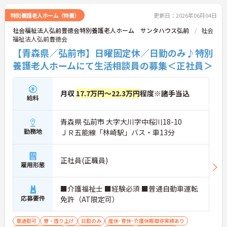
す。昇給の機会は年2回あり、頑張りが評価される環
境です。正社員登用制度や産休・育休制度も整って
特別養護老人ホーム（特養）
更新日：2026年06月04日
いるため、ライフステージに合わせて長く働き続け
社会福祉法人弘前豊徳会特別養護老人ホーム サンタハウス弘前
社会
られます。介護に挑戦したい方や、空いた時間を有
福祉法人弘前豊徳会
効活用したい方におすすめです。ご興味のある方は
詳細等をお伝えしますので、お気軽にお問い合わせ
【青森県／弘前市】日曜固定休／日勤のみ♪特別
ください。
養護老人ホームにて生活相談員の募集＜正社員＞
月収
17.7万円～22.3万円
程度※諸手当込
給料
青森県 弘前市 大字大川字中桜川18-10
勤務地
ＪＲ五能線「林崎駅」バス・車13分
正社員(正職員)
雇用形態
■介護福祉士 ■経験必須 ■普通自動車運転
応募要件
免許（AT限定可）
車通勤可
寮・借り上げ
日勤のみ
産休･育休･介護休暇取得実績あり