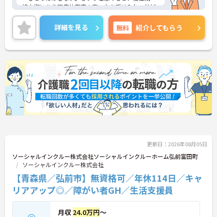
終末期にあり医療依存度の高い方を受け入れ、地域
医療を支える社会的意義の高い事業を推進していま
す。現場には看護師が24時間常駐しています。急変
詳細を見る
無料
紹介してもらう
時の対応や医療行為は看護師が担当するため、初任
者研修や実務者研修の方も食事介助や入浴介助など
の生活を支えるケアに専念できる環境です。多職種
で情報を共有し、一人で判断を抱え込まないチーム
連携の体制がしっかりと整っています。働き方の面
では、夜勤明けの翌日が原則として公休となるほ
か、月平均の残業時間も5時間から7時間程度とかな
り少なめです。常勤スタッフの比率が90パーセント
を超えているため急な勤務変更が発生しにくく、あ
らかじめ決められた訪問予定表に沿って規則正しく
働けます。入職後は現場スタッフによるお一人おひ
とりに合わせた個別のOJT研修が実施されます。eラ
ーニングも導入されており、多職種と連携しながら
更新日：2026年08月05日
専門性を着実に深めていける環境が用意されていま
す。
ソーシャルインクルー株式会社ソーシャルインクルーホーム弘前富田町
ソーシャルインクルー株式会社
★おすすめPOINT★
【青森県／弘前市】無資格可／年休114日／キャ
＜個別ＯＪＴとチーム連携で着実に成長！＞
リアアップ◎／障がい者GH／生活支援員
・入職後はお一人おひとりの習熟度に合わせた個別
のＯＪＴ研修を実施し、ｅラーニングを用いた学習
の機会も提供されます
月収
24.0万円
～
・施設内には看護師が24時間常駐しており、急変時