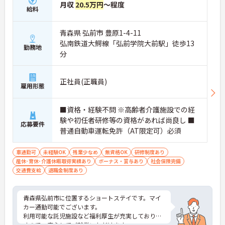
月収
20.5万円
～程度
給料
青森県 弘前市 豊原1-4-11
弘南鉄道大鰐線「弘前学院大前駅」徒歩13
勤務地
分
正社員(正職員)
雇用形態
■資格・経験不問 ※高齢者介護施設での経
験や初任者研修等の資格があれば尚良し ■
応募要件
普通自動車運転免許（AT限定可）必須
車通勤可
未経験OK
残業少なめ
無資格OK
研修制度あり
産休･育休･介護休暇取得実績あり
ボーナス・賞与あり
社会保険完備
交通費支給
退職金制度あり
青森県弘前市に位置するショートステイです。マイ
カー通勤可能でございます。
利用可能な託児施設など福利厚生が充実しておりま
すので、安心してご就業いただけます。