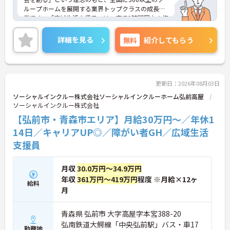
ループホームを展開する業界トップクラスの成長企
業です。「広域生活支援員」は、車で1時間圏内の複
数施設を横断的に担当し、現場支援とパートスタッ
フのサポートを行うハイクラスなポジションです。
詳細を見る
無料
紹介してもらう
最新設備とバリアフリーが完備され、スタッフの身
体的負担が少なく、広域手当5万円が付与されるこ
とで高い給与水準を実現しています。年間休日114
日の確保や、献立・レシピの完全標準化による業務
効率化など、ワークライフバランスを保ちながら定
更新日：2026年08月03日
年70歳まで長期的に活躍できる制度が盤石に整って
ソーシャルインクルー株式会社ソーシャルインクルーホーム弘前高屋
います。複数施設を経験することで培われるマネジ
ソーシャルインクルー株式会社
メント視点は、将来的なエリアマネージャーへのキ
【弘前市・青森市エリア】月給30万円～／年休1
ャリアアップにも直結しており、最新の環境で専門
性を発揮したいプロフェッショナルの方にお勧めで
14日／キャリアUP◎／障がい者GH／広域生活
す。
支援員
★おすすめPOINT★
・広域支援員として複数のホームを巡るため、各ホ
月収
30.0万円～34.9万円
ームのパートスタッフの教育やサポートにも携わる
年収
361万円～419万円
程度 ※月給×12ヶ
給料
ことができ、現場の介助業務にとどまらず、施設運
月
営や人材育成の視点を養うことで、将来のエリアマ
ネージャー候補としてのステップアップに直結しま
す。
青森県 弘前市 大字高屋字本宮388-20
・定年70歳、再雇用75歳までという業界屈指の制度
弘南鉄道大鰐線「中央弘前駅」バス・車17
勤務地