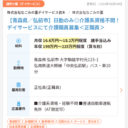
通所介護（デイサービス）
更新日：2026年06月04日
株式会社なごみの里デイサービス岩木
株式会社なごみの里
【青森県／弘前市】日勤のみ◎介護系資格不問！
デイサービスにて介護職員募集＜正職員＞
月収
16.6万円～18.2万円
程度 諸手当込み
給料
年収
199万円～225万円
程度（賞与別）
青森県 弘前市 大字駒越字村元123-1
弘南鉄道大鰐線「中央弘前駅」バス・車10
勤務地
分
正社員(正職員)
雇用形態
■介護系資格・経験不問 ■普通自動車運転
応募要件
免許（AT限定可）
車通勤可
未経験OK
無資格OK
日勤のみ
ボーナス・賞与あり
社会保険完備
交通費支給