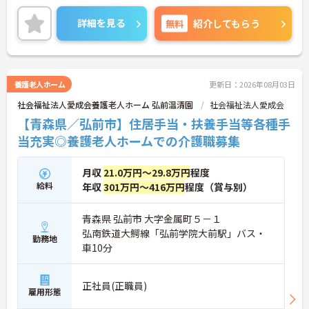
ご興味のある方は是非お気軽にお問い合わせくださ
い。
詳細を見る
無料
紹介してもらう
養護老人ホーム
更新日：2026年08月03日
社会福祉法人愛成会養護老人ホーム 弘前温清園
社会福祉法人愛成会
【青森県／弘前市】住居手当・扶養手当等各種手
当充実◎養護老人ホームでの介護職募集
月収
21.0万円～29.8万円
程度
給料
年収
301万円～416万円
程度（賞与別）
青森県 弘前市 大字金属町５－１
弘南鉄道大鰐線「弘前学院大前駅」バス・
勤務地
車10分
正社員(正職員)
雇用形態