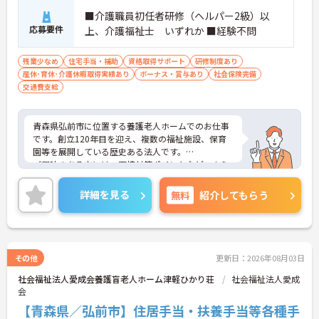
■介護職員初任者研修（ヘルパー2級）以
応募要件
上、介護福祉士 いずれか ■経験不問
残業少なめ
住宅手当・補助
資格取得サポート
研修制度あり
産休･育休･介護休暇取得実績あり
ボーナス・賞与あり
社会保険完備
交通費支給
青森県弘前市に位置する養護老人ホームでのお仕事
です。創立120年目を迎え、複数の福祉施設、保育
園等を展開している歴史ある法人です。
ご興味のある方には、面接対策ポイントなど、さら
に詳細をお話しいたしますのでお気軽にご相談くだ
さい！
詳細を見る
無料
紹介してもらう
その他
更新日：2026年08月03日
社会福祉法人愛成会養護盲老人ホーム津軽ひかり荘
社会福祉法人愛成
会
【青森県／弘前市】住居手当・扶養手当等各種手