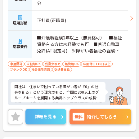
があり、20代から60代まで幅広い年代が活躍してい
分
ます。年間休日も114日確保されているため、無理
なく長期的なキャリアを築いていただけます。
・全施設がバリアフリー設計かつ最新設備を備えて
正社員(正職員)
おり、清潔感にあふれた美しい環境です。ハード面
雇用形態
に加え、ソフト面でも「献立の事前決定・レシピ完
備」により現場の負担が大幅に軽減されています。
■介護職経験2年以上（無資格可） ■福祉
ご利用者様の安全性はもちろん、働くスタッフにと
資格有る方は未経験でも可 ■普通自動車
っても身体的負担が少なく、高いモチベーションを
応募要件
免許(AT限定可) ※障がい者福祉の経験は
保って業務に集中できます。
不問です。※実務経験2年以上の方、障がい
者福祉に関する経験をお持ちの方大歓迎
車通勤可
未経験OK
残業少なめ
無資格OK
年間休日110日以上
ブランクOK
社会保険完備
交通費支給
同社は「住まいで困っている障がい者が『0』の社
会を創る」という理念のもと、全国に300以上のグ
ループホームを展開する業界トップクラスの成長企
業です。「広域生活支援員」は、車で1時間圏内の複
数施設を横断的に担当し、現場支援とパートスタッ
フのサポートを行うハイクラスなポジションです。
詳細を見る
無料
紹介してもらう
最新設備とバリアフリーが完備され、スタッフの身
体的負担が少なく、広域手当5万円が付与されるこ
とで高い給与水準を実現しています。年間休日114
日の確保や、献立・レシピの完全標準化による業務