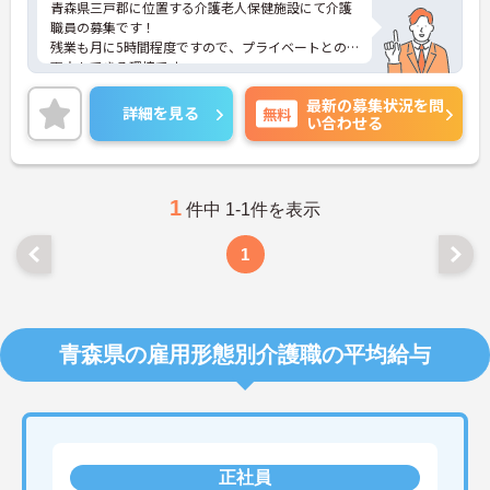
青森県三戸郡に位置する介護老人保健施設にて介護
職員の募集です！
残業も月に5時間程度ですので、プライベートとの
両立もできる環境です。
賞与も3.4ヶ月の実績がございますので、頑張りがし
最新の募集状況を問
っかり評価されます。
詳細を見る
無料
い合わせる
マイカー通勤OKのため、通勤困ることもないですよ
♪
ご興味ある方には、面接のポイントなど、さらに詳
細をお話致しますのでお気軽にご相談ください。
1
件中 1-1件を表示
1
青森県の雇用形態別介護職の平均給与
正社員