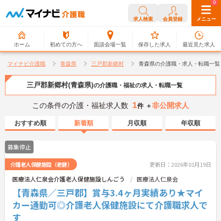
0
0
求人検索
会員登録
メニュー
ホーム
初めての方へ
面談会場一覧
保存した求人
最近見た求人
マイナビ介護職
青森県
三戸郡新郷村
青森県の介護職・求人・転職一覧
三戸郡新郷村(青森県)
の介護職・福祉の求人・転職一覧
1
この条件の介護・福祉求人数
非公開求人
件 ＋
おすすめ順
新着順
月収順
年収順
募集停止
介護老人保健施設（老健）
更新日：2026年01月19日
医療法人仁泉会介護老人保健施設しんごう
医療法人仁泉会
【青森県／三戸郡】賞与3.4ヶ月実績あり★マイ
カー通勤可◎介護老人保健施設にて介護職求人で
す