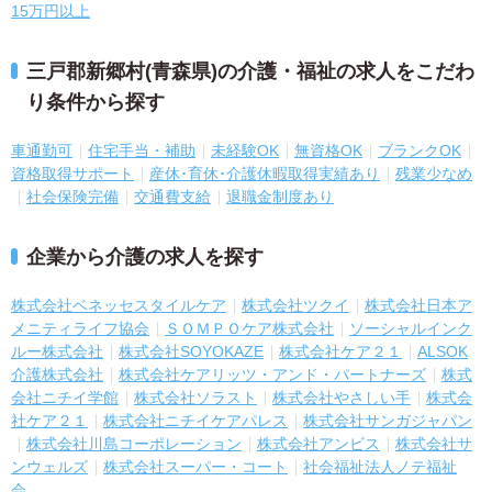
15万円以上
三戸郡新郷村(青森県)の介護・福祉の求人をこだわ
り条件から探す
車通勤可
住宅手当・補助
未経験OK
無資格OK
ブランクOK
資格取得サポート
産休･育休･介護休暇取得実績あり
残業少なめ
社会保険完備
交通費支給
退職金制度あり
企業から介護の求人を探す
株式会社ベネッセスタイルケア
株式会社ツクイ
株式会社日本ア
メニティライフ協会
ＳＯＭＰＯケア株式会社
ソーシャルインク
ルー株式会社
株式会社SOYOKAZE
株式会社ケア２１
ALSOK
介護株式会社
株式会社ケアリッツ・アンド・パートナーズ
株式
会社ニチイ学館
株式会社ソラスト
株式会社やさしい手
株式会
社ケア２１
株式会社ニチイケアパレス
株式会社サンガジャパン
株式会社川島コーポレーション
株式会社アンビス
株式会社サ
ンウェルズ
株式会社スーパー・コート
社会福祉法人ノテ福祉
会