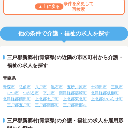
条件を変更して
▲上に戻る
再検索
他の条件で介護・福祉の求人を探す
三戸郡新郷村(青森県)の近隣の市区町村から介護・
福祉の求人を探す
青森県
青森市
弘前市
八戸市
黒石市
五所川原市
十和田市
三沢市
むつ市
つがる市
平川市
南津軽郡藤崎町
北津軽郡板柳町
北津軽郡鶴田町
上北郡七戸町
上北郡東北町
上北郡おいらせ町
三戸郡五戸町
三戸郡南部町
三戸郡新郷村
三戸郡新郷村(青森県)の介護・福祉の求人を雇用形