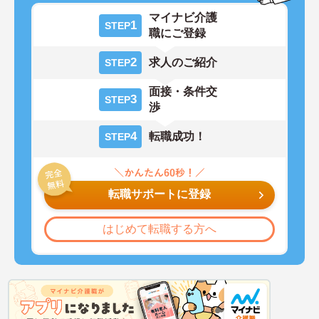
マイナビ介護
1
STEP
職にご登録
2
求人のご紹介
STEP
面接・条件交
3
STEP
渉
4
転職成功！
STEP
転職サポートに登録
はじめて転職する方へ