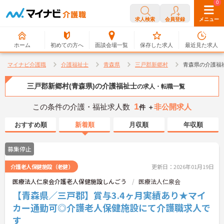
0
0
求人検索
会員登録
メニュー
ホーム
初めての方へ
面談会場一覧
保存した求人
最近見た求人
マイナビ介護職
介護福祉士
青森県
三戸郡新郷村
青森県の介護福
三戸郡新郷村(青森県)の介護福祉士
の求人・転職一覧
1
この条件の介護・福祉求人数
非公開求人
件 ＋
おすすめ順
新着順
月収順
年収順
募集停止
介護老人保健施設（老健）
更新日：2026年01月19日
医療法人仁泉会介護老人保健施設しんごう
医療法人仁泉会
【青森県／三戸郡】賞与3.4ヶ月実績あり★マイ
カー通勤可◎介護老人保健施設にて介護職求人で
す