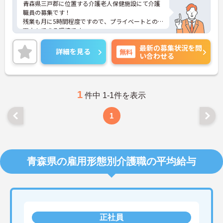
青森県三戸郡に位置する介護老人保健施設にて介護
職員の募集です！
残業も月に5時間程度ですので、プライベートとの
両立もできる環境です。
賞与も3.4ヶ月の実績がございますので、頑張りがし
最新の募集状況を問
っかり評価されます。
詳細を見る
無料
い合わせる
マイカー通勤OKのため、通勤困ることもないですよ
♪
ご興味ある方には、面接のポイントなど、さらに詳
細をお話致しますのでお気軽にご相談ください。
1
件中 1-1件を表示
1
青森県の雇用形態別介護職の平均給与
正社員