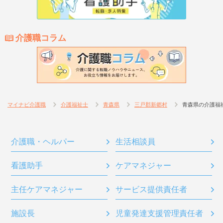
介護職コラム
マイナビ介護職
介護福祉士
青森県
三戸郡新郷村
青森県の介護福
介護職・ヘルパー
生活相談員
看護助手
ケアマネジャー
主任ケアマネジャー
サービス提供責任者
施設長
児童発達支援管理責任者