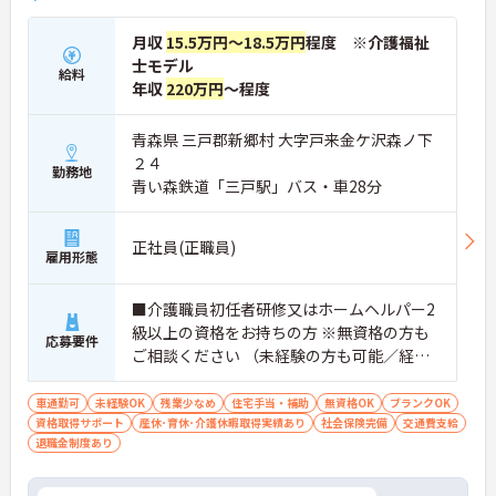
月収
15.5万円～18.5万円
程度 ※介護福祉
士モデル
給料
年収
220万円
～程度
青森県 三戸郡新郷村 大字戸来金ケ沢森ノ下
２４
勤務地
青い森鉄道「三戸駅」バス・車28分
正社員(正職員)
雇用形態
■介護職員初任者研修又はホームヘルパー2
級以上の資格をお持ちの方 ※無資格の方も
応募要件
ご相談ください （未経験の方も可能／経験
者尚可） ■普通自動車運転免許必須（AT
可）
車通勤可
未経験OK
残業少なめ
住宅手当・補助
無資格OK
ブランクOK
資格取得サポート
産休･育休･介護休暇取得実績あり
社会保険完備
交通費支給
退職金制度あり