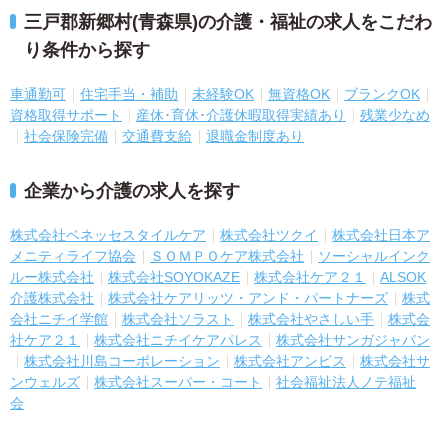
三戸郡新郷村(青森県)の介護・福祉の求人をこだわ
り条件から探す
車通勤可
住宅手当・補助
未経験OK
無資格OK
ブランクOK
資格取得サポート
産休･育休･介護休暇取得実績あり
残業少なめ
社会保険完備
交通費支給
退職金制度あり
企業から介護の求人を探す
株式会社ベネッセスタイルケア
株式会社ツクイ
株式会社日本ア
メニティライフ協会
ＳＯＭＰＯケア株式会社
ソーシャルインク
ルー株式会社
株式会社SOYOKAZE
株式会社ケア２１
ALSOK
介護株式会社
株式会社ケアリッツ・アンド・パートナーズ
株式
会社ニチイ学館
株式会社ソラスト
株式会社やさしい手
株式会
社ケア２１
株式会社ニチイケアパレス
株式会社サンガジャパン
株式会社川島コーポレーション
株式会社アンビス
株式会社サ
ンウェルズ
株式会社スーパー・コート
社会福祉法人ノテ福祉
会