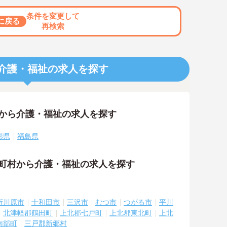
条件を変更して
に戻る
再検索
介護・福祉の求人を探す
アから介護・福祉の求人を探す
形県
福島県
区町村から介護・福祉の求人を探す
所川原市
十和田市
三沢市
むつ市
つがる市
平川
北津軽郡鶴田町
上北郡七戸町
上北郡東北町
上北
南部町
三戸郡新郷村