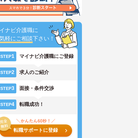
イナビ介護職に
気軽にご相談
下さい！
1
マイナビ介護職にご登録
STEP
2
求人のご紹介
STEP
3
面接・条件交渉
STEP
4
転職成功！
STEP
転職サポートに登録