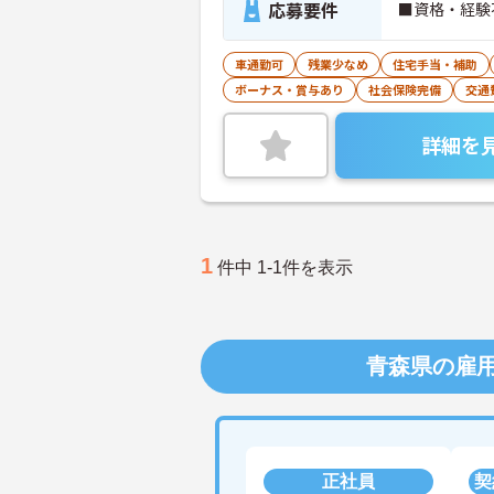
応募要件
■資格・経験
車通勤可
残業少なめ
住宅手当・補助
ボーナス・賞与あり
社会保険完備
交通
詳細を
1
件中 1-1件を表示
青森県の雇
正社員
契