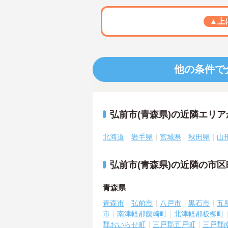
▲上
他の条件で
弘前市(青森県)の近隣エリ
北海道
岩手県
宮城県
秋田県
山
弘前市(青森県)の近隣の市
青森県
青森市
弘前市
八戸市
黒石市
五
市
南津軽郡藤崎町
北津軽郡板柳町
郡おいらせ町
三戸郡五戸町
三戸郡