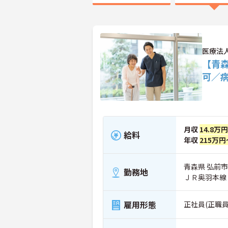
医療法
【青
可／
月収
14.8万
給料
年収
215万円
青森県 弘前市
勤務地
ＪＲ奥羽本線
雇用形態
正社員(正職員