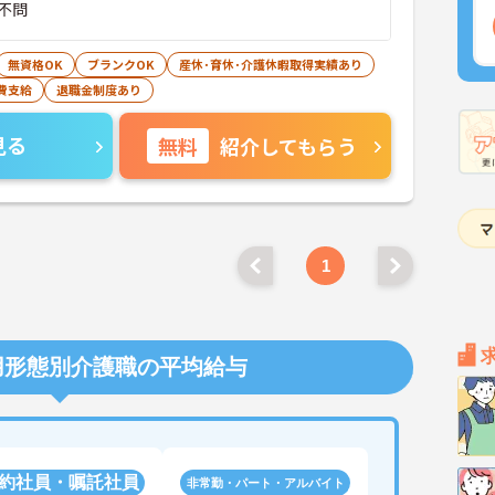
不問
無資格OK
ブランクOK
産休･育休･介護休暇取得実績あり
費支給
退職金制度あり
見る
無料
紹介してもらう
1
用形態別介護職の平均給与
約社員・嘱託社員
非常勤・パート・アルバイト