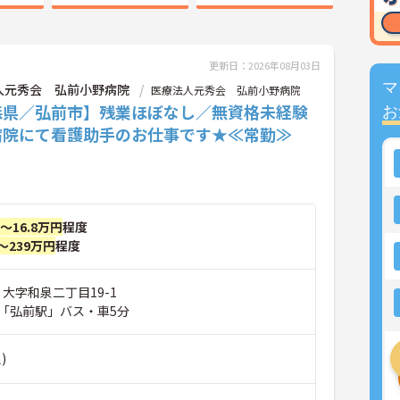
更新日：2026年08月03日
マ
人元秀会 弘前小野病院
医療法人元秀会 弘前小野病院
森県／弘前市】残業ほぼなし／無資格未経験
お
病院にて看護助手のお仕事です★≪常勤≫
円～16.8万円
程度
～239万円
程度
 大字和泉二丁目19-1
「弘前駅」バス・車5分
)