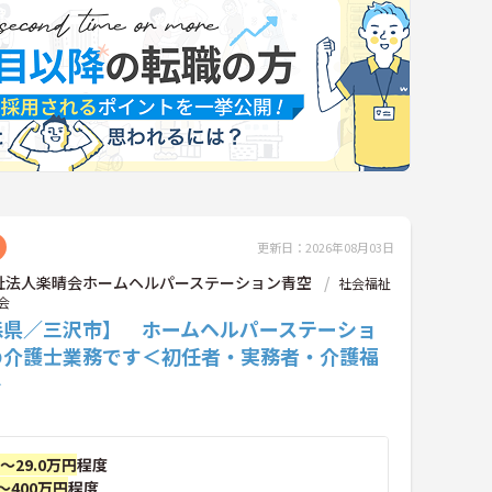
更新日：2026年08月03日
祉法人楽晴会ホームヘルパーステーション青空
社会福祉
会
森県／三沢市】 ホームヘルパーステーショ
の介護士業務です＜初任者・実務者・介護福
＞
円～29.0万円
程度
～400万円
程度