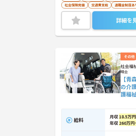
社会保険完備
交通費支給
退職金制度あ
詳細を
その他
社会福
晴会
【青
の介
護福
月収
18.5万
給料
年収
260万円