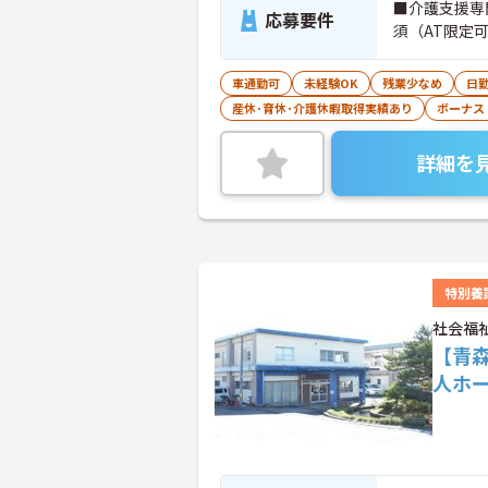
■介護支援専
応募要件
須（AT限定
車通勤可
未経験OK
残業少なめ
日
産休･育休･介護休暇取得実績あり
ボーナス
詳細を
特別養
社会福
【青
人ホ