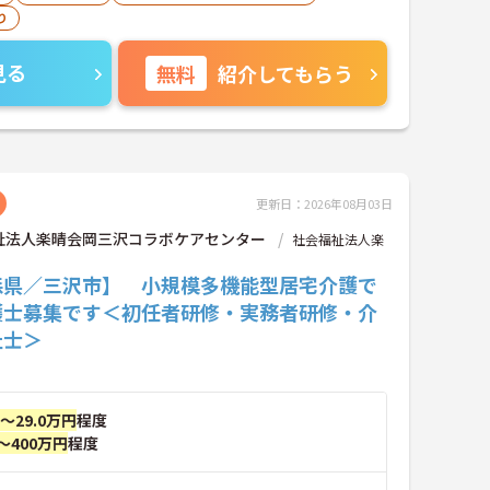
り
見る
無料
紹介してもらう
更新日：2026年08月03日
祉法人楽晴会岡三沢コラボケアセンター
社会福祉法人楽
森県／三沢市】 小規模多機能型居宅介護で
護士募集です＜初任者研修・実務者研修・介
祉士＞
円～29.0万円
程度
～400万円
程度