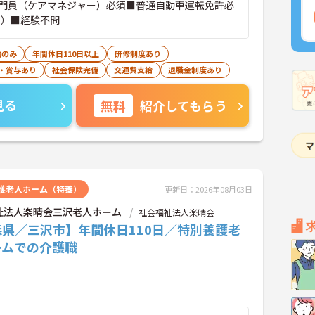
門員（ケアマネジャー）必須■普通自動車運転免許必
可）■経験不問
勤のみ
年間休日110日以上
研修制度あり
・賞与あり
社会保険完備
交通費支給
退職金制度あり
見る
無料
紹介してもらう
護老人ホーム（特養）
更新日：2026年08月03日
祉法人楽晴会三沢老人ホーム
社会福祉法人楽晴会
森県／三沢市】年間休日110日／特別養護老
ームでの介護職