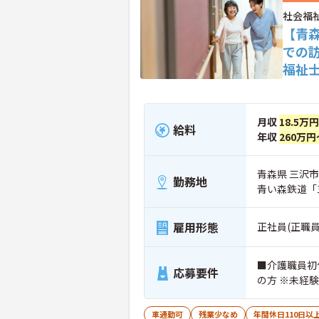
社会福
【青
での
福祉
月収
18.5万
給料
年収
260万円
青森県 三沢市
勤務地
青い森鉄道「
雇用形態
正社員(正職員
■介護職員初
応募要件
の方 ※未経
車通勤可
残業少なめ
年間休日110日以