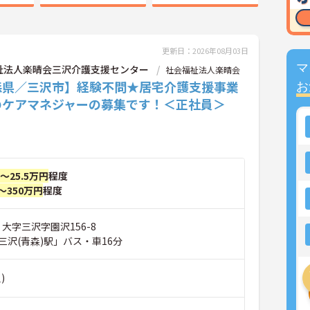
更新日：2026年08月03日
マ
祉法人楽晴会三沢介護支援センター
社会福祉法人楽晴会
森県／三沢市】経験不問★居宅介護支援事業
お
のケアマネジャーの募集です！＜正社員＞
円～25.5万円
程度
～350万円
程度
 大字三沢字園沢156-8
三沢(青森)駅」バス・車16分
)