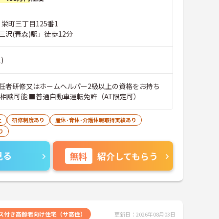
 栄町三丁目125番1
沢(青森)駅」徒歩12分
)
任者研修又はホームヘルパー2級以上の資格をお持ち
験相談可能 ■普通自動車運転免許（AT限定可）
上
研修制度あり
産休･育休･介護休暇取得実績あり
り
見る
無料
紹介してもらう
ス付き高齢者向け住宅（サ高住）
更新日：2026年08月03日