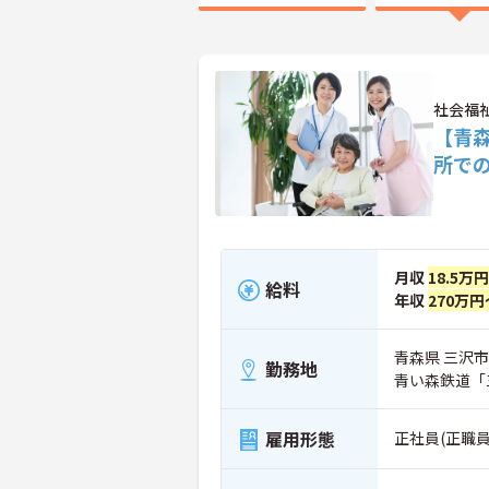
社会福
【青
所で
月収
18.5万
給料
年収
270万円
青森県 三沢市
勤務地
青い森鉄道「
雇用形態
正社員(正職員