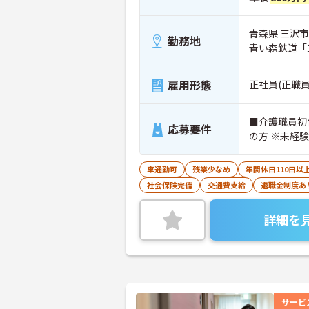
青森県 三沢市
勤務地
青い森鉄道「三
雇用形態
正社員(正職員
■介護職員初
応募要件
の方 ※未経
車通勤可
残業少なめ
年間休日110日以
社会保険完備
交通費支給
退職金制度あ
詳細を
サービ