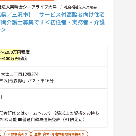
祉法人楽晴会シニアライフ大津
社会福祉法人楽晴会
森県／三沢市】 サービス付高齢者向け住宅
訪問介護士募集です＜初任者・実務者・介護
士＞
円～29.0万円
程度
～400万円
程度
 大津二丁目12番374
三沢(青森)駅」バス・車16分
)
任者研修又はホームヘルパー2級以上の資格をお持ち
験相談可能 ■普通自動車運転免許（AT限定可）
上
研修制度あり
産休･育休･介護休暇取得実績あり