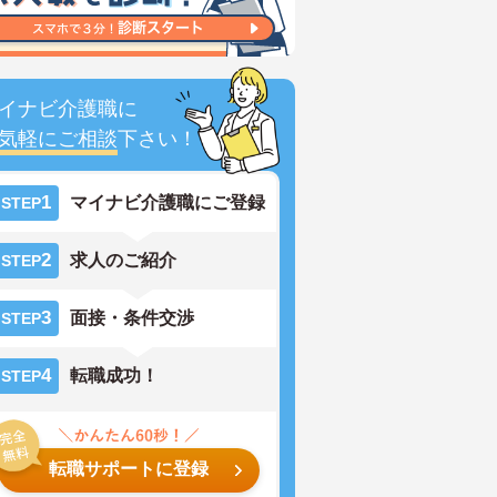
イナビ介護職に
気軽にご相談
下さい！
1
マイナビ介護職にご登録
STEP
2
求人のご紹介
STEP
3
面接・条件交渉
STEP
4
転職成功！
STEP
転職サポートに登録