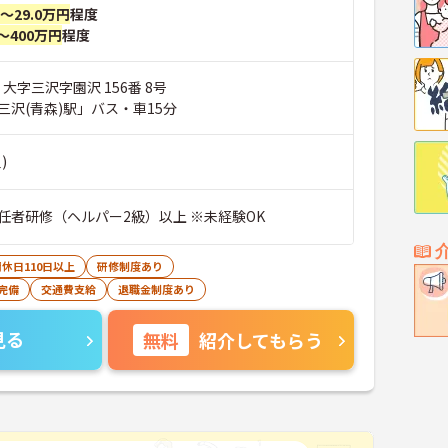
円～29.0万円
程度
～400万円
程度
 大字三沢字園沢 156番 8号
三沢(青森)駅」バス・車15分
)
任者研修（ヘルパー2級）以上 ※未経験OK
休日110日以上
研修制度あり
完備
交通費支給
退職金制度あり
見る
無料
紹介してもらう