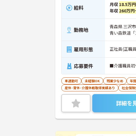
月収
18.5万
給料
年収
260万円
青森県 三沢市
勤務地
青い森鉄道「
雇用形態
正社員(正職員
応募要件
■介護職員初
車通勤可
未経験OK
残業少なめ
年間
産休･育休･介護休暇取得実績あり
社会保険
詳細を