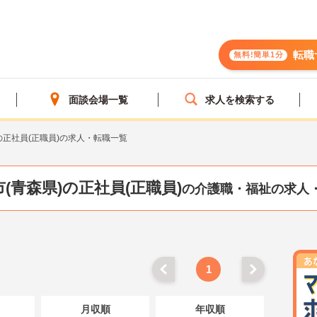
転職
無料!簡単1分
面談会場一覧
求人を検索する
の正社員(正職員)の求人・転職一覧
(青森県)の正社員(正職員)
の介護職・福祉の求人
1
月収順
年収順