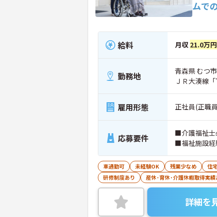
ムで
給料
月収
21.0万
青森県 むつ市
勤務地
ＪＲ大湊線「
雇用形態
正社員(正職員
■介護福祉士
応募要件
■福祉施設経
車通勤可
未経験OK
残業少なめ
住
研修制度あり
産休･育休･介護休暇取得実績
詳細を