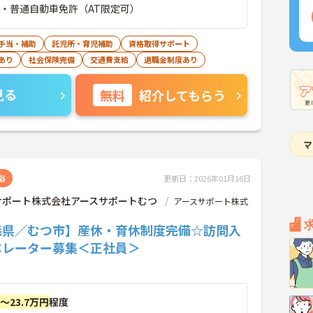
 ・普通自動車免許（AT限定可）
手当・補助
託児所・育児補助
資格取得サポート
あり
社会保険完備
交通費支給
退職金制度あり
見る
無料
紹介してもらう
浴
更新日：2026年01月16日
サポート株式会社アースサポートむつ
アースサポート株式
森県／むつ市】産休・育休制度完備☆訪問入
ペレーター募集＜正社員＞
円～23.7万円
程度