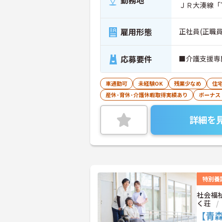
勤務地
ＪＲ大湊線「
雇用形態
正社員(正職員
応募要件
■介護支援専
車通勤可
未経験OK
残業少なめ
住
産休･育休･介護休暇取得実績あり
ボーナス
詳細を
特別養
社会福
く荘
【青