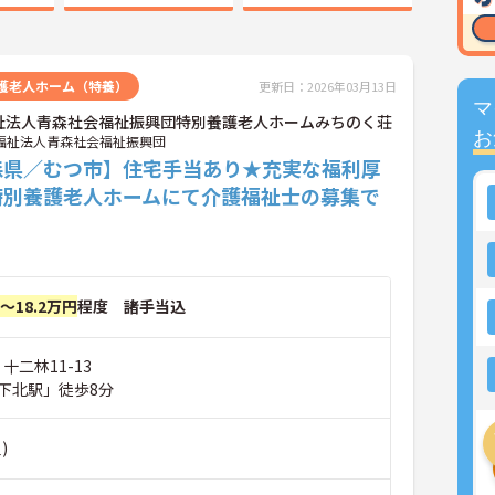
護老人ホーム（特養）
更新日：2026年03月13日
マ
祉法人青森社会福祉振興団特別養護老人ホームみちのく荘
お
福祉法人青森社会福祉振興団
森県／むつ市】住宅手当あり★充実な福利厚
特別養護老人ホームにて介護福祉士の募集で
円～18.2万円
程度 諸手当込
十二林11-13
下北駅」徒歩8分
)