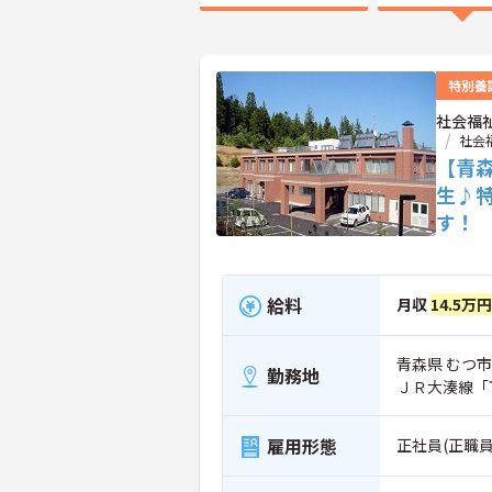
特別養
社会福
社会
【青
生♪
す！
給料
月収
14.5万
青森県 むつ市 
勤務地
ＪＲ大湊線「
雇用形態
正社員(正職員