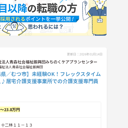
更新日：2026年01月14日
祉法人青森社会福祉振興団みちのくケアプランセンター
福祉法人青森社会福祉振興団
森県／むつ市】未経験OK！フレックスタイム
入♪居宅介護支援事業所での介護支援専門員
円～23.8万円
市 十二林１１－１３