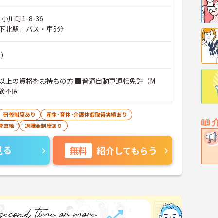
小川町1-8-36
下北駅」バス・車5分
)
以上の資格をお持ちの方 ■普通自動車運転免許（M
経験不問
研修制度あり
産休･育休･介護休暇取得実績あり
費支給
退職金制度あり
見る
無料
紹介してもらう