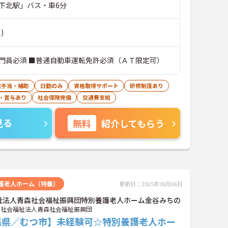
下北駅」バス・車6分
)
門員必須 ■普通自動車運転免許必須（ＡＴ限定可）
宅手当・補助
日勤のみ
資格取得サポート
研修制度あり
・賞与あり
社会保険完備
交通費支給
見る
無料
紹介してもらう
護老人ホーム（特養）
更新日：2025年06月06日
祉法人青森社会福祉振興団特別養護老人ホーム金谷みちの
社会福祉法人青森社会福祉振興団
森県／むつ市】未経験可☆特別養護老人ホー