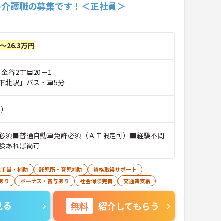
の介護職の募集です！＜正社員＞
円～26.3万円
 金谷2丁目20－1
下北駅」バス・車5分
)
必須■普通自動車免許必須（ＡＴ限定可）■経験不問
験あれば尚可
宅手当・補助
託児所・育児補助
資格取得サポート
あり
ボーナス・賞与あり
社会保険完備
交通費支給
見る
無料
紹介してもらう