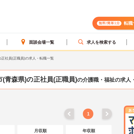
転職
無料!簡単1分
面談会場一覧
求人を検索する
の正社員(正職員)の求人・転職一覧
(青森県)の正社員(正職員)
の介護職・福祉の求人
1
月収順
年収順