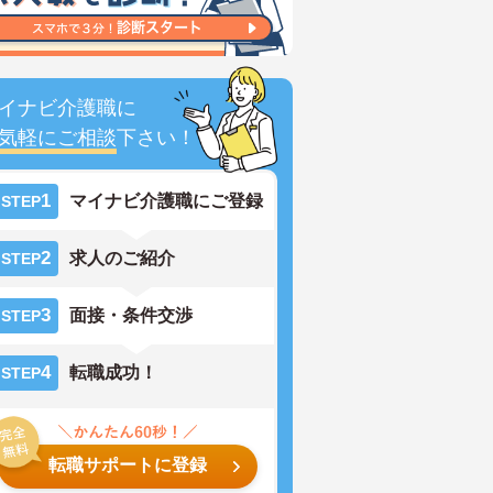
イナビ介護職に
気軽にご相談
下さい！
1
マイナビ介護職にご登録
STEP
2
求人のご紹介
STEP
3
面接・条件交渉
STEP
4
転職成功！
STEP
転職サポートに登録