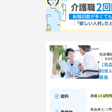
社会福
社会
【青
制導
募集
給料
月収
17.8万
青森県 むつ