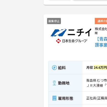
募集停止
通所介
株式会
館
【青
護事
給料
月収
24.6万円
青森県 むつ市
勤務地
ＪＲ大湊線「
雇用形態
正社員(正職員