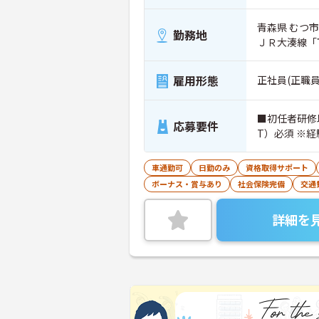
青森県 むつ市 
勤務地
ＪＲ大湊線「
雇用形態
正社員(正職員
■初任者研修
応募要件
T）必須 ※
車通勤可
日勤のみ
資格取得サポート
ボーナス・賞与あり
社会保険完備
交通
詳細を