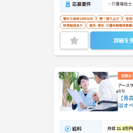
応募要件
・介護福祉士
駅から徒歩10分以内
寮・借り上げ
住宅
研修制度あり
産休･育休･介護休暇取得実績
詳細を
訪問入
アース
会社
【青
浴オ
給料
月収
21.8万