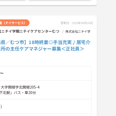
護（デイサービス）
更新日：2026年06月24日
社ニチイ学館ニチイケアセンターむつ
株式会社ニチイ学
森県／むつ市】18時終業◎手当充実♪居宅介
業所の主任ケアマネジャー募集＜正社員＞
～
 大字関根字北関根205-4
下北駅」バス・車20分
)