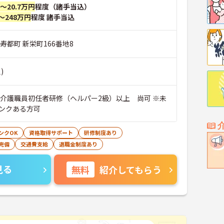
円～20.7万円
程度（諸手当込）
～248万円
程度 諸手当込
寿都町 新栄町166番地8
)
※介護職員初任者研修（ヘルパー2級）以上 尚可 ※未
ンクある方可
ンクOK
資格取得サポート
研修制度あり
完備
交通費支給
退職金制度あり
見る
無料
紹介してもらう