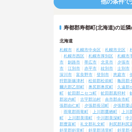
他の条件で
寿都郡寿都町(北海道)の近
北海道
札幌市
札幌市中央区
札幌市北区
札幌市西区
札幌市厚別区
札幌市
市
釧路市
帯広市
北見市
夕張市
市
江別市
赤平市
紋別市
士別市
深川市
富良野市
登別市
恵庭市
狩郡新篠津村
松前郡松前町
亀田郡
爾志郡乙部町
奥尻郡奥尻町
久遠郡
町
虻田郡ニセコ町
虻田郡真狩村
郡岩内町
古宇郡泊村
余市郡余市町
張郡由仁町
夕張郡長沼町
夕張郡栗
雨竜郡雨竜町
上川郡鷹栖町
上川
町
上川郡美瑛町
中川郡美深町
中
郡豊富町
礼文郡礼文町
利尻郡利尻
斜里郡斜里町
斜里郡清里町
斜里郡