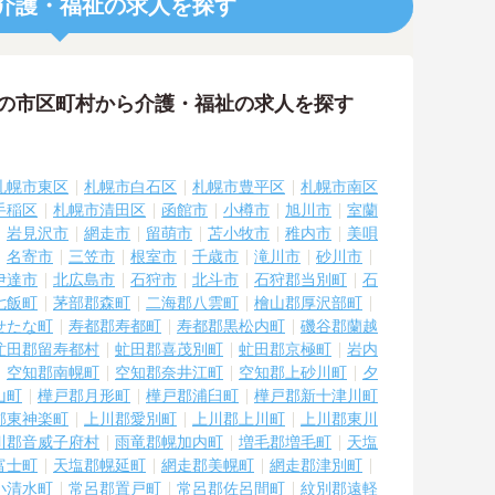
介護・福祉の求人を探す
隣の市区町村から介護・福祉の求人を探す
札幌市東区
札幌市白石区
札幌市豊平区
札幌市南区
手稲区
札幌市清田区
函館市
小樽市
旭川市
室蘭
岩見沢市
網走市
留萌市
苫小牧市
稚内市
美唄
名寄市
三笠市
根室市
千歳市
滝川市
砂川市
伊達市
北広島市
石狩市
北斗市
石狩郡当別町
石
七飯町
茅部郡森町
二海郡八雲町
檜山郡厚沢部町
せたな町
寿都郡寿都町
寿都郡黒松内町
磯谷郡蘭越
虻田郡留寿都村
虻田郡喜茂別町
虻田郡京極町
岩内
空知郡南幌町
空知郡奈井江町
空知郡上砂川町
夕
山町
樺戸郡月形町
樺戸郡浦臼町
樺戸郡新十津川町
郡東神楽町
上川郡愛別町
上川郡上川町
上川郡東川
川郡音威子府村
雨竜郡幌加内町
増毛郡増毛町
天塩
富士町
天塩郡幌延町
網走郡美幌町
網走郡津別町
小清水町
常呂郡置戸町
常呂郡佐呂間町
紋別郡遠軽