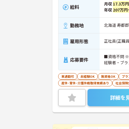
月収
17.3万
給料
年収
207万円
勤務地
北海道 寿都郡
雇用形態
正社員(正職員
■資格不問 
応募要件
経験者・ブラ
車通勤可
未経験OK
無資格OK
ブラ
産休･育休･介護休暇取得実績あり
社会保険
詳細を