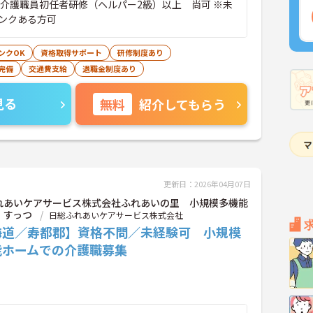
※介護職員初任者研修（ヘルパー2級）以上 尚可 ※未
ンクある方可
ンクOK
資格取得サポート
研修制度あり
完備
交通費支給
退職金制度あり
見る
無料
紹介してもらう
更新日：2026年04月07日
れあいケアサービス株式会社ふれあいの里 小規模多機能
 すっつ
日総ふれあいケアサービス株式会社
海道／寿都郡】資格不問／未経験可 小規模
能ホームでの介護職募集