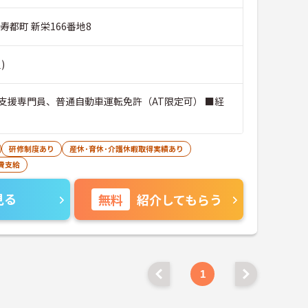
寿都町 新栄166番地8
)
支援専門員、普通自動車運転免許（AT限定可） ■経
研修制度あり
産休･育休･介護休暇取得実績あり
費支給
見る
無料
紹介してもらう
1