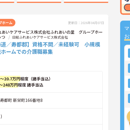
プホーム
更新日：2026年04月07日
マ
れあいケアサービス株式会社ふれあいの里 グループホー
お
っつ
日総ふれあいケアサービス株式会社
海道／寿都郡】資格不問／未経験可 小規模
能ホームでの介護職募集
円～20.7万円
程度（諸手当込）
～248万円
程度 諸手当込
寿都町 新栄町166番地8
)