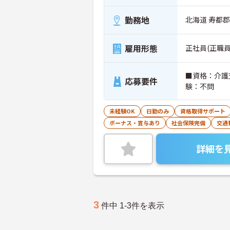
勤務地
北海道 寿都郡
雇用形態
正社員(正職員
■資格：介護
応募要件
験：不問
未経験OK
日勤のみ
資格取得サポート
ボーナス・賞与あり
社会保険完備
交通
詳細を
3
件中 1-3件を表示