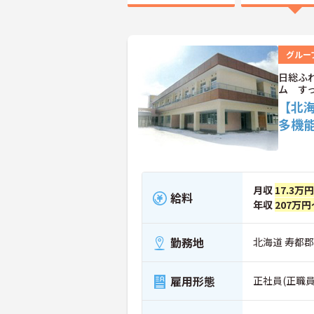
グルー
日総ふ
ム す
【北
多機
月収
17.3万
給料
年収
207万円
勤務地
北海道 寿都郡
雇用形態
正社員(正職員