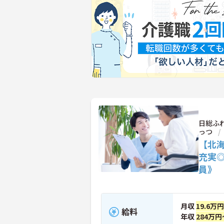
日総ふ
っつ
【北
充実
員》
月収
19.6万
給料
年収
284万円