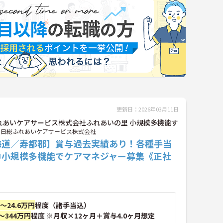
更新日：2026年03月11日
れあいケアサービス株式会社ふれあいの里 小規模多機能す
日総ふれあいケアサービス株式会社
海道／寿都郡】賞与過去実績あり！各種手当
◎小規模多機能でケアマネジャー募集《正社
円～24.6万円
程度（諸手当込）
～344万円
程度 ※月収×12ヶ月＋賞与4.0ヶ月想定