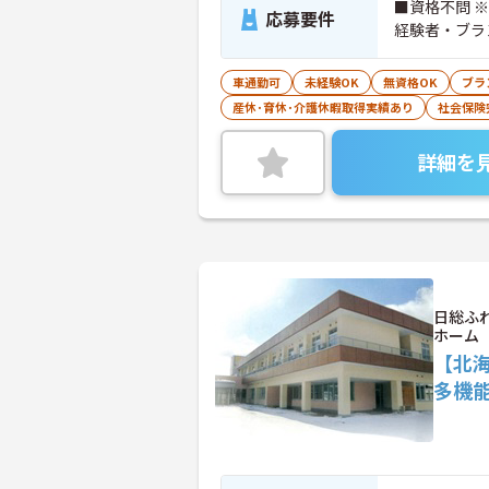
■資格不問 
応募要件
経験者・ブラ
車通勤可
未経験OK
無資格OK
ブラ
産休･育休･介護休暇取得実績あり
社会保険
詳細を
日総ふ
ホーム
【北
多機