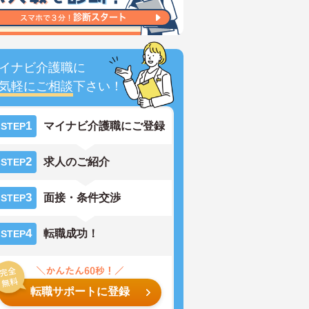
イナビ介護職に
気軽にご相談
下さい！
1
マイナビ介護職にご登録
STEP
2
求人のご紹介
STEP
3
面接・条件交渉
STEP
4
転職成功！
STEP
転職サポートに登録