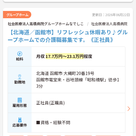
グループホーム
更新日：2026年06月22日
社会医療法人高橋病院グループホームなでしこ
社会医療法人高橋病院
【北海道／函館市】リフレッシュ休暇あり♪グル
ープホームでの介護職募集です。《正社員》
月収
17.7万円～23.1万円
程度
給料
北海道 函館市 大縄町20番19号
函館市電宝来・谷地頭線「昭和橋駅」徒歩1
勤務地
3分
正社員(正職員)
雇用形態
■資格・経験不問
応募要件