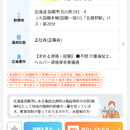
北海道 函館市 石川町191‐4
ＪＲ函館本線(函館－旭川)「五稜郭駅」バ
勤務地
ス・車20分
正社員(正職員)
雇用形態
【求める資格・経験】 ■不問 介護福祉士、
応募要件
ヘルパー資格保有者優遇
車通勤可
未経験OK
残業少なめ
住宅手当・補助
無資格OK
年間休日110日以上
ブランクOK
産休･育休･介護休暇取得実績あり
ボーナス・賞与あり
社会保険完備
交通費支給
退職金制度あり
北海道函館市にある亀田北病院は亀田病院の分院(精
神科)として地域の精神科医療の一翼を担っていま
す。教育体制が整っておりますので、未経験の方、
ブランクがある方でも安心して働くことができま
す。認知症看護に関心のある方も歓迎ですので、ご
興味のある方はお気軽にご相談くださいね。
詳細を見る
無料
紹介してもらう