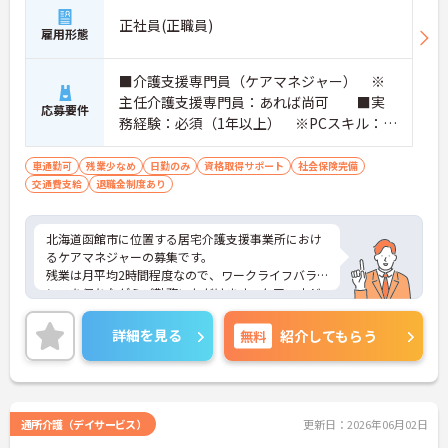
正社員(正職員)
雇用形態
■介護支援専門員（ケアマネジャー） ※
主任介護支援専門員：あれば尚可 ■実
応募要件
務経験：必須（1年以上） ※PCスキル：E
xcel・Word・介護ソフトの入力ができる程
度 ■普通自動車運転免許
車通勤可
残業少なめ
日勤のみ
資格取得サポート
社会保険完備
交通費支給
退職金制度あり
北海道函館市に位置する居宅介護支援事業所におけ
るケアマネジャーの募集です。
残業は月平均2時間程度なので、ワークライフバラ
ンスを保ちながらご勤務いただけます。ケアマネジ
ャーとしてのこれまでの業務経験を活かしながらご
勤務いただける職場環境です。
詳細を見る
無料
紹介してもらう
ご興味のある方には、面接対策ポイントなど、さら
に詳細をお話しいたしますのでお気軽にご相談くだ
さい！
通所介護（デイサービス）
更新日：2026年06月02日