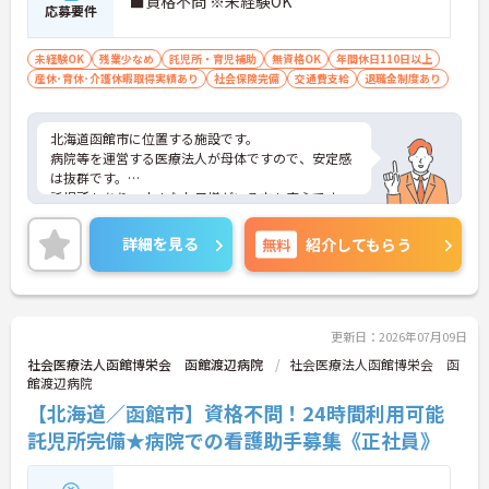
■資格不問 ※未経験OK
応募要件
未経験OK
残業少なめ
託児所・育児補助
無資格OK
年間休日110日以上
産休･育休･介護休暇取得実績あり
社会保険完備
交通費支給
退職金制度あり
北海道函館市に位置する施設です。
病院等を運営する医療法人が母体ですので、安定感
は抜群です。
託児所もあり、小さなお子様がいる方も安心です。
少人数グループホームですので、お一人お一人にき
め細やかなサポートができるのも特徴です。
詳細を見る
無料
紹介してもらう
ご興味ある方には、面接対策ポイントなど、さらに
詳細をお話しいたしますのでお気軽にご相談くださ
い！
更新日：2026年07月09日
社会医療法人函館博栄会 函館渡辺病院
社会医療法人函館博栄会 函
館渡辺病院
【北海道／函館市】資格不問！24時間利用可能
託児所完備★病院での看護助手募集《正社員》