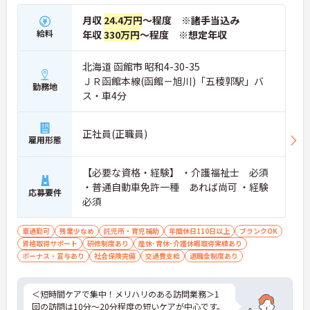
月収
24.4万円
～程度 ※諸手当込み
給料
年収
330万円
～程度 ※想定年収
北海道 函館市 昭和4-30-35
ＪＲ函館本線(函館－旭川)「五稜郭駅」バ
勤務地
ス・車4分
正社員(正職員)
雇用形態
【必要な資格・経験】 ・介護福祉士 必須
・普通自動車免許一種 あれば尚可 ・経験
応募要件
必須
車通勤可
残業少なめ
託児所・育児補助
年間休日110日以上
ブランクOK
資格取得サポート
研修制度あり
産休･育休･介護休暇取得実績あり
ボーナス・賞与あり
社会保険完備
交通費支給
退職金制度あり
＜短時間ケアで集中！メリハリのある訪問業務＞1
回の訪問は10分～20分程度の短いケアが中心です。