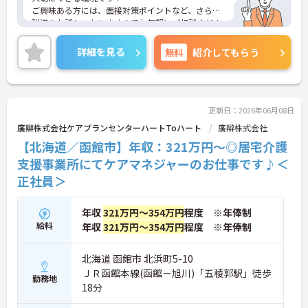
ご興味ある方には、面接対策ポイントなど、さらに
詳細をお話しいたしますのでお気軽にご相談くださ
い！
詳細を見る
無料
紹介してもらう
更新日：2026年06月08日
廣辯株式会社ケアプランセンターハートToハート
廣辯株式会社
【北海道／函館市】年収：321万円～◎居宅介護
支援事業所にてケアマネジャーのお仕事です♪＜
正社員＞
年収
321万円～354万円
程度 ※年俸制
給料
年収
321万円～354万円
程度 ※年俸制
北海道 函館市 北浜町5-10
ＪＲ函館本線(函館－旭川)「五稜郭駅」徒歩
勤務地
18分