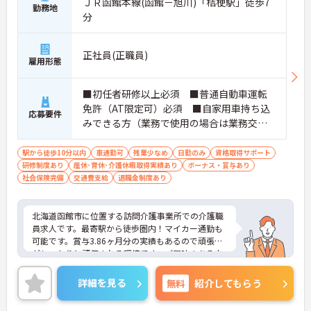
ＪＲ函館本線(函館－旭川)「桔梗駅」徒歩7
勤務地
分
正社員(正職員)
雇用形態
■初任者研修以上必須 ■普通自動車運転
免許（AT限定可）必須 ■自家用車持ち込
応募要件
みできる方（業務で使用の場合は業務交通
費別途支給） ■経験不問 ■介護業務経
験あれば尚可
駅から徒歩10分以内
車通勤可
残業少なめ
日勤のみ
資格取得サポート
研修制度あり
産休･育休･介護休暇取得実績あり
ボーナス・賞与あり
社会保険完備
交通費支給
退職金制度あり
北海道函館市に位置する訪問介護事業所での介護職
員求人です。最寄駅から徒歩圏内！マイカー通勤も
可能です。賞与3.86ヶ月分の実績もあるので頑張り
がしっかりと評価される環境です。ご興味のある方
には、面接対策ポイント等、さらに詳細をお話しし
ますのでお気軽にご相談ください！
詳細を見る
無料
紹介してもらう