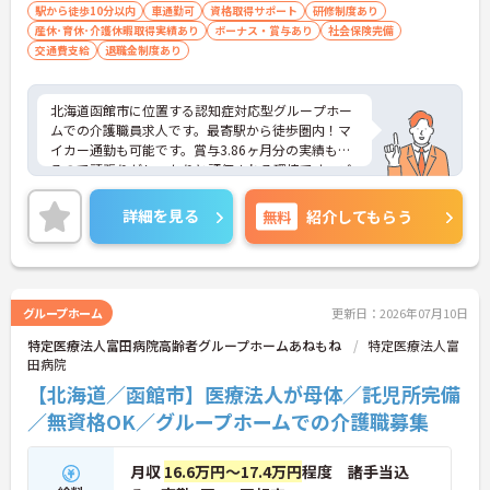
駅から徒歩10分以内
車通勤可
資格取得サポート
研修制度あり
産休･育休･介護休暇取得実績あり
ボーナス・賞与あり
社会保険完備
交通費支給
退職金制度あり
北海道函館市に位置する認知症対応型グループホー
ムでの介護職員求人です。最寄駅から徒歩圏内！マ
イカー通勤も可能です。賞与3.86ヶ月分の実績もあ
るので頑張りがしっかりと評価される環境です。ご
興味のある方には、面接対策ポイント等、さらに詳
細をお話ししますのでお気軽にご相談ください！
詳細を見る
無料
紹介してもらう
グループホーム
更新日：2026年07月10日
特定医療法人富田病院高齢者グループホームあねもね
特定医療法人富
田病院
【北海道／函館市】医療法人が母体／託児所完備
／無資格OK／グループホームでの介護職募集
月収
16.6万円～17.4万円
程度 諸手当込