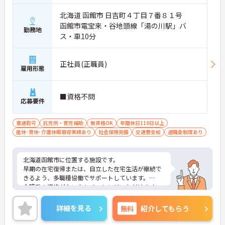
北海道 函館市 日吉町４丁目７番８１号
函館市電宝来・谷地頭線「湯の川駅」バ
勤務地
ス・車10分
正社員(正職員)
雇用形態
■資格不問
応募要件
車通勤可
託児所・育児補助
無資格OK
年間休日110日以上
産休･育休･介護休暇取得実績あり
社会保険完備
交通費支給
退職金制度あり
北海道函館市に位置する施設です。
早期の在宅復帰または、自立した在宅生活が継続で
きるよう、多職種協働でサポートしています。
介護系の資格がない方もチャレンジいただけます。
ご興味ある方には、面接対策ポイントなど、さらに
詳細をお話しいたしますのでお気軽にご相談くださ
詳細を見る
無料
紹介してもらう
い！