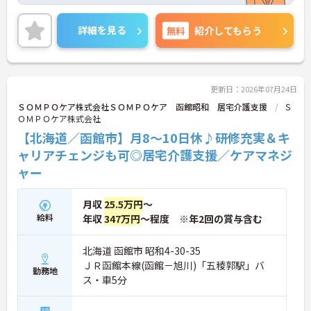
り、頑張りが評価される環境です！
リフレッシュ休暇が年間17日とプライベートとの両
立も可能です。
詳細を見る
無料
紹介してもらう
ご興味のある方には、面接対策ポイントなどさらに
詳細をお話いたしますので、お気軽にご相談くださ
い。
更新日：2026年07月24日
ＳＯＭＰＯケア株式会社ＳＯＭＰＯケア 函館昭和 居宅介護支援
Ｓ
ＯＭＰＯケア株式会社
【北海道／函館市】月8～10日休♪研修充実＆キ
ャリアチェンジも可◎居宅介護支援／ケアマネジ
ャー
月収
25.5万円
～
給料
年収
347万円
～程度 ※年2回の賞与含む
北海道 函館市 昭和4-30-35
ＪＲ函館本線(函館－旭川)「五稜郭駅」バ
勤務地
ス・車5分