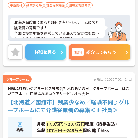
車通勤可
残業少なめ
社会保険完備
退職金制度あり
北海道函館市にある介護付き有料老人ホームにて介
護職員の募集です！
全国に複数施設を運営している法人で安定性もあ
り、育休や介護休業などの福利厚生も充実していま
す◎
残業は月5時間程度と少なめなので、ゆとりを持っ
詳細を見る
無料
紹介してもらう
て働きたい方におすすめです♪
ご興味のある方には、面接対策ポイントなど、さら
に詳細をお話しいたしますのでお気軽にご相談くだ
さい！
グループホーム
更新日：2026年06月24日
日総ふれあいケアサービス株式会社ふれあいの里 グループホーム はこ
だて乃木
日総ふれあいケアサービス株式会社
【北海道／函館市】残業少なめ／経験不問♪グル
ープホームにて介護従業者の募集＜正社員＞
月収
17.3万円～20.7万円
程度（諸手当込）
給料
年収
207万円～248万円
程度 諸手当込