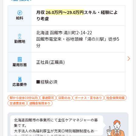
月収
26.0万円～29.0万円
スキル・経験によ
給料
り考慮
北海道 函館市 湯川町2-14-22
函館市電宝来・谷地頭線「湯の川駅」徒歩5
勤務地
分
正社員(正職員)
雇用形態
■経験必須
応募要件
駅から徒歩10分以内
車通勤可
日勤のみ
ボーナス・賞与あり
社会保険完備
交通費支給
退職金制度あり
北海道函館市の事業所にて主任ケアマネジャーの募
集です。
大手法人の為福利厚生が充実◎特別報酬制度もあ