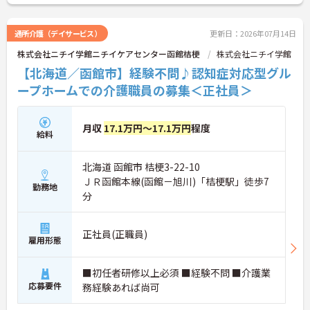
通所介護（デイサービス）
更新日：2026年07月14日
株式会社ニチイ学館ニチイケアセンター函館桔梗
株式会社ニチイ学館
【北海道／函館市】経験不問♪認知症対応型グル
ープホームでの介護職員の募集＜正社員＞
月収
17.1万円～17.1万円
程度
給料
北海道 函館市 桔梗3-22-10
ＪＲ函館本線(函館－旭川)「桔梗駅」徒歩7
勤務地
分
正社員(正職員)
雇用形態
■初任者研修以上必須 ■経験不問 ■介護業
応募要件
務経験あれば尚可