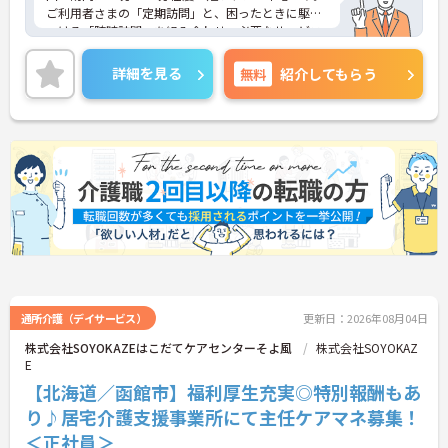
ご利用者さまの「定期訪問」と、困ったときに駆け
つける「随時訪問」を組み合わせ、必要なサービス
を必要な分だけお届けします。長時間拘束されるケ
アではないため、テキパキとメリハリをつけて働き
詳細を見る
無料
紹介してもらう
たい方にぴったりのお仕事です。
＜しっかり休んでリフレッシュできる環境＞年間公
休は110日あり、月8～10日のお休みが確保されてい
ます。さらに、法定有給休暇に加えて会社独自の休
暇が＋3日付与されるのも嬉しいポイント（入社時
期による）。仕事だけでなく、プライベートの時間
もしっかり大切にできるため、無理なく長く続けら
れる環境です。
通所介護（デイサービス）
更新日：2026年08月04日
株式会社SOYOKAZEはこだてケアセンターそよ風
株式会社SOYOKAZ
E
【北海道／函館市】福利厚生充実◎特別報酬もあ
り♪居宅介護支援事業所にて主任ケアマネ募集！
＜正社員＞