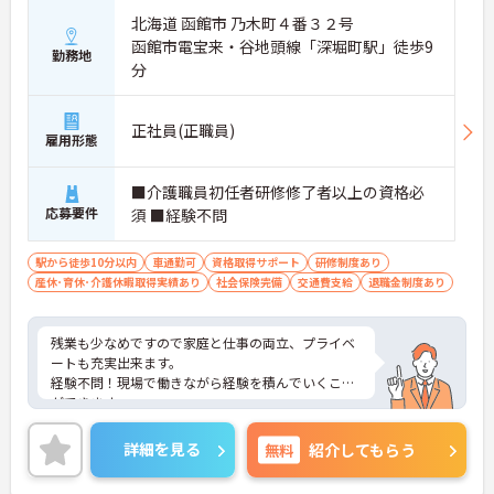
北海道 函館市 乃木町４番３２号
函館市電宝来・谷地頭線「深堀町駅」徒歩9
勤務地
分
正社員(正職員)
雇用形態
■介護職員初任者研修修了者以上の資格必
応募要件
須 ■経験不問
駅から徒歩10分以内
車通勤可
資格取得サポート
研修制度あり
産休･育休･介護休暇取得実績あり
社会保険完備
交通費支給
退職金制度あり
残業も少なめですので家庭と仕事の両立、プライベ
ートも充実出来ます。
経験不問！現場で働きながら経験を積んでいくこと
ができます。
ご興味がある方には、面接対策ポイントなど、さら
に詳細をお話しいたしますのでお気軽にご相談くだ
詳細を見る
無料
紹介してもらう
さい。