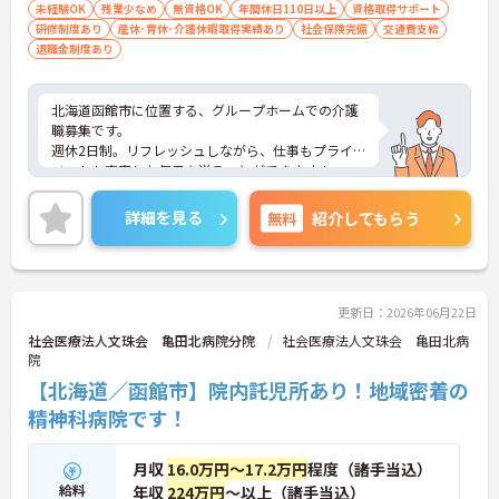
未経験OK
残業少なめ
無資格OK
年間休日110日以上
資格取得サポート
研修制度あり
産休･育休･介護休暇取得実績あり
社会保険完備
交通費支給
退職金制度あり
北海道函館市に位置する、グループホームでの介護
職募集です。
週休2日制。リフレッシュしながら、仕事もプライ
ベートも充実した毎日を送ることができます！
社会保険をはじめ、退職金や季節のお休みを整え、
働きやすい職場環境づくりに力を入れています。
詳細を見る
無料
紹介してもらう
ご興味ある方には、面接対策ポイントなど、さらに
詳細をお話しいたしますのでお気軽にご相談くださ
い。
更新日：2026年06月22日
社会医療法人文珠会 亀田北病院分院
社会医療法人文珠会 亀田北病
院
【北海道／函館市】院内託児所あり！地域密着の
精神科病院です！
月収
16.0万円～17.2万円
程度（諸手当込）
給料
年収
224万円
～以上（諸手当込）