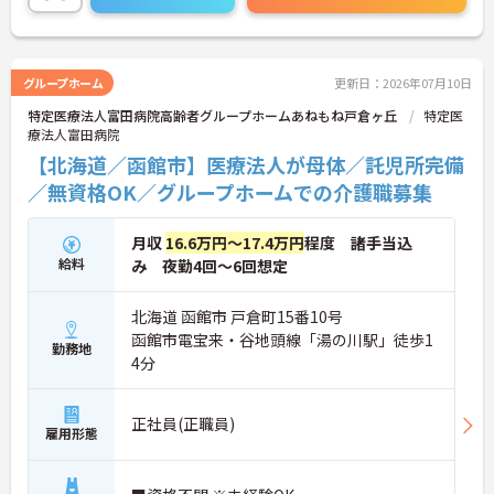
詳細をお話しいたしますのでお気軽にご相談くださ
い！
グループホーム
更新日：2026年07月10日
特定医療法人富田病院高齢者グループホームあねもね戸倉ヶ丘
特定医
療法人富田病院
【北海道／函館市】医療法人が母体／託児所完備
／無資格OK／グループホームでの介護職募集
月収
16.6万円～17.4万円
程度 諸手当込
給料
み 夜勤4回～6回想定
北海道 函館市 戸倉町15番10号
函館市電宝来・谷地頭線「湯の川駅」徒歩1
勤務地
4分
正社員(正職員)
雇用形態