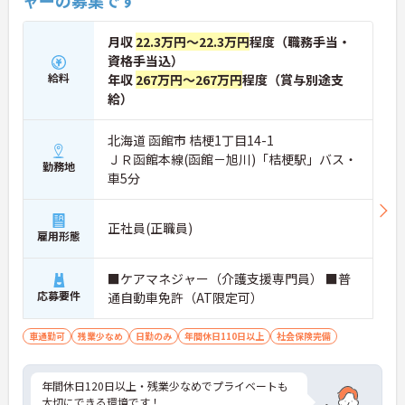
月収
22.3万円～22.3万円
程度（職務手当・
資格手当込）
給料
年収
267万円～267万円
程度（賞与別途支
給）
北海道 函館市 桔梗1丁目14-1
ＪＲ函館本線(函館－旭川)「桔梗駅」バス・
勤務地
車5分
正社員(正職員)
雇用形態
■ケアマネジャー（介護支援専門員） ■普
応募要件
通自動車免許（AT限定可）
車通勤可
残業少なめ
日勤のみ
年間休日110日以上
社会保険完備
年間休日120日以上・残業少なめでプライベートも
大切にできる環境です！