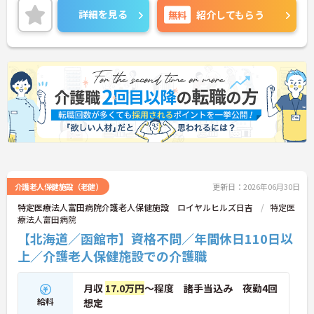
い！
詳細を見る
無料
紹介してもらう
介護老人保健施設（老健）
更新日：2026年06月30日
特定医療法人富田病院介護老人保健施設 ロイヤルヒルズ日吉
特定医
療法人富田病院
【北海道／函館市】資格不問／年間休日110日以
上／介護老人保健施設での介護職
月収
17.0万円
～程度 諸手当込み 夜勤4回
給料
想定