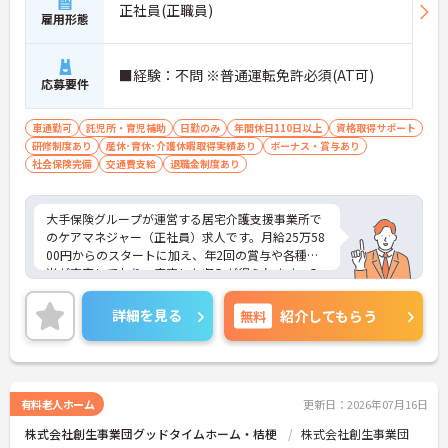
正社員(正職員)
雇用形態
■経験：不問 ※普通運転免許必須(AT可)
応募要件
車通勤可
託児所・育児補助
日勤のみ
年間休日110日以上
資格取得サポート
研修制度あり
産休･育休･介護休暇取得実績あり
ボーナス・賞与あり
社会保険完備
交通費支給
退職金制度あり
大手保険グループが運営する居宅介護支援事業所で
のケアマネジャー（正社員）求人です。月給25万58
00円からのスタートに加え、年2回の賞与や各種手
当が充実しており、安定した収入が得られます。入
社時の9日間にわたる丁寧な研修や定期的なフォロ
ーアップがあり、ブランクがある方や経験が浅い方
詳細を見る
無料
紹介してもらう
も安心してスタートできる環境です。また、入社時
に付与されるプラス3日の有給休暇や、最長3年の育
児休暇、お子様が9歳になるまで利用できる時短勤
務制度など、ライフステージの変化に合わせた手厚
いサポート体制が整っています。マイカー通勤が可
有料老人ホーム
更新日：2026年07月16日
能で退職金制度や特別連続有給休暇なども完備され
株式会社創生事業団グッドタイムホーム・桔梗
株式会社創生事業団
ており、手厚い福利厚生が揃う大手企業で長期的な