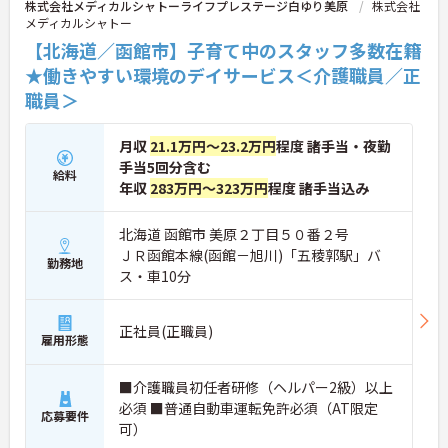
株式会社メディカルシャトーライフプレステージ白ゆり美原
株式会社
メディカルシャトー
【北海道／函館市】子育て中のスタッフ多数在籍
★働きやすい環境のデイサービス＜介護職員／正
職員＞
月収
21.1万円～23.2万円
程度 諸手当・夜勤
手当5回分含む
給料
年収
283万円～323万円
程度 諸手当込み
北海道 函館市 美原２丁目５０番２号
ＪＲ函館本線(函館－旭川)「五稜郭駅」バ
勤務地
ス・車10分
正社員(正職員)
雇用形態
■介護職員初任者研修（ヘルパー2級）以上
必須 ■普通自動車運転免許必須（AT限定
応募要件
可）