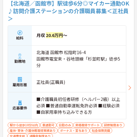
生活リズムを整えながら働ける環境です。
【北海道／函館市】駅徒歩6分◎マイカー通勤OK
・「8:30～17:30」の固定シフトで夜勤なし
♪訪問介護ステーションの介護職員募集＜正社員
・日曜固定休＋シフト休で予定が立てやすい
＞
・年間休日111日でしっかりリフレッシュ
→ 無理なく続けられる勤務体制が整っています
■ 3人1組で安心のチーム訪問♪
月収
20.6万円
～
給料
一人で抱え込まない体制が魅力です。
・訪問は常に3名体制で実施
北海道 函館市 松陰町16-4
・役割分担（運転・搬入・介助）が明確
函館市電宝来・谷地頭線「杉並町駅」徒歩5
・困ったときはすぐ相談できる環境
勤務地
分
→ 未経験の方も安心してスタートできます
■ 成長を応援！教育体制も充実◎
正社員(正職員)
雇用形態
着実にステップアップできる環境です。
・同行研修やOJTで基礎から学べる
■介護職員初任者研修（ヘルパー2級）以上
・通信講座や動画研修など学習制度あり
・スキル認定制度で成長を実感
必須 ■普通自動車運転免許必須 ■経験必須
応募要件
→ 一人ひとりのペースで成長できます
■自家用車持ち込みできる方
■ 全国展開でキャリアの幅広がる！
駅から徒歩10分以内
車通勤可
日勤のみ
資格取得サポート
研修制度あり
産休･育休･介護休暇取得実績あり
ボーナス・賞与あり
社会保険完備
将来の選択肢が広いのもポイントです。
交通費支給
退職金制度あり