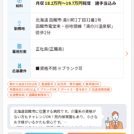
月収
18.2万円～19.7万円
程度 諸手当込み
給料
北海道 函館市 湯川町1丁目31番1号
函館市電宝来・谷地頭線「湯の川温泉駅」
勤務地
徒歩1分
正社員(正職員)
雇用形態
■資格不問 ※ブランク可
応募要件
駅から徒歩10分以内
車通勤可
託児所・育児補助
無資格OK
年間休日110日以上
ブランクOK
ボーナス・賞与あり
社会保険完備
交通費支給
退職金制度あり
北海道函館市に位置する病院です。介護系の資格が
ない方もチャレンジOK！院内保育園もあり、小さな
お子様がいるかたも安心です。
ご興味ある方には、面接対策ポイントなど、さらに
詳細をお話しいたしますのでお気軽にご相談くださ