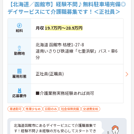
キャリアを築きたい方にぜひおすすめしたい求人で
【北海道／函館市】経験不問♪無料駐車場完備◎
す。
デイサービスにて介護職募集です！＜正社員＞
★おすすめPOINT★
【手厚い研修・キャリア支援】資格取得費用も会社
月収
19.7万円～28.9万円
が負担
給料
・入社時の9日間にわたる研修や、半年間の毎月フ
ォローアップ研修など、万全の教育体制が整ってい
北海道 函館市 桔梗1-27-8
ます。さらに主任ケアマネジャーの資格取得・更新
にかかる費用は会社が負担するため、働きながら無
道南いさりび鉄道線「七重浜駅」バス・車6
勤務地
理なく専門性を高め、キャリアアップを目指せる環
分
境です。
【圧倒的な子育て支援】最長3年の育児休暇・9歳ま
正社員(正職員)
雇用形態
での時短勤務
・法定有休に加えて入社時から使えるプラス3日の
有給休暇付与をはじめ、最長3年間取得可能な育休
■介護業務実務経験あれば尚可
や、お子様が9歳になるまで利用できる時短勤務な
応募要件
ど、ライフサポートが非常に充実しています。ご家
庭や子育てと両立しながら長く働き続けられる体制
車通勤可
です。
残業少なめ
日勤のみ
社会保険完備
交通費支給
【大手ならではの好待遇】充実の手当や退職金、各
種優待制度あり
北海道函館市にあるデイサービスにて介護職募集で
・月給25万5800円以上のスタートに加え、年2回の
す！経験不問♪未経験の方も安心してスタートでき