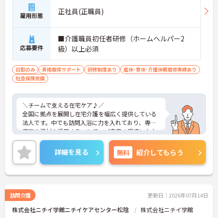
正社員(正職員)
雇用形態
■介護職員初任者研修（ホームヘルパー2
応募要件
級）以上必須
日勤のみ
資格取得サポート
研修制度あり
産休･育休･介護休暇取得実績あり
社会保険完備
＼チームで支える在宅ケア♪／
全国に拠点を展開し在宅介護を幅広く提供している
法人です。中でも訪問入浴に力を入れており、専用
車両や機材を活用することで、ご自宅の環境に左右
されず入浴サービスを届けられるのが特徴です。現
場は3名体制のチームで連携するスタイルが基本と
詳細を見る
無料
紹介してもらう
なっており、一人に負担が偏らないよう配慮された
環境になっています。安定した基盤のもと、在宅生
活を支えるやりがいを感じられる職場です。
訪問介護
更新日：2026年07月14日
■ 日勤中心で働きやすさ抜群！
株式会社ニチイ学館ニチイケアセンター松陰
株式会社ニチイ学館