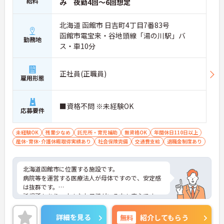
給料
み 夜勤4回～6回想定
北海道 函館市 日吉町4丁目7番83号
函館市電宝来・谷地頭線「湯の川駅」バ
勤務地
ス・車10分
正社員(正職員)
雇用形態
■資格不問 ※未経験OK
応募要件
未経験OK
残業少なめ
託児所・育児補助
無資格OK
年間休日110日以上
産休･育休･介護休暇取得実績あり
社会保険完備
交通費支給
退職金制度あり
北海道函館市に位置する施設です。
病院等を運営する医療法人が母体ですので、安定感
は抜群です。
託児所もあり、小さなお子様がいる方も安心です。
少人数グループホームですので、お一人お一人にき
め細やかなサポートができるのも特徴です。
詳細を見る
無料
紹介してもらう
ご興味ある方には、面接対策ポイントなど、さらに