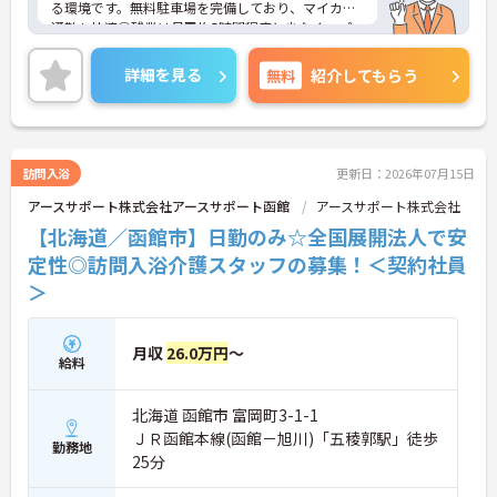
賞与や働きがい向上手当などが支給され、確かな収
る環境です。無料駐車場を完備しており、マイカー
入を得ることができます。また、退職金制度や勤続5
通勤も快適◎残業は月平均5時間程度と少なく、プ
年ごとの特別休暇、最大80％オフとなるレジャー・
ライベートとの両立も叶います！ご興味のある方に
宿泊施設の割引など、大手保険グループならではの
は、面接対策ポイントなど、さらに詳細をご案内し
詳細を見る
無料
紹介してもらう
福利厚生が魅力です。
ますのでお気軽にご相談ください！
訪問入浴
更新日：2026年07月15日
アースサポート株式会社アースサポート函館
アースサポート株式会社
【北海道／函館市】日勤のみ☆全国展開法人で安
定性◎訪問入浴介護スタッフの募集！＜契約社員
＞
月収
26.0万円
～
給料
北海道 函館市 富岡町3-1-1
ＪＲ函館本線(函館－旭川)「五稜郭駅」徒歩
勤務地
25分