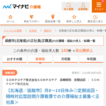
0
0
求人検索
会員登録
メニュー
ホーム
初めての方へ
面談会場一覧
保存した求人
最近見た求人
マイナビ介護職
北海道
函館市
北海道の正社員(正職員)の求人・転職一
函館市(北海道)の正社員(正職員)
の介護職・福祉の求人・転職一覧
143
この条件の介護・福祉求人数
非公開求人
件 ＋
おすすめ順
新着順
月収順
年収順
定期巡回
更新日：2026年08月06日
ＳＯＭＰＯケア株式会社ＳＯＭＰＯケア 函館昭和 定期巡回
ＳＯＭ
ＰＯケア株式会社
【北海道／函館市】月8～10日休み◎定期巡回・
随時対応型訪問介護看護での介護福祉士募集＜正
社員＞