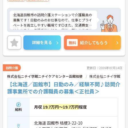
・勤務地や職種変更の相談が可能
・正社員登用の実績あり
・他サービス領域へのチャレンジも可能
北海道函館市の訪問介護ステーションで介護職員の
→ 長く安心して働ける環境が整っています
募集です！日勤のみのお仕事なので、仕事とプライ
ベートを両立しやすい職場です◎また、交通費支給
はもちろん、各種手当に加え、昇給・賞与ありであ
なたの頑張りがしっかり評価される職場です♪ご興
味のある方は面接ポイントをお伝えしますので、お
詳細を見る
無料
紹介してもらう
気軽にご連絡ください！
訪問介護
更新日：2026年07月14日
株式会社ニチイ学館ニチイケアセンター函館桔梗
株式会社ニチイ学館
【北海道／函館市】日勤のみ／経験不問♪訪問介
護事業所での介護職員の募集＜正社員＞
月収
19.7万円～19.7万円
程度
給料
北海道 函館市 桔梗3-22-10