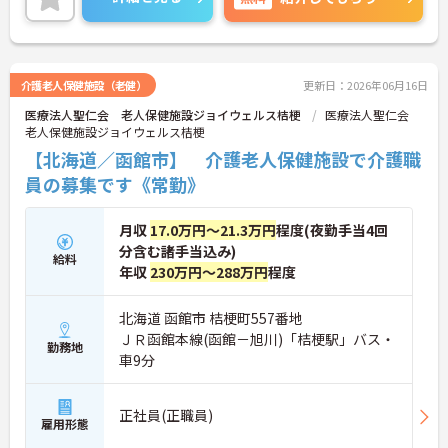
介護老人保健施設（老健）
更新日：2026年06月16日
医療法人聖仁会 老人保健施設ジョイウェルス桔梗
医療法人聖仁会
老人保健施設ジョイウェルス桔梗
【北海道／函館市】 介護老人保健施設で介護職
員の募集です《常勤》
月収
17.0万円～21.3万円
程度(夜勤手当4回
分含む諸手当込み)
給料
年収
230万円～288万円
程度
北海道 函館市 桔梗町557番地
ＪＲ函館本線(函館－旭川)「桔梗駅」バス・
勤務地
車9分
正社員(正職員)
雇用形態