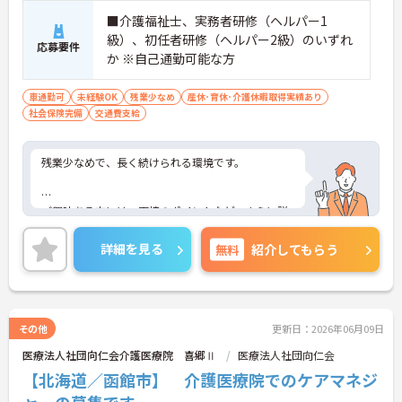
■介護福祉士、実務者研修（ヘルパー1
級）、初任者研修（ヘルパー2級）のいずれ
応募要件
か ※自己通勤可能な方
車通勤可
未経験OK
残業少なめ
産休･育休･介護休暇取得実績あり
社会保険完備
交通費支給
残業少なめで、長く続けられる環境です。
ご興味ある方には、面接のポイントなど、さらに詳
細をお話致しますのでお気軽にご相談ください。
詳細を見る
無料
紹介してもらう
その他
更新日：2026年06月09日
医療法人社団向仁会介護医療院 喜郷Ⅱ
医療法人社団向仁会
【北海道／函館市】 介護医療院でのケアマネジ
ャーの募集です