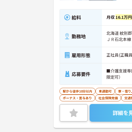
給料
月収
16.1万
北海道 紋別郡
勤務地
ＪＲ石北本線
雇用形態
正社員(正職員
■介護支援専
応募要件
限定可）
駅から徒歩10分以内
車通勤可
寮・借り
ボーナス・賞与あり
社会保険完備
交通
詳細を