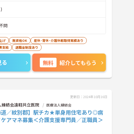
)
不問
上げ
無資格OK
産休･育休･介護休暇取得実績あり
費支給
退職金制度あり
見る
無料
紹介してもらう
更新日：2024年10月16日
人縁紡会遠軽共立医院
医療法人縁紡会
海道／紋別郡】駅チカ★単身用住宅あり◎病
てケアマネ募集＜介護支援専門員／正職員＞