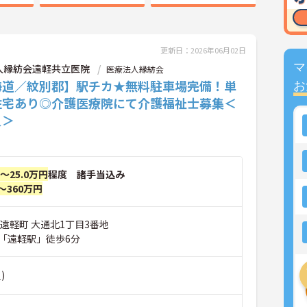
更新日：2026年06月02日
マ
人縁紡会遠軽共立医院
医療法人縁紡会
海道／紋別郡】駅チカ★無料駐車場完備！単
お
住宅あり◎介護医療院にて介護福祉士募集＜
員＞
円～25.0万円
程度 諸手当込み
～360万円
遠軽町 大通北1丁目3番地
「遠軽駅」徒歩6分
)