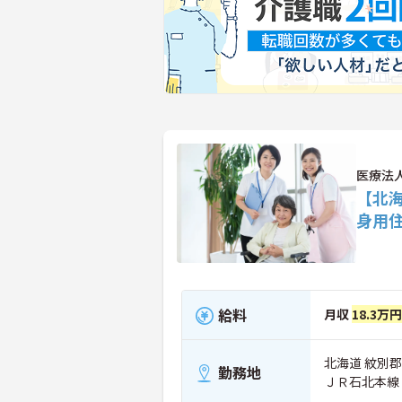
医療法
【北
身用
給料
月収
18.3万
北海道 紋別郡
勤務地
ＪＲ石北本線