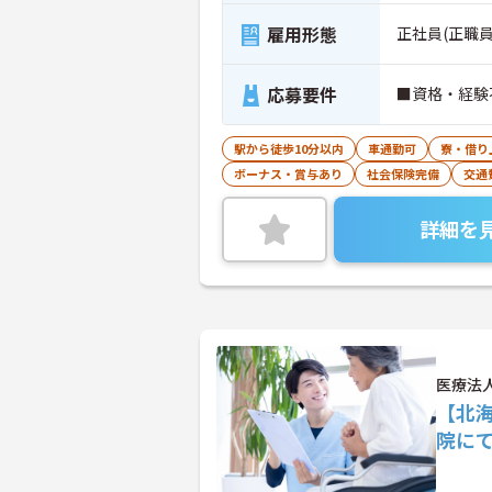
雇用形態
正社員(正職員
応募要件
■資格・経験
駅から徒歩10分以内
車通勤可
寮・借り
ボーナス・賞与あり
社会保険完備
交通
詳細を
医療法
【北
院に