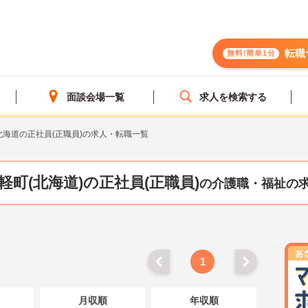
転職
無料!簡単1分
面談会場一覧
求人を検索する
北海道の正社員(正職員)の求人・転職一覧
軽町(北海道)の正社員(正職員)
の介護職・福祉の
1
月収順
年収順