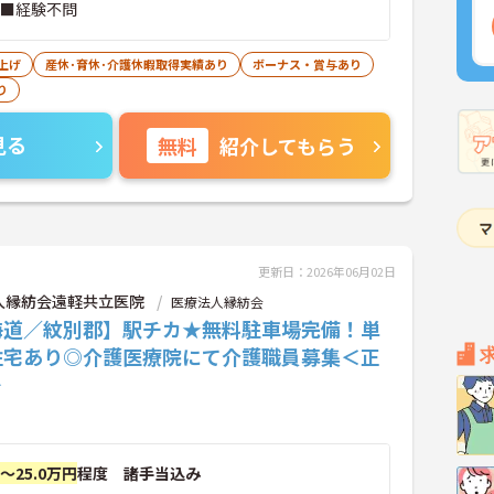
 ■経験不問
上げ
産休･育休･介護休暇取得実績あり
ボーナス・賞与あり
り
見る
無料
紹介してもらう
更新日：2026年06月02日
人縁紡会遠軽共立医院
医療法人縁紡会
海道／紋別郡】駅チカ★無料駐車場完備！単
住宅あり◎介護医療院にて介護職員募集＜正
＞
円～25.0万円
程度 諸手当込み