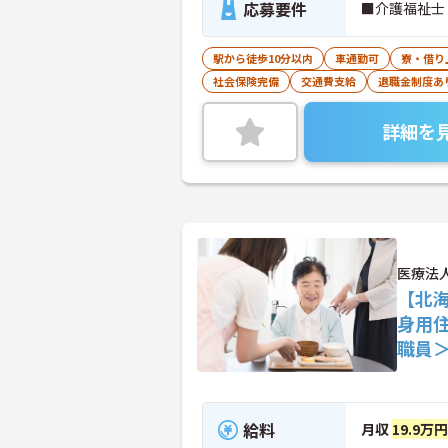
応募要件
■介護福祉士
駅から徒歩10分以内
車通勤可
寮・借り
社会保険完備
交通費支給
退職金制度あ
詳細を
医療法
【北
身用
職員
給料
月収
19.9万