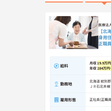
医療法
【北
身用
正職
月収
19.9万
給料
年収
284万円
北海道 紋別郡
勤務地
ＪＲ石北本線
雇用形態
正社員(正職員