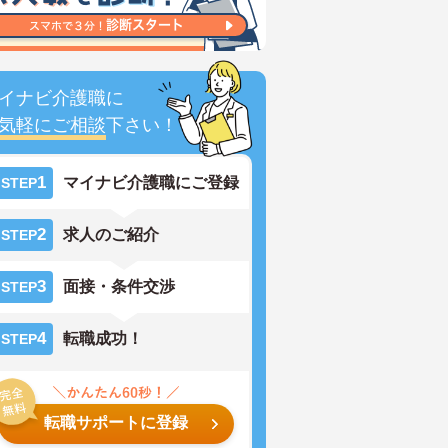
イナビ介護職に
気軽にご相談
下さい！
1
マイナビ介護職にご登録
STEP
2
求人のご紹介
STEP
3
面接・条件交渉
STEP
4
転職成功！
STEP
転職サポートに登録