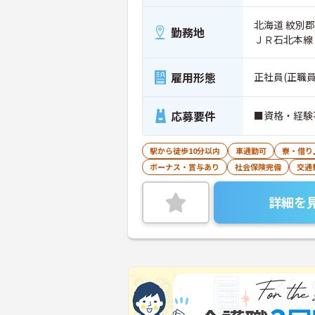
北海道 紋別郡
勤務地
ＪＲ石北本線
雇用形態
正社員(正職員
応募要件
■資格・経験
駅から徒歩10分以内
車通勤可
寮・借り
ボーナス・賞与あり
社会保険完備
交通
詳細を