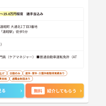
円～25.0万円
程度 諸手当込み
遠軽町 大通北1丁目3番地
「遠軽駅」徒歩5分
)
門員（ケアマネジャー） ■普通自動車運転免許（AT
上げ
日勤のみ
産休･育休･介護休暇取得実績あり
費支給
退職金制度あり
見る
無料
紹介してもらう