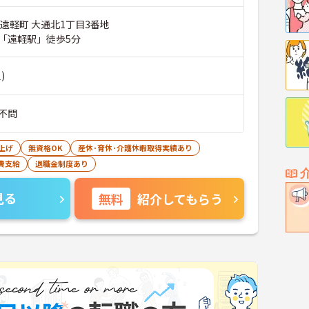
遠軽町 大通北1丁目3番地
「遠軽駅」徒歩5分
)
不問
上げ
無資格OK
産休･育休･介護休暇取得実績あり
費支給
退職金制度あり
見る
無料
紹介してもらう