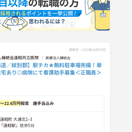
更新日：2025年06月05日
人縁紡会遠軽共立医院
医療法人縁紡会
海道／紋別郡】駅チカ★無料駐車場完備！単
住宅あり◎病院にて看護助手募集＜正職員＞
円～22.6万円
程度 諸手当込み
遠軽町 大通北1-3
「遠軽駅」徒歩5分