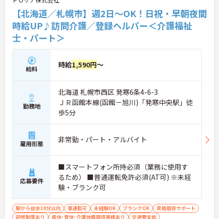
【北海道／札幌市】週2日～OK！日祝・早朝夜間
時給UP♪訪問介護／登録ヘルパー＜介護福祉
士・パート＞
時給
1,590円
～
給料
北海道 札幌市西区 発寒6条4-6-3
ＪＲ函館本線(函館－旭川)「発寒中央駅」徒
勤務地
歩5分
非常勤・パート・アルバイト
雇用形態
■スマートフォン所持必須（業務に使用す
るため） ■普通運転免許必須(AT可) ※未経
応募要件
験・ブランク可
駅から徒歩10分以内
車通勤可
未経験OK
ブランクOK
資格取得サポート
研修制度あり
産休･育休･介護休暇取得実績あり
交通費支給