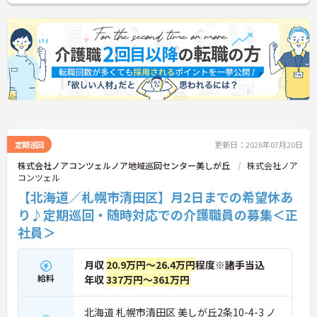
定期巡回
更新日：2026年07月20日
株式会社ノアコンツェルノア地域巡回センター美しが丘
株式会社ノア
コンツェル
【北海道／札幌市清田区】月2日までの希望休あ
り♪定期巡回・随時対応での介護職員の募集＜正
社員＞
月収
20.9万円～26.4万円
程度※諸手当込
給料
年収
337万円～361万円
北海道 札幌市清田区 美しが丘2条10-4-3 ノ