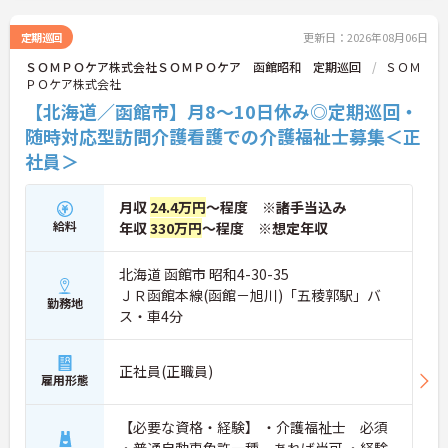
定期巡回
更新日：2026年08月06日
ＳＯＭＰＯケア株式会社ＳＯＭＰＯケア 函館昭和 定期巡回
ＳＯＭ
ＰＯケア株式会社
【北海道／函館市】月8～10日休み◎定期巡回・
随時対応型訪問介護看護での介護福祉士募集＜正
社員＞
月収
24.4万円
～程度 ※諸手当込み
給料
年収
330万円
～程度 ※想定年収
北海道 函館市 昭和4-30-35
ＪＲ函館本線(函館－旭川)「五稜郭駅」バ
勤務地
ス・車4分
正社員(正職員)
雇用形態
【必要な資格・経験】 ・介護福祉士 必須