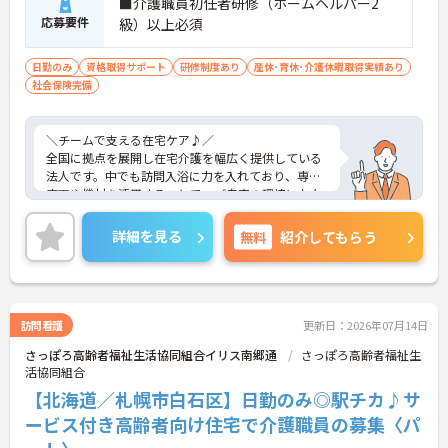
■介護職員初任者研修（ホームヘルパー2
応募要件
級）以上必須
日勤のみ
資格取得サポート
研修制度あり
産休･育休･介護休暇取得実績あり
社会保険完備
＼チームで支える在宅ケア♪／
全国に拠点を展開し在宅介護を幅広く提供している
法人です。中でも訪問入浴に力を入れており、専用
車両や機材を活用することで、ご自宅の環境に左右
されず入浴サービスを届けられるのが特徴です。現
場は3名体制のチームで連携するスタイルが基本と
詳細を見る
無料
紹介してもらう
なっており、一人に負担が偏らないよう配慮された
環境になっています。安定した基盤のもと、在宅生
活を支えるやりがいを感じられる職場です。
訪問看護
更新日：2026年07月14日
■ 日勤中心で働きやすさ抜群！
さっぽろ高齢者福祉生活協同組合イリス南郷通
さっぽろ高齢者福祉生
活協同組合
生活リズムを整えながら働ける環境です。
・「8:30～17:30」の固定シフトで夜勤なし
【北海道／札幌市白石区】日勤のみ◎駅チカ♪サ
・日曜固定休＋シフト休で予定が立てやすい
ービス付き高齢者向け住宅で介護職員の募集〈パ
・年間休日111日でしっかりリフレッシュ
→ 無理なく続けられる勤務体制が整っています