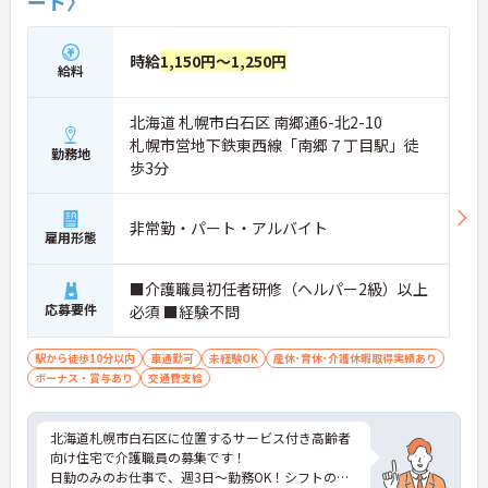
ート〉
■ 3人1組で安心のチーム訪問♪
時給
1,150円～1,250円
給料
一人で抱え込まない体制が魅力です。
・訪問は常に3名体制で実施
・役割分担（運転・搬入・介助）が明確
北海道 札幌市白石区 南郷通6-北2-10
・困ったときはすぐ相談できる環境
札幌市営地下鉄東西線「南郷７丁目駅」徒
勤務地
→ 未経験の方も安心してスタートできます
歩3分
■ 成長を応援！教育体制も充実◎
非常勤・パート・アルバイト
着実にステップアップできる環境です。
雇用形態
・同行研修やOJTで基礎から学べる
・通信講座や動画研修など学習制度あり
■介護職員初任者研修（ヘルパー2級）以上
・スキル認定制度で成長を実感
応募要件
必須 ■経験不問
→ 一人ひとりのペースで成長できます
■ 全国展開でキャリアの幅広がる！
駅から徒歩10分以内
車通勤可
未経験OK
産休･育休･介護休暇取得実績あり
ボーナス・賞与あり
交通費支給
将来の選択肢が広いのもポイントです。
・勤務地や職種変更の相談が可能
・正社員登用の実績あり
北海道札幌市白石区に位置するサービス付き高齢者
・他サービス領域へのチャレンジも可能
向け住宅で介護職員の募集です！
→ 長く安心して働ける環境が整っています
日勤のみのお仕事で、週3日～勤務OK！シフトの相