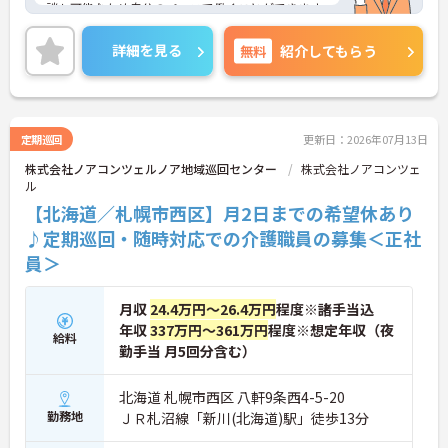
談も可能なため自分のペースで働くことができます
◎最寄り駅から徒歩圏内のため通勤も楽々♪マイカ
ーでの通勤もOK！昇給や賞与制度があり、頑張りが
詳細を見る
無料
紹介してもらう
評価されてしっかりと還元されます。現場経験のな
い方でもチャレンジできる職場で、しっかりとした
フォロー体制で、経験に関わらず安心してスタート
できます。
こちらの求人にご興味がございましたら面接のポイ
定期巡回
更新日：2026年07月13日
ントもお伝えしますので是非ご応募お待ちしており
株式会社ノアコンツェルノア地域巡回センター
株式会社ノアコンツェ
ます。
ル
【北海道／札幌市西区】月2日までの希望休あり
♪定期巡回・随時対応での介護職員の募集＜正社
員＞
月収
24.4万円～26.4万円
程度※諸手当込
年収
337万円～361万円
程度※想定年収（夜
給料
勤手当 月5回分含む）
北海道 札幌市西区 八軒9条西4-5-20
勤務地
ＪＲ札沼線「新川(北海道)駅」徒歩13分