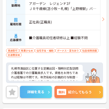
アガーデン レジェンド1F
勤務地
ＪＲ千歳線(苫小牧－札幌)「上野幌駅」バ
ス・車12分
正社員(正職員)
雇用形態
■介護職員初任者研修以上 ■経験不問
応募要件
車通勤可
残業少なめ
住宅手当・補助
ボーナス・賞与あり
社会保険完備
交通費支給
札幌市清田区に位置する定期巡回・随時対応型訪問
介護看護での介護職員求人です。資格をお持ちであ
れば経験は不問です。年次有給の計画的付与制度や
リフレッシュ休暇もあるので、しっかりとお休みを
取りながら働くことができます。ご興味のある方に
は、面接対策ポイント等、さらに詳細をお話ししま
詳細を見る
無料
紹介してもらう
すのでお気軽にご相談ください！