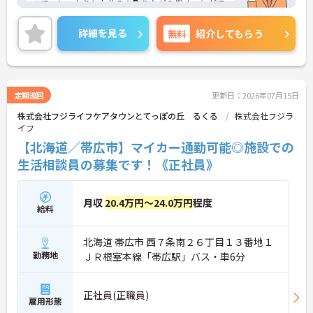
ので、しっかりとお休みを取りながら働くことがで
きます。ご興味のある方には、面接対策ポイント
等、さらに詳細をお話ししますのでお気軽にご相談
詳細を見る
無料
紹介してもらう
ください！
定期巡回
更新日：2026年07月15日
株式会社フジライフケアタウンとてっぽの丘 るくる
株式会社フジラ
イフ
【北海道／帯広市】マイカー通勤可能◎施設での
生活相談員の募集です！《正社員》
月収
20.4万円～24.0万円
程度
給料
北海道 帯広市 西７条南２６丁目１３番地１
勤務地
ＪＲ根室本線「帯広駅」バス・車6分
正社員(正職員)
雇用形態