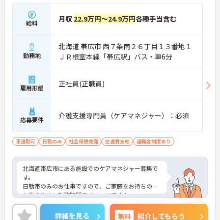
月収
22.9万円～24.9万円
各種手当含む
給料
北海道 帯広市 西７条南２６丁目１３番地１
勤務地
ＪＲ根室本線「帯広駅」バス・車6分
正社員(正職員)
雇用形態
介護支援専門員（ケアマネジャー）：必須
応募要件
車通勤可
日勤のみ
社会保険完備
交通費支給
退職金制度あり
北海道帯広市にある施設でのケアマネジャー募集で
す。
日勤帯のみのお仕事ですので、ご家庭をお持ちの方
も働きやすい勤務時間でオススメです！
社会保険をはじめ、退職金・各種手当など働きやす
い職場環境づくりに力を入れています。
詳細を見る
無料
紹介してもらう