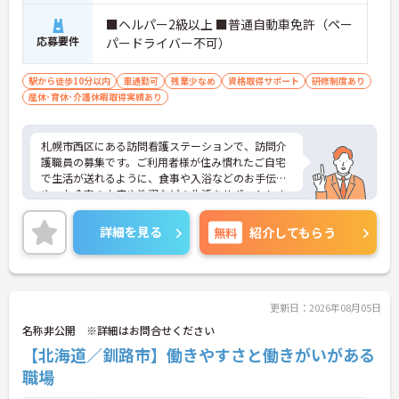
■ヘルパー2級以上 ■普通自動車免許（ペー
応募要件
パードライバー不可）
駅から徒歩10分以内
車通勤可
残業少なめ
資格取得サポート
研修制度あり
産休･育休･介護休暇取得実績あり
札幌市西区にある訪問看護ステーションで、訪問介
護職員の募集です。ご利用者様が住み慣れたご自宅
で生活が送れるように、食事や入浴などのお手伝い
や、お食事の支度や洗濯などの生活をサポートしま
す。日勤のみのパート勤務で残業も少なめです。勤
務日数や勤務時間はご相談いただけますので、自分
詳細を見る
無料
紹介してもらう
の生活スタイルにあわせてお仕事したいという方に
おススメのお仕事です。ご興味がある方には、詳し
くご案内させていただきますので、是非お気軽にお
問い合わせください。
更新日：2026年08月05日
名称非公開 ※詳細はお問合せください
【北海道／釧路市】働きやすさと働きがいがある
職場