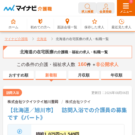
0
0
求人検索
会員登録
メニュー
ホーム
初めての方へ
面談会場一覧
保存した求人
最近見た求人
マイナビ介護職
北海道
北海道の在宅医療の求人・転職一覧
北海道の在宅医療
の介護職・福祉の求人・転職一覧
160
この条件の介護・福祉求人数
非公開求人
件 ＋
おすすめ順
新着順
月収順
年収順
訪問入浴
更新日：2026年08月06日
株式会社ツクイツクイ旭川豊岡
株式会社ツクイ
【北海道／旭川市】 訪問入浴での介護員の募集
です《パート》
時給
1,075円～1,549円