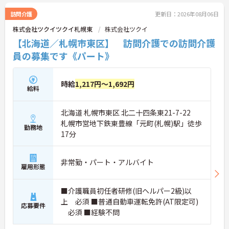
訪問介護
更新日：2026年08月06日
株式会社ツクイツクイ札幌東
株式会社ツクイ
【北海道／札幌市東区】 訪問介護での訪問介護
員の募集です《パート》
時給
1,217円～1,692円
給料
北海道 札幌市東区 北二十四条東21-7-22
札幌市営地下鉄東豊線「元町(札幌)駅」徒歩
勤務地
17分
非常勤・パート・アルバイト
雇用形態
■介護職員初任者研修(旧ヘルパー2級)以
上 必須 ■普通自動車運転免許(AT限定可)
応募要件
必須 ■経験不問