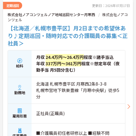
定期巡回
更新日：2026年07月17日
株式会社ノアコンツェルノア地域巡回センター月寒西
株式会社ノアコ
ンツェル
【北海道／札幌市豊平区】月2日までの希望休あ
り♪定期巡回・随時対応での介護職員の募集＜正
社員＞
月収
24.4万円～26.4万円
程度※諸手当込
年収
337万円～361万円
程度※想定年収（夜
給料
勤手当 月5回分含む）
北海道 札幌市豊平区 月寒西2条8-3-8
札幌市営地下鉄東豊線「月寒中央駅」徒歩5
勤務地
分
正社員(正職員)
雇用形態
■介護職員初任者研修以上 ■経験不問
応募要件