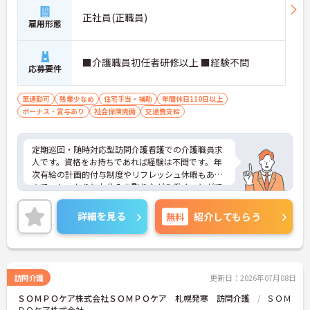
正社員(正職員)
雇用形態
■介護職員初任者研修以上 ■経験不問
応募要件
車通勤可
残業少なめ
住宅手当・補助
年間休日110日以上
ボーナス・賞与あり
社会保険完備
交通費支給
定期巡回・随時対応型訪問介護看護での介護職員求
人です。資格をお持ちであれば経験は不問です。年
次有給の計画的付与制度やリフレッシュ休暇もある
ので、しっかりとお休みを取りながら働くことがで
きます。ご興味のある方には、面接対策ポイント
等、さらに詳細をお話ししますのでお気軽にご相談
詳細を見る
無料
紹介してもらう
ください！
訪問介護
更新日：2026年07月08日
ＳＯＭＰＯケア株式会社ＳＯＭＰＯケア 札幌発寒 訪問介護
ＳＯＭ
ＰＯケア株式会社