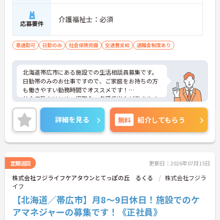
介護福祉士：必須
応募要件
車通勤可
日勤のみ
社会保険完備
交通費支給
退職金制度あり
北海道帯広市にある施設での生活相談員募集です。
日勤帯のみのお仕事ですので、ご家庭をお持ちの方
も働きやすい勤務時間でオススメです！
社会保険をはじめ、退職金・各種手当など働きやす
い職場環境づくりに力を入れています。
ご興味ある方には、面接対策ポイントなど、さらに
詳細を見る
無料
紹介してもらう
詳細をお話しいたしますのでお気軽にご相談くださ
い。
定期巡回
更新日：2026年07月15日
株式会社フジライフケアタウンとてっぽの丘 るくる
株式会社フジラ
イフ
【北海道／帯広市】月8～9日休日！施設でのケ
アマネジャーの募集です！《正社員》