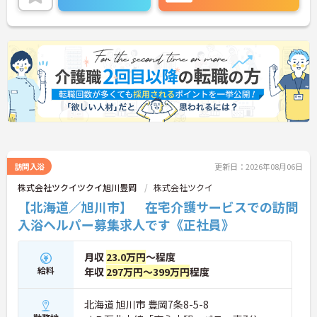
訪問入浴
更新日：2026年08月06日
株式会社ツクイツクイ旭川豊岡
株式会社ツクイ
【北海道／旭川市】 在宅介護サービスでの訪問
入浴ヘルパー募集求人です《正社員》
月収
23.0万円
～程度
給料
年収
297万円～399万円
程度
北海道 旭川市 豊岡7条8-5-8