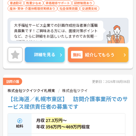
車通勤可
残業少なめ
資格取得サポート
研修制度あり
産休･育休･介護休暇取得実績あり
社会保険完備
交通費支給
大手福祉サービス企業での計画作成担当者兼介護職
員募集です！ご興味ある方には、面接対策ポイント
など、さらに詳細をお話しいたしますのでお気軽に
ご相談ください！
詳細を見る
無料
紹介してもらう
訪問介護
更新日：2026年08月06日
株式会社ツクイツクイ札幌東
株式会社ツクイ
【北海道／札幌市東区】 訪問介護事業所でのサ
ービス提供責任者の募集です
月収
27.3万円
～
給料
年収
356万円～469万円
程度