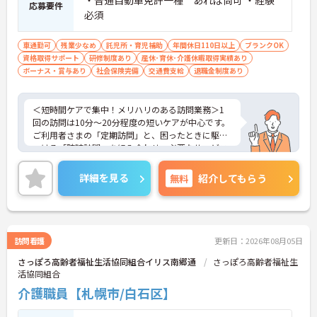
・普通自動車免許一種 あれば尚可 ・経験
応募要件
必須
車通勤可
残業少なめ
託児所・育児補助
年間休日110日以上
ブランクOK
資格取得サポート
研修制度あり
産休･育休･介護休暇取得実績あり
ボーナス・賞与あり
社会保険完備
交通費支給
退職金制度あり
＜短時間ケアで集中！メリハリのある訪問業務＞1
回の訪問は10分～20分程度の短いケアが中心です。
ご利用者さまの「定期訪問」と、困ったときに駆け
つける「随時訪問」を組み合わせ、必要なサービス
を必要な分だけお届けします。長時間拘束されるケ
アではないため、テキパキとメリハリをつけて働き
詳細を見る
無料
紹介してもらう
たい方にぴったりのお仕事です。
＜しっかり休んでリフレッシュできる環境＞年間公
休は110日あり、月8～10日のお休みが確保されてい
ます。さらに、法定有給休暇に加えて会社独自の休
暇が＋3日付与されるのも嬉しいポイント（入社時
訪問看護
更新日：2026年08月05日
期による）。仕事だけでなく、プライベートの時間
さっぽろ高齢者福祉生活協同組合イリス南郷通
さっぽろ高齢者福祉生
もしっかり大切にできるため、無理なく長く続けら
活協同組合
れる環境です。
介護職員【札幌市/白石区】