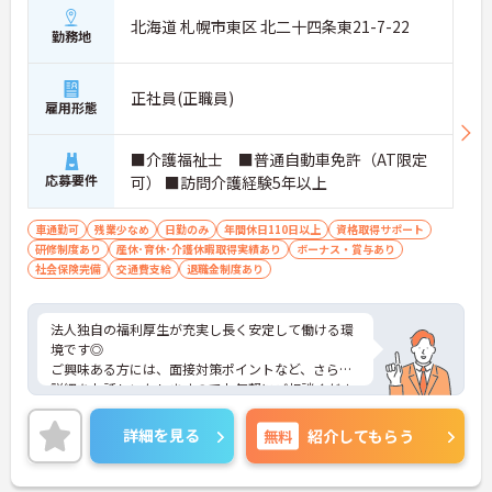
北海道 札幌市東区 北二十四条東21-7-22
勤務地
正社員(正職員)
雇用形態
■介護福祉士 ■普通自動車免許（AT限定
応募要件
可） ■訪問介護経験5年以上
車通勤可
残業少なめ
日勤のみ
年間休日110日以上
資格取得サポート
研修制度あり
産休･育休･介護休暇取得実績あり
ボーナス・賞与あり
社会保険完備
交通費支給
退職金制度あり
法人独自の福利厚生が充実し長く安定して働ける環
境です◎
ご興味ある方には、面接対策ポイントなど、さらに
詳細をお話しいたしますのでお気軽にご相談くださ
い！
詳細を見る
無料
紹介してもらう