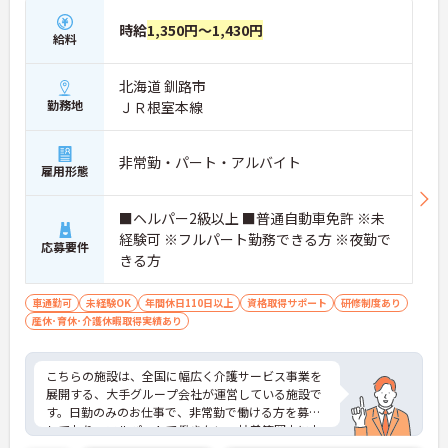
時給
1,350円～1,430円
給料
北海道 釧路市
勤務地
ＪＲ根室本線
非常勤・パート・アルバイト
雇用形態
■ヘルパー2級以上 ■普通自動車免許 ※未
経験可 ※フルパート勤務できる方 ※夜勤で
応募要件
きる方
車通勤可
未経験OK
年間休日110日以上
資格取得サポート
研修制度あり
産休･育休･介護休暇取得実績あり
こちらの施設は、全国に幅広く介護サービス事業を
展開する、大手グループ会社が運営している施設で
す。日勤のみのお仕事で、非常勤で働ける方を募集
しており、フルパートで働きたい、扶養範囲内にお
さめたいなど、働き方もご相談いただけます。正職