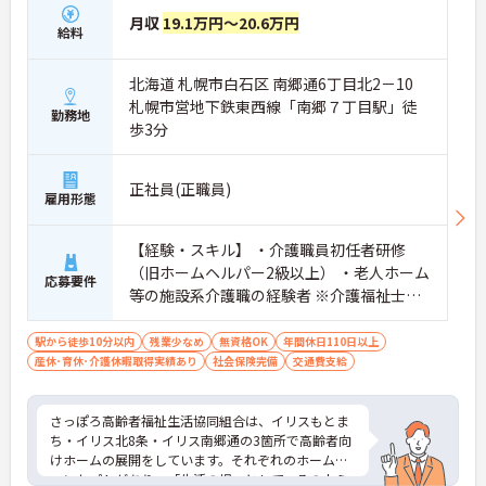
月収
19.1万円～20.6万円
給料
北海道 札幌市白石区 南郷通6丁目北2－10
札幌市営地下鉄東西線「南郷７丁目駅」徒
勤務地
歩3分
正社員(正職員)
雇用形態
【経験・スキル】 ・介護職員初任者研修
（旧ホームヘルパー2級以上） ・老人ホーム
応募要件
等の施設系介護職の経験者 ※介護福祉士は
なお良し
駅から徒歩10分以内
残業少なめ
無資格OK
年間休日110日以上
産休･育休･介護休暇取得実績あり
社会保険完備
交通費支給
さっぽろ高齢者福祉生活協同組合は、イリスもとま
ち・イリス北8条・イリス南郷通の3箇所で高齢者向
けホームの展開をしています。それぞれのホームに
コンセプトがあり、「生活の場」として、その人ら