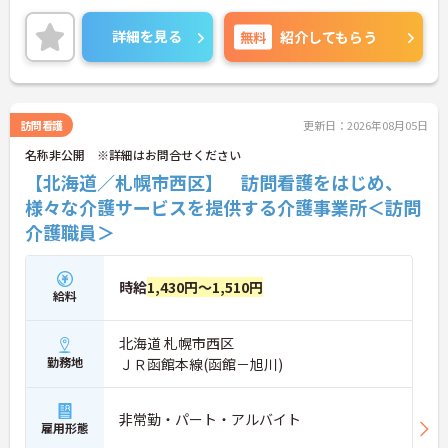
しい暮らしを支えたい、という気持ちを大切にし、
ご入居の方に寄り添うケアを目指しています。ま
詳細を見る
無料
紹介してもらう
た、本当に生涯「安心」して暮らせる住まいを目指
しており、様々な不安を抱える高齢者の生活サポー
トをしています。イリス南郷通は、お元気な方から
介護が必要な方まで幅広く入居するサービス付き高
齢者向け住宅です。地下鉄南郷7丁目駅から徒歩3分
訪問看護
更新日：2026年08月05日
程度で、通勤アクセスも抜群です。介護に興味のあ
名称非公開 ※詳細はお問合せください
る方は是非ご連絡ください。
【北海道／札幌市西区】 訪問看護をはじめ、
様々な介護サービスを提供する介護事業所＜訪問
介護職員＞
時給
1,430円～1,510円
給料
北海道 札幌市西区
勤務地
ＪＲ函館本線(函館－旭川)
非常勤・パート・アルバイト
雇用形態