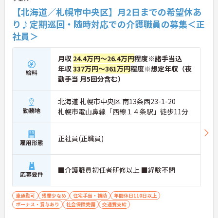
【北海道／札幌市中央区】月2日までの希望休あ
り♪定期巡回・随時対応での介護職員の募集＜正
社員＞
月収
24.4万円～26.4万円
程度※諸手当込
年収
337万円～361万円
程度※想定年収（夜
給料
勤手当 月5回分含む）
北海道 札幌市中央区 南13条西23-1-20
勤務地
札幌市電山鼻線「西線１４条駅」徒歩11分
正社員(正職員)
雇用形態
■介護職員初任者研修以上 ■経験不問
応募要件
車通勤可
残業少なめ
住宅手当・補助
年間休日110日以上
ボーナス・賞与あり
社会保険完備
交通費支給