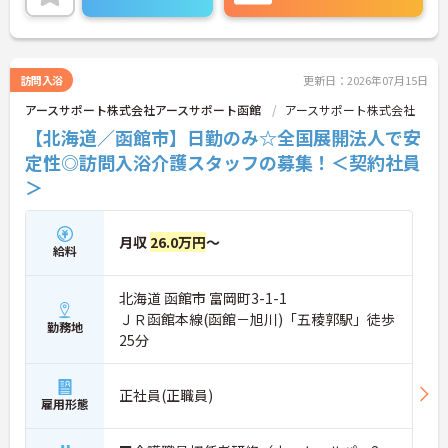
ご興味ある方には、面接対策ポイントなど、さらに
詳細をお話しいたしますのでお気軽にご相談くださ
い。
訪問入浴
更新日：2026年07月15日
アースサポート株式会社アースサポート函館
アースサポート株式会社
【北海道／函館市】日勤のみ☆全国展開法人で安
定性◎訪問入浴介護スタッフの募集！＜契約社員
＞
月収
26.0万円
～
給料
北海道 函館市 富岡町3-1-1
ＪＲ函館本線(函館－旭川)「五稜郭駅」徒歩
勤務地
25分
正社員(正職員)
雇用形態