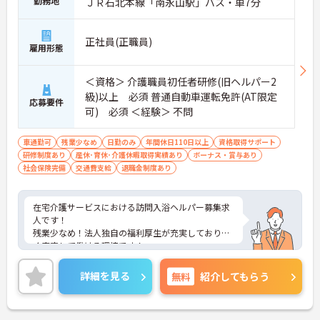
勤務地
ＪＲ石北本線「南永山駅」バス・車7分
正社員(正職員)
雇用形態
＜資格＞ 介護職員初任者研修(旧ヘルパー2
級)以上 必須 普通自動車運転免許(AT限定
応募要件
可) 必須 ＜経験＞ 不問
車通勤可
残業少なめ
日勤のみ
年間休日110日以上
資格取得サポート
研修制度あり
産休･育休･介護休暇取得実績あり
ボーナス・賞与あり
社会保険完備
交通費支給
退職金制度あり
在宅介護サービスにおける訪問入浴ヘルパー募集求
人です！
残業少なめ！法人独自の福利厚生が充実しており長
く安定して働ける環境です！
ご興味ある方には、面接対策ポイントなど、さらに
詳細をお話しいたしますのでお気軽にご相談くださ
詳細を見る
無料
紹介してもらう
い！