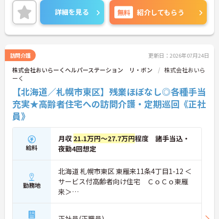
員登用の制度もありますので、将来的にはしっかり
詳細を見る
無料
紹介してもらう
正職員で働きたいと考えている方にも魅力的な職場
です。マイカー通勤OKで、無料の駐車場も完備され
ていますので毎日の通勤も快適です。ご興味がある
方にはより詳しい内容をご案内させていただきます
ので、是非お気軽にお問い合わせください。
訪問介護
更新日：2026年07月24日
株式会社おいらーくヘルパーステーション リ・ボン
株式会社おいら
ーく
【北海道／札幌市東区】残業ほぼなし◎各種手当
充実★高齢者住宅への訪問介護・定期巡回《正社
員》
月収
21.1万円～27.7万円
程度 諸手当込・
給料
夜勤4回想定
北海道 札幌市東区 東雁来11条4丁目1-12 ＜
サービス付高齢者向け住宅 ＣｏＣｏ東雁
勤務地
来＞
札幌市営地下鉄東豊線「新道東駅」バス・
車15分
正社員(正職員)