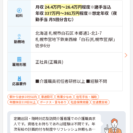
月収
24.4万円～26.4万円
程度※諸手当込
年収
337万円～361万円
程度※想定年収（夜
給料
勤手当 月5回分含む）
北海道 札幌市白石区 本郷通1-北1-7
札幌市営地下鉄東西線「白石(札幌市営)駅」
勤務地
徒歩6分
正社員(正職員)
雇用形態
■介護職員初任者研修以上 ■経験不問
応募要件
駅から徒歩10分以内
車通勤可
残業少なめ
住宅手当・補助
年間休日110日以上
ボーナス・賞与あり
社会保険完備
交通費支給
定期巡回・随時対応型訪問介護看護での介護職員求
人です。資格をお持ちであれば経験は不問です。年
次有給の計画的付与制度やリフレッシュ休暇もある