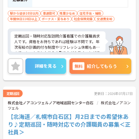
駅から徒歩10分以内
車通勤可
残業少なめ
住宅手当・補助
年間休日110日以上
ボーナス・賞与あり
社会保険完備
交通費支給
定期巡回・随時対応型訪問介護看護での介護職員求
人です。資格をお持ちであれば経験は不問です。年
次有給の計画的付与制度やリフレッシュ休暇もある
ので、しっかりとお休みを取りながら働くことがで
きます。ご興味のある方には、面接対策ポイント
等、さらに詳細をお話ししますのでお気軽にご相談
詳細を見る
無料
紹介してもらう
ください！
定期巡回
更新日：2026年07月17日
株式会社ノアコンツェルノア地域巡回センター白石
株式会社ノアコン
ツェル
【北海道／札幌市白石区】月2日までの希望休あ
り♪定期巡回・随時対応での介護職員の募集＜正
社員＞