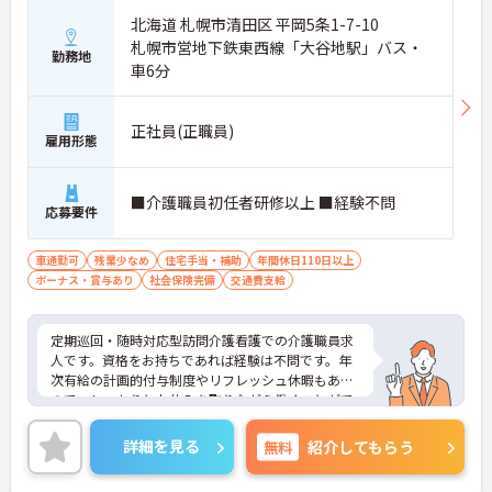
北海道 札幌市清田区 平岡5条1-7-10
札幌市営地下鉄東西線「大谷地駅」バス・
勤務地
車6分
正社員(正職員)
雇用形態
■介護職員初任者研修以上 ■経験不問
応募要件
車通勤可
残業少なめ
住宅手当・補助
年間休日110日以上
ボーナス・賞与あり
社会保険完備
交通費支給
定期巡回・随時対応型訪問介護看護での介護職員求
人です。資格をお持ちであれば経験は不問です。年
次有給の計画的付与制度やリフレッシュ休暇もある
ので、しっかりとお休みを取りながら働くことがで
きます。ご興味のある方には、面接対策ポイント
等、さらに詳細をお話ししますのでお気軽にご相談
詳細を見る
無料
紹介してもらう
ください！