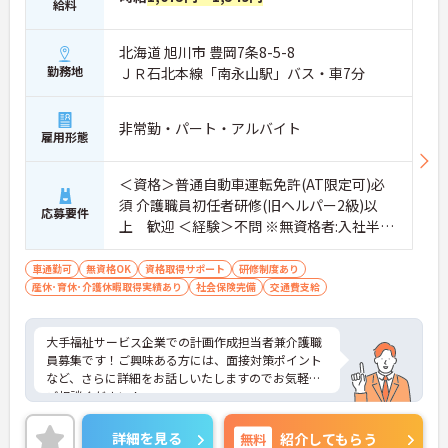
給料
北海道 旭川市 豊岡7条8-5-8
勤務地
ＪＲ石北本線「南永山駅」バス・車7分
非常勤・パート・アルバイト
雇用形態
＜資格＞普通自動車運転免許(AT限定可)必
須 介護職員初任者研修(旧ヘルパー2級)以
応募要件
上 歓迎 ＜経験＞不問 ※無資格者:入社半年
以内に会社負担で認知症介護基礎研修受講
車通勤可
無資格OK
資格取得サポート
研修制度あり
産休･育休･介護休暇取得実績あり
社会保険完備
交通費支給
大手福祉サービス企業での計画作成担当者兼介護職
員募集です！ご興味ある方には、面接対策ポイント
など、さらに詳細をお話しいたしますのでお気軽に
ご相談ください！
詳細を見る
無料
紹介してもらう