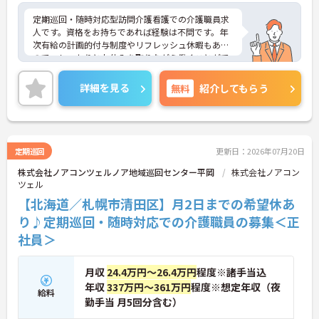
定期巡回・随時対応型訪問介護看護での介護職員求
人です。資格をお持ちであれば経験は不問です。年
次有給の計画的付与制度やリフレッシュ休暇もある
ので、しっかりとお休みを取りながら働くことがで
きます。ご興味のある方には、面接対策ポイント
等、さらに詳細をお話ししますのでお気軽にご相談
詳細を見る
無料
紹介してもらう
ください！
定期巡回
更新日：2026年07月20日
株式会社ノアコンツェルノア地域巡回センター平岡
株式会社ノアコン
ツェル
【北海道／札幌市清田区】月2日までの希望休あ
り♪定期巡回・随時対応での介護職員の募集＜正
社員＞
月収
24.4万円～26.4万円
程度※諸手当込
年収
337万円～361万円
程度※想定年収（夜
給料
勤手当 月5回分含む）