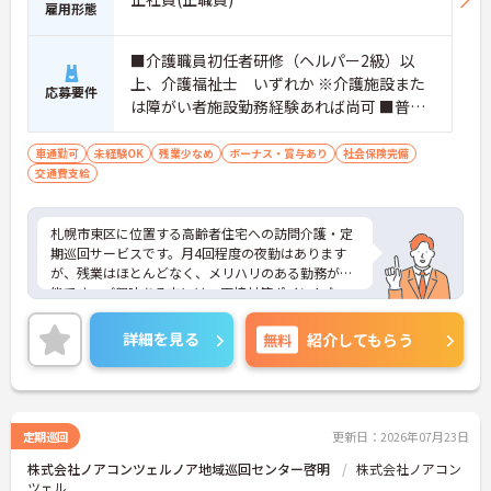
雇用形態
■介護職員初任者研修（ヘルパー2級）以
上、介護福祉士 いずれか ※介護施設また
応募要件
は障がい者施設勤務経験あれば尚可 ■普通
自動車運転免許（ＡＴ限定可）あれば尚可
車通勤可
未経験OK
残業少なめ
ボーナス・賞与あり
社会保険完備
交通費支給
札幌市東区に位置する高齢者住宅への訪問介護・定
期巡回サービスです。月4回程度の夜勤はあります
が、残業はほとんどなく、メリハリのある勤務が可
能です。ご興味ある方には、面接対策ポイントな
ど、さらに詳細をお話しいたしますのでお気軽にご
相談ください！
詳細を見る
無料
紹介してもらう
定期巡回
更新日：2026年07月23日
株式会社ノアコンツェルノア地域巡回センター啓明
株式会社ノアコン
ツェル