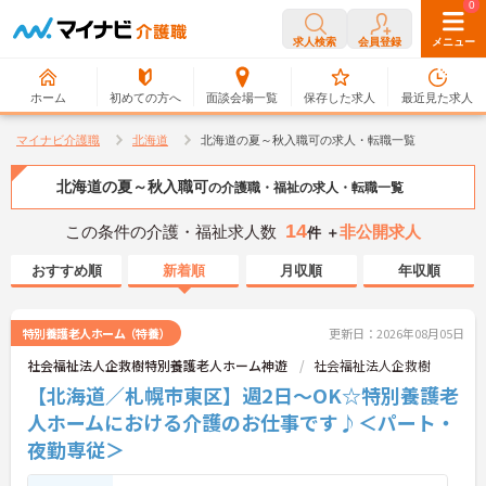
0
0
求人検索
会員登録
メニュー
ホーム
初めての方へ
面談会場一覧
保存した求人
最近見た求人
マイナビ介護職
北海道
北海道の夏～秋入職可の求人・転職一覧
北海道の夏～秋入職可
の介護職・福祉の求人・転職一覧
14
この条件の介護・福祉求人数
非公開求人
件 ＋
おすすめ順
新着順
月収順
年収順
特別養護老人ホーム（特養）
更新日：2026年08月05日
社会福祉法人企救樹特別養護老人ホーム神遊
社会福祉法人企救樹
【北海道／札幌市東区】週2日～OK☆特別養護老
人ホームにおける介護のお仕事です♪＜パート・
夜勤専従＞