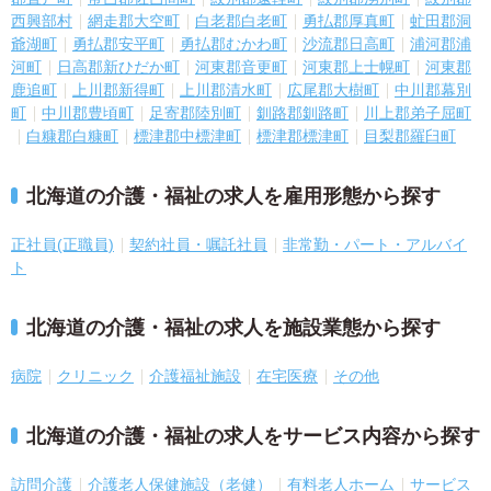
西興部村
網走郡大空町
白老郡白老町
勇払郡厚真町
虻田郡洞
爺湖町
勇払郡安平町
勇払郡むかわ町
沙流郡日高町
浦河郡浦
河町
日高郡新ひだか町
河東郡音更町
河東郡上士幌町
河東郡
鹿追町
上川郡新得町
上川郡清水町
広尾郡大樹町
中川郡幕別
町
中川郡豊頃町
足寄郡陸別町
釧路郡釧路町
川上郡弟子屈町
白糠郡白糠町
標津郡中標津町
標津郡標津町
目梨郡羅臼町
北海道の介護・福祉の求人を雇用形態から探す
正社員(正職員)
契約社員・嘱託社員
非常勤・パート・アルバイ
ト
北海道の介護・福祉の求人を施設業態から探す
病院
クリニック
介護福祉施設
在宅医療
その他
北海道の介護・福祉の求人をサービス内容から探す
訪問介護
介護老人保健施設（老健）
有料老人ホーム
サービス