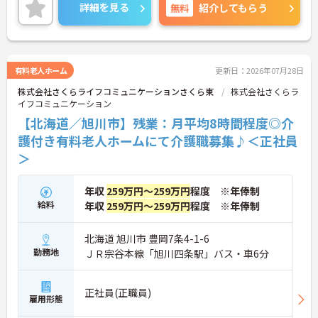
ご興味のある方には、面接対策ポイントなど、さら
詳細を見る
無料
紹介してもらう
に詳細をご案内しますのでお気軽にご相談くださ
い！
有料老人ホーム
更新日：2026年07月28日
株式会社さくらライフコミュニケーションさくら東
株式会社さくらラ
イフコミュニケーション
【北海道／旭川市】残業：月平均8時間程度◎介
護付き有料老人ホームにて介護職募集♪＜正社員
＞
年収
259万円～259万円
程度 ※年俸制
給料
年収
259万円～259万円
程度 ※年俸制
北海道 旭川市 豊岡7条4-1-6
勤務地
ＪＲ宗谷本線「旭川四条駅」バス・車6分
正社員(正職員)
雇用形態