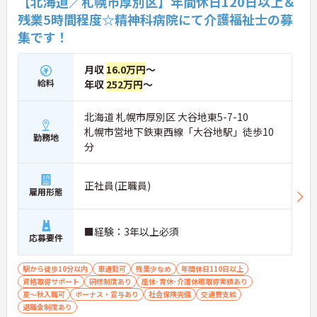
【北海道／札幌市厚別区】年間休日120日以上＆
残業5時間程度☆精神科病院にて介護福祉士の募
集です！
月収
16.0万円
～
給料
年収
252万円
～
北海道 札幌市厚別区 大谷地東5-7-10
札幌市営地下鉄東西線「大谷地駅」徒歩10
勤務地
分
正社員(正職員)
雇用形態
■経験：3年以上必須
応募要件
駅から徒歩10分以内
車通勤可
残業少なめ
年間休日110日以上
資格取得サポート
研修制度あり
産休･育休･介護休暇取得実績あり
夏～秋入職可
ボーナス・賞与あり
社会保険完備
交通費支給
退職金制度あり