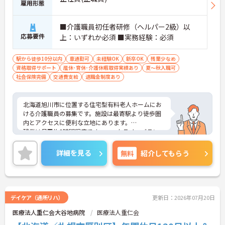
雇用形態
■介護職員初任者研修（ヘルパー2級）以
応募要件
上：いずれか必須 ■実務経験：必須
駅から徒歩10分以内
車通勤可
未経験OK
新卒OK
残業少なめ
資格取得サポート
産休･育休･介護休暇取得実績あり
夏～秋入職可
社会保険完備
交通費支給
退職金制度あり
北海道旭川市に位置する住宅型有料老人ホームにお
ける介護職員の募集です。施設は最寄駅より徒歩圏
内とアクセスに便利な立地にあります。
残業は月平均8時間程度です。ワークライフバランス
を保ちながらご勤務いただけます。また、育児休業
や介護休業の取得実績があり、ライフステージが変
詳細を見る
無料
紹介してもらう
化しても働ける職場環境です。
ご興味のある方には、面接対策ポイントなど、さら
に詳細をご案内しますのでお気軽にご相談くださ
い！
デイケア（通所リハ）
更新日：2026年07月20日
医療法人重仁会大谷地病院
医療法人重仁会