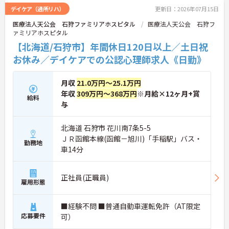
デイケア（通所リハ）
更新日：2026年07月15日
医療法人天公会 石狩ファミリアホスピタル
医療法人天公会 石狩フ
ァミリアホスピタル
【北海道/石狩市】年間休日120日以上／土日祝
お休み／デイケアでの公認心理師求人《日勤》
月収
21.0万円～25.1万円
年収
309万円～368万円
※月給×12ヶ月+賞
給料
与
北海道 石狩市 花川南7条5-5
ＪＲ函館本線(函館－旭川)「手稲駅」バス・
勤務地
車14分
正社員(正職員)
雇用形態
■経験不問 ■普通自動車運転免許（AT限定
応募要件
可）