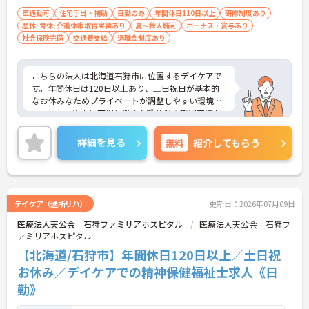
車通勤可
住宅手当・補助
日勤のみ
年間休日110日以上
研修制度あり
産休･育休･介護休暇取得実績あり
夏～秋入職可
ボーナス・賞与あり
社会保険完備
交通費支給
退職金制度あり
こちらの法人は北海道石狩市に位置するデイケアで
す。年間休日は120日以上あり、土日祝日が基本的
なお休みなためプライベートが調整しやすい環境で
す。また、過去に育児休業や介護休業の取得実績も
あるため長く勤めていきたいという方にもおすすめ
です。ご興味のある方には面接のポイントをお伝え
詳細を見る
無料
紹介してもらう
しますので、お気軽にお問い合わせください。
デイケア（通所リハ）
更新日：2026年07月09日
医療法人天公会 石狩ファミリアホスピタル
医療法人天公会 石狩フ
ァミリアホスピタル
【北海道/石狩市】年間休日120日以上／土日祝
お休み／デイケアでの精神保健福祉士求人《日
勤》