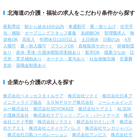
北海道の介護・福祉の求人をこだわり条件から探す
夜勤専従
駅から徒歩10分以内
車通勤可
寮・借り上げ
住宅手
当・補助
オープニングスタッフ募集
未経験OK
管理職求人
無
資格OK
高収入
年間休日110日以上
土日祝休
日勤のみ
4月
入職可
夏～秋入職可
ブランクOK
資格取得サポート
研修制度
あり
産休･育休･介護休暇取得実績あり
新卒OK
残業少なめ
託
児所・育児補助あり
ボーナス・賞与あり
社会保険完備
交通費
支給
退職金制度あり
企業から介護の求人を探す
株式会社ベネッセスタイルケア
株式会社ツクイ
株式会社日本ア
メニティライフ協会
ＳＯＭＰＯケア株式会社
ソーシャルインク
ルー株式会社
株式会社SOYOKAZE
株式会社ケア２１
ALSOK
介護株式会社
株式会社ケアリッツ・アンド・パートナーズ
株式
会社ニチイ学館
株式会社ソラスト
株式会社やさしい手
株式会
社ケア２１
株式会社ニチイケアパレス
株式会社サンガジャパン
株式会社川島コーポレーション
株式会社アンビス
株式会社サ