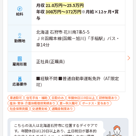
月収
21.0万円～25.5万円
年収
308万円～372万円
※月給×12ヶ月+賞
給料
与
北海道 石狩市 花川南7条5-5
ＪＲ函館本線(函館－旭川)「手稲駅」バス・
勤務地
車14分
正社員(正職員)
雇用形態
■経験不問 ■普通自動車運転免許（AT限定
応募要件
可）
車通勤可
住宅手当・補助
日勤のみ
年間休日110日以上
研修制度あり
産休･育休･介護休暇取得実績あり
夏～秋入職可
ボーナス・賞与あり
社会保険完備
交通費支給
退職金制度あり
こちらの法人は北海道石狩市に位置するデイケアで
す。年間休日は120日以上あり、土日祝日が基本的