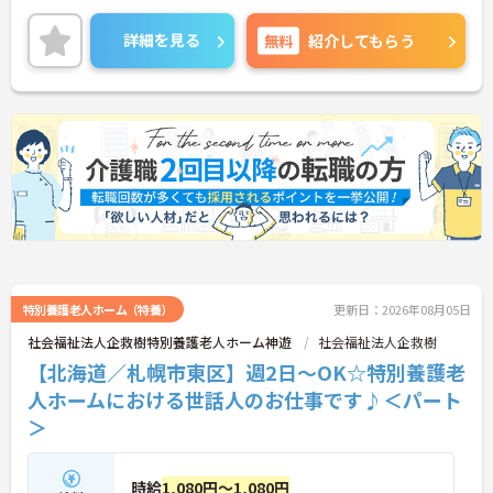
ベートを大切にしながらご勤務いただけます。
ご興味のある方には、面接対策ポイントなど、さら
詳細を見る
無料
紹介してもらう
に詳細をご案内しますのでお気軽にご相談くださ
い！
特別養護老人ホーム（特養）
更新日：2026年08月05日
社会福祉法人企救樹特別養護老人ホーム神遊
社会福祉法人企救樹
【北海道／札幌市東区】週2日～OK☆特別養護老
人ホームにおける世話人のお仕事です♪＜パート
＞
時給
1,080円～1,080円