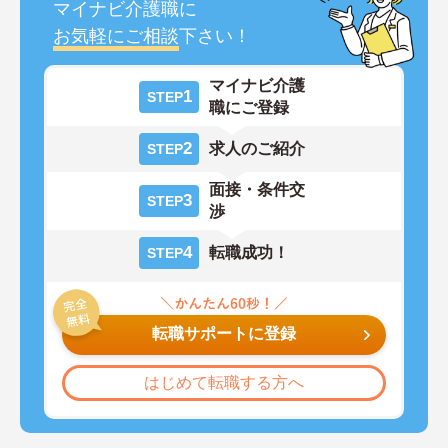
マイナビ介護職に
お気軽にご相談
下さい！
マイナビ介護
1
STEP
職にご登録
2
求人のご紹介
STEP
面接・条件交
3
STEP
渉
4
転職成功！
STEP
転職サポートに登録
はじめて転職する方へ