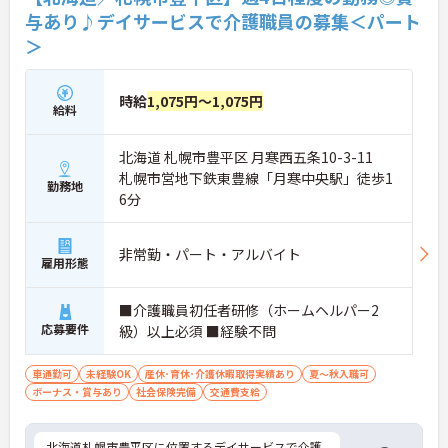
与あり♪デイサービスで介護職員の募集＜パート
＞
時給
1,075円～1,075円
給料
北海道 札幌市豊平区 月寒西五条10-3-11
札幌市営地下鉄東豊線「月寒中央駅」徒歩1
勤務地
6分
非常勤・パート・アルバイト
雇用形態
■介護職員初任者研修（ホームヘルパー2
応募要件
級）以上必須 ■経験不問
車通勤可
未経験OK
産休･育休･介護休暇取得実績あり
夏～秋入職可
ボーナス・賞与あり
社会保険完備
交通費支給
北海道札幌市豊平区に位置するデイサービスで介護