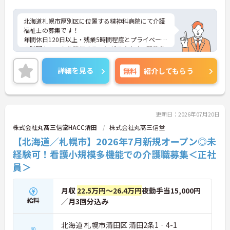
北海道札幌市厚別区に位置する精神科病院にて介護
福祉士の募集です！
年間休日120日以上・残業5時間程度とプライベート
の時間もしっかり確保することができます。研修参
加費支援もありスキルアップも可能です◎ご興味の
ある方には、面接対策ポイントなど、さらに詳細を
詳細を見る
無料
紹介してもらう
ご案内しますのでお気軽にご相談ください！
更新日：2026年07月20日
株式会社丸髙三信堂HACC清田
株式会社丸髙三信堂
【北海道／札幌市】2026年7月新規オープン◎未
経験可！看護小規模多機能での介護職募集＜正社
員＞
月収
22.5万円～26.4万円
夜勤手当15,000円
給料
／月3回分込み
北海道 札幌市清田区 清田2条1‐4-1