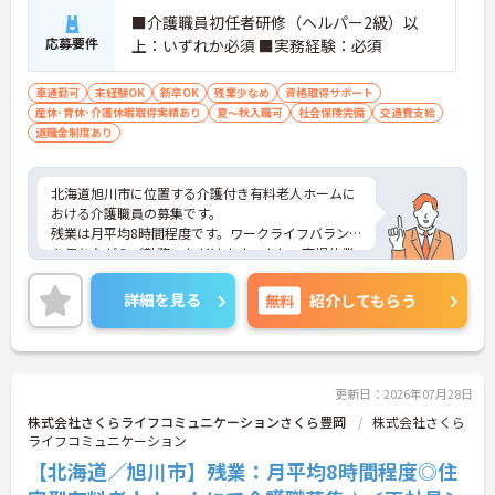
■介護職員初任者研修（ヘルパー2級）以
応募要件
上：いずれか必須 ■実務経験：必須
車通勤可
未経験OK
新卒OK
残業少なめ
資格取得サポート
産休･育休･介護休暇取得実績あり
夏～秋入職可
社会保険完備
交通費支給
退職金制度あり
北海道旭川市に位置する介護付き有料老人ホームに
おける介護職員の募集です。
残業は月平均8時間程度です。ワークライフバランス
を保ちながらご勤務いただけます。また、育児休業
や介護休業の取得実績があり、ライフステージが変
化しても働ける職場環境です。
詳細を見る
無料
紹介してもらう
ご興味のある方には、面接対策ポイントなど、さら
に詳細をご案内しますのでお気軽にご相談くださ
い！
更新日：2026年07月28日
株式会社さくらライフコミュニケーションさくら豊岡
株式会社さくら
ライフコミュニケーション
【北海道／旭川市】残業：月平均8時間程度◎住