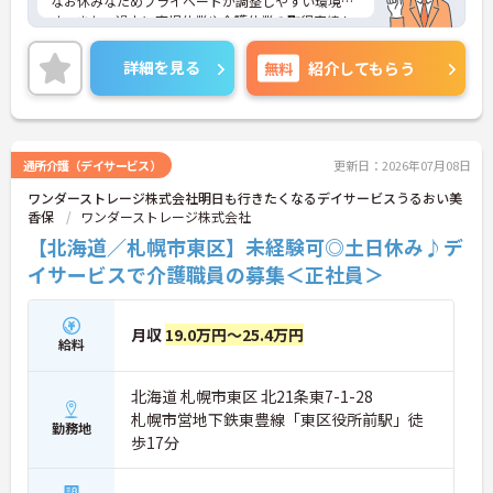
なお休みなためプライベートが調整しやすい環境で
す。また、過去に育児休業や介護休業の取得実績も
あるため長く勤めていきたいという方にもおすすめ
です。ご興味のある方には面接のポイントをお伝え
詳細を見る
無料
紹介してもらう
しますので、お気軽にお問い合わせください。
通所介護（デイサービス）
更新日：2026年07月08日
ワンダーストレージ株式会社明日も行きたくなるデイサービスうるおい美
香保
ワンダーストレージ株式会社
【北海道／札幌市東区】未経験可◎土日休み♪デ
イサービスで介護職員の募集＜正社員＞
月収
19.0万円～25.4万円
給料
北海道 札幌市東区 北21条東7-1-28
札幌市営地下鉄東豊線「東区役所前駅」徒
勤務地
歩17分