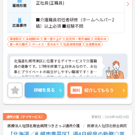
正社員(正職員)
雇用形態
■介護職員初任者研修（ホームヘルパー2
応募要件
級）以上必須 ■経験不問
車通勤可
未経験OK
寮・借り上げ
託児所・育児補助
日勤のみ
夏～秋入職可
ボーナス・賞与あり
社会保険完備
交通費支給
北海道札幌市東区に位置するデイサービスで介護職
員の募集です。17時半終業で土日休みなので、お仕
事とプライベートの両立がしやすい職場です！ま
た、各種福利厚生も充実しているので、長く働きや
すい環境が整っています◎ご興味のある方はご面接
のポイントお伝えしますのでご気軽にお問い合わせ
詳細を見る
無料
紹介してもらう
ください。
通所介護（デイサービス）
更新日：2026年06月29日
医療法人社団北樹会病院つきさっぷ通所介護
医療法人社団北樹会病院
【北海道／札幌市豊平区】週4日程度の勤務◎賞