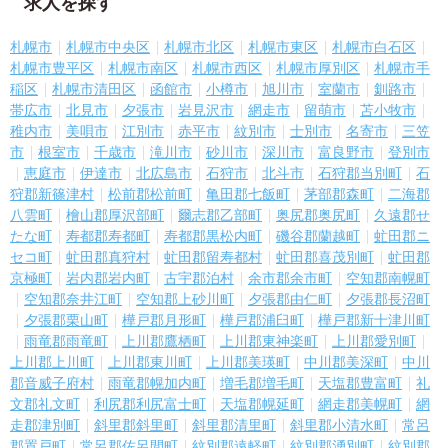
求人を探す
札幌市
札幌市中央区
札幌市北区
札幌市東区
札幌市白石区
札幌市豊平区
札幌市南区
札幌市西区
札幌市厚別区
札幌市手
稲区
札幌市清田区
函館市
小樽市
旭川市
室蘭市
釧路市
帯広市
北見市
夕張市
岩見沢市
網走市
留萌市
苫小牧市
稚内市
美唄市
江別市
赤平市
紋別市
士別市
名寄市
三笠
市
根室市
千歳市
滝川市
砂川市
深川市
富良野市
登別市
恵庭市
伊達市
北広島市
石狩市
北斗市
石狩郡当別町
石
狩郡新篠津村
松前郡松前町
亀田郡七飯町
茅部郡森町
二海郡
八雲町
檜山郡厚沢部町
爾志郡乙部町
奥尻郡奥尻町
久遠郡せ
たな町
寿都郡寿都町
寿都郡黒松内町
磯谷郡蘭越町
虻田郡ニ
セコ町
虻田郡真狩村
虻田郡留寿都村
虻田郡喜茂別町
虻田郡
京極町
岩内郡岩内町
古宇郡泊村
余市郡余市町
空知郡南幌町
空知郡奈井江町
空知郡上砂川町
夕張郡由仁町
夕張郡長沼町
夕張郡栗山町
樺戸郡月形町
樺戸郡浦臼町
樺戸郡新十津川町
雨竜郡雨竜町
上川郡鷹栖町
上川郡東神楽町
上川郡愛別町
上川郡上川町
上川郡東川町
上川郡美瑛町
中川郡美深町
中川
郡音威子府村
雨竜郡幌加内町
増毛郡増毛町
天塩郡豊富町
礼
文郡礼文町
利尻郡利尻富士町
天塩郡幌延町
網走郡美幌町
網
走郡津別町
斜里郡斜里町
斜里郡清里町
斜里郡小清水町
常呂
郡置戸町
常呂郡佐呂間町
紋別郡遠軽町
紋別郡湧別町
紋別郡