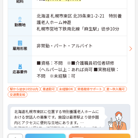
給料
北海道 札幌市東区 北39条東1-2-21 特別養
護老人ホーム神遊
勤務地
札幌市営地下鉄南北線「麻生駅」徒歩10分
非常勤・パート・アルバイト
雇用形態
■資格：不問 ※■介護職員初任者研修
（ヘルパー以上：あれば尚可 ■実務経験：
応募要件
不問 ※未経験：可
駅から徒歩10分以内
車通勤可
未経験OK
資格取得サポート
夏～秋入職可
交通費支給
北海道札幌市東区に位置する特別養護老人ホームに
おける世話人の募集です。施設は最寄駅より徒歩圏
内とアクセスに便利な立地にあります。
勤務日数は週2日～相談可能です。無理なく。プライ
ベートを大切にしながらご勤務いただけます。