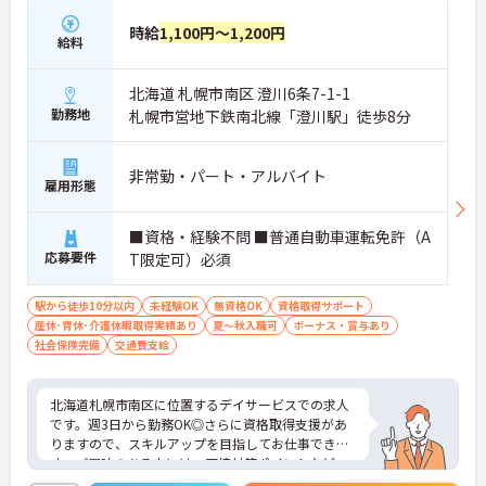
時給
1,100円～1,200円
給料
北海道 札幌市南区 澄川6条7-1-1
勤務地
札幌市営地下鉄南北線「澄川駅」徒歩8分
非常勤・パート・アルバイト
雇用形態
■資格・経験不問 ■普通自動車運転免許（A
応募要件
T限定可）必須
駅から徒歩10分以内
未経験OK
無資格OK
資格取得サポート
産休･育休･介護休暇取得実績あり
夏～秋入職可
ボーナス・賞与あり
社会保険完備
交通費支給
北海道札幌市南区に位置するデイサービスでの求人
です。週3日から勤務OK◎さらに資格取得支援があ
りますので、スキルアップを目指してお仕事できま
す。ご興味のある方には、面接対策ポイントなど、
さらに詳細をご案内しますのでお気軽にご相談くだ