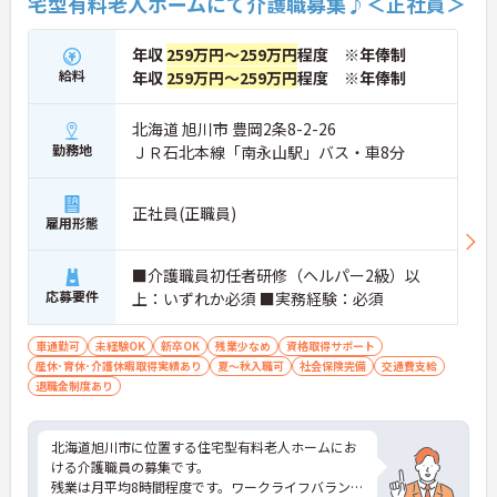
宅型有料老人ホームにて介護職募集♪＜正社員＞
年収
259万円～259万円
程度 ※年俸制
給料
年収
259万円～259万円
程度 ※年俸制
北海道 旭川市 豊岡2条8-2-26
勤務地
ＪＲ石北本線「南永山駅」バス・車8分
正社員(正職員)
雇用形態
■介護職員初任者研修（ヘルパー2級）以
応募要件
上：いずれか必須 ■実務経験：必須
車通勤可
未経験OK
新卒OK
残業少なめ
資格取得サポート
産休･育休･介護休暇取得実績あり
夏～秋入職可
社会保険完備
交通費支給
退職金制度あり
北海道旭川市に位置する住宅型有料老人ホームにお
ける介護職員の募集です。
残業は月平均8時間程度です。ワークライフバランス