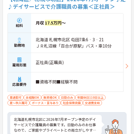
♪デイサービスで介護職員の募集＜正社員＞
月収
17.5万円
～
給料
北海道 札幌市北区 屯田7条6‐3‐21
勤務地
ＪＲ札沼線「百合が原駅」バス・車10分
正社員(正職員)
雇用形態
■資格不問■経験不問
応募要件
車通勤可
未経験OK
無資格OK
日勤のみ
年間休日110日以上
夏～秋入職可
ボーナス・賞与あり
社会保険完備
交通費支給
北海道札幌市北区に2026年7月オープン予定のデイ
サービスで介護職員の募集です。日勤のみのお仕事
なので、ご家庭やプライベートとの両立がしやすい