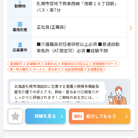
札幌市営地下鉄東西線「南郷１８丁目駅」
勤務地
バス・車7分
正社員(正職員)
雇用形態
■介護職員初任者研修以上必須 ■普通自動
応募要件
車免許（AT限定可）必須 ■経験不問
車通勤可
未経験OK
日勤のみ
年間休日110日以上
資格取得サポート
夏～秋入職可
ボーナス・賞与あり
社会保険完備
交通費支給
北海道札幌市清田区に位置する看護小規模多機能型
居宅介護での求人です。昇給・賞与あり◎頑張りが
しっかりと評価されます！ご興味のある方には、面
接対策ポイントなど、さらに詳細をご案内しますの
でお気軽にご相談ください！
詳細を見る
無料
紹介してもらう