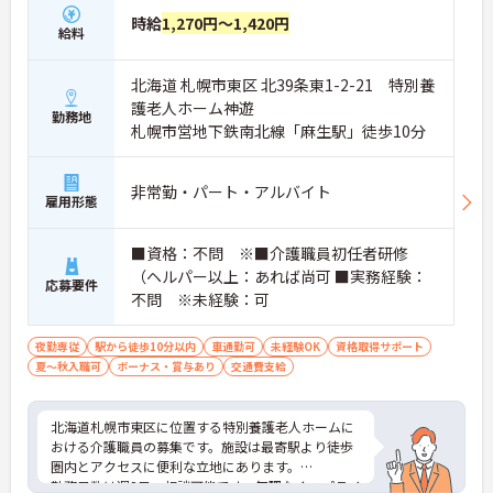
時給
1,270円～1,420円
給料
北海道 札幌市東区 北39条東1-2-21 特別養
護老人ホーム神遊
勤務地
札幌市営地下鉄南北線「麻生駅」徒歩10分
非常勤・パート・アルバイト
雇用形態
■資格：不問 ※■介護職員初任者研修
（ヘルパー以上：あれば尚可 ■実務経験：
応募要件
不問 ※未経験：可
夜勤専従
駅から徒歩10分以内
車通勤可
未経験OK
資格取得サポート
夏～秋入職可
ボーナス・賞与あり
交通費支給
北海道札幌市東区に位置する特別養護老人ホームに
おける介護職員の募集です。施設は最寄駅より徒歩
圏内とアクセスに便利な立地にあります。
勤務日数は週2日～相談可能です。無理なく。プライ