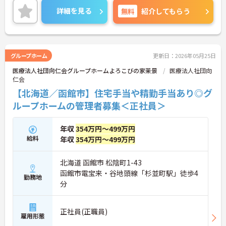
さい！
詳細を見る
無料
紹介してもらう
グループホーム
更新日：2026年05月25日
医療法人社団向仁会グループホームよろこびの家茉景
医療法人社団向
仁会
【北海道／函館市】住宅手当や精勤手当あり◎グ
ループホームの管理者募集＜正社員＞
年収
354万円～499万円
給料
年収
354万円～499万円
北海道 函館市 松陰町1-43
函館市電宝来・谷地頭線「杉並町駅」徒歩4
勤務地
分
正社員(正職員)
雇用形態