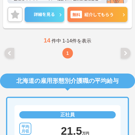
職場です！また、マイカー通勤OK！無料駐車場完備
で安心です♪ご興味のある方はご面接のポイントお
伝えしますのでご気軽にお問い合わせください。
詳細を見る
無料
紹介してもらう
14
件中 1-14件を表示
1
北海道の雇用形態別介護職の平均給与
正社員
21.5
万円