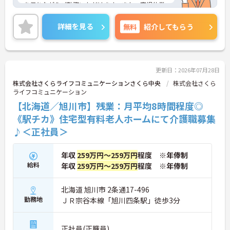
を保ちながらご勤務いただけます。また、育児休業
や介護休業の取得実績があり、ライフステージが変
化しても働ける職場環境です。
詳細を見る
無料
紹介してもらう
ご興味のある方には、面接対策ポイントなど、さら
に詳細をご案内しますのでお気軽にご相談くださ
い！
更新日：2026年07月28日
株式会社さくらライフコミュニケーションさくら中央
株式会社さくら
ライフコミュニケーション
【北海道／旭川市】残業：月平均8時間程度◎
《駅チカ》住宅型有料老人ホームにて介護職募集
♪＜正社員＞
年収
259万円～259万円
程度 ※年俸制
給料
年収
259万円～259万円
程度 ※年俸制
北海道 旭川市 2条通17-496
勤務地
ＪＲ宗谷本線「旭川四条駅」徒歩3分
正社員(正職員)