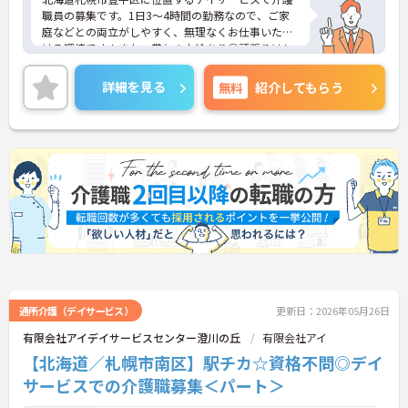
職員の募集です。1日3～4時間の勤務なので、ご家
庭などとの両立がしやすく、無理なくお仕事いただ
ける環境です！また、賞与の支給あり◎頑張りはし
っかりと評価され還元されます♪ご興味のある方は
ご面接のポイントお伝えしますのでご気軽にお問い
詳細を見る
無料
紹介してもらう
合わせください。
通所介護（デイサービス）
更新日：2026年05月26日
有限会社アイデイサービスセンター澄川の丘
有限会社アイ
【北海道／札幌市南区】駅チカ☆資格不問◎デイ
サービスでの介護職募集＜パート＞