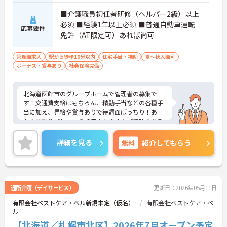
■介護職員初任者研修（ヘルパー2級）以上
必須 ■経験1年以上必須 ■普通自動車運転
応募要件
免許（AT限定可）あれば尚可
管理職求人
駅から徒歩10分以内
住宅手当・補助
夏～秋入職可
ボーナス・賞与あり
社会保険完備
北海道函館市のグループホームで管理者の募集で
す！交通費支給はもちろん、精勤手当などの各種手
当に加え、昇給や賞与ありで待遇面ばっちり！あな
たの頑張りがしっかり評価されます♪ご興味のある
方は面接ポイントをお伝えしますので、お気軽にご
相談ください！
詳細を見る
無料
紹介してもらう
通所介護（デイサービス）
更新日：2026年05月11日
有限会社ベストケア・ベル新規未定（仮名）
有限会社ベストケア・ベ
ル
【北海道／札幌市北区】2026年7月オープン予定