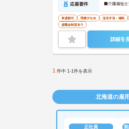
応募要件
■介護福祉士
車通勤可
残業少なめ
住宅手当・補助
退職金制度あり
詳細を
1
件中 1-1件を表示
北海道の雇
正社員
契