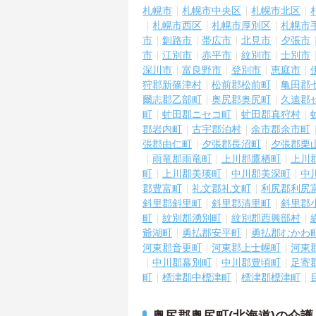
札幌市
札幌市中央区
札幌市北区
札幌市西区
札幌市厚別区
札幌市
市
釧路市
帯広市
北見市
夕張市
市
江別市
赤平市
紋別市
士別市
深川市
富良野市
登別市
恵庭市
狩郡新篠津村
松前郡松前町
亀田郡
爾志郡乙部町
奥尻郡奥尻町
久遠郡
町
虻田郡ニセコ町
虻田郡真狩村
郡岩内町
古宇郡泊村
余市郡余市町
張郡由仁町
夕張郡長沼町
夕張郡栗
雨竜郡雨竜町
上川郡鷹栖町
上川
町
上川郡美瑛町
中川郡美深町
中
郡豊富町
礼文郡礼文町
利尻郡利尻
斜里郡斜里町
斜里郡清里町
斜里郡
町
紋別郡湧別町
紋別郡西興部村
爺湖町
勇払郡安平町
勇払郡むかわ
河東郡音更町
河東郡上士幌町
河東
中川郡幕別町
中川郡豊頃町
足寄
町
標津郡中標津町
標津郡標津町