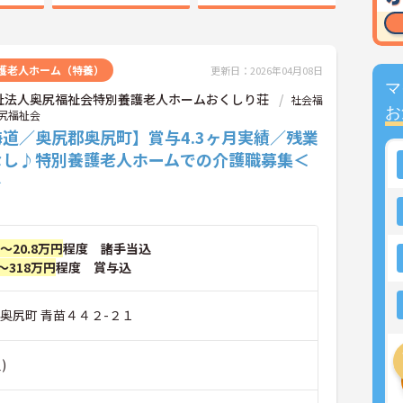
護老人ホーム（特養）
更新日：2026年04月08日
マ
祉法人奥尻福祉会特別養護老人ホームおくしり荘
社会福
お
尻福祉会
道／奥尻郡奥尻町】賞与4.3ヶ月実績／残業
なし♪特別養護老人ホームでの介護職募集＜
＞
円～20.8万円
程度 諸手当込
～318万円
程度 賞与込
奥尻町 青苗４４２-２１
)