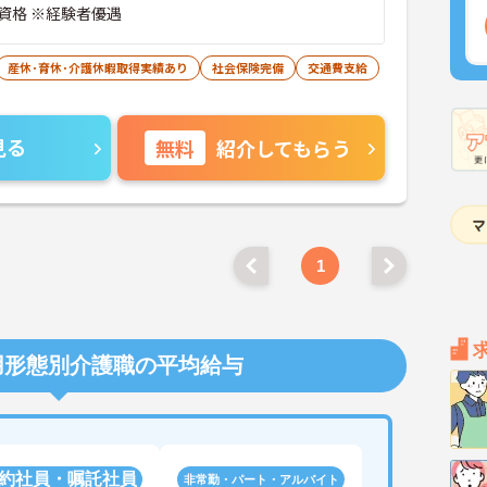
資格 ※経験者優遇
産休･育休･介護休暇取得実績あり
社会保険完備
交通費支給
見る
無料
紹介してもらう
1
用形態別介護職の平均給与
約社員・嘱託社員
非常勤・パート・アルバイト