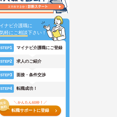
イナビ介護職に
気軽にご相談
下さい！
1
マイナビ介護職にご登録
STEP
2
求人のご紹介
STEP
3
面接・条件交渉
STEP
4
転職成功！
STEP
転職サポートに登録