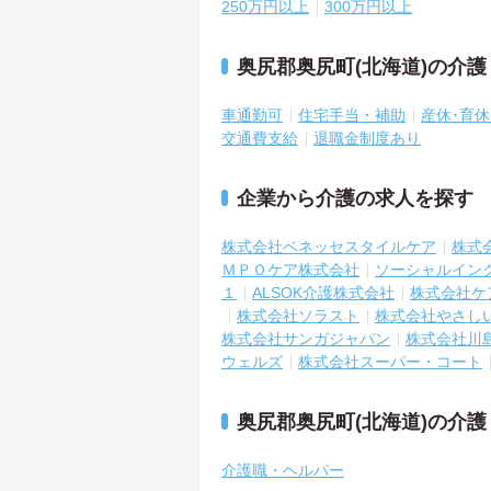
250万円以上
300万円以上
奥尻郡奥尻町(北海道)の介
車通勤可
住宅手当・補助
産休･育
交通費支給
退職金制度あり
企業から介護の求人を探す
株式会社ベネッセスタイルケア
株式
ＭＰＯケア株式会社
ソーシャルイン
１
ALSOK介護株式会社
株式会社ケ
株式会社ソラスト
株式会社やさし
株式会社サンガジャパン
株式会社川
ウェルズ
株式会社スーパー・コート
奥尻郡奥尻町(北海道)の介
介護職・ヘルパー