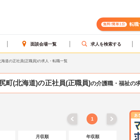
転職
無料!簡単1分
面談会場一覧
求人を検索する
北海道の正社員(正職員)の求人・転職一覧
尻町(北海道)の正社員(正職員)
の介護職・福祉の
1
月収順
年収順