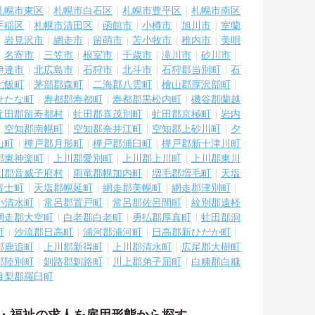
札幌市東区
札幌市白石区
札幌市豊平区
札幌市南区
手稲区
札幌市清田区
函館市
小樽市
旭川市
室蘭
岩見沢市
網走市
留萌市
苫小牧市
稚内市
美唄
名寄市
三笠市
根室市
千歳市
滝川市
砂川市
伊達市
北広島市
石狩市
北斗市
石狩郡当別町
石
七飯町
茅部郡森町
二海郡八雲町
檜山郡厚沢部町
せたな町
寿都郡寿都町
寿都郡黒松内町
磯谷郡蘭越
虻田郡留寿都村
虻田郡喜茂別町
虻田郡京極町
岩内
空知郡南幌町
空知郡奈井江町
空知郡上砂川町
夕
山町
樺戸郡月形町
樺戸郡浦臼町
樺戸郡新十津川町
郡東神楽町
上川郡愛別町
上川郡上川町
上川郡東川
川郡音威子府村
雨竜郡幌加内町
増毛郡増毛町
天塩
富士町
天塩郡幌延町
網走郡美幌町
網走郡津別町
小清水町
常呂郡置戸町
常呂郡佐呂間町
紋別郡遠軽
網走郡大空町
白老郡白老町
勇払郡厚真町
虻田郡洞
町
沙流郡日高町
浦河郡浦河町
日高郡新ひだか町
郡鹿追町
上川郡新得町
上川郡清水町
広尾郡大樹町
郡陸別町
釧路郡釧路町
川上郡弟子屈町
白糠郡白糠
目梨郡羅臼町