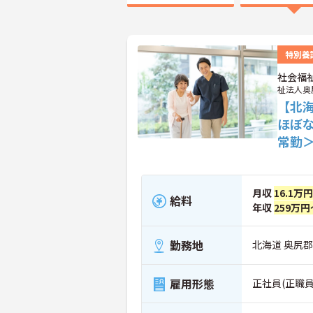
特別養
社会福
祉法人奥
【北海
ほぼ
常勤
月収
16.1万
給料
年収
259万円
勤務地
北海道 奥尻郡
雇用形態
正社員(正職員