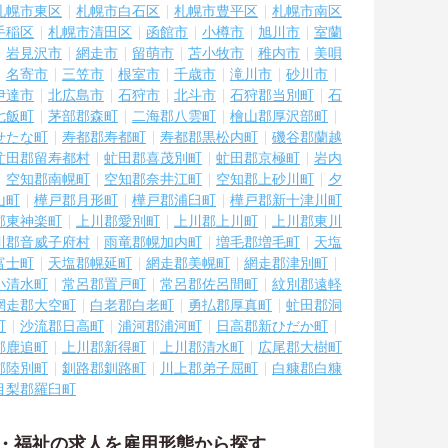
札幌市東区
札幌市白石区
札幌市豊平区
札幌市南区
手稲区
札幌市清田区
函館市
小樽市
旭川市
室蘭
岩見沢市
網走市
留萌市
苫小牧市
稚内市
美唄
名寄市
三笠市
根室市
千歳市
滝川市
砂川市
伊達市
北広島市
石狩市
北斗市
石狩郡当別町
石
七飯町
茅部郡森町
二海郡八雲町
檜山郡厚沢部町
せたな町
寿都郡寿都町
寿都郡黒松内町
磯谷郡蘭越
虻田郡留寿都村
虻田郡喜茂別町
虻田郡京極町
岩内
空知郡南幌町
空知郡奈井江町
空知郡上砂川町
夕
山町
樺戸郡月形町
樺戸郡浦臼町
樺戸郡新十津川町
郡東神楽町
上川郡愛別町
上川郡上川町
上川郡東川
川郡音威子府村
雨竜郡幌加内町
増毛郡増毛町
天塩
富士町
天塩郡幌延町
網走郡美幌町
網走郡津別町
小清水町
常呂郡置戸町
常呂郡佐呂間町
紋別郡遠軽
網走郡大空町
白老郡白老町
勇払郡厚真町
虻田郡洞
町
沙流郡日高町
浦河郡浦河町
日高郡新ひだか町
郡鹿追町
上川郡新得町
上川郡清水町
広尾郡大樹町
郡陸別町
釧路郡釧路町
川上郡弟子屈町
白糠郡白糠
目梨郡羅臼町
護・福祉の求人を雇用形態から探す