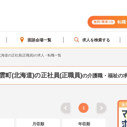
転職
無料!簡単1分
面談会場一覧
求人を検索する
北海道の正社員(正職員)の求人・転職一覧
雲町(北海道)の正社員(正職員)
の介護職・福祉の
1
月収順
年収順