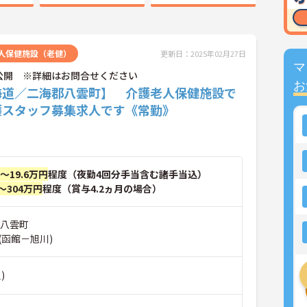
人保健施設（老健）
更新日：2025年02月27日
マ
公開 ※詳細はお問合せください
お
海道／二海郡八雲町】 介護老人保健施設で
護スタッフ募集求人です《常勤》
円～19.6万円
程度（夜勤4回分手当含む諸手当込）
～304万円
程度（賞与4.2ヵ月の場合）
郡八雲町
(函館－旭川)
)