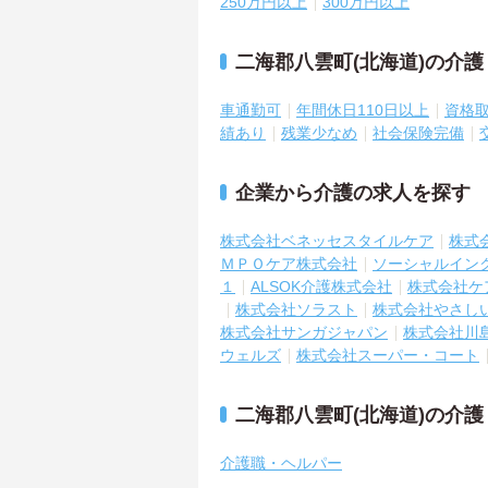
250万円以上
300万円以上
二海郡八雲町(北海道)の介
車通勤可
年間休日110日以上
資格
績あり
残業少なめ
社会保険完備
企業から介護の求人を探す
株式会社ベネッセスタイルケア
株式
ＭＰＯケア株式会社
ソーシャルイン
１
ALSOK介護株式会社
株式会社ケ
株式会社ソラスト
株式会社やさし
株式会社サンガジャパン
株式会社川
ウェルズ
株式会社スーパー・コート
二海郡八雲町(北海道)の介
介護職・ヘルパー