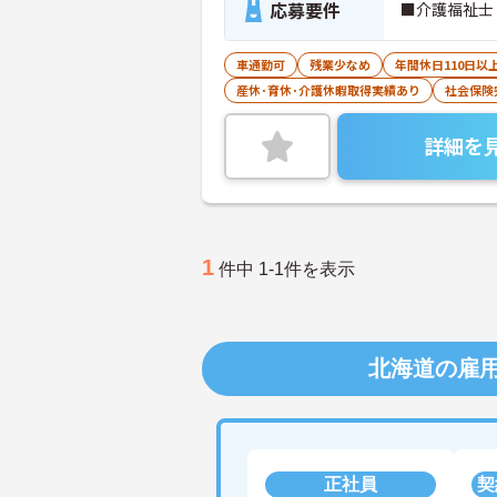
応募要件
■介護福祉士
車通勤可
残業少なめ
年間休日110日以
産休･育休･介護休暇取得実績あり
社会保険
詳細を
1
件中 1-1件を表示
北海道の雇
正社員
契