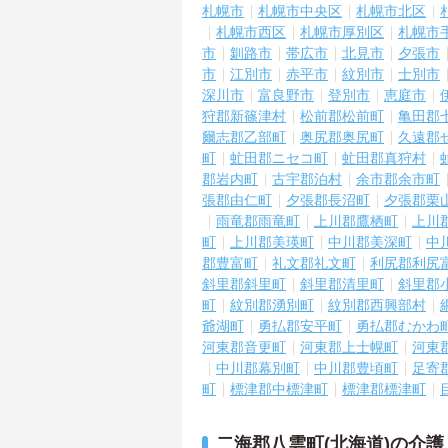
札幌市
札幌市中央区
札幌市北区
札幌市西区
札幌市厚別区
札幌市
市
釧路市
帯広市
北見市
夕張市
市
江別市
赤平市
紋別市
士別市
深川市
富良野市
登別市
恵庭市
狩郡新篠津村
松前郡松前町
亀田郡
爾志郡乙部町
奥尻郡奥尻町
久遠郡
町
虻田郡ニセコ町
虻田郡真狩村
郡岩内町
古宇郡泊村
余市郡余市町
張郡由仁町
夕張郡長沼町
夕張郡栗
雨竜郡雨竜町
上川郡鷹栖町
上川
町
上川郡美瑛町
中川郡美深町
中
郡豊富町
礼文郡礼文町
利尻郡利尻
斜里郡斜里町
斜里郡清里町
斜里郡
町
紋別郡湧別町
紋別郡西興部村
爺湖町
勇払郡安平町
勇払郡むかわ
河東郡音更町
河東郡上士幌町
河東
中川郡幕別町
中川郡豊頃町
足寄
町
標津郡中標津町
標津郡標津町
二海郡八雲町(北海道)の介