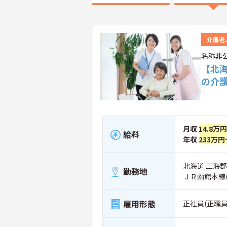
介護老
名称非
【北
の介
月収
14.8万
給料
年収
233万円
北海道 二海
勤務地
ＪＲ函館本線
雇用形態
正社員(正職員