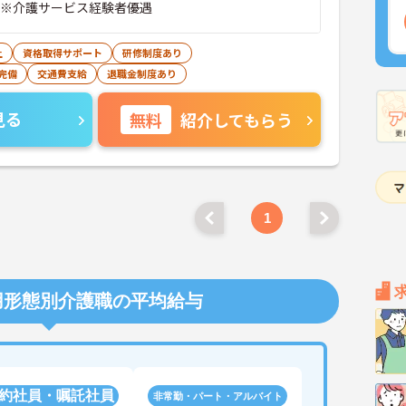
 ※介護サービス経験者優遇
上
資格取得サポート
研修制度あり
完備
交通費支給
退職金制度あり
見る
無料
紹介してもらう
1
用形態別介護職の平均給与
約社員・嘱託社員
非常勤・パート・アルバイト