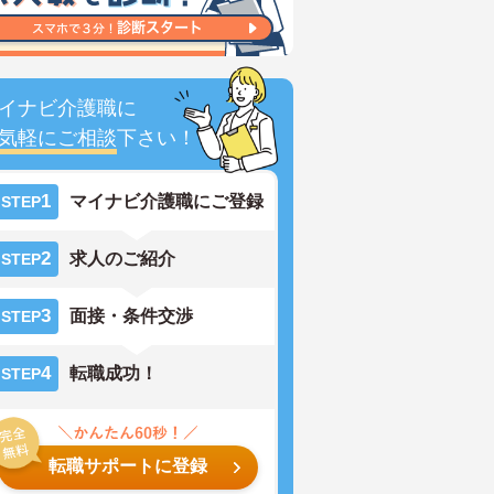
イナビ介護職に
気軽にご相談
下さい！
1
マイナビ介護職にご登録
STEP
2
求人のご紹介
STEP
3
面接・条件交渉
STEP
4
転職成功！
STEP
転職サポートに登録