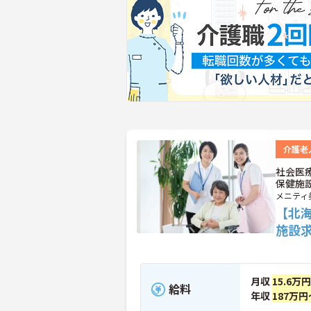
介護老
社会医
保健施
メニティ
【北
施設
月収
15.6万
給料
年収
187万円