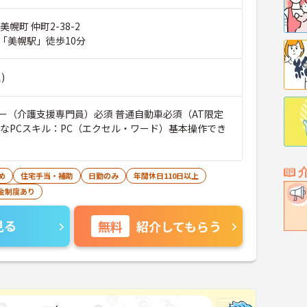
幌町 仲町2-38-2
「美幌駅」徒歩10分
)
ー（介護支援専門員）必須 普通自動車必須（AT限定
要なPCスキル：PC（エクセル・ワード）基本操作でき
め
住宅手当・補助
日勤のみ
年間休日110日以上
金制度あり
見る
無料
紹介してもらう