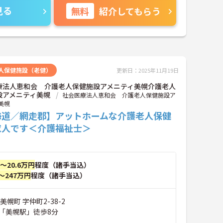
見る
無料
紹介してもらう
人保健施設（老健）
更新日：2025年11月19日
療法人恵和会 介護老人保健施設アメニティ美幌介護老人
設アメニティ美幌
社会医療法人恵和会 介護老人保健施設ア
美幌
海道／網走郡】アットホームな介護老人保健
求人です＜介護福祉士＞
円～20.6万円
程度（諸手当込）
～247万円
程度（諸手当込）
美幌町 字仲町2-38-2
「美幌駅」徒歩8分