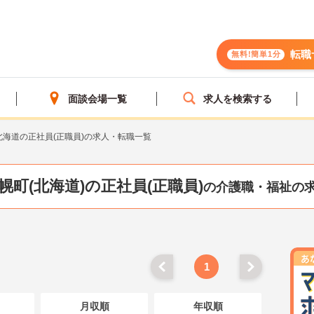
転職
無料!簡単1分
面談会場一覧
求人を検索する
北海道の正社員(正職員)の求人・転職一覧
幌町(北海道)の正社員(正職員)
の介護職・福祉の
1
月収順
年収順