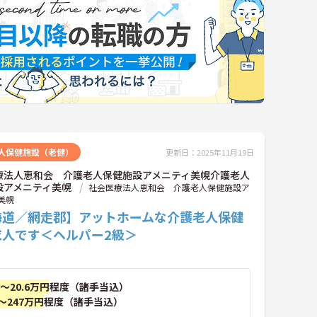
人保健施設（老健）
更新日：2025年11月19日
療法人恵和会 介護老人保健施設アメニティ美幌介護老人
設アメニティ美幌
社会医療法人恵和会 介護老人保健施設ア
美幌
海道／網走郡】アットホームな介護老人保健
求人です＜ヘルパー2級＞
円～20.6万円
程度（諸手当込）
～247万円
程度（諸手当込）