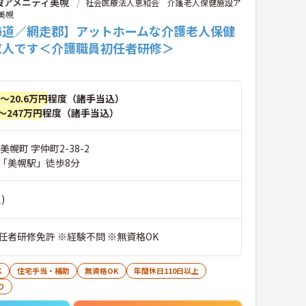
設アメニティ美幌
社会医療法人恵和会 介護老人保健施設ア
美幌
海道／網走郡】アットホームな介護老人保健
求人です＜介護職員初任者研修＞
円～20.6万円
程度（諸手当込）
～247万円
程度（諸手当込）
美幌町 字仲町2-38-2
「美幌駅」徒歩8分
)
任者研修免許 ※経験不問 ※無資格OK
K
住宅手当・補助
無資格OK
年間休日110日以上
り