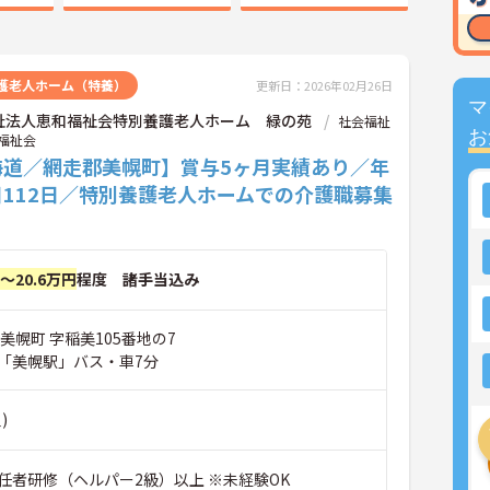
護老人ホーム（特養）
更新日：2026年02月26日
マ
祉法人恵和福祉会特別養護老人ホーム 緑の苑
社会福祉
お
福祉会
海道／網走郡美幌町】賞与5ヶ月実績あり／年
日112日／特別養護老人ホームでの介護職募集
円～20.6万円
程度 諸手当込み
美幌町 字稲美105番地の7
「美幌駅」バス・車7分
)
任者研修（ヘルパー2級）以上 ※未経験OK