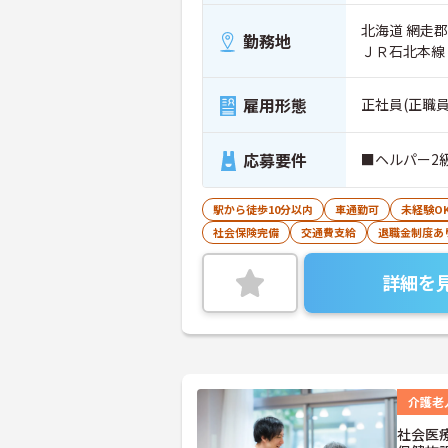
北海道 網走郡
勤務地
ＪＲ石北本線
雇用形態
正社員(正職員
応募要件
■ヘルパー2級
駅から徒歩10分以内
車通勤可
未経験O
社会保険完備
交通費支給
退職金制度あ
詳細を
介護老
社会医