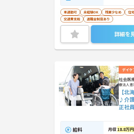
車通勤可
未経験OK
残業少なめ
住
交通費支給
退職金制度あり
詳細を
デイケ
社会医
療法人恵
【北
♪介
正社
給料
月収
18.8万円