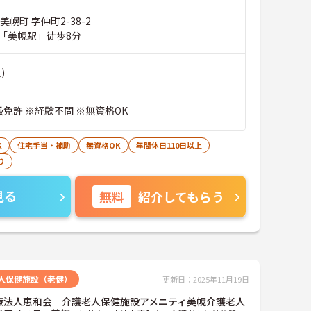
美幌町 字仲町2-38-2
「美幌駅」徒歩8分
)
免許 ※経験不問 ※無資格OK
K
住宅手当・補助
無資格OK
年間休日110日以上
り
見る
無料
紹介してもらう
人保健施設（老健）
更新日：2025年11月19日
療法人恵和会 介護老人保健施設アメニティ美幌介護老人