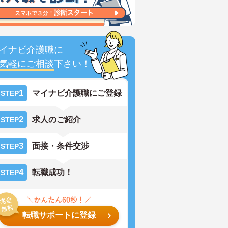
イナビ介護職に
気軽にご相談
下さい！
1
マイナビ介護職にご登録
STEP
2
求人のご紹介
STEP
3
面接・条件交渉
STEP
4
転職成功！
STEP
転職サポートに登録