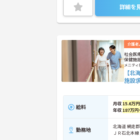
詳細を
介護老
社会医
保健施
メニティ
【北
施設
月収
15.6万
給料
年収
187万円
北海道 網走郡
勤務地
ＪＲ石北本線