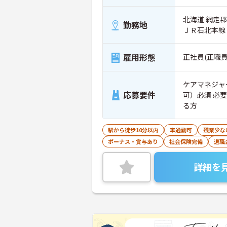
北海道 網走郡美
勤務地
ＪＲ石北本線
雇用形態
正社員(正職員
ケアマネジャ
応募要件
可）必須 必
る方
駅から徒歩10分以内
車通勤可
残業少な
ボーナス・賞与あり
社会保険完備
退職
詳細を