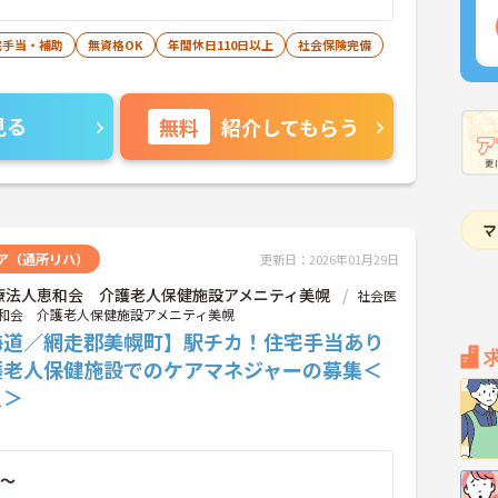
宅手当・補助
無資格OK
年間休日110日以上
社会保険完備
見る
無料
紹介してもらう
ア（通所リハ）
更新日：2026年01月29日
療法人恵和会 介護老人保健施設アメニティ美幌
社会医
和会 介護老人保健施設アメニティ美幌
海道／網走郡美幌町】駅チカ！住宅手当あり
護老人保健施設でのケアマネジャーの募集＜
員＞
～