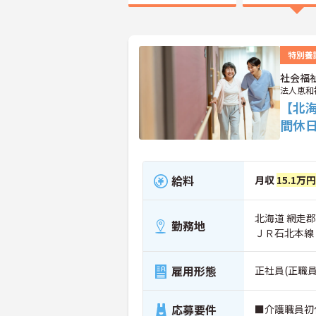
特別養
社会福
法人恵和
【北
間休
給料
月収
15.1万
北海道 網走郡
勤務地
ＪＲ石北本線
雇用形態
正社員(正職員
応募要件
■介護職員初