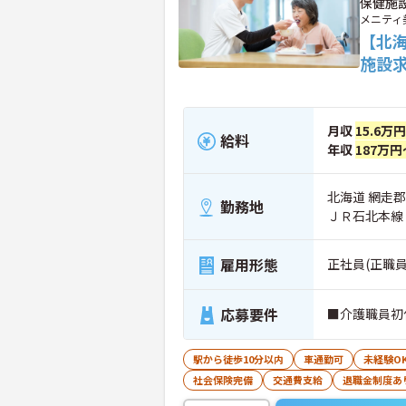
保健施
メニティ
【北
施設
月収
15.6万
給料
年収
187万円
北海道 網走郡
勤務地
ＪＲ石北本線
雇用形態
正社員(正職員
応募要件
■介護職員初
駅から徒歩10分以内
車通勤可
未経験O
社会保険完備
交通費支給
退職金制度あ