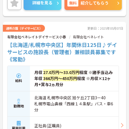
最寄り駅から徒歩1分と近く、マイカー通勤も可能
詳細を見る
無料
紹介してもらう
なので、通勤が便利なところもおすすめポイントで
す♪
ご興味ある方には、面接対策ポイントなど、さらに
詳細をお話しいたしますのでお気軽にご相談くださ
い！
通所介護（デイサービス）
更新日：2025年05月07日
有限会社ベネレイトデイサービス小春
有限会社ベネレイト
【北海道/札幌市中央区】年間休日125日♪デイ
サービスの施設長（管理者）兼相談員募集です
《常勤》
月収
27.0万円～33.0万円
程度 ※諸手当込み
年収
366万円～450万円
程度 ※月収×12ヶ
給料
月+賞与2ヵ月分
北海道 札幌市中央区 旭ケ丘2丁目3ー40
札幌市電山鼻線「西線１４条駅」バス・車6
勤務地
分
正社員(正職員)
雇用形態