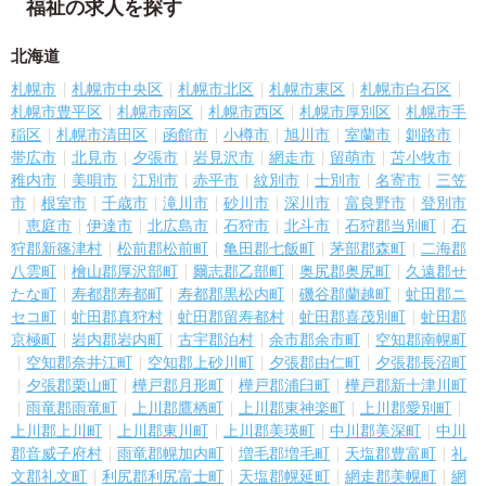
福祉の求人を探す
北海道
札幌市
札幌市中央区
札幌市北区
札幌市東区
札幌市白石区
札幌市豊平区
札幌市南区
札幌市西区
札幌市厚別区
札幌市手
稲区
札幌市清田区
函館市
小樽市
旭川市
室蘭市
釧路市
帯広市
北見市
夕張市
岩見沢市
網走市
留萌市
苫小牧市
稚内市
美唄市
江別市
赤平市
紋別市
士別市
名寄市
三笠
市
根室市
千歳市
滝川市
砂川市
深川市
富良野市
登別市
恵庭市
伊達市
北広島市
石狩市
北斗市
石狩郡当別町
石
狩郡新篠津村
松前郡松前町
亀田郡七飯町
茅部郡森町
二海郡
八雲町
檜山郡厚沢部町
爾志郡乙部町
奥尻郡奥尻町
久遠郡せ
たな町
寿都郡寿都町
寿都郡黒松内町
磯谷郡蘭越町
虻田郡ニ
セコ町
虻田郡真狩村
虻田郡留寿都村
虻田郡喜茂別町
虻田郡
京極町
岩内郡岩内町
古宇郡泊村
余市郡余市町
空知郡南幌町
空知郡奈井江町
空知郡上砂川町
夕張郡由仁町
夕張郡長沼町
夕張郡栗山町
樺戸郡月形町
樺戸郡浦臼町
樺戸郡新十津川町
雨竜郡雨竜町
上川郡鷹栖町
上川郡東神楽町
上川郡愛別町
上川郡上川町
上川郡東川町
上川郡美瑛町
中川郡美深町
中川
郡音威子府村
雨竜郡幌加内町
増毛郡増毛町
天塩郡豊富町
礼
文郡礼文町
利尻郡利尻富士町
天塩郡幌延町
網走郡美幌町
網