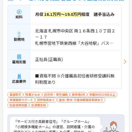
月収
16.1万円～19.0万円
程度 諸手当込み
給料
北海道 札幌市中央区 南１６条西１０丁目２
－１７
勤務地
札幌市営地下鉄東西線「大谷地駅」バス・
車15分
正社員(正職員)
雇用形態
■資格不問 ※介護職員初任者研修受講料無
応募要件
料制度あり
車通勤可
残業少なめ
託児所・育児補助
無資格OK
年間休日110日以上
資格取得サポート
研修制度あり
産休･育休･介護休暇取得実績あり
社会保険完備
交通費支給
「サービス付き高齢者住宅」「グループホーム」
「小規模多機能ホーム」の運営、訪問看護・介護の
提供などにより地域に密着した介護・福祉サービス