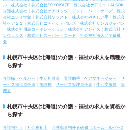
ルー株式会社
株式会社SOYOKAZE
株式会社ケア２１
ALSOK
介護株式会社
株式会社ケアリッツ・アンド・パートナーズ
株式
会社ニチイ学館
株式会社ソラスト
株式会社やさしい手
株式会
社ケア２１
株式会社ニチイケアパレス
株式会社サンガジャパン
株式会社川島コーポレーション
株式会社アンビス
株式会社サ
ンウェルズ
株式会社スーパー・コート
社会福祉法人ノテ福祉
会
札幌市中央区(北海道)の介護・福祉の求人を職種か
ら探す
介護職・ヘルパー
生活相談員
看護助手
ケアマネージャー
サ
ービス提供責任者
施設長
サービス管理責任者
生活支援員
管
理者
札幌市中央区(北海道)の介護・福祉の求人を資格か
ら探す
介護福祉士
社会福祉士
介護職員初任者研修（ホームヘルパー2