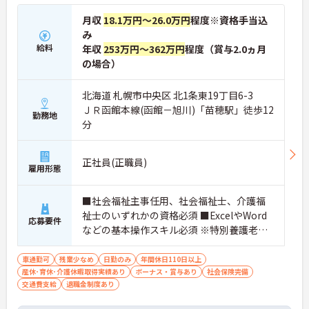
月収
18.1万円～26.0万円
程度※資格手当込
み
給料
年収
253万円～362万円
程度（賞与2.0ヵ月
の場合）
北海道 札幌市中央区 北1条東19丁目6-3
ＪＲ函館本線(函館－旭川)「苗穂駅」徒歩12
勤務地
分
正社員(正職員)
雇用形態
■社会福祉主事任用、社会福祉士、介護福
祉士のいずれかの資格必須 ■ExcelやWord
応募要件
などの基本操作スキル必須 ※特別養護老人
ホームでの経験があればなお可
車通勤可
残業少なめ
日勤のみ
年間休日110日以上
産休･育休･介護休暇取得実績あり
ボーナス・賞与あり
社会保険完備
交通費支給
退職金制度あり