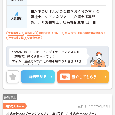
■以下のいずれかの資格をお持ちの方 社会
福祉士、ケアマネジャー（介護支援専門
応募要件
員）、介護福祉士、社会福祉主事任用 ■デ
イサービスの相談員又は介護職の経験必須
管理職求人
車通勤可
年間休日110日以上
産休･育休･介護休暇取得実績あり
社会保険完備
交通費支給
北海道札幌市中央区にあるデイサービスの施設長
（管理者）兼相談員求人です！
マイカー通勤応相談で無料駐車場あり！昼食は1食2
00円で食べれます♪
ご興味ある方には、面接対策ポイントなど、詳細を
お話しいたしますのでお気軽にご相談ください。
詳細を見る
無料
紹介してもらう
募集停止
有料老人ホーム
更新日：2026年05月18日
株式会社あいプランケアメゾン山鼻1号館
株式会社あいプラン