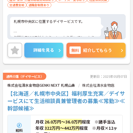
交通費支給
退職金制度あり
札幌市中央区に位置するデイサービスです。
年間休日110日以上あり、しっかり働いてしっかり
休める、社員にとって理想の働き方を実現できま
す。
詳細を見る
無料
紹介してもらう
日勤のみ、残業も少なめです！
通所介護（デイサービス）
更新日：2025年05月07日
ご興味をお持ちの方はお気軽にお問い合わせくださ
株式会社清水金物店GENKI NEXT 札幌山鼻
株式会社清水金物店
い。
【北海道／札幌市中央区】福利厚生充実／デイサ
ービスにて生活相談員兼管理者の募集≪常勤≫≪
幹部候補≫
月収
26.0万円～36.0万円
程度 ※諸手当込
年収
322万円～442万円
程度 ※月収×12ヶ
給料