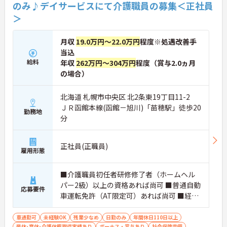
のみ♪デイサービスにて介護職員の募集＜正社員
＞
月収
19.0万円～22.0万円
程度※処遇改善手
当込
給料
年収
262万円～304万円
程度（賞与2.0ヵ月
の場合）
北海道 札幌市中央区 北2条東19丁目11-2
ＪＲ函館本線(函館－旭川)「苗穂駅」徒歩20
勤務地
分
正社員(正職員)
雇用形態
■介護職員初任者研修修了者（ホームヘル
パー2級）以上の資格あれば尚可 ■普通自動
応募要件
車運転免許（AT限定可）あれば尚可 ■経験
不問
車通勤可
未経験OK
残業少なめ
日勤のみ
年間休日110日以上
産休･育休･介護休暇取得実績あり
ボーナス・賞与あり
社会保険完備