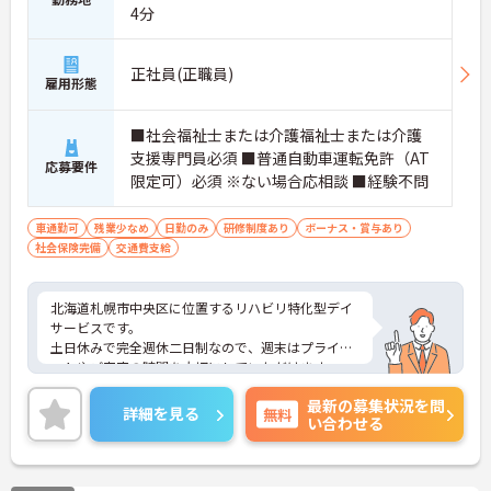
4分
正社員(正職員)
雇用形態
■社会福祉士または介護福祉士または介護
支援専門員必須 ■普通自動車運転免許（AT
応募要件
限定可）必須 ※ない場合応相談 ■経験不問
車通勤可
残業少なめ
日勤のみ
研修制度あり
ボーナス・賞与あり
社会保険完備
交通費支給
北海道札幌市中央区に位置するリハビリ特化型デイ
サービスです。
土日休みで完全週休二日制なので、週末はプライベ
ートやご家庭の時間を大切にしていただけます。
実力がしっかりと評価されるため職員に還元されま
最新の募集状況を問
す。
詳細を見る
無料
い合わせる
ご興味のある方には、面接対策ポイントなど、さら
に詳細をお話しいたしますのでお気軽にご相談くだ
さい！