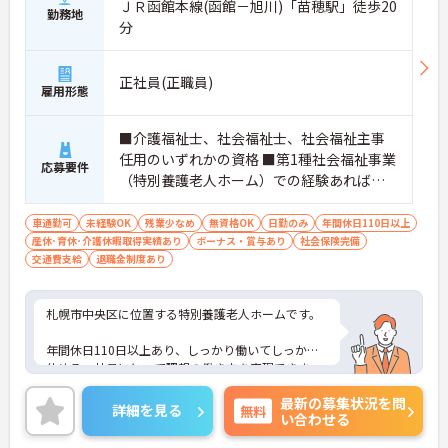
ＪＲ函館本線(函館－旭川)「苗穂駅」徒歩20
勤務地
分
正社員(正職員)
雇用形態
■介護福祉士、社会福祉士、社会福祉主事
任用のいずれかの資格 ■第1種社会福祉事業
応募要件
（特別養護老人ホーム）での経験あれば尚
可 ■普通自動車運転免許（AT限定可）あれ
ば尚可 ■必要なＰＣスキル：Ｅｘｃｅｌや
車通勤可
未経験OK
残業少なめ
無資格OK
日勤のみ
年間休日110日以上
産休･育休･介護休暇取得実績あり
Ｗｏｒｄ等の基本操作
ボーナス・賞与あり
社会保険完備
交通費支給
退職金制度あり
札幌市中央区に位置する特別養護老人ホームです。
年間休日110日以上あり、しっかり働いてしっかり
休める、社員にとって理想の働き方を実現できま
す。
最新の募集状況を問
詳細を見る
無料
い合わせる
日勤のみ、残業も少なめです！