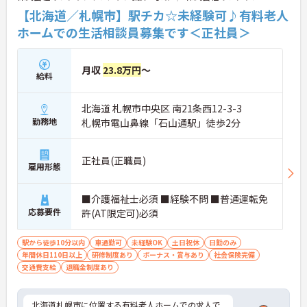
【北海道／札幌市】駅チカ☆未経験可♪有料老人
ホームでの生活相談員募集です＜正社員＞
月収
23.8万円
～
給料
北海道 札幌市中央区 南21条西12-3-3
勤務地
札幌市電山鼻線「石山通駅」徒歩2分
正社員(正職員)
雇用形態
■介護福祉士必須 ■経験不問 ■普通運転免
応募要件
許(AT限定可)必須
駅から徒歩10分以内
車通勤可
未経験OK
土日祝休
日勤のみ
年間休日110日以上
研修制度あり
ボーナス・賞与あり
社会保険完備
交通費支給
退職金制度あり
北海道札幌市に位置する有料老人ホームでの求人で