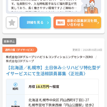
す。社員割引や、入社時転居手当など福利厚生が充
実しており、長く働きやすい環境です♪ご興味のあ
る方には、面接対策ポイントなど、さらに詳細をご
案内しますのでお気軽にご相談ください！
最新の募集状況を問
詳細を見る
無料
い合わせる
募集停止
通所介護（デイサービス）
更新日：2026年05月18日
株式会社CDFグループリハビリ＆コンディショニングセンターZERO
株式会社CDFグループ
【北海道／札幌市】土日休み☆リハビリ特化型デ
イサービスにて生活相談員募集〈正社員〉
月収
18.5万円
～程度
給料
北海道 札幌市中央区 円山西町8丁目1-27
札幌市営地下鉄東西線「円山公園駅」徒歩2
勤務地