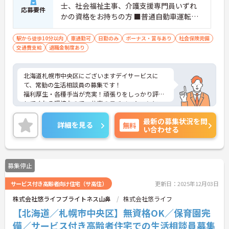
士、社会福祉主事、介護支援専門員いずれ
応募要件
かの資格をお持ちの方 ■普通自動車運転免
許（AT限定可） ■管理者経験がある方 ■W
ord・Excelの基本操作ができる方
駅から徒歩10分以内
車通勤可
日勤のみ
ボーナス・賞与あり
社会保険完備
交通費支給
退職金制度あり
北海道札幌市中央区にございますデイサービスに
て、常勤の生活相談員の募集です！
福利厚生・各種手当が充実！頑張りをしっかり評価
してくれる環境なので、仕事のモチベーションにつ
ながります◎
最新の募集状況を問
最寄り駅から徒歩1分と近く、マイカー通勤も可能
詳細を見る
無料
い合わせる
なので、通勤が便利なところもおすすめポイントで
す♪
ご興味ある方には、面接対策ポイントなど、さらに
詳細をお話しいたしますのでお気軽にご相談くださ
募集停止
い！
サービス付き高齢者向け住宅（サ高住）
更新日：2025年12月03日
株式会社悠ライフブライトネス山鼻
株式会社悠ライフ
【北海道／札幌市中央区】無資格OK／保育園完
備／サービス付き高齢者住宅での生活相談員募集