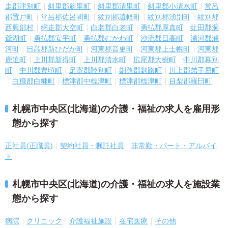
走郡津別町
斜里郡斜里町
斜里郡清里町
斜里郡小清水町
常呂
郡置戸町
常呂郡佐呂間町
紋別郡遠軽町
紋別郡湧別町
紋別郡
西興部村
網走郡大空町
白老郡白老町
勇払郡厚真町
虻田郡洞
爺湖町
勇払郡安平町
勇払郡むかわ町
沙流郡日高町
浦河郡浦
河町
日高郡新ひだか町
河東郡音更町
河東郡上士幌町
河東郡
鹿追町
上川郡新得町
上川郡清水町
広尾郡大樹町
中川郡幕別
町
中川郡豊頃町
足寄郡陸別町
釧路郡釧路町
川上郡弟子屈町
白糠郡白糠町
標津郡中標津町
標津郡標津町
目梨郡羅臼町
札幌市中央区(北海道)の介護・福祉の求人を雇用形
態から探す
正社員(正職員)
契約社員・嘱託社員
非常勤・パート・アルバイ
ト
札幌市中央区(北海道)の介護・福祉の求人を施設業
態から探す
病院
クリニック
介護福祉施設
在宅医療
その他