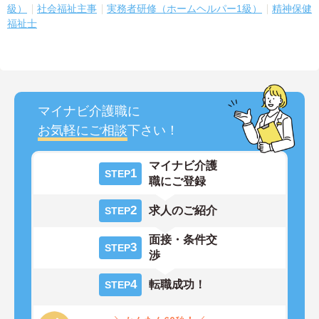
級）
社会福祉主事
実務者研修（ホームヘルパー1級）
精神保健
福祉士
マイナビ介護職に
お気軽にご相談
下さい！
マイナビ介護
1
STEP
職にご登録
2
求人のご紹介
STEP
面接・条件交
3
STEP
渉
4
転職成功！
STEP