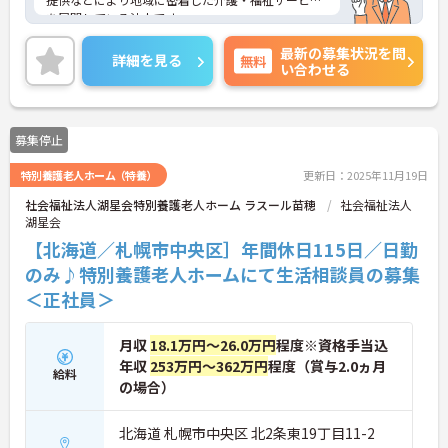
を展開している法人です。
ミャンマーをはじめとしたアジア諸国での海外事業
最新の募集状況を問
や、グローバル化にも対応できるアプリ開発なども
詳細を見る
無料
い合わせる
積極的に行なうなど人材育成にも力を入れていま
す。
福利厚生モ充実しており、長く安心してご就業いた
だけます。
募集停止
ご興味ある方には、面接対策ポイントなど、さらに
詳細をお話しいたしますのでお気軽にご相談くださ
特別養護老人ホーム（特養）
更新日：2025年11月19日
い！
社会福祉法人湖星会特別養護老人ホーム ラスール苗穂
社会福祉法人
湖星会
【北海道／札幌市中央区］年間休日115日／日勤
のみ♪特別養護老人ホームにて生活相談員の募集
＜正社員＞
月収
18.1万円～26.0万円
程度※資格手当込
年収
253万円～362万円
程度（賞与2.0ヵ月
給料
の場合）
北海道 札幌市中央区 北2条東19丁目11-2