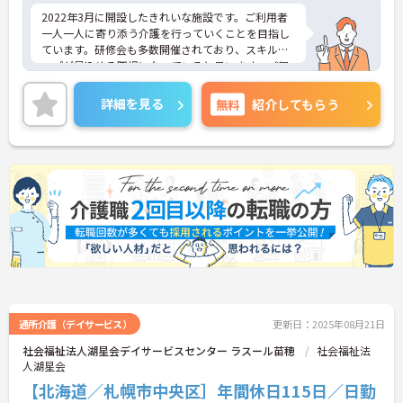
2022年3月に開設したきれいな施設です。ご利用者
一人一人に寄り添う介護を行っていくことを目指し
ています。研修会も多数開催されており、スキルア
ップが見込める職場になっていると思います。ご興
味のある方には、面接対策ポイントなど、さらに詳
細をお話しいたしますのでお気軽にご相談くださ
詳細を見る
無料
紹介してもらう
い！
通所介護（デイサービス）
更新日：2025年08月21日
社会福祉法人湖星会デイサービスセンター ラスール苗穂
社会福祉法
人湖星会
【北海道／札幌市中央区］年間休日115日／日勤