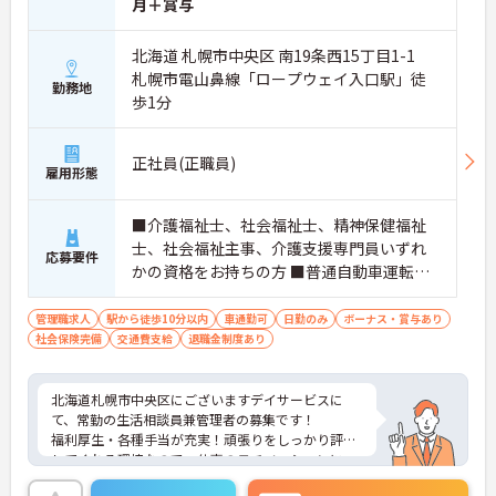
月＋賞与
北海道 札幌市中央区 南19条西15丁目1-1
札幌市電山鼻線「ロープウェイ入口駅」徒
勤務地
歩1分
正社員(正職員)
雇用形態
■介護福祉士、社会福祉士、精神保健福祉
士、社会福祉主事、介護支援専門員いずれ
応募要件
かの資格をお持ちの方 ■普通自動車運転免
許（AT限定可） ■管理者経験がある方 ■W
ord・Excelの基本操作ができる方
管理職求人
駅から徒歩10分以内
車通勤可
日勤のみ
ボーナス・賞与あり
社会保険完備
交通費支給
退職金制度あり
北海道札幌市中央区にございますデイサービスに
て、常勤の生活相談員兼管理者の募集です！
福利厚生・各種手当が充実！頑張りをしっかり評価
してくれる環境なので、仕事のモチベーションにつ
ながります◎