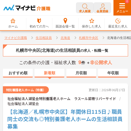
0
0
求人検索
会員登録
メニュー
ホーム
初めての方へ
面談会場一覧
保存した求人
最近見た求人
マイナビ介護職
生活相談員
北海道
札幌市中央区
北海道の生活相
札幌市中央区(北海道)の生活相談員
の求人・転職一覧
9
この条件の介護・福祉求人数
非公開求人
件 ＋
おすすめ順
新着順
月収順
年収順
特別養護老人ホーム（特養）
更新日：2026年06月17日
社会福祉法人湖星会特別養護老人ホーム ラスール苗穂リバーサイド
社会福祉法人湖星会
【北海道／札幌市中央区】年間休日115日♪職員
同士の交流も◎特別養護老人ホームの生活相談員
募集