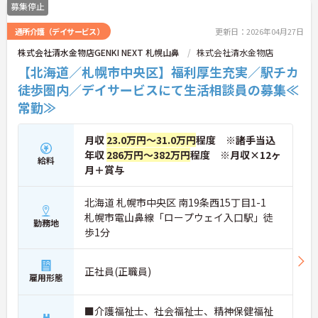
募集停止
通所介護（デイサービス）
更新日：2026年04月27日
株式会社清水金物店GENKI NEXT 札幌山鼻
株式会社清水金物店
【北海道／札幌市中央区】福利厚生充実／駅チカ
徒歩圏内／デイサービスにて生活相談員の募集≪
常勤≫
月収
23.0万円～31.0万円
程度 ※諸手当込
年収
286万円～382万円
程度 ※月収×12ヶ
給料
月＋賞与
北海道 札幌市中央区 南19条西15丁目1-1
札幌市電山鼻線「ロープウェイ入口駅」徒
勤務地
歩1分
正社員(正職員)
雇用形態
■介護福祉士、社会福祉士、精神保健福祉