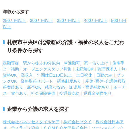
年収から探す
250万円以上
300万円以上
350万円以上
400万円以上
500万円
以上
札幌市中央区(北海道)の介護・福祉の求人をこだわ
り条件から探す
夜勤専従
駅から徒歩10分以内
車通勤可
寮・借り上げ
住宅手
当・補助
オープニングスタッフ募集
未経験OK
管理職求人
無
資格OK
高収入
年間休日110日以上
土日祝休
日勤のみ
ブラ
ンクOK
資格取得サポート
研修制度あり
産休･育休･介護休暇取
得実績あり
新卒OK
残業少なめ
託児所・育児補助あり
ボーナ
ス・賞与あり
社会保険完備
交通費支給
退職金制度あり
企業から介護の求人を探す
株式会社ベネッセスタイルケア
株式会社ツクイ
株式会社日本ア
メニティライフ協会
ＳＯＭＰＯケア株式会社
ソーシャルインク