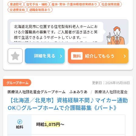
車通勤可
住宅手当・補助
産休･育休･介護休暇取得実績あり
社会保険完備
交通費支給
退職金制度あり
北海道北見市に位置する住宅型有料老人ホームにお
ける介護職員の募集です。ご入居者が活き活きと笑
顔で生活できるようサポートしています。
残業は基本ありません。そのためワークライフバラ
ンスを保ちながらご勤務いただけます。
ご興味のある方には、面接対策ポイントなど、さら
詳細を見る
無料
紹介してもらう
に詳細をお話しいたしますのでお気軽にご相談くだ
さい！
グループホーム
更新日：2026年05月08日
医療法人社団北星会グループホーム ふぁみりあ
医療法人社団北星会
【北海道／北見市】資格経験不問♪マイカー通勤
OK◎グループホームで介護職募集《パート》
時給
1,075円
～
給料