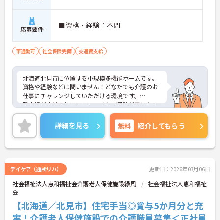
■資格・経験：不問
応募要件
車通勤可
社会保険完備
交通費支給
北海道北見市に位置する小規模多機能ホームです。
資格や経験などは問いません！どなたでも介護のお
仕事にチャレンジしていただける環境です。
駐車場が完備されていて、マイカー通勤が可能なた
め、通勤に便利です。
ご興味をお持ちの方はお気軽にお問い合わせくださ
詳細を見る
無料
紹介してもらう
い。
デイケア（通所リハ）
更新日：2026年03月06日
社会福祉法人恵和福祉会介護老人保健施設緑風
社会福祉法人恵和福祉
会
【北海道／北見市】住宅手当◎賞与5か月分と充
実！介護老人保健施設での介護職員募集＜正社員