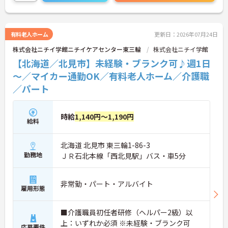
い！
有料老人ホーム
更新日：2026年07月24日
株式会社ニチイ学館ニチイケアセンター東三輪
株式会社ニチイ学館
【北海道／北見市】未経験・ブランク可♪週1日
～／マイカー通勤OK／有料老人ホーム／介護職
／パート
時給
1,140円～1,190円
給料
北海道 北見市 東三輪1-86-3
勤務地
ＪＲ石北本線「西北見駅」バス・車5分
非常勤・パート・アルバイト
雇用形態
■介護職員初任者研修（ヘルパー2級）以
上：いずれか必須 ※未経験・ブランク可
応募要件