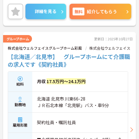
ご興味ある方には、面接対策ポイントなど、さらに
詳細をお話しいたしますのでお気軽にご相談くださ
詳細を見る
無料
紹介してもらう
い！
グループホーム
更新日：2025年10月27日
株式会社ウェルフェイスグループホーム彩風
株式会社ウェルフェイス
【北海道／北見市】 グループホームにて介護職
の求人です《契約社員》
月収
17.5万円～24.1万円
給料
北海道 北見市 川東66-28
勤務地
ＪＲ石北本線「北見駅」バス・車9分
契約社員・嘱託社員
雇用形態