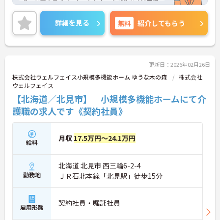
り、仕事のモチベーションにもつながります◎無資
格でも応募可能となっており、介護のお仕事に挑戦
したい方にもおすすめです♪マイカー通勤可！無料
詳細を見る
無料
紹介してもらう
駐車場も完備されており、通勤もラクラク安心で
す！
ご興味のある方は、面接のポイントをお伝えします
のでお気軽にご連絡ください！
更新日：2026年02月26日
株式会社ウェルフェイス小規模多機能ホーム ゆうな木の森
株式会社
ウェルフェイス
【北海道／北見市】 小規模多機能ホームにて介
護職の求人です《契約社員》
月収
17.5万円～24.1万円
給料
北海道 北見市 西三輪6-2-4
勤務地
ＪＲ石北本線「北見駅」徒歩15分
契約社員・嘱託社員
雇用形態