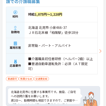
護での介護職募集
時給
1,075円～1,220円
給料
北海道 北見市 小泉466-37
勤務地
ＪＲ石北本線「柏陽駅」徒歩18分
非常勤・パート・アルバイト
雇用形態
■介護職員初任者研修（ヘルパー2級）以上
■普通自動車運転免許：必須（ＡＴ限定
応募要件
可）
車通勤可
残業少なめ
交通費支給
北海道北見市に位置する事業所です。施設、ご自宅
への訪問介護をお願いします。
週2日～、勤務時間も相談できますので、ご家庭や
プライベートとのバランスを取りやすいです。