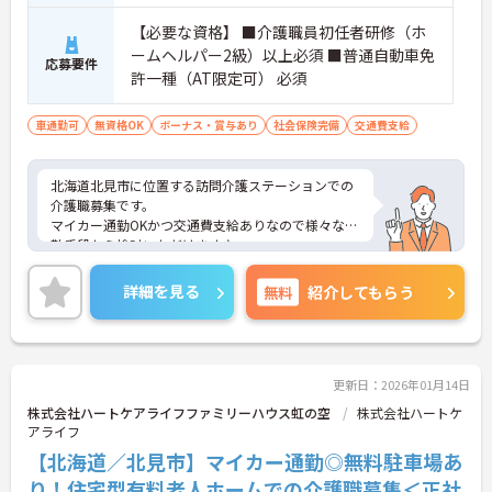
【必要な資格】 ■介護職員初任者研修（ホ
ームヘルパー2級）以上必須 ■普通自動車免
応募要件
許一種（AT限定可） 必須
車通勤可
無資格OK
ボーナス・賞与あり
社会保険完備
交通費支給
北海道北見市に位置する訪問介護ステーションでの
介護職募集です。
マイカー通勤OKかつ交通費支給ありなので様々な通
勤手段から検討いただけます♪
ご興味のある方はご面接のポイントお伝えしますの
でご気軽にお問合せください。
詳細を見る
無料
紹介してもらう
更新日：2026年01月14日
株式会社ハートケアライフファミリーハウス虹の空
株式会社ハートケ
アライフ
【北海道／北見市】マイカー通勤◎無料駐車場あ
り！住宅型有料老人ホームでの介護職募集＜正社