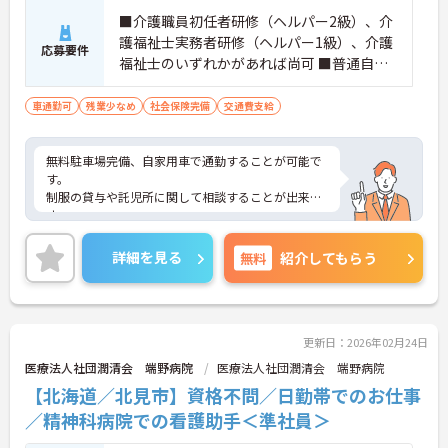
■介護職員初任者研修（ヘルパー2級）、介
護福祉士実務者研修（ヘルパー1級）、介護
応募要件
福祉士のいずれかがあれば尚可 ■普通自動
車運転免許（AT車限定可）があれば尚可
（通勤用として） ※無資格・未経験相談可
車通勤可
残業少なめ
社会保険完備
交通費支給
無料駐車場完備、自家用車で通勤することが可能で
す。
制服の貸与や託児所に関して相談することが出来ま
す。
ご興味ある方には、面接対策ポイントなど、さらに
詳細をお話しいたしますのでお気軽にご相談くださ
詳細を見る
無料
紹介してもらう
い！
更新日：2026年02月24日
医療法人社団潤清会 端野病院
医療法人社団潤清会 端野病院
【北海道／北見市】資格不問／日勤帯でのお仕事
／精神科病院での看護助手＜準社員＞