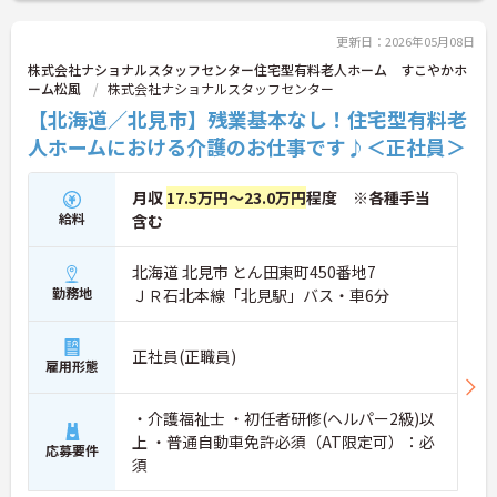
更新日：2026年05月08日
株式会社ナショナルスタッフセンター住宅型有料老人ホーム すこやかホ
ーム松風
株式会社ナショナルスタッフセンター
【北海道／北見市】残業基本なし！住宅型有料老
人ホームにおける介護のお仕事です♪＜正社員＞
月収
17.5万円～23.0万円
程度 ※各種手当
給料
含む
北海道 北見市 とん田東町450番地7
勤務地
ＪＲ石北本線「北見駅」バス・車6分
正社員(正職員)
雇用形態
・介護福祉士 ・初任者研修(ヘルパー2級)以
上 ・普通自動車免許必須（AT限定可）：必
応募要件
須