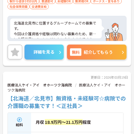
駅から徒歩10分以内
車通勤可
未経験OK
無資格OK
ボーナス・賞与あり
社会保険完備
交通費支給
北海道北見市に位置するグループホームでの募集で
す。
今回は介護資格や経験は問わない募集のため、新た
に介護業界にチャレンジしたい方おすすめです♪
ご興味のある方は、ご面接のポイントをお伝えしま
すので、お気軽にお問い合わせください。
詳細を見る
無料
紹介してもらう
更新日：2026年03月19日
医療法人ケイ・アイ オホーツク海病院
医療法人ケイ・アイ オホー
ツク海病院
【北海道／北見市】無資格・未経験可☆病院での
介護職の募集です！＜正社員＞
月収
18.9万円～21.1万円
程度
給料