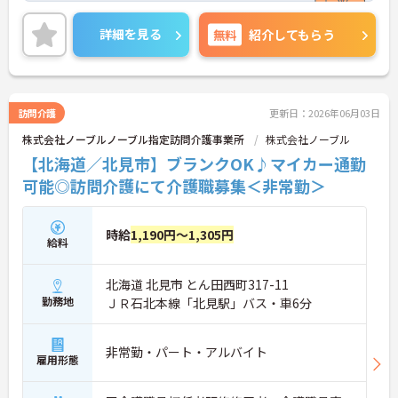
働環境が整っています。入社後6ヶ月間は専属のOJT
担当者が付き丁寧な指導や面談を通じたフォローを
詳細を見る
無料
紹介してもらう
行うため新しい環境への適応もスムーズに進みま
す。また産休や育休の取得実績が豊富で子ども手当
の支給やくるみんマークの取得など子育てとの両立
を強力に支援する体制を実現しています。資格取得
の割引制度や職種間のジョブローテーション制度も
訪問介護
更新日：2026年06月03日
整備されており有資格者としての専門性を磨きなが
株式会社ノーブルノーブル指定訪問介護事業所
株式会社ノーブル
ら中長期的なキャリアアップを描けます。年齢によ
る一律の給与減額やキャリア上限を撤廃し定年65歳
【北海道／北見市】ブランクOK♪マイカー通勤
から75歳までの再雇用制度を設けているため幅広い
可能◎訪問介護にて介護職募集＜非常勤＞
世代のスタッフがそれぞれの強みを活かして長く活
躍できる魅力的な職場です。
時給
1,190円～1,305円
★おすすめPOINT★
給料
【無理のないペースで、長く健康に働ける】
・月平均の残業時間が3時間程度！プライベートの
北海道 北見市 とん田西町317-11
時間をしっかり確保できます
・転勤の範囲は通勤圏内に限定されているので住み
勤務地
ＪＲ石北本線「北見駅」バス・車6分
慣れた地域で安定した生活基盤を築けます
・産休や育休から介護休暇まで取得実績が豊富であ
りライフステージの変化に柔軟に対応しています
非常勤・パート・アルバイト
雇用形態
【手厚いサポートが証明する、安心の職場環境】
・入社後6ヶ月間はOJT担当者が付きマンツーマンの