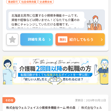
車通勤可
社会保険完備
交通費支給
北海道北見市に位置する小規模多機能ホームです。
資格や経験などは問いません！どなたでも介護のお
仕事にチャレンジしていただける環境です。
賞与実績あり！頑張りをしっかりと評価しているの
で、モチベーションを保ちやすい環境です。
ご興味をお持ちの方はお気軽にお問い合わせくださ
詳細を見る
無料
紹介してもらう
い。
その他
更新日：2026年03月11日
株式会社ウェルフェイス小規模多機能ホーム 柊の森
株式会社ウェル