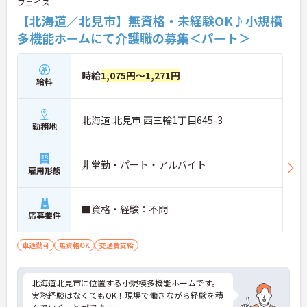
フェイス
【北海道／北見市】無資格・未経験OK♪小規模
多機能ホームにて介護職の募集＜パート＞
時給
1,075円～1,271円
給料
北海道 北見市 西三輪1丁目645-3
勤務地
非常勤・パート・アルバイト
雇用形態
■資格・経験：不問
応募要件
車通勤可
無資格OK
交通費支給
北海道北見市に位置する小規模多機能ホームです。
実務経験はなくてもOK！現場で働きながら経験を積