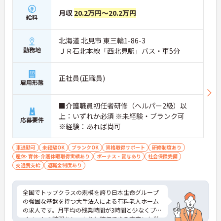
月収
20.2万円～20.2万円
給料
北海道 北見市 東三輪1-86-3
勤務地
ＪＲ石北本線「西北見駅」バス・車5分
正社員(正職員)
雇用形態
■介護職員初任者研修（ヘルパー2級）以
上：いずれか必須 ※未経験・ブランク可
応募要件
※経験：あれば尚可
車通勤可
未経験OK
ブランクOK
資格取得サポート
研修制度あり
産休･育休･介護休暇取得実績あり
ボーナス・賞与あり
社会保険完備
交通費支給
退職金制度あり
全国でトップクラスの規模を誇り日本生命グループ
の強固な基盤を持つ大手法人による有料老人ホーム
の求人です。月平均の残業時間が3時間と少なくプラ
イベートの時間をしっかりと確保できる充実した労