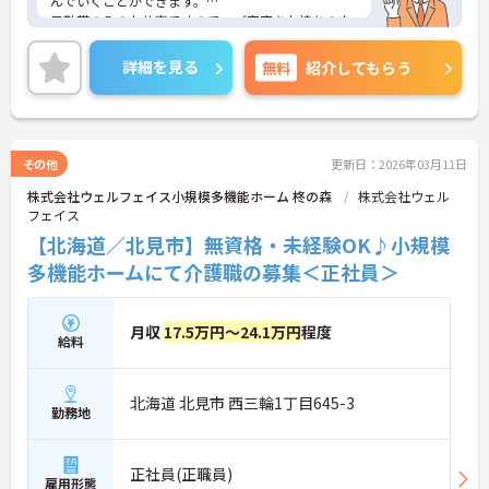
んでいくことができます。
日勤帯のみのお仕事ですので、ご家庭をお持ちの方
も働きやすい勤務時間でオススメです！
ご興味をお持ちの方はお気軽にお問い合わせくださ
詳細を見る
無料
紹介してもらう
い。
その他
更新日：2026年03月11日
株式会社ウェルフェイス小規模多機能ホーム 柊の森
株式会社ウェル
フェイス
【北海道／北見市】無資格・未経験OK♪小規模
多機能ホームにて介護職の募集＜正社員＞
月収
17.5万円～24.1万円
程度
給料
北海道 北見市 西三輪1丁目645-3
勤務地
正社員(正職員)
雇用形態