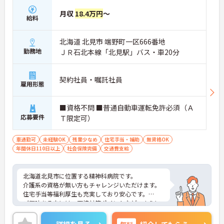
月収
18.4万円
～
給料
北海道 北見市 端野町一区666番地
勤務地
ＪＲ石北本線「北見駅」バス・車20分
契約社員・嘱託社員
雇用形態
■資格不問 ■普通自動車運転免許必須（Ａ
応募要件
Ｔ限定可）
車通勤可
未経験OK
残業少なめ
住宅手当・補助
無資格OK
年間休日110日以上
社会保険完備
交通費支給
北海道北見市に位置する精神科病院です。
介護系の資格が無い方もチャレンジいただけます。
住宅手当等福利厚生も充実しており安心です。
ご興味ある方には、面接対策ポイントなど、さらに
詳細をお話しいたしますのでお気軽にご相談くださ
い！
詳細を見る