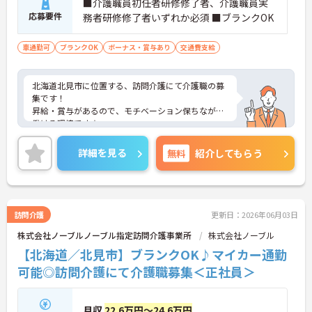
■介護職員初任者研修修了者、介護職員実
丁寧な指導で業務の不安を解消します ・定期的な面
応募要件
務者研修修了者いずれか必須 ■ブランクOK
談で就労定着に向けたフォローを行うため一人で悩
みを抱え込まずに相談できます
車通勤可
ブランクOK
ボーナス・賞与あり
交通費支給
・子育て世代からシニア世代まで幅広い年齢層が在
籍しておりお互いに助け合いながら業務を進めてい
ます
北海道北見市に位置する、訪問介護にて介護職の募
集です！
【経験を積むほど、キャリアと収入が伸びていく】
昇給・賞与があるので、モチベーション保ちながら
・実務者研修や介護福祉士などの資格手当を支給し
働ける環境です☆
ており努力と専門性が毎月の収入に直結します
また、マイカー通勤可能で無料駐車場もあるので、
・自社教育部門の講座を割引で受講できる制度を活
通勤らくらくです◎
用して働きながら上位資格への挑戦が可能です
詳細を見る
無料
紹介してもらう
ご興味のある方には、面接対策ポイントなど、さら
・年齢による給与減額を廃止し75歳までの再雇用制
に詳細をお話しいたしますのでお気軽にご相談くだ
度を整えているため生涯現役で活躍し続けられます
さい！
訪問介護
更新日：2026年06月03日
株式会社ノーブルノーブル指定訪問介護事業所
株式会社ノーブル
【北海道／北見市】ブランクOK♪マイカー通勤
可能◎訪問介護にて介護職募集＜正社員＞
月収
22.6万円～24.6万円