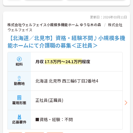
い。
更新日：2026年03月11日
株式会社ウェルフェイス小規模多機能ホーム ゆうな木の森
株式会社
ウェルフェイス
【北海道／北見市】資格・経験不問♪小規模多機
能ホームにて介護職の募集＜正社員＞
月収
17.5万円～24.1万円
程度
給料
北海道 北見市 西三輪6丁目2番地4
勤務地
正社員(正職員)
雇用形態
■資格・経験：不問
応募要件