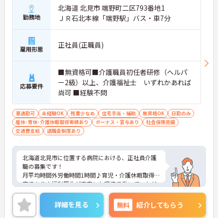
北海道 北見市 端野町二区793番地1
勤務地
ＪＲ石北本線「端野駅」バス・車7分
正社員(正職員)
雇用形態
■無資格可■介護職員初任者研修（ヘルパ
ー2級）以上、介護福祉士 いずれかあれば
応募要件
尚可 ■経験不問
車通勤可
未経験OK
残業少なめ
住宅手当・補助
無資格OK
日勤のみ
産休･育休･介護休暇取得実績あり
ボーナス・賞与あり
社会保険完備
交通費支給
退職金制度あり
北海道北見市に位置する病院における、正社員介護
職の募集です！
月平均時間外労働時間1時間♪育児・介護休暇取得
実績あり♪福利厚生が充実した環境で働いていただ
けます！
ご興味ある方には、面接対策ポイントなど、さらに
詳細を見る
無料
紹介してもらう
詳細をお話しいたしますのでお気軽にご相談くださ