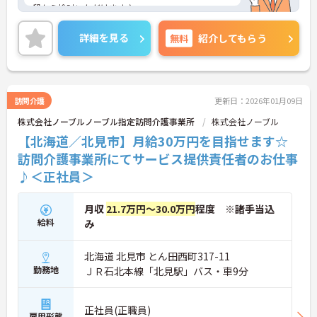
段から検討いただけます♪
ご興味のある方はご面接のポイントお伝えしますの
でご気軽にお問合せください。
詳細を見る
無料
紹介してもらう
訪問介護
更新日：2026年01月09日
株式会社ノーブルノーブル指定訪問介護事業所
株式会社ノーブル
【北海道／北見市】月給30万円を目指せます☆
訪問介護事業所にてサービス提供責任者のお仕事
♪＜正社員＞
月収
21.7万円～30.0万円
程度 ※諸手当込
給料
み
北海道 北見市 とん田西町317-11
勤務地
ＪＲ石北本線「北見駅」バス・車9分
正社員(正職員)
雇用形態