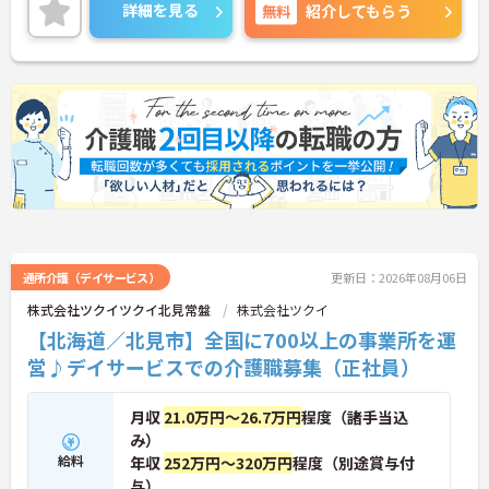
詳細を見る
無料
紹介してもらう
通所介護（デイサービス）
更新日：2026年08月06日
株式会社ツクイツクイ北見常盤
株式会社ツクイ
【北海道／北見市】全国に700以上の事業所を運
営♪デイサービスでの介護職募集（正社員）
月収
21.0万円～26.7万円
程度（諸手当込
み）
給料
年収
252万円～320万円
程度（別途賞与付
与）