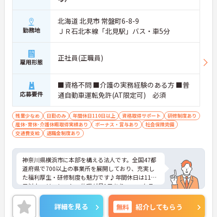
北海道 北見市 常盤町6-8-9
勤務地
ＪＲ石北本線「北見駅」バス・車5分
正社員(正職員)
雇用形態
■資格不問 ■介護の実務経験のある方 ■普
応募要件
通自動車運転免許(AT限定可) 必須
残業少なめ
日勤のみ
年間休日110日以上
資格取得サポート
研修制度あり
産休･育休･介護休暇取得実績あり
ボーナス・賞与あり
社会保険完備
交通費支給
退職金制度あり
神奈川県横浜市に本部を構える法人です。全国47都
道府県で700以上の事業所を展開しており、充実し
た福利厚生・研修制度も魅力です♪年間休日は110
日以上、リフレッシュ休暇が月1日あり、ワークラ
イフバランスを重視される方にもおすすめです。ご
興味のある方には、面接対策ポイントなど、さらに
詳細を見る
無料
紹介してもらう
詳細をお話しいたしますのでお気軽にご相談くださ