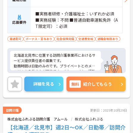
■実務者研修・介護福祉士：いずれか必須
■実務経験：不問 ■普通自動車運転免許（A
応募要件
T限定可）：必須
車通勤可
ボーナス・賞与あり
社会保険完備
交通費支給
退職金制度あり
北海道北見市に位置する訪問介護事業所におけるサ
ービス提供責任者の募集です。
勤務時間は日勤のみのです。プライベートとのメリ
ハリのある働き方が可能です。また、マイカー通勤
が可能です。通勤が苦になりません。
ご興味のある方には、面接対策ポイントなど、さら
詳細を見る
無料
紹介してもらう
に詳細をご案内しますのでお気軽にご相談くださ
い！
訪問介護
更新日：2025年10月29日
株式会社ふれぶる訪問介護 アムール
株式会社ふれぶる
【北海道／北見市】週2日～OK／日勤帯／訪問介