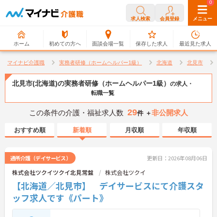
0
0
求人検索
会員登録
メニュー
ホーム
初めての方へ
面談会場一覧
保存した求人
最近見た求人
マイナビ介護職
実務者研修（ホームヘルパー1級）
北海道
北見市
北見市(北海道)の実務者研修（ホームヘルパー1級）
の求人・
転職一覧
29
この条件の介護・福祉求人数
非公開求人
件 ＋
おすすめ順
新着順
月収順
年収順
通所介護（デイサービス）
更新日：2026年08月06日
株式会社ツクイツクイ北見常盤
株式会社ツクイ
【北海道／北見市】 デイサービスにて介護スタ
ッフ求人です《パート》