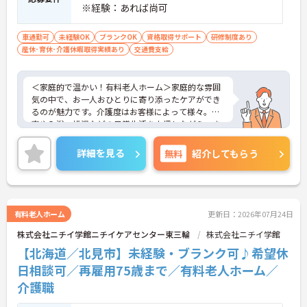
※経験：あれば尚可
車通勤可
未経験OK
ブランクOK
資格取得サポート
研修制度あり
産休･育休･介護休暇取得実績あり
交通費支給
＜家庭的で温かい！有料老人ホーム＞家庭的な雰囲
気の中で、お一人おひとりに寄り添ったケアができ
るのが魅力です。介護度はお客様によって様々。食
事や入浴、排泄などの日常生活を支援しながら、ま
るで家族のように温かい時間を共有できます。
＜柔軟な働き方ができる＞プライベートを大切にし
詳細を見る
無料
紹介してもらう
たい方にとって、非常に働きやすい職場です。週1日
から勤務可能で、働ける時間や日数は相談に乗って
もらえます。また、子ども手当（10～18歳対象）も
用意されており、子育て世代を応援する仕組みが整
っているのも嬉しいポイントです。
有料老人ホーム
更新日：2026年07月24日
株式会社ニチイ学館ニチイケアセンター東三輪
株式会社ニチイ学館
【北海道／北見市】未経験・ブランク可♪希望休
日相談可／再雇用75歳まで／有料老人ホーム／
介護職