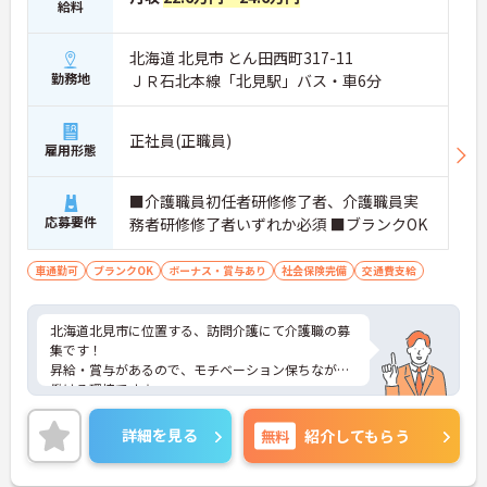
給料
北海道 北見市 とん田西町317-11
勤務地
ＪＲ石北本線「北見駅」バス・車6分
正社員(正職員)
雇用形態
■介護職員初任者研修修了者、介護職員実
応募要件
務者研修修了者いずれか必須 ■ブランクOK
車通勤可
ブランクOK
ボーナス・賞与あり
社会保険完備
交通費支給
北海道北見市に位置する、訪問介護にて介護職の募
集です！
昇給・賞与があるので、モチベーション保ちながら
働ける環境です☆
また、マイカー通勤可能で無料駐車場もあるので、
通勤らくらくです◎
詳細を見る
無料
紹介してもらう
ご興味のある方には、面接対策ポイントなど、さら
に詳細をお話しいたしますのでお気軽にご相談くだ
さい！