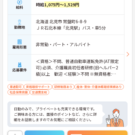
時給
1,075円～1,529円
給料
北海道 北見市 常盤町6-8-9
勤務地
ＪＲ石北本線「北見駅」バス・車5分
非常勤・パート・アルバイト
雇用形態
＜資格＞不問、普通自動車運転免許(AT限定
可) 必須、介護職員初任者研修(旧ヘルパー2
応募要件
級)以上 歓迎 ＜経験＞不問 ※無資格者:入
社半年以内に会社負担で認知症介護基礎研
修受講
車通勤可
資格取得サポート
研修制度あり
産休･育休･介護休暇取得実績あり
社会保険完備
交通費支給
日勤のみで、プライベートも充実できる環境です。
ご興味ある方には、面接のポイントなど、さらに詳
細をお話致しますのでお気軽にご相談ください。