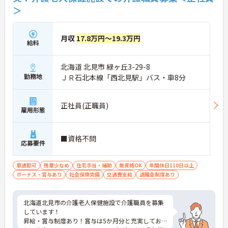
＞
月収
17.8万円～19.3万円
給料
北海道 北見市 緑ヶ丘3-29-8
勤務地
ＪＲ石北本線「西北見駅」バス・車8分
正社員(正職員)
雇用形態
■資格不問
応募要件
車通勤可
残業少なめ
住宅手当・補助
無資格OK
年間休日110日以上
ボーナス・賞与あり
社会保険完備
交通費支給
退職金制度あり
北海道北見市の介護老人保健施設で介護職員を募集
しています！
昇給・賞与制度あり！賞与は5か月分と充実してお