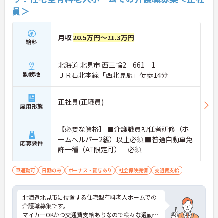
員＞
月収
20.5万円～21.3万円
給料
北海道 北見市 西三輪2‐661‐1
勤務地
ＪＲ石北本線「西北見駅」徒歩14分
正社員(正職員)
雇用形態
【必要な資格】 ■介護職員初任者研修（ホ
ームヘルパー2級）以上必須 ■普通自動車免
応募要件
許一種（AT限定可） 必須
車通勤可
日勤のみ
ボーナス・賞与あり
社会保険完備
交通費支給
北海道北見市に位置する住宅型有料老人ホームでの
介護職募集です。
マイカーOKかつ交通費支給ありなので様々な通勤手