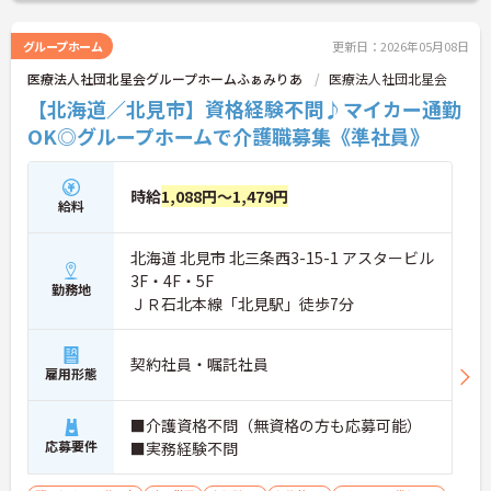
グループホーム
更新日：2026年05月08日
医療法人社団北星会グループホームふぁみりあ
医療法人社団北星会
【北海道／北見市】資格経験不問♪マイカー通勤
OK◎グループホームで介護職募集《準社員》
時給
1,088円～1,479円
給料
北海道 北見市 北三条西3-15-1 アスタービル
3F・4F・5F
勤務地
ＪＲ石北本線「北見駅」徒歩7分
契約社員・嘱託社員
雇用形態
■介護資格不問（無資格の方も応募可能）
応募要件
■実務経験不問