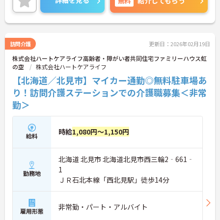
無料
紹介してもらう
訪問介護
更新日：2026年02月19日
株式会社ハートケアライフ高齢者・障がい者共同住宅ファミリーハウス虹
の空
株式会社ハートケアライフ
【北海道／北見市】マイカー通勤◎無料駐車場あ
り！訪問介護ステーションでの介護職募集＜非常
勤＞
時給
1,080円～1,150円
給料
北海道 北見市 北海道北見市西三輪2‐661‐
1
勤務地
ＪＲ石北本線「西北見駅」徒歩14分
非常勤・パート・アルバイト
雇用形態