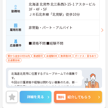
北海道 北見市 北三条西3-15-1 アスタービル
3F・4F・5F
勤務地
ＪＲ石北本線「北見駅」徒歩10分
非常勤・パート・アルバイト
雇用形態
■資格不問 ■経験不問
応募要件
駅から徒歩10分以内
車通勤可
未経験OK
無資格OK
ボーナス・賞与あり
交通費支給
北海道北見市に位置するグループホームでの募集で
す。
今回は介護資格や経験は問わない募集のため、新た
に介護業界にチャレンジしたい方おすすめです♪
ご興味のある方は、ご面接のポイントをお伝えしま
すので、お気軽にお問い合わせください。
詳細を見る
無料
紹介してもらう