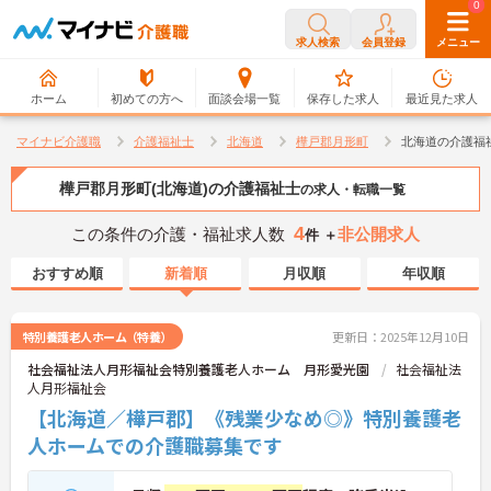
0
0
求人検索
会員登録
メニュー
ホーム
初めての方へ
面談会場一覧
保存した求人
最近見た求人
マイナビ介護職
介護福祉士
北海道
樺戸郡月形町
北海道の介護福
樺戸郡月形町(北海道)の介護福祉士
の求人・転職一覧
4
この条件の介護・福祉求人数
非公開求人
件 ＋
おすすめ順
新着順
月収順
年収順
特別養護老人ホーム（特養）
更新日：2025年12月10日
社会福祉法人月形福祉会特別養護老人ホーム 月形愛光園
社会福祉法
人月形福祉会
【北海道／樺戸郡】《残業少なめ◎》特別養護老
人ホームでの介護職募集です