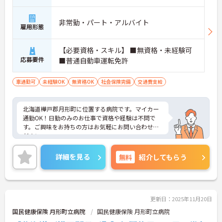
非常勤・パート・アルバイト
雇用形態
【必要資格・スキル】 ■無資格・未経験可
応募要件
■普通自動車運転免許
車通勤可
未経験OK
無資格OK
社会保険完備
交通費支給
北海道樺戸郡月形町に位置する病院です。マイカー
通勤OK！日勤のみのお仕事で資格や経験は不問で
す。ご興味をお持ちの方はお気軽にお問い合わせく
ださい。
詳細を見る
無料
紹介してもらう
更新日：2025年11月20日
国民健康保険 月形町立病院
国民健康保険 月形町立病院