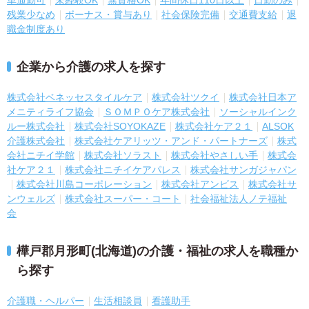
車通勤可
未経験OK
無資格OK
年間休日110日以上
日勤のみ
残業少なめ
ボーナス・賞与あり
社会保険完備
交通費支給
退
職金制度あり
企業から介護の求人を探す
株式会社ベネッセスタイルケア
株式会社ツクイ
株式会社日本ア
メニティライフ協会
ＳＯＭＰＯケア株式会社
ソーシャルインク
ルー株式会社
株式会社SOYOKAZE
株式会社ケア２１
ALSOK
介護株式会社
株式会社ケアリッツ・アンド・パートナーズ
株式
会社ニチイ学館
株式会社ソラスト
株式会社やさしい手
株式会
社ケア２１
株式会社ニチイケアパレス
株式会社サンガジャパン
株式会社川島コーポレーション
株式会社アンビス
株式会社サ
ンウェルズ
株式会社スーパー・コート
社会福祉法人ノテ福祉
会
樺戸郡月形町(北海道)の介護・福祉の求人を職種か
ら探す
介護職・ヘルパー
生活相談員
看護助手