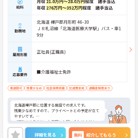
月収
21.0万円～28.0万円
程度 諸手当込
給料
年収
276万円～352万円
程度 諸手当込
北海道 樺戸郡月形町 46-30
ＪＲ札沼線「北海道医療大学駅」バス・車1
勤務地
9分
正社員(正職員)
雇用形態
■介護福祉士免許
応募要件
車通勤可
残業少なめ
社会保険完備
交通費支給
退職金制度あり
北海道樺戸郡に位置する施設での求人です。
残業少なめですので、プライベートとの予定が立て
やすいです。
ご興味のある方は、お気軽にお問い合わせくださ
い。
詳細を見る
無料
紹介してもらう