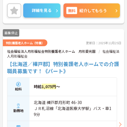
ご興味のある方には、面接対策ポイントなど、さら
に詳細をお話いたしますので、お気軽にご相談くだ
詳細を見る
無料
紹介してもらう
さい。
募集停止
特別養護老人ホーム（特養）
更新日：2025年11月25日
社会福祉法人月形福祉会特別養護老人ホーム 月形愛光園
社会福祉法
人月形福祉会
【北海道／樺戸郡】特別養護老人ホームでの介護
職員募集です！《パート》
時給
1,075円
～
給料
北海道 樺戸郡月形町 46-30
ＪＲ札沼線「北海道医療大学駅」バス・車1
勤務地
9分