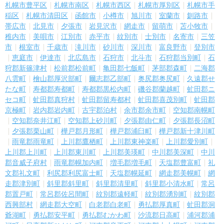
札幌市豊平区
札幌市南区
札幌市西区
札幌市厚別区
札幌市手
稲区
札幌市清田区
函館市
小樽市
旭川市
室蘭市
釧路市
帯広市
北見市
夕張市
岩見沢市
網走市
留萌市
苫小牧市
稚内市
美唄市
江別市
赤平市
紋別市
士別市
名寄市
三笠
市
根室市
千歳市
滝川市
砂川市
深川市
富良野市
登別市
恵庭市
伊達市
北広島市
石狩市
北斗市
石狩郡当別町
石
狩郡新篠津村
松前郡松前町
亀田郡七飯町
茅部郡森町
二海郡
八雲町
檜山郡厚沢部町
爾志郡乙部町
奥尻郡奥尻町
久遠郡せ
たな町
寿都郡寿都町
寿都郡黒松内町
磯谷郡蘭越町
虻田郡ニ
セコ町
虻田郡真狩村
虻田郡留寿都村
虻田郡喜茂別町
虻田郡
京極町
岩内郡岩内町
古宇郡泊村
余市郡余市町
空知郡南幌町
空知郡奈井江町
空知郡上砂川町
夕張郡由仁町
夕張郡長沼町
夕張郡栗山町
樺戸郡月形町
樺戸郡浦臼町
樺戸郡新十津川町
雨竜郡雨竜町
上川郡鷹栖町
上川郡東神楽町
上川郡愛別町
上川郡上川町
上川郡東川町
上川郡美瑛町
中川郡美深町
中川
郡音威子府村
雨竜郡幌加内町
増毛郡増毛町
天塩郡豊富町
礼
文郡礼文町
利尻郡利尻富士町
天塩郡幌延町
網走郡美幌町
網
走郡津別町
斜里郡斜里町
斜里郡清里町
斜里郡小清水町
常呂
郡置戸町
常呂郡佐呂間町
紋別郡遠軽町
紋別郡湧別町
紋別郡
西興部村
網走郡大空町
白老郡白老町
勇払郡厚真町
虻田郡洞
爺湖町
勇払郡安平町
勇払郡むかわ町
沙流郡日高町
浦河郡浦