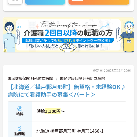
更新日：2025年11月20日
国民健康保険 月形町立病院
国民健康保険 月形町立病院
【北海道／樺戸郡月形町】無資格・未経験OK♪
病院にて看護助手の募集＜パート＞
時給
1,100円
～
給料
北海道 樺戸郡月形町 字月形1466-1
勤務地