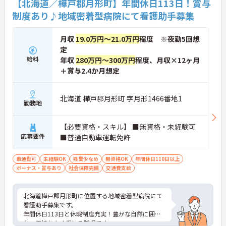
【北海道／樺戸郡月形町】年間休日113日！賞与
制度あり♪地域密着型病院にて看護助手募集
月収
19.0万円～21.0万円
程度 ※夜勤5回想
定
給料
年収
280万円～300万円
程度、月収×12ヶ月
＋賞与2.4か月想定
北海道 樺戸郡月形町 字月形1466番地1
勤務地
【必要資格・スキル】 ■無資格・未経験可
応募要件
■普通自動車運転免許
車通勤可
未経験OK
残業少なめ
無資格OK
年間休日110日以上
ボーナス・賞与あり
社会保険完備
交通費支給
北海道樺戸郡月形町に位置する地域密着型病院にて
看護助手募集です。
年間休日113日と休暇制度充実！豊かな自然に囲ま
れ、気持ちよく働ける職場です。