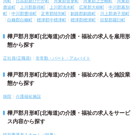
河町
日高郡新ひだか町
河東郡音更町
河東郡上士幌町
河東郡
鹿追町
上川郡新得町
上川郡清水町
広尾郡大樹町
中川郡幕別
町
中川郡豊頃町
足寄郡陸別町
釧路郡釧路町
川上郡弟子屈町
白糠郡白糠町
標津郡中標津町
標津郡標津町
目梨郡羅臼町
樺戸郡月形町(北海道)の介護・福祉の求人を雇用形
態から探す
正社員(正職員)
非常勤・パート・アルバイト
樺戸郡月形町(北海道)の介護・福祉の求人を施設業
態から探す
病院
介護福祉施設
樺戸郡月形町(北海道)の介護・福祉の求人をサービ
ス内容から探す
特別養護老人ホーム（特養）