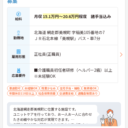
募集
月収
15.1万円～20.6万円
程度 諸手当込み
給料
北海道 網走郡美幌町 字稲美105番地の7
勤務地
ＪＲ石北本線「美幌駅」バス・車7分
正社員(正職員)
雇用形態
■介護職員初任者研修（ヘルパー2級）以上
応募要件
※未経験OK
車通勤可
未経験OK
残業少なめ
住宅手当・補助
無資格OK
年間休日110日以上
社会保険完備
交通費支給
退職金制度あり
北海道網走郡美幌町に位置する施設です。
ユニットケアを行っており、お一人お一人に合わせ
たきめ細やかな対応が実現できます。
年間休日112日、残業も少なめですのでプライベー