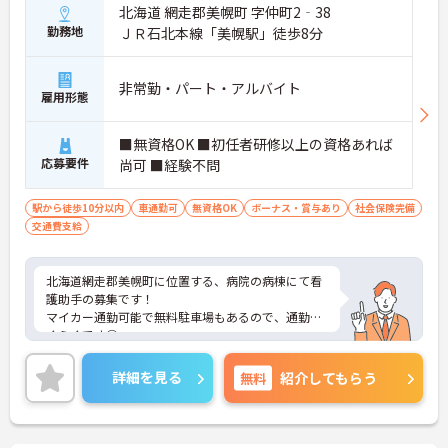
北海道 網走郡美幌町 字仲町2‐38
勤務地
ＪＲ石北本線「美幌駅」徒歩8分
非常勤・パート・アルバイト
雇用形態
■無資格OK ■初任者研修以上の資格あれば
応募要件
尚可 ■経験不問
駅から徒歩10分以内
車通勤可
無資格OK
ボーナス・賞与あり
社会保険完備
交通費支給
北海道網走郡美幌町に位置する、病院の病棟にて看
護助手の募集です！
マイカー通勤可能で無料駐車場もあるので、通勤ら
くらくです◎
また、残業は無いので、家庭との両立が叶います♪
ご興味のある方には、面接対策ポイントなど、さら
詳細を見る
無料
紹介してもらう
に詳細をお話しいたしますのでお気軽にご相談くだ
さい！