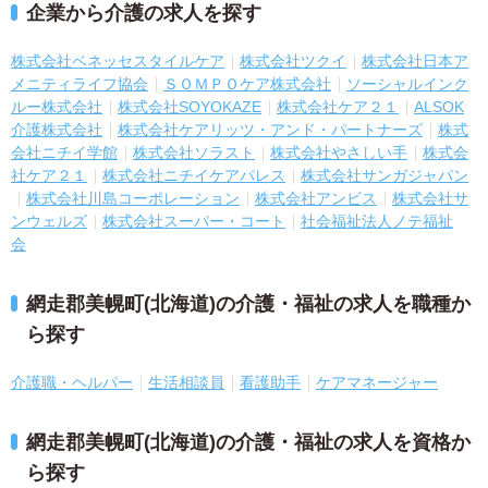
企業から介護の求人を探す
株式会社ベネッセスタイルケア
株式会社ツクイ
株式会社日本ア
メニティライフ協会
ＳＯＭＰＯケア株式会社
ソーシャルインク
ルー株式会社
株式会社SOYOKAZE
株式会社ケア２１
ALSOK
介護株式会社
株式会社ケアリッツ・アンド・パートナーズ
株式
会社ニチイ学館
株式会社ソラスト
株式会社やさしい手
株式会
社ケア２１
株式会社ニチイケアパレス
株式会社サンガジャパン
株式会社川島コーポレーション
株式会社アンビス
株式会社サ
ンウェルズ
株式会社スーパー・コート
社会福祉法人ノテ福祉
会
網走郡美幌町(北海道)の介護・福祉の求人を職種か
ら探す
介護職・ヘルパー
生活相談員
看護助手
ケアマネージャー
網走郡美幌町(北海道)の介護・福祉の求人を資格か
ら探す