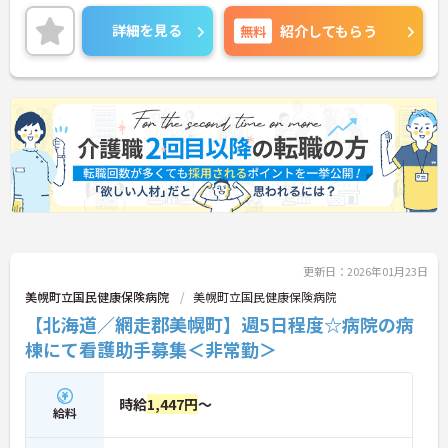
トとの両立もしやすいです。
ご興味ある方には、面接対策ポイントなど、さらに
詳細を見る
無料
紹介してもらう
詳細をお話しいたしますのでお気軽にご相談くださ
い！
更新日：2026年01月23日
美幌町立国民健康保険病院
美幌町立国民健康保険病院
【北海道／網走郡美幌町】週5日程度☆病院の病
棟にて看護助手募集＜非常勤＞
時給
1,447円
～
給料