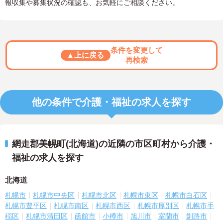
報収集や募集状況の確認も、お気軽にご相談ください。
条件を変更して
▲上に戻る
再検索
他の条件で介護・福祉の求人を探す
網走郡美幌町(北海道)の近隣の市区町村から介護・
福祉の求人を探す
北海道
札幌市
札幌市中央区
札幌市北区
札幌市東区
札幌市白石区
札幌市豊平区
札幌市南区
札幌市西区
札幌市厚別区
札幌市手
稲区
札幌市清田区
函館市
小樽市
旭川市
室蘭市
釧路市