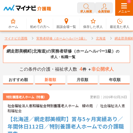
0
0
求人検索
会員登録
メニュー
ホーム
初めての方へ
面談会場一覧
保存した求人
最近見た求人
マイナビ介護職
実務者研修（ホームヘルパー1級）
北海道
網走郡美幌
網走郡美幌町(北海道)の実務者研修（ホームヘルパー1級）
の
求人・転職一覧
4
この条件の介護・福祉求人数
非公開求人
件 ＋
おすすめ順
新着順
月収順
年収順
特別養護老人ホーム（特養）
更新日：2026年02月26日
社会福祉法人恵和福祉会特別養護老人ホーム 緑の苑
社会福祉法人恵
和福祉会
【北海道／網走郡美幌町】賞与5ヶ月実績あり／
年間休日112日／特別養護老人ホームでの介護職