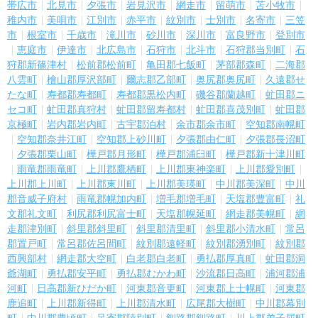
帯広市
北見市
夕張市
岩見沢市
網走市
留萌市
苫小牧市
稚内市
美唄市
江別市
赤平市
紋別市
士別市
名寄市
三笠
市
根室市
千歳市
滝川市
砂川市
深川市
富良野市
登別市
恵庭市
伊達市
北広島市
石狩市
北斗市
石狩郡当別町
石
狩郡新篠津村
松前郡松前町
亀田郡七飯町
茅部郡森町
二海郡
八雲町
檜山郡厚沢部町
爾志郡乙部町
奥尻郡奥尻町
久遠郡せ
たな町
寿都郡寿都町
寿都郡黒松内町
磯谷郡蘭越町
虻田郡ニ
セコ町
虻田郡真狩村
虻田郡留寿都村
虻田郡喜茂別町
虻田郡
京極町
岩内郡岩内町
古宇郡泊村
余市郡余市町
空知郡南幌町
空知郡奈井江町
空知郡上砂川町
夕張郡由仁町
夕張郡長沼町
夕張郡栗山町
樺戸郡月形町
樺戸郡浦臼町
樺戸郡新十津川町
雨竜郡雨竜町
上川郡鷹栖町
上川郡東神楽町
上川郡愛別町
上川郡上川町
上川郡東川町
上川郡美瑛町
中川郡美深町
中川
郡音威子府村
雨竜郡幌加内町
増毛郡増毛町
天塩郡豊富町
礼
文郡礼文町
利尻郡利尻富士町
天塩郡幌延町
網走郡美幌町
網
走郡津別町
斜里郡斜里町
斜里郡清里町
斜里郡小清水町
常呂
郡置戸町
常呂郡佐呂間町
紋別郡遠軽町
紋別郡湧別町
紋別郡
西興部村
網走郡大空町
白老郡白老町
勇払郡厚真町
虻田郡洞
爺湖町
勇払郡安平町
勇払郡むかわ町
沙流郡日高町
浦河郡浦
河町
日高郡新ひだか町
河東郡音更町
河東郡上士幌町
河東郡
鹿追町
上川郡新得町
上川郡清水町
広尾郡大樹町
中川郡幕別