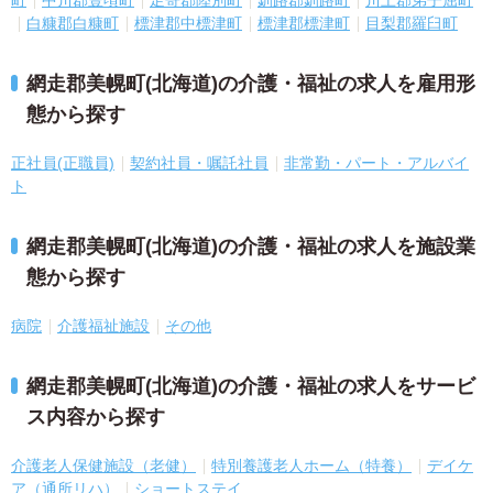
町
中川郡豊頃町
足寄郡陸別町
釧路郡釧路町
川上郡弟子屈町
白糠郡白糠町
標津郡中標津町
標津郡標津町
目梨郡羅臼町
網走郡美幌町(北海道)の介護・福祉の求人を雇用形
態から探す
正社員(正職員)
契約社員・嘱託社員
非常勤・パート・アルバイ
ト
網走郡美幌町(北海道)の介護・福祉の求人を施設業
態から探す
病院
介護福祉施設
その他
網走郡美幌町(北海道)の介護・福祉の求人をサービ
ス内容から探す
介護老人保健施設（老健）
特別養護老人ホーム（特養）
デイケ
ア（通所リハ）
ショートステイ