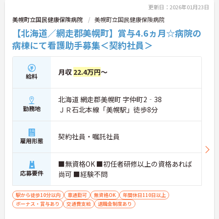
更新日：2026年01月23日
美幌町立国民健康保険病院
美幌町立国民健康保険病院
【北海道／網走郡美幌町】賞与4.6ヵ月☆病院の
病棟にて看護助手募集＜契約社員＞
月収
22.4万円
～
給料
北海道 網走郡美幌町 字仲町2‐38
勤務地
ＪＲ石北本線「美幌駅」徒歩8分
契約社員・嘱託社員
雇用形態
■無資格OK ■初任者研修以上の資格あれば
応募要件
尚可 ■経験不問
駅から徒歩10分以内
車通勤可
無資格OK
年間休日110日以上
ボーナス・賞与あり
交通費支給
退職金制度あり