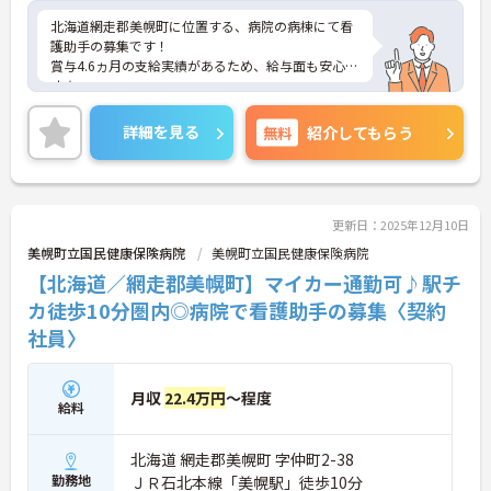
北海道網走郡美幌町に位置する、病院の病棟にて看
護助手の募集です！
賞与4.6ヵ月の支給実績があるため、給与面も安心で
す☆
年間休日は121日あるので、ワークライフバランス
が叶います♪
詳細を見る
無料
紹介してもらう
マイカー通勤可能で無料駐車場もあるので、通勤ら
くらくです◎
ご興味のある方には、面接対策ポイントなど、さら
に詳細をご案内しますのでお気軽にご相談くださ
い！
更新日：2025年12月10日
美幌町立国民健康保険病院
美幌町立国民健康保険病院
【北海道／網走郡美幌町】マイカー通勤可♪駅チ
カ徒歩10分圏内◎病院で看護助手の募集〈契約
社員〉
月収
22.4万円
～程度
給料
北海道 網走郡美幌町 字仲町2-38
勤務地
ＪＲ石北本線「美幌駅」徒歩10分