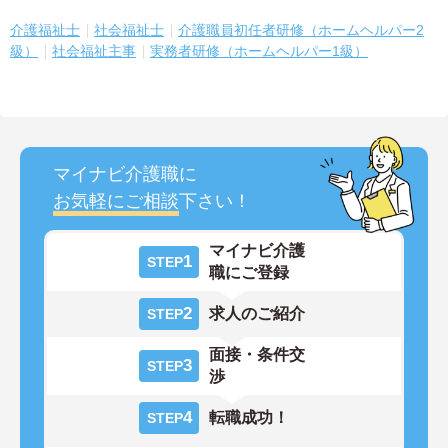
介護福祉士
社会福祉士
介護職員初任者研修（ホームヘルパー2
級）
社会福祉主事
実務者研修（ホームヘルパー1級）
マイナビ介護職に
お気軽にご相談
下さい！
マイナビ介護
1
STEP
職にご登録
2
求人のご紹介
STEP
面接・条件交
3
STEP
渉
4
転職成功！
STEP