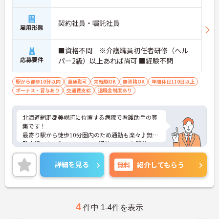
契約社員・嘱託社員
雇用形態
■資格不問 ※介護職員初任者研修（ヘル
応募要件
パー2級）以上あれば尚可 ■経験不問
駅から徒歩10分以内
車通勤可
未経験OK
無資格OK
年間休日110日以上
ボーナス・賞与あり
交通費支給
退職金制度あり
北海道網走郡美幌町に位置する病院で看護助手の募
集です！
最寄り駅から徒歩10分圏内のため通勤も楽々♪無料
駐車場もある為マイカーでの通勤もOK！年間休日12
0日以上もあり、プライベートとの両立を目指す方
におすすめの環境です◎賞与制度があり、頑張りが
詳細を見る
無料
紹介してもらう
評価されてしっかりと還元されます。フォロー体制
もあり、経験に関わらず安心してスタートできま
す。
こちらの求人にご興味がございましたら面接のポイ
ントもお伝えしますので是非ご応募お待ちしており
4
件中 1-4件を表示
ます。