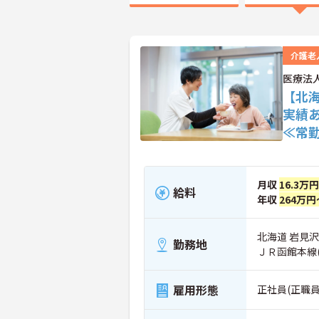
介護老
医療法
【北海
実績
≪常
月収
16.3万
給料
年収
264万円
北海道 岩見沢
勤務地
ＪＲ函館本線
雇用形態
正社員(正職員