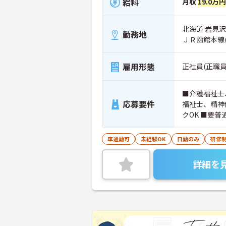
給料
月収
19.0万
北海道 岩見
勤務地
ＪＲ函館本線
雇用形態
正社員(正職員
■介護福祉士
応募要件
福祉士、精神
クOK ■要
車通勤可
未経験OK
日勤のみ
研修
詳細を