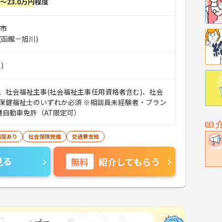
円～23.0万円
程度
沢市
(函館－旭川)
)
、社会福祉主事(社会福祉主事任用資格者含む)、社会
保健福祉士のいずれか必須 ※相談員未経験者・ブラン
普通自動車免許（AT限定可）
制度あり
社会保険完備
交通費支給
見る
無料
紹介してもらう