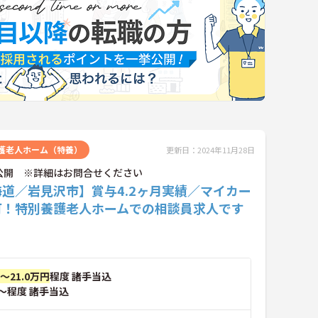
護老人ホーム（特養）
更新日：2024年11月28日
公開 ※詳細はお問合せください
道／岩見沢市】賞与4.2ヶ月実績／マイカー
可！特別養護老人ホームでの相談員求人です
円～21.0万円
程度 諸手当込
～程度 諸手当込