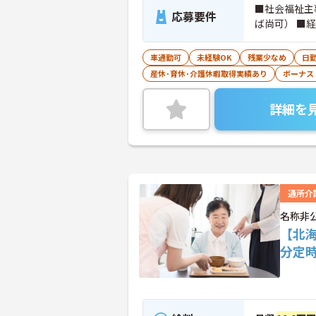
■社会福祉主
応募要件
ば尚可） ■
車通勤可
未経験OK
残業少なめ
日
産休･育休･介護休暇取得実績あり
ボーナス
詳細を
通所介
名称非
【北海
分定