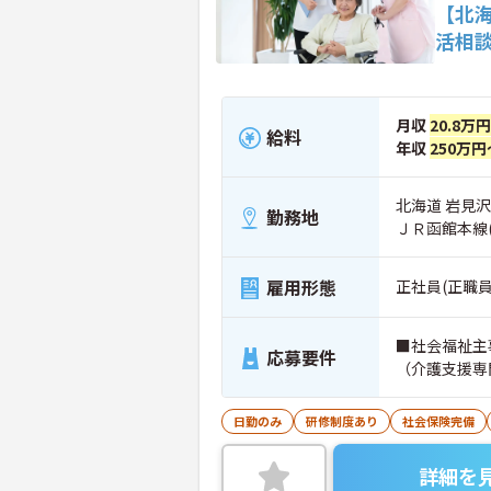
【北
活相
月収
20.8万
給料
年収
250万円
北海道 岩見沢
勤務地
ＪＲ函館本線
雇用形態
正社員(正職員
■社会福祉主
応募要件
（介護支援専
日勤のみ
研修制度あり
社会保険完備
詳細を