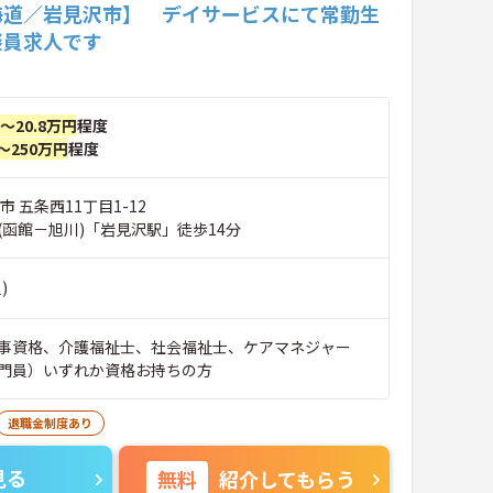
海道／岩見沢市】 デイサービスにて常勤生
談員求人です
円～20.8万円
程度
～250万円
程度
市 五条西11丁目1-12
(函館－旭川)「岩見沢駅」徒歩14分
)
事資格、介護福祉士、社会福祉士、ケアマネジャー
門員）いずれか資格お持ちの方
退職金制度あり
見る
無料
紹介してもらう