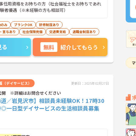
事任用資格をお持ちの方（社会福祉士をお持ちであれ
経験者優遇（※未経験の方も相談可）
勤のみ
ブランクOK
研修制度あり
・賞与あり
社会保険完備
交通費支給
退職金制度あり
見る
無料
紹介してもらう
護（デイサービス）
更新日：2025年02月27日
公開 ※詳細はお問合せください
道／岩見沢市】相談員未経験OK！17時30
時◎一日型デイサービスの生活相談員募集