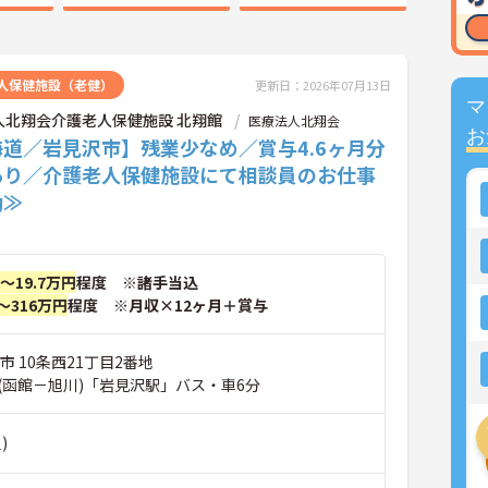
人保健施設（老健）
更新日：2026年07月13日
マ
人北翔会介護老人保健施設 北翔館
医療法人北翔会
お
道／岩見沢市】残業少なめ／賞与4.6ヶ月分
あり／介護老人保健施設にて相談員のお仕事
勤≫
円～19.7万円
程度 ※諸手当込
～316万円
程度 ※月収×12ヶ月＋賞与
市 10条西21丁目2番地
(函館－旭川)「岩見沢駅」バス・車6分
)