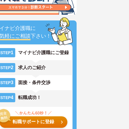
イナビ介護職に
気軽にご相談
下さい！
1
マイナビ介護職にご登録
STEP
2
求人のご紹介
STEP
3
面接・条件交渉
STEP
4
転職成功！
STEP
転職サポートに登録