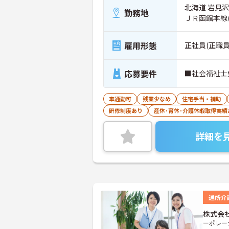
北海道 岩見
勤務地
ＪＲ函館本線
雇用形態
正社員(正職員
応募要件
■社会福祉士
車通勤可
残業少なめ
住宅手当・補助
研修制度あり
産休･育休･介護休暇取得実績
詳細を
通所介
株式会
ーポレー