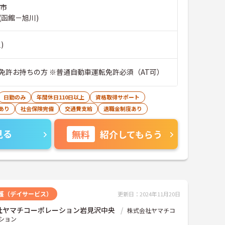
沢市
(函館－旭川)
)
免許お持ちの方 ※普通自動車運転免許必須（AT可）
日勤のみ
年間休日110日以上
資格取得サポート
あり
社会保険完備
交通費支給
退職金制度あり
見る
無料
紹介してもらう
護（デイサービス）
更新日：2024年11月20日
社ヤマチコーポレーション岩見沢中央
株式会社ヤマチコ
ション