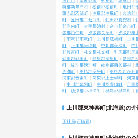
深川市
富良野市
登別市
恵庭市
狩郡新篠津村
松前郡松前町
亀田郡
爾志郡乙部町
奥尻郡奥尻町
久遠郡
町
虻田郡ニセコ町
虻田郡真狩村
郡岩内町
古宇郡泊村
余市郡余市町
張郡由仁町
夕張郡長沼町
夕張郡栗
雨竜郡雨竜町
上川郡鷹栖町
上川
町
上川郡美瑛町
中川郡美深町
中
郡豊富町
礼文郡礼文町
利尻郡利尻
斜里郡斜里町
斜里郡清里町
斜里郡
町
紋別郡湧別町
紋別郡西興部村
爺湖町
勇払郡安平町
勇払郡むかわ
河東郡音更町
河東郡上士幌町
河東
中川郡幕別町
中川郡豊頃町
足寄
町
標津郡中標津町
標津郡標津町
上川郡東神楽町(北海道)の
正社員(正職員)