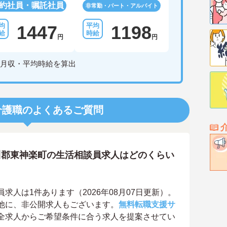
約社員・嘱託社員
非常勤・パート・アルバイト
1447
1198
円
円
月収・平均時給を算出
介護職のよくあるご質問
川郡東神楽町の生活相談員求人はどのくらい
人は1件あります（2026年08月07日更新）。
他に、非公開求人もございます。
無料転職支援サ
全求人からご希望条件に合う求人を提案させてい