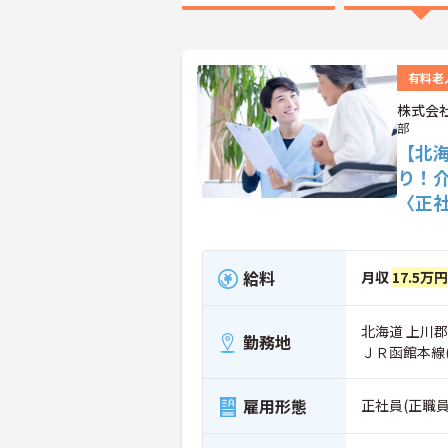
有料老
株式会
部
【北
り！
〈正
給料
月収
17.5万
北海道 上川郡東
勤務地
ＪＲ函館本線
雇用形態
正社員(正職員