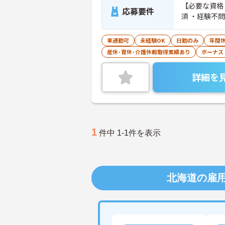
【必要な資格
応募要件
須 ・経験不問
車通勤可
未経験OK
日勤のみ
年間休
産休･育休･介護休暇取得実績あり
ボーナス
詳細を
1
件中 1-1件を表示
北海道の雇