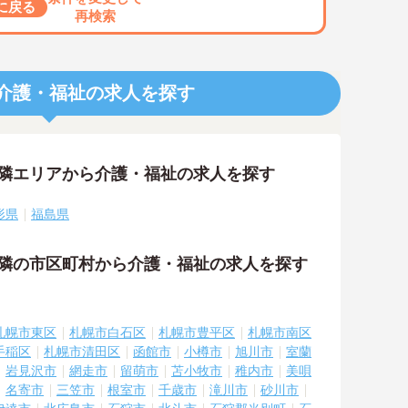
に戻る
再検索
介護・福祉の求人を探す
近隣エリアから介護・福祉の求人を探す
形県
福島県
近隣の市区町村から介護・福祉の求人を探す
札幌市東区
札幌市白石区
札幌市豊平区
札幌市南区
手稲区
札幌市清田区
函館市
小樽市
旭川市
室蘭
岩見沢市
網走市
留萌市
苫小牧市
稚内市
美唄
名寄市
三笠市
根室市
千歳市
滝川市
砂川市