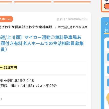
人ホーム
更新日：2026年02月03日
マ
社さわやか倶楽部さわやか東神楽館
株式会社さわやか倶楽
お
海道/上川郡】マイカー通勤◎無料駐車場あ
介護付き有料老人ホームでの生活相談員募集
社員〉
円～28.5万円
神楽町 北1条2-9-18
(函館－旭川)「旭川駅」バス・車23分
)