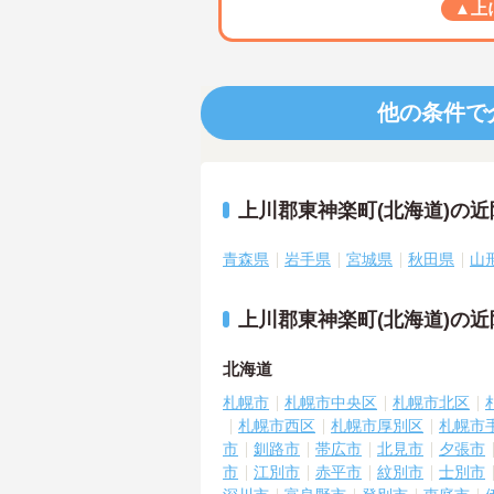
▲上
他の条件で
上川郡東神楽町(北海道)の
青森県
岩手県
宮城県
秋田県
山
上川郡東神楽町(北海道)の
北海道
札幌市
札幌市中央区
札幌市北区
札幌市西区
札幌市厚別区
札幌市
市
釧路市
帯広市
北見市
夕張市
市
江別市
赤平市
紋別市
士別市