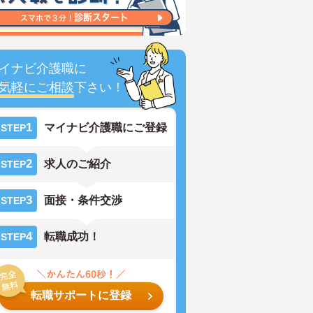
イナビ介護職に
気軽にご相談
下さい！
1
マイナビ介護職にご登録
STEP
2
求人のご紹介
STEP
3
面接・条件交渉
STEP
4
転職成功！
STEP
転職サポートに登録