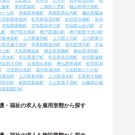
伊達市
北広島市
石狩市
北斗市
石狩郡当別町
石
七飯町
茅部郡森町
二海郡八雲町
檜山郡厚沢部町
せたな町
寿都郡寿都町
寿都郡黒松内町
磯谷郡蘭越
虻田郡留寿都村
虻田郡喜茂別町
虻田郡京極町
岩内
空知郡南幌町
空知郡奈井江町
空知郡上砂川町
夕
山町
樺戸郡月形町
樺戸郡浦臼町
樺戸郡新十津川町
郡東神楽町
上川郡愛別町
上川郡上川町
上川郡東川
川郡音威子府村
雨竜郡幌加内町
増毛郡増毛町
天塩
富士町
天塩郡幌延町
網走郡美幌町
網走郡津別町
小清水町
常呂郡置戸町
常呂郡佐呂間町
紋別郡遠軽
網走郡大空町
白老郡白老町
勇払郡厚真町
虻田郡洞
町
沙流郡日高町
浦河郡浦河町
日高郡新ひだか町
郡鹿追町
上川郡新得町
上川郡清水町
広尾郡大樹町
郡陸別町
釧路郡釧路町
川上郡弟子屈町
白糠郡白糠
目梨郡羅臼町
介護・福祉の求人を雇用形態から探す