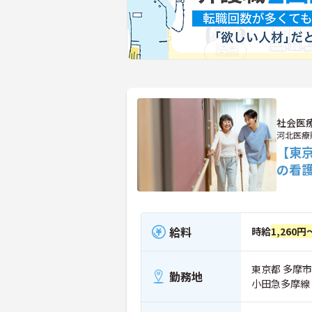
社会医
河北医療
【東
の看
給料
時給
1,260円
東京都 多摩市 
勤務地
小田急多摩線