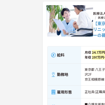
医療法
医療
【東
リニ
ーの
月収
24.7万
給料
年収
297万円
東京都 八王子
勤務地
沢2F
京王相模原線
雇用形態
正社員(正職員
■介護支援専