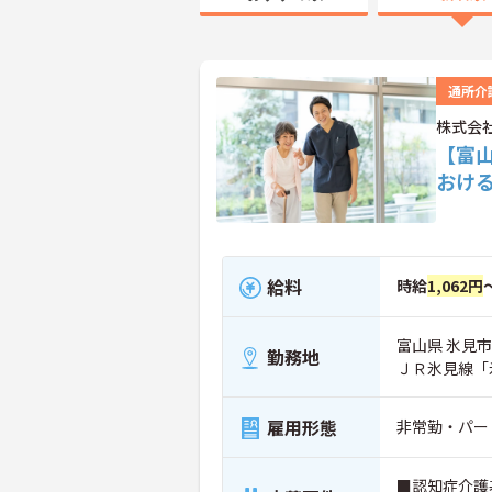
通所介
株式会
【富
おけ
給料
時給
1,062円
富山県 氷見市 
勤務地
ＪＲ氷見線「
雇用形態
非常勤・パー
■認知症介護