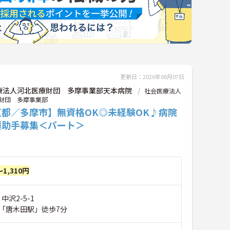
更新日：2026年08月07日
療法人河北医療財団 多摩事業部天本病院
社会医療法人
財団 多摩事業部
京都／多摩市】無資格OK◎未経験OK♪病院
護助手募集＜パート＞
～1,310円
中沢2-5-1
「唐木田駅」徒歩7分