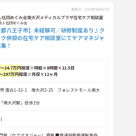
更新日：2026年08月07日
人社団めぐみ会南大沢メディカルプラザ在宅ケア相談室
法人社団めぐみ会
京都八王子市】未経験可／研修制度あり♪ク
ック併設の在宅ケア相談室にてケアマネジャ
募集！
円～24.7万円
程度※時給×8時間×21.5日
～297万円
程度※月収×12ヶ月
市 落合1-32-1 南大沢2-25 フォレストモール南大
「南大沢駅」徒歩2分
)
門員（ケアマネジャー）資格 ■普通自動車運転免許