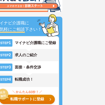
イナビ介護職に
気軽にご相談
下さい！
1
マイナビ介護職にご登録
STEP
2
求人のご紹介
STEP
3
面接・条件交渉
STEP
4
転職成功！
STEP
転職サポートに登録