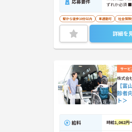
応募要件
ずれか必須 
駅から徒歩10分以内
車通勤可
社会保険
詳細を
サービ
株式会
【富
齢者
ト＞
給料
時給
1,062円