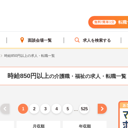
転職
無料!簡単1分
面談会場一覧
求人を検索する
時給850円以上の求人・転職一覧
時給850円以上
の介護職・福祉の求人・転職一覧
1
2
3
4
5
525
…
月収順
年収順