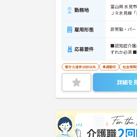
富山県 氷見市 
勤務地
ＪＲ氷見線「
雇用形態
非常勤・パー
■認知症介護
応募要件
ずれか必須 
駅から徒歩10分以内
車通勤可
社会保険
詳細を