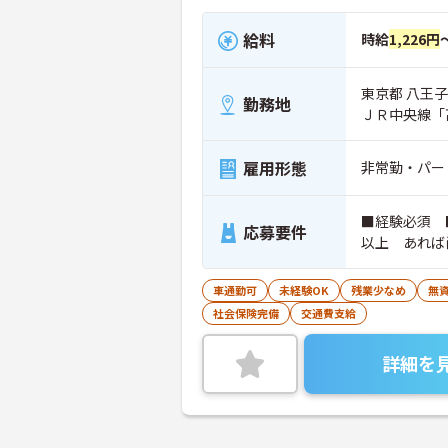
給料
時給
1,226円
東京都 八王子市
勤務地
ＪＲ中央線「
雇用形態
非常勤・パー
■経験必須 
応募要件
以上 あれば
車通勤可
未経験OK
残業少なめ
無資
社会保険完備
交通費支給
詳細を