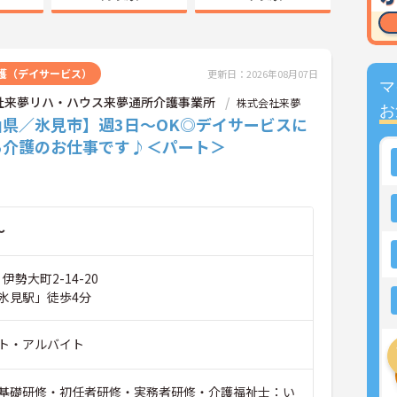
護（デイサービス）
更新日：2026年08月07日
マ
社来夢リハ・ハウス来夢通所介護事業所
株式会社来夢
お
山県／氷見市】週3日～OK◎デイサービスに
る介護のお仕事です♪＜パート＞
～
伊勢大町2-14-20
氷見駅」徒歩4分
ト・アルバイト
基礎研修・初任者研修・実務者研修・介護福祉士：い