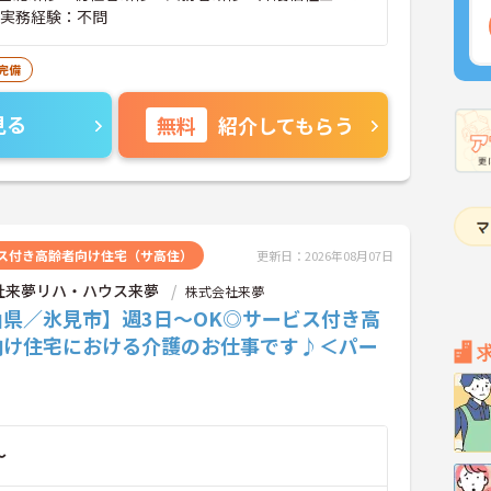
■実務経験：不問
完備
見る
無料
紹介してもらう
ス付き高齢者向け住宅（サ高住）
更新日：2026年08月07日
社来夢リハ・ハウス来夢
株式会社来夢
山県／氷見市】週3日～OK◎サービス付き高
向け住宅における介護のお仕事です♪＜パー
～