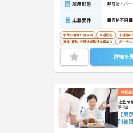
雇用形態
非常勤・パー
応募要件
■資格不問 
駅から徒歩10分以内
車通勤可
未経験O
産休･育休･介護休暇取得実績あり
ボーナス
詳細を
特別養
社会福
淨栄会
【東
別養