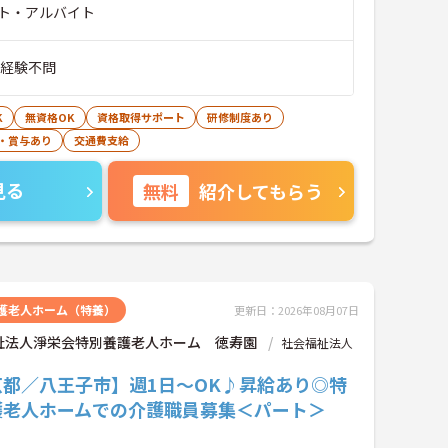
ト・アルバイト
■経験不問
K
無資格OK
資格取得サポート
研修制度あり
・賞与あり
交通費支給
見る
無料
紹介してもらう
護老人ホーム（特養）
更新日：2026年08月07日
祉法人淨栄会特別養護老人ホーム 徳寿園
社会福祉法人
京都／八王子市】週1日～OK♪昇給あり◎特
護老人ホームでの介護職員募集＜パート＞