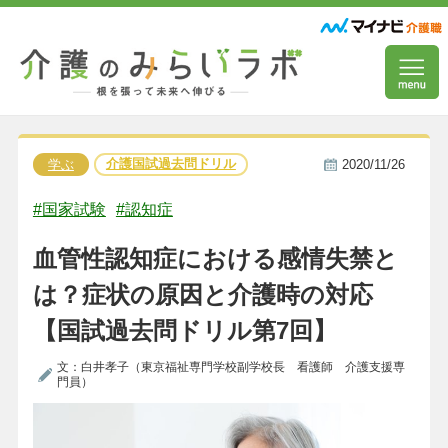
介護国試過去問ドリル
学ぶ
2020/11/26
#国家試験
#認知症
血管性認知症における感情失禁と
は？症状の原因と介護時の対応
【国試過去問ドリル第7回】
文：白井孝子（東京福祉専門学校副学校長 看護師 介護支援専
門員）