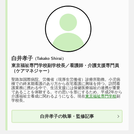
白井孝子
（Takako Shirai）
東京福祉専門学校副学校長／看護師・介護支援専門員
（ケアマネジャー）
聖路加国際病院、労働省（現厚生労働省）診療所勤務。小児病
棟での終末期看護のあり方から在宅看護に興味を持つ。訪問看
護業務に携わる中で、生活支援には保健医療福祉の連携が重要
であることを体験する。その思いを形にするため、平成2年から
介護福祉士養成に関わるようになる。現在
東京福祉専門学校
副
学校長。
白井孝子の執筆・監修記事