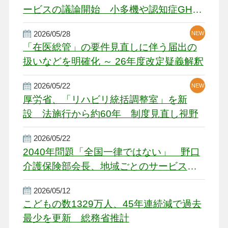
ービスの議論開始 小多機や認知症GH、
厳しい経営環境に危機感
2026/05/28
NEW
NEW
「在医総管」の要件見直しに伴う届出の
扱いなどを明確化 ～ 26年度改定疑義解釈
2026/05/22
NEW
厚労省、「リハビリ統括調整室」を新
設 法施行から約60年 制度見直し視野
2026/05/22
2040年問題「全国一律ではない」 野口
介護保険部会長、地域ごとのサービス基
盤整備を促す
2026/05/12
こどもの数1329万人、45年連続減で過去
最少を更新 総務省推計