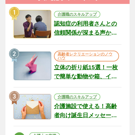
介護職のスキルアップ
認知症の利用者さんとの
信頼関係が深まる声かけ
のコツ10選｜認知症ケア
の現場から（22）
高齢者レクリエーションのノウ
ハウ
立体の折り紙15選！一枚
で簡単な動物や箱、イン
テリアになる作品まで
介護職のスキルアップ
介護施設で使える！高齢
者向け誕生日メッセージ
の例文と書き方のポイン
ト