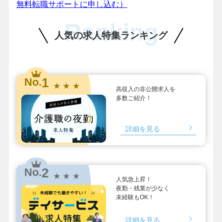
無料転職サポートに申し込む）
Ranking
人気の求人特集ランキング
1
No.
★ ★ ★
高収入の非公開求人を
多数ご紹介！
詳細を見る
2
No.
★ ★ ★
人気急上昇！
夜勤・残業が少なく
未経験もOK！
詳細を見る