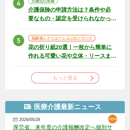
介護士の常識
介護保険の申請方法は？条件や必
要なもの・認定を受けられなかっ
た場合の対処法
高齢者レクリエーションのノウハウ
花の折り紙20選！一枚から簡単に
作れる可愛い花や立体・リースま
で
もっと見る
医療介護最新ニュース
2026/05/28
NEW
NEW
NEW
厚労省、来年度の介護報酬改定へ個別サ