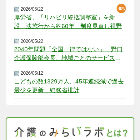
2026/05/22
NEW
厚労省、「リハビリ統括調整室」を新
設 法施行から約60年 制度見直し視野
2026/05/22
2040年問題「全国一律ではない」 野口
介護保険部会長、地域ごとのサービス基
盤整備を促す
2026/05/12
こどもの数1329万人、45年連続減で過去
最少を更新 総務省推計