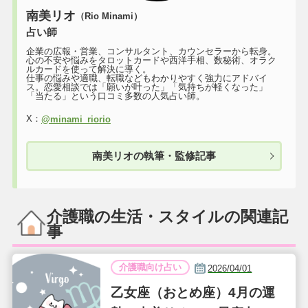
南美リオ
（Rio Minami）
占い師
企業の広報・営業、コンサルタント、カウンセラーから転身。
心の不安や悩みをタロットカードや西洋手相、数秘術、オラク
ルカードを使って解決に導く。
仕事の悩みや適職、転職などもわかりやすく強力にアドバイ
ス。恋愛相談では「願いが叶った」「気持ちが軽くなった」
「当たる」という口コミ多数の人気占い師。
X：
@minami_riorio
南美リオの執筆・監修記事
介護職の生活・スタイルの関連記
事
介護職向け占い
2026/04/01
乙女座（おとめ座）4月の運