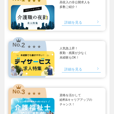
★ ★ ★
高収入の非公開求人を
多数ご紹介！
詳細を見る
2
No.
★ ★ ★
人気急上昇！
夜勤・残業が少なく
未経験もOK！
詳細を見る
3
No.
★ ★ ★
資格を活かして
給料&キャリアアップの
チャンス！