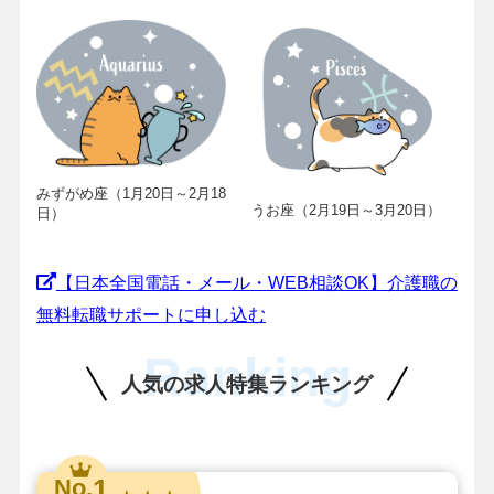
みずがめ座（1月20日～2月18
うお座（2月19日～3月20日）
日）
【日本全国電話・メール・WEB相談OK】介護職の
無料転職サポートに申し込む
Ranking
人気の求人特集ランキング
1
No.