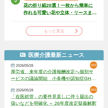
花の折り紙20選！一枚から簡単に
作れる可愛い花や立体・リースま
で
もっと見る
医療介護最新ニュース
2026/05/28
NEW
NEW
NEW
厚労省、来年度の介護報酬改定へ個別サ
ービスの議論開始 小多機や認知症GH、
厳しい経営環境に危機感
2026/05/28
NEW
NEW
「在医総管」の要件見直しに伴う届出の
扱いなどを明確化 ～ 26年度改定疑義解釈