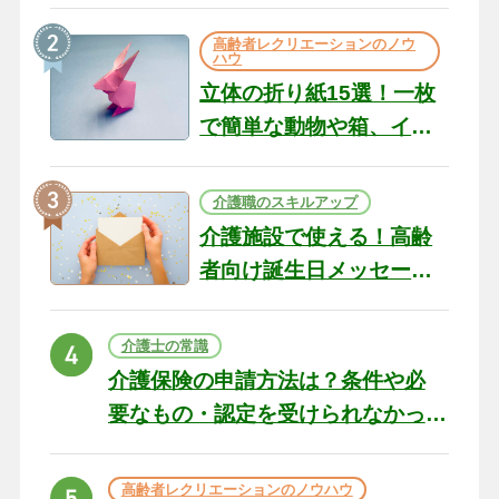
の現場から（22）
高齢者レクリエーションのノウ
ハウ
立体の折り紙15選！一枚
で簡単な動物や箱、イン
テリアになる作品まで
介護職のスキルアップ
介護施設で使える！高齢
者向け誕生日メッセージ
の例文と書き方のポイン
ト
介護士の常識
介護保険の申請方法は？条件や必
要なもの・認定を受けられなかっ
た場合の対処法
高齢者レクリエーションのノウハウ