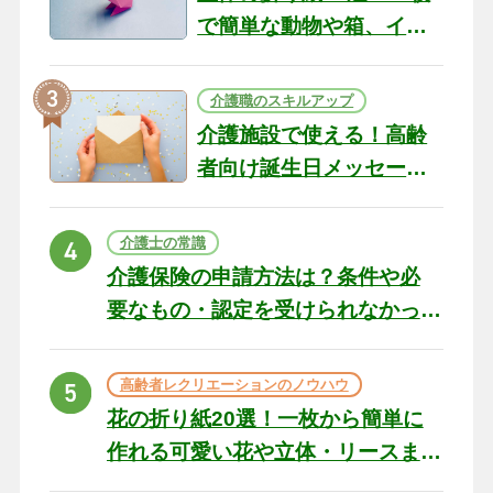
で簡単な動物や箱、イン
テリアになる作品まで
介護職のスキルアップ
介護施設で使える！高齢
者向け誕生日メッセージ
の例文と書き方のポイン
ト
介護士の常識
介護保険の申請方法は？条件や必
要なもの・認定を受けられなかっ
た場合の対処法
高齢者レクリエーションのノウハウ
花の折り紙20選！一枚から簡単に
作れる可愛い花や立体・リースま
で