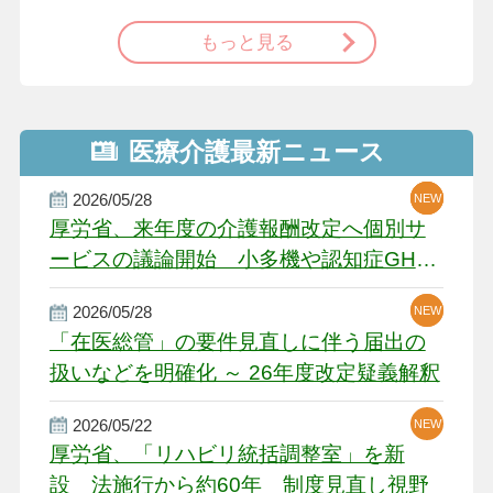
もっと見る
医療介護最新ニュース
2026/05/28
NEW
NEW
NEW
厚労省、来年度の介護報酬改定へ個別サ
ービスの議論開始 小多機や認知症GH、
厳しい経営環境に危機感
2026/05/28
NEW
NEW
「在医総管」の要件見直しに伴う届出の
扱いなどを明確化 ～ 26年度改定疑義解釈
2026/05/22
NEW
厚労省、「リハビリ統括調整室」を新
設 法施行から約60年 制度見直し視野