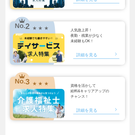
2
No.
★ ★ ★
人気急上昇！
夜勤・残業が少なく
未経験もOK！
詳細を見る
3
No.
★ ★ ★
資格を活かして
給料&キャリアアップの
チャンス！
詳細を見る