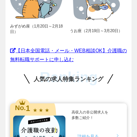
みずがめ座（1月20日～2月18
うお座（2月19日～3月20日）
日）
【日本全国電話・メール・WEB相談OK】介護職の
無料転職サポートに申し込む
Ranking
人気の求人特集ランキング
1
No.
★ ★ ★
高収入の非公開求人を
多数ご紹介！
詳細を見る