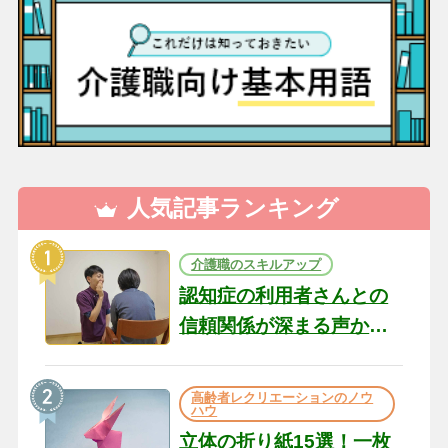
人気記事ランキング
介護職のスキルアップ
認知症の利用者さんとの
信頼関係が深まる声かけ
のコツ10選｜認知症ケア
の現場から（22）
高齢者レクリエーションのノウ
ハウ
立体の折り紙15選！一枚