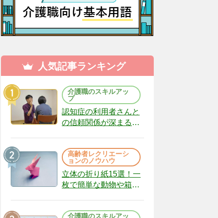
人気記事ランキング
介護職のスキルアッ
プ
認知症の利用者さんと
の信頼関係が深まる声
かけのコツ10選｜認知
症ケアの現場から
高齢者レクリエーシ
（22）
ョンのノウハウ
立体の折り紙15選！一
枚で簡単な動物や箱、
インテリアになる作品
まで
介護職のスキルアッ