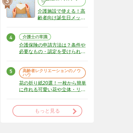
プ
介護施設で使える！高
齢者向け誕生日メッセ
ージの例文と書き方の
ポイント
介護士の常識
介護保険の申請方法は？条件や
必要なもの・認定を受けられな
かった場合の対処法
高齢者レクリエーションのノウ
ハウ
花の折り紙20選！一枚から簡単
に作れる可愛い花や立体・リー
スまで
もっと見る