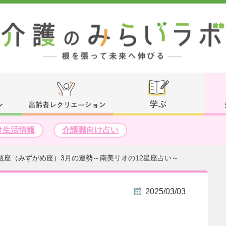
け生活情報
介護職向け占い
瓶座（みずがめ座）3月の運勢～南美リオの12星座占い～
2025/03/03