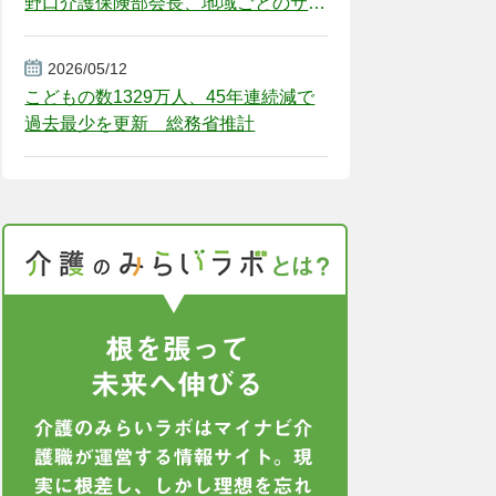
野口介護保険部会長、地域ごとのサー
ビス基盤整備を促す
2026/05/12
こどもの数1329万人、45年連続減で
過去最少を更新 総務省推計