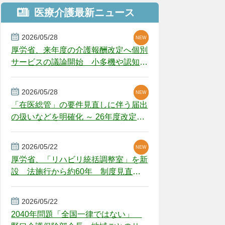
医療介護最新ニュース
2026/05/28
NEW
NEW
NEW
厚労省、来年度の介護報酬改定へ個別
サービスの議論開始 小多機や認知症
GH、厳しい経営環境に危機感
2026/05/28
NEW
NEW
「在医総管」の要件見直しに伴う届出
の扱いなどを明確化 ～ 26年度改定疑
義解釈
2026/05/22
NEW
厚労省、「リハビリ統括調整室」を新
設 法施行から約60年 制度見直し
視野
2026/05/22
2040年問題「全国一律ではない」