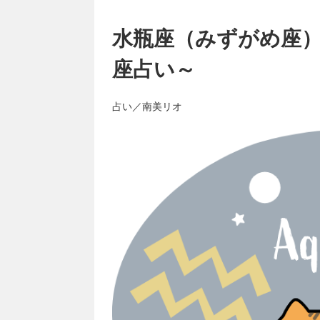
水瓶座（みずがめ座）
座占い～
占い／南美リオ