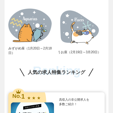
みずがめ座（1月20日～2月18
うお座（2月19日～3月20日）
日）
Ranking
人気の求人特集ランキング
1
No.
★ ★ ★
高収入の非公開求人を
多数ご紹介！