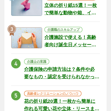
立体の折り紙15選！一枚
で簡単な動物や箱、イン
テリアになる作品まで
介護職のスキルアップ
介護施設で使える！高齢
者向け誕生日メッセージ
の例文と書き方のポイン
ト
介護士の常識
介護保険の申請方法は？条件や必
要なもの・認定を受けられなかっ
た場合の対処法
高齢者レクリエーションのノウハウ
花の折り紙20選！一枚から簡単に
作れる可愛い花や立体・リースま