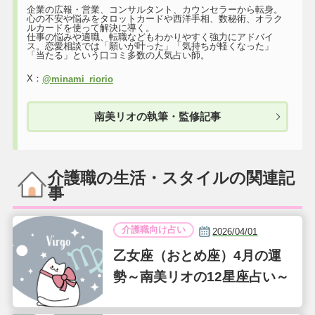
企業の広報・営業、コンサルタント、カウンセラーから転身。
心の不安や悩みをタロットカードや西洋手相、数秘術、オラク
ルカードを使って解決に導く。
仕事の悩みや適職、転職などもわかりやすく強力にアドバイ
ス。恋愛相談では「願いが叶った」「気持ちが軽くなった」
「当たる」という口コミ多数の人気占い師。
X：
@minami_riorio
南美リオの執筆・監修記事
介護職の生活・スタイルの関連記
事
介護職向け占い
2026/04/01
乙女座（おとめ座）4月の運
勢～南美リオの12星座占い～