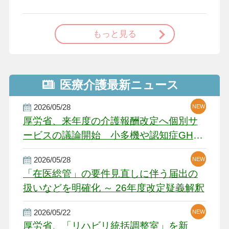
で
もっと見る
医療介護最新ニュース
2026/05/28
NEW
NEW
NEW
厚労省、来年度の介護報酬改定へ個別サ
ービスの議論開始 小多機や認知症GH、
厳しい経営環境に危機感
2026/05/28
NEW
NEW
「在医総管」の要件見直しに伴う届出の
扱いなどを明確化 ～ 26年度改定疑義解釈
2026/05/22
NEW
厚労省、「リハビリ統括調整室」を新