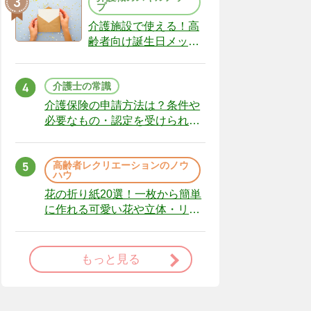
プ
介護施設で使える！高
齢者向け誕生日メッセ
ージの例文と書き方の
ポイント
介護士の常識
介護保険の申請方法は？条件や
必要なもの・認定を受けられな
かった場合の対処法
高齢者レクリエーションのノウ
ハウ
花の折り紙20選！一枚から簡単
に作れる可愛い花や立体・リー
スまで
もっと見る