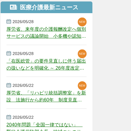
医療介護最新ニュース
2026/05/28
NEW
NEW
NEW
厚労省、来年度の介護報酬改定へ個別
サービスの議論開始 小多機や認知症
GH、厳しい経営環境に危機感
2026/05/28
NEW
NEW
「在医総管」の要件見直しに伴う届出
の扱いなどを明確化 ～ 26年度改定疑
義解釈
2026/05/22
NEW
厚労省、「リハビリ統括調整室」を新
設 法施行から約60年 制度見直し
視野
2026/05/22
2040年問題「全国一律ではない」