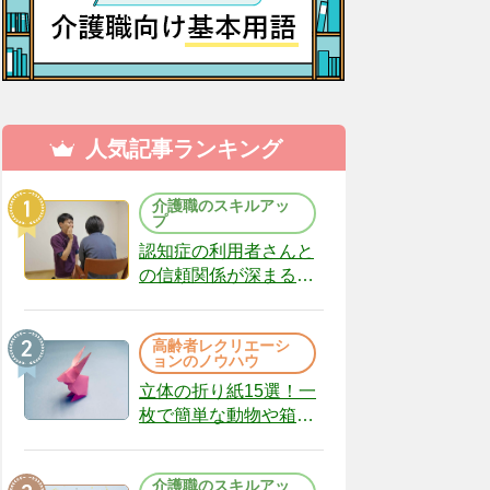
人気記事ランキング
介護職のスキルアッ
プ
認知症の利用者さんと
の信頼関係が深まる声
かけのコツ10選｜認知
症ケアの現場から
高齢者レクリエーシ
（22）
ョンのノウハウ
立体の折り紙15選！一
枚で簡単な動物や箱、
インテリアになる作品
まで
介護職のスキルアッ