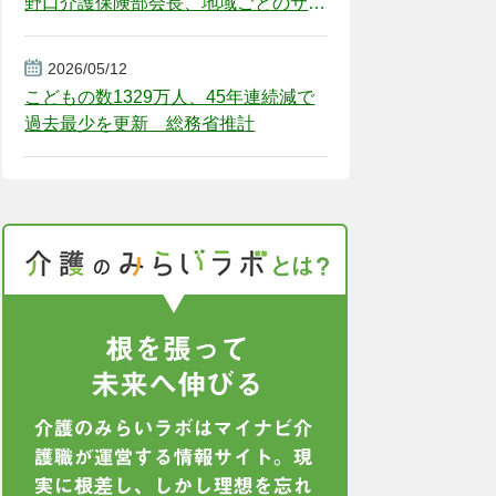
野口介護保険部会長、地域ごとのサー
ビス基盤整備を促す
2026/05/12
こどもの数1329万人、45年連続減で
過去最少を更新 総務省推計