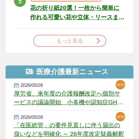
花の折り紙20選！一枚から簡単に
作れる可愛い花や立体・リースま
で
もっと見る
医療介護最新ニュース
2026/05/28
NEW
NEW
NEW
厚労省、来年度の介護報酬改定へ個別サ
ービスの議論開始 小多機や認知症GH、
厳しい経営環境に危機感
2026/05/28
NEW
NEW
「在医総管」の要件見直しに伴う届出の
扱いなどを明確化 ～ 26年度改定疑義解釈