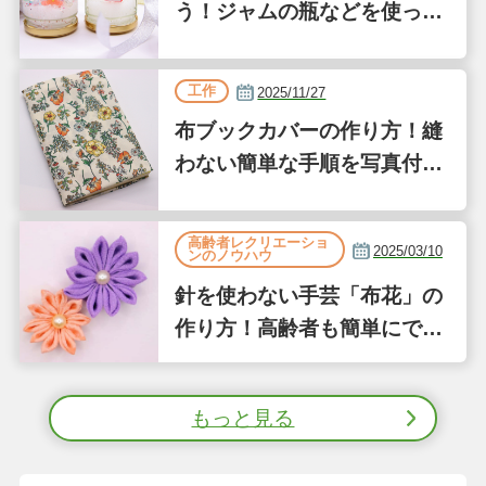
う！ジャムの瓶などを使った
簡単な作り方
工作
2025/11/27
布ブックカバーの作り方！縫
わない簡単な手順を写真付き
で解説
高齢者レクリエーショ
2025/03/10
ンのノウハウ
針を使わない手芸「布花」の
作り方！高齢者も簡単にでき
る縫わない工作①
もっと見る