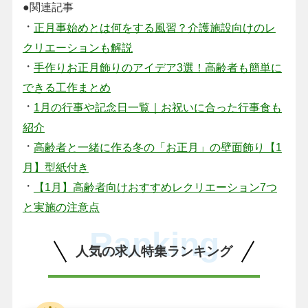
●関連記事
・
正月事始めとは何をする風習？介護施設向けのレ
クリエーションも解説
・
手作りお正月飾りのアイデア3選！高齢者も簡単に
できる工作まとめ
・
1月の行事や記念日一覧｜お祝いに合った行事食も
紹介
・
高齢者と一緒に作る冬の「お正月」の壁面飾り【1
月】型紙付き
・
【1月】高齢者向けおすすめレクリエーション7つ
と実施の注意点
Ranking
人気の求人特集ランキング