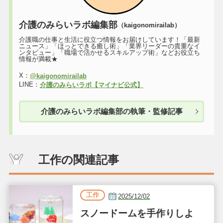
介護のみらいラボ編集部
（kaigonomirailab）
介護職の仕事と生活に役立つ情報をお届けしています！「最新
ニュース」「ほっとできる癒し術」「業界リーダーの貴重なイ
ンタビュー」「職場で活かせるスキルアップ術」などお役立ち
情報が満載★
X：
@kaigonomirailab
LINE：
介護のみらいラボ【マイナビ公式】
介護のみらいラボ編集部の執筆・監修記事
工作の関連記事
工作
2025/12/02
スノードームを手作りしよ