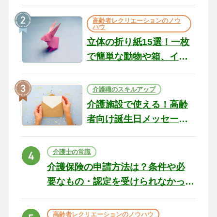
のコツ10選｜認知症ケア
の現場から（22）
高齢者レクリエーションのノウ
ハウ
立体の折り紙15選！一枚
で簡単な動物や箱、イン
テリアになる作品まで
介護職のスキルアップ
介護施設で使える！高齢
者向け誕生日メッセージ
の例文と書き方のポイン
ト
介護士の常識
介護保険の申請方法は？条件や必
要なもの・認定を受けられなかっ
た場合の対処法
高齢者レクリエーションのノウハウ