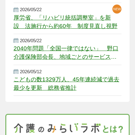
2026/05/22
NEW
厚労省、「リハビリ統括調整室」を新
設 法施行から約60年 制度見直し視野
2026/05/22
2040年問題「全国一律ではない」 野口
介護保険部会長、地域ごとのサービス基
盤整備を促す
2026/05/12
こどもの数1329万人、45年連続減で過去
最少を更新 総務省推計