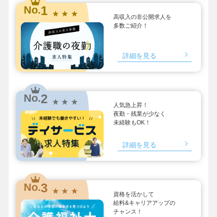
1
No.
★ ★ ★
高収入の非公開求人を
多数ご紹介！
詳細を見る
2
No.
★ ★ ★
人気急上昇！
夜勤・残業が少なく
未経験もOK！
詳細を見る
3
No.
★ ★ ★
資格を活かして
給料&キャリアアップの
チャンス！