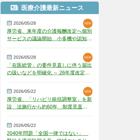
医療介護最新ニュース
2026/05/28
NEW
NEW
NEW
厚労省、来年度の介護報酬改定へ個別
サービスの議論開始 小多機や認知症
GH、厳しい経営環境に危機感
2026/05/28
NEW
NEW
「在医総管」の要件見直しに伴う届出
の扱いなどを明確化 ～ 26年度改定疑
義解釈
2026/05/22
NEW
厚労省、「リハビリ統括調整室」を新
設 法施行から約60年 制度見直し
視野
2026/05/22
2040年問題「全国一律ではない」