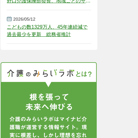
野口介護保険部会長、地域ごとのサー
ビス基盤整備を促す
2026/05/12
こどもの数1329万人、45年連続減で
過去最少を更新 総務省推計