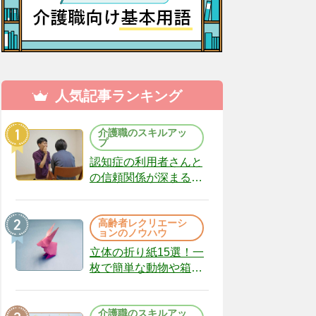
人気記事ランキング
介護職のスキルアッ
プ
認知症の利用者さんと
の信頼関係が深まる声
かけのコツ10選｜認知
症ケアの現場から
高齢者レクリエーシ
（22）
ョンのノウハウ
立体の折り紙15選！一
枚で簡単な動物や箱、
インテリアになる作品
まで
介護職のスキルアッ