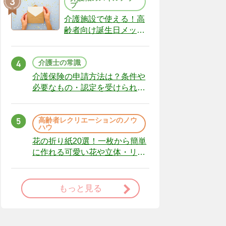
プ
介護施設で使える！高
齢者向け誕生日メッセ
ージの例文と書き方の
ポイント
介護士の常識
介護保険の申請方法は？条件や
必要なもの・認定を受けられな
かった場合の対処法
高齢者レクリエーションのノウ
ハウ
花の折り紙20選！一枚から簡単
に作れる可愛い花や立体・リー
スまで
もっと見る