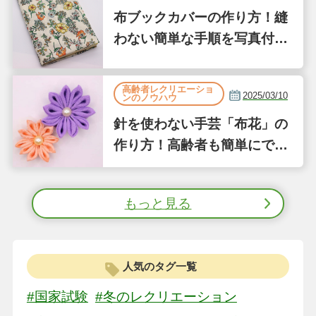
布ブックカバーの作り方！縫
わない簡単な手順を写真付き
で解説
高齢者レクリエーショ
2025/03/10
ンのノウハウ
針を使わない手芸「布花」の
作り方！高齢者も簡単にでき
る縫わない工作①
もっと見る
人気のタグ一覧
#国家試験
#冬のレクリエーション