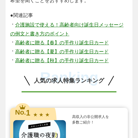
希望を聞くことをおすすめします。
●関連記事
・
介護施設で使える！高齢者向け誕生日メッセージ
の例文と書き方のポイント
・
高齢者に贈る【春】の手作り誕生日カード
・
高齢者に贈る【夏】の手作り誕生日カード
・
高齢者に贈る【秋】の手作り誕生日カード
Ranking
人気の求人特集ランキング
1
No.
★ ★ ★
高収入の非公開求人を
多数ご紹介！