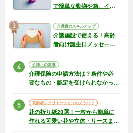
で簡単な動物や箱、イン
テリアになる作品まで
介護職のスキルアップ
介護施設で使える！高齢
者向け誕生日メッセージ
の例文と書き方のポイン
ト
介護士の常識
介護保険の申請方法は？条件や必
要なもの・認定を受けられなかっ
た場合の対処法
高齢者レクリエーションのノウハウ
花の折り紙20選！一枚から簡単に
作れる可愛い花や立体・リースま
で