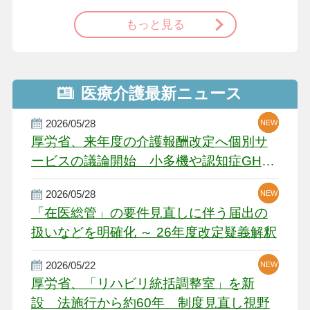
もっと見る
医療介護最新ニュース
2026/05/28
NEW
NEW
NEW
厚労省、来年度の介護報酬改定へ個別サ
ービスの議論開始 小多機や認知症GH、
厳しい経営環境に危機感
2026/05/28
NEW
NEW
「在医総管」の要件見直しに伴う届出の
扱いなどを明確化 ～ 26年度改定疑義解釈
2026/05/22
NEW
厚労省、「リハビリ統括調整室」を新
設 法施行から約60年 制度見直し視野