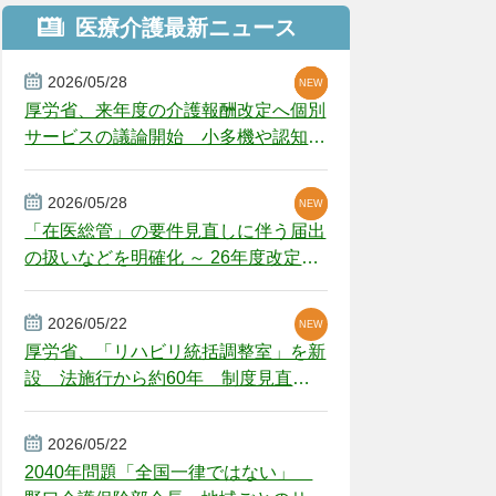
医療介護最新ニュース
2026/05/28
NEW
NEW
NEW
厚労省、来年度の介護報酬改定へ個別
サービスの議論開始 小多機や認知症
GH、厳しい経営環境に危機感
2026/05/28
NEW
NEW
「在医総管」の要件見直しに伴う届出
の扱いなどを明確化 ～ 26年度改定疑
義解釈
2026/05/22
NEW
厚労省、「リハビリ統括調整室」を新
設 法施行から約60年 制度見直し
視野
2026/05/22
2040年問題「全国一律ではない」