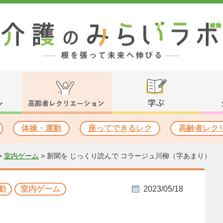
体操・運動
座ってできるレク
高齢者レク
>
室内ゲーム
>
新聞を じっくり読んで コラージュ川柳（字あまり）
動
室内ゲーム
2023/05/18