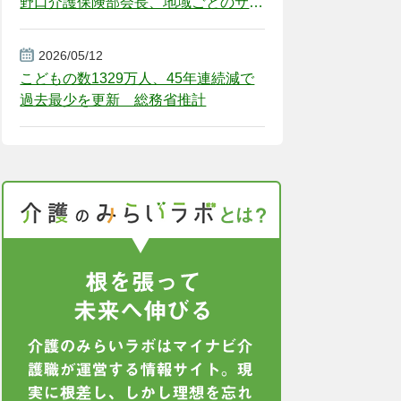
野口介護保険部会長、地域ごとのサー
ビス基盤整備を促す
2026/05/12
こどもの数1329万人、45年連続減で
過去最少を更新 総務省推計