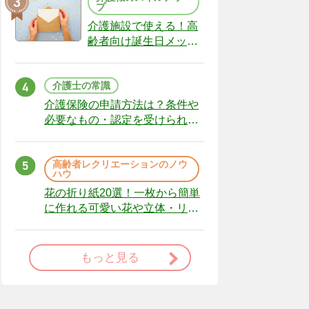
プ
介護施設で使える！高
齢者向け誕生日メッセ
ージの例文と書き方の
ポイント
介護士の常識
介護保険の申請方法は？条件や
必要なもの・認定を受けられな
かった場合の対処法
高齢者レクリエーションのノウ
ハウ
花の折り紙20選！一枚から簡単
に作れる可愛い花や立体・リー
スまで
もっと見る