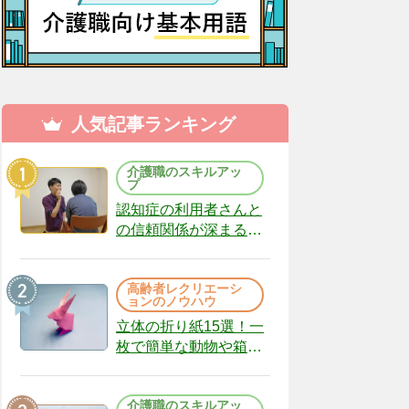
人気記事ランキング
介護職のスキルアッ
プ
認知症の利用者さんと
の信頼関係が深まる声
かけのコツ10選｜認知
症ケアの現場から
高齢者レクリエーシ
（22）
ョンのノウハウ
立体の折り紙15選！一
枚で簡単な動物や箱、
インテリアになる作品
まで
介護職のスキルアッ