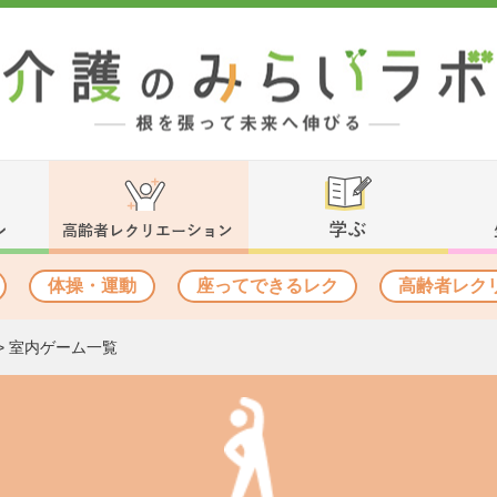
体操・運動
座ってできるレク
高齢者レク
>
室内ゲーム一覧