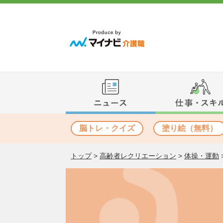
脳トレ・クイズ
塗り絵（無料）
トップ
>
高齢者レクリエーション
>
体操・運動