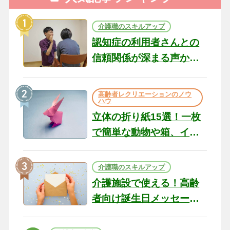
介護職のスキルアップ
認知症の利用者さんとの
信頼関係が深まる声かけ
のコツ10選｜認知症ケア
の現場から（22）
高齢者レクリエーションのノウ
ハウ
立体の折り紙15選！一枚
で簡単な動物や箱、イン
テリアになる作品まで
介護職のスキルアップ
介護施設で使える！高齢
者向け誕生日メッセージ
の例文と書き方のポイン
ト