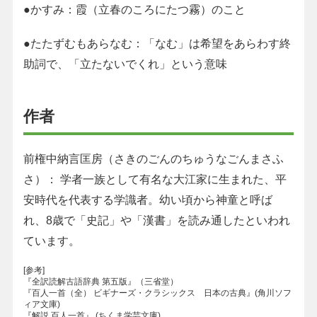
●かすみ：霞（立春のころにたつ霧）のこと
●たたずむもあらなむ：「なむ」は希望をあらわす終
助詞で、「立たないでくれ」という意味
作者
前権中納言匡房（さきのごんのちゅうなごんまさふ
さ）： 学者一族として有名な大江家に生まれた、平
安時代を代表する学識者。幼い頃から神童と呼ば
れ、8歳で「史記」や「漢書」を読み通したといわれ
ています。
[参考]
『全訳読解古語辞典 第五版』（三省堂）
『百人一首（全） ビギナーズ・クラシックス 日本の古典』(角川ソフ
ィア文庫)
『解説 百人一首』 (ちくま学芸文庫)