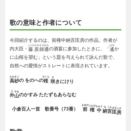
歌の意味と作者について
今回紹介するのは、前権中納言匡房の作品。作者が
ふじわらの
もろみち
はる
内大臣・
の酒宴に参加したときに、「
か
藤原
師通
遙
に山桜を望む」という題を与えられて詠んだ歌で、
自然への愛情がストレートに表現されています。
たかさご
さくら
さ
の をのへの
高砂
桜
咲
きにけり
と
やま
のかすみ たたずもあらなむ
外
山
さきの
ごんの
ちゅう
な
ごん
小倉百人一首 歌番号（
73
番）
まさ
前
ふさ
権
中
納
言
匡
房