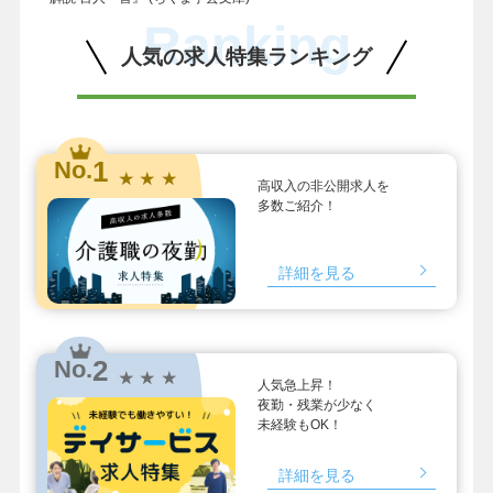
Ranking
人気の求人特集ランキング
1
No.
★ ★ ★
高収入の非公開求人を
多数ご紹介！
詳細を見る
2
No.
★ ★ ★
人気急上昇！
夜勤・残業が少なく
未経験もOK！
詳細を見る