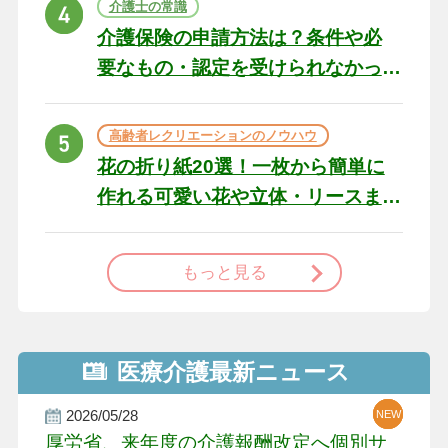
介護士の常識
介護保険の申請方法は？条件や必
要なもの・認定を受けられなかっ
た場合の対処法
高齢者レクリエーションのノウハウ
花の折り紙20選！一枚から簡単に
作れる可愛い花や立体・リースま
で
もっと見る
医療介護最新ニュース
2026/05/28
NEW
NEW
NEW
厚労省、来年度の介護報酬改定へ個別サ