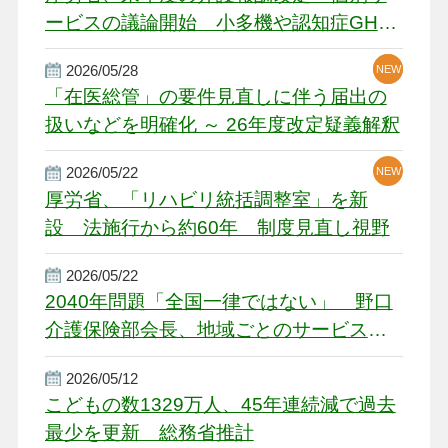
ービスの議論開始 小多機や認知症GH、
厳しい経営環境に危機感
2026/05/28
NEW
NEW
「在医総管」の要件見直しに伴う届出の
扱いなどを明確化 ～ 26年度改定疑義解釈
2026/05/22
NEW
厚労省、「リハビリ統括調整室」を新
設 法施行から約60年 制度見直し視野
2026/05/22
2040年問題「全国一律ではない」 野口
介護保険部会長、地域ごとのサービス基
盤整備を促す
2026/05/12
こどもの数1329万人、45年連続減で過去
最少を更新 総務省推計