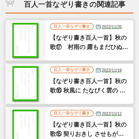
百人一首なぞり書きの関連記事
百人一首なぞり書き
2022/11/26
【なぞり書き百人一首】秋の
歌⑰ 村雨の 露もまだひぬ
まきの葉に 霧たちのぼる 秋
の夕ぐれ
百人一首なぞり書き
2022/11/19
【なぞり書き百人一首】秋の
歌⑯ 秋風に たなびく雲の た
え間より もれいづる月の 影
のさやけさ
百人一首なぞり書き
2022/11/12
【なぞり書き百人一首】秋の
歌⑮ 契りおきし させもが露