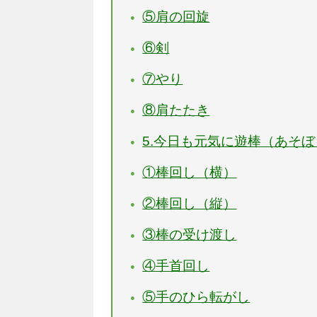
⑤肩の回旋
⑥剣
⑦やり
⑧肩たたき
5.今日も元気に遊棒（あそ
①棒回し（横）
②棒回し（縦）
③棒の受け渡し
④手首回し
⑤手のひら転がし