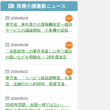
医療介護最新ニュース
2026/05/28
NEW
NEW
NEW
厚労省、来年度の介護報酬改定へ個別
サービスの議論開始 小多機や認知症
GH、厳しい経営環境に危機感
2026/05/28
NEW
NEW
「在医総管」の要件見直しに伴う届出
の扱いなどを明確化 ～ 26年度改定疑
義解釈
2026/05/22
NEW
厚労省、「リハビリ統括調整室」を新
設 法施行から約60年 制度見直し
視野
2026/05/22
2040年問題「全国一律ではない」