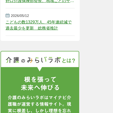
野口介護保険部会長、地域ごとのサー
ビス基盤整備を促す
2026/05/12
こどもの数1329万人、45年連続減で
過去最少を更新 総務省推計