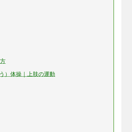
げ方
ぼう）体操｜上肢の運動