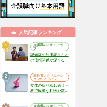
人気記事ランキング
介護職のスキルアッ
プ
認知症の利用者さんと
の信頼関係が深まる声
かけのコツ10選｜認知
症ケアの現場から
高齢者レクリエーシ
（22）
ョンのノウハウ
立体の折り紙15選！一
枚で簡単な動物や箱、
インテリアになる作品
まで
介護職のスキルアッ