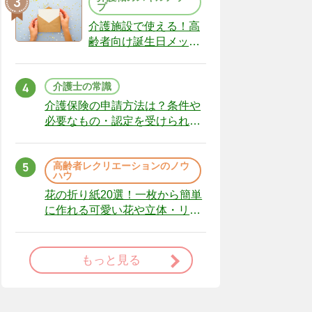
プ
介護施設で使える！高
齢者向け誕生日メッセ
ージの例文と書き方の
ポイント
介護士の常識
介護保険の申請方法は？条件や
必要なもの・認定を受けられな
かった場合の対処法
高齢者レクリエーションのノウ
ハウ
花の折り紙20選！一枚から簡単
に作れる可愛い花や立体・リー
スまで
もっと見る