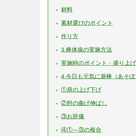
材料
素材選びのポイント
作り方
3.棒体操の実施方法
実施時のポイント・盛り上
4.今日も元気に遊棒（あそ
①肩の上げ下げ
②肘の曲げ伸ばし
③お辞儀
④①～③の複合