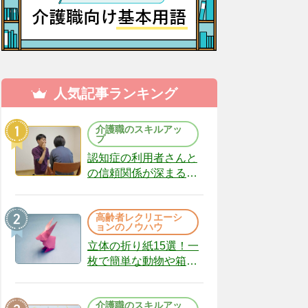
人気記事ランキング
介護職のスキルアッ
プ
認知症の利用者さんと
の信頼関係が深まる声
かけのコツ10選｜認知
症ケアの現場から
高齢者レクリエーシ
（22）
ョンのノウハウ
立体の折り紙15選！一
枚で簡単な動物や箱、
インテリアになる作品
まで
介護職のスキルアッ