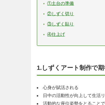
①土台の準備
②しずく切り
③しずく貼り
④仕上げ
1.しずくアート制作で
心身が賦活される
日中の活動性が向上して生活
活動的な座位姿勢をとること