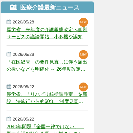
医療介護最新ニュース
2026/05/28
NEW
NEW
NEW
厚労省、来年度の介護報酬改定へ個別
サービスの議論開始 小多機や認知症
GH、厳しい経営環境に危機感
2026/05/28
NEW
NEW
「在医総管」の要件見直しに伴う届出
の扱いなどを明確化 ～ 26年度改定疑
義解釈
2026/05/22
NEW
厚労省、「リハビリ統括調整室」を新
設 法施行から約60年 制度見直し
視野
2026/05/22
2040年問題「全国一律ではない」