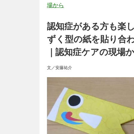
場から
認知症がある方も楽
ずく型の紙を貼り合
｜認知症ケアの現場か
文／安藤祐介