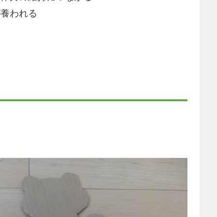
が養われる
る