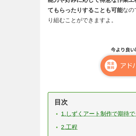
なの
てもらったりすることも可能
り組むことができますよ。
目次
1.しずくアート制作で期待
2.工程