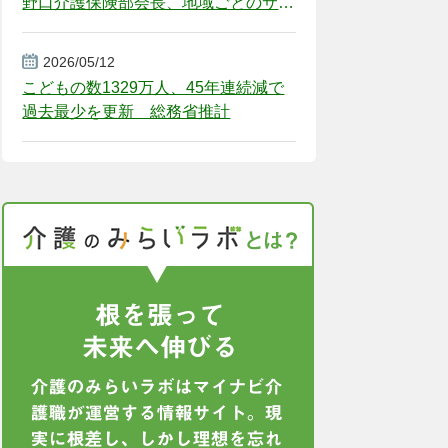
野口介護保険部会長、地域ごとのサー
ビス基盤整備を促す
2026/05/12
こどもの数1329万人、45年連続減で
過去最少を更新 総務省推計