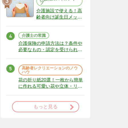
プ
介護施設で使える！高
齢者向け誕生日メッセ
ージの例文と書き方の
ポイント
介護士の常識
介護保険の申請方法は？条件や
必要なもの・認定を受けられな
かった場合の対処法
高齢者レクリエーションのノウ
ハウ
花の折り紙20選！一枚から簡単
に作れる可愛い花や立体・リー
スまで
もっと見る