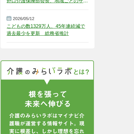
野口介護保険部会長、地域ごとのサー
ビス基盤整備を促す
2026/05/12
こどもの数1329万人、45年連続減で
過去最少を更新 総務省推計