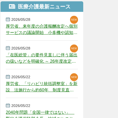
医療介護最新ニュース
2026/05/28
NEW
NEW
NEW
厚労省、来年度の介護報酬改定へ個別
サービスの議論開始 小多機や認知症
GH、厳しい経営環境に危機感
2026/05/28
NEW
NEW
「在医総管」の要件見直しに伴う届出
の扱いなどを明確化 ～ 26年度改定疑
義解釈
2026/05/22
NEW
厚労省、「リハビリ統括調整室」を新
設 法施行から約60年 制度見直し
視野
2026/05/22
2040年問題「全国一律ではない」