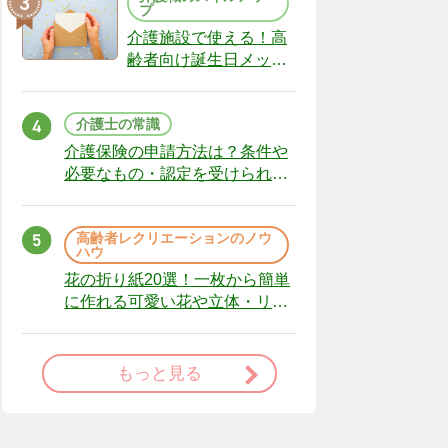
プ
介護施設で使える！高
齢者向け誕生日メッセ
ージの例文と書き方の
ポイント
介護士の常識
介護保険の申請方法は？条件や
必要なもの・認定を受けられな
かった場合の対処法
高齢者レクリエーションのノウ
ハウ
花の折り紙20選！一枚から簡単
に作れる可愛い花や立体・リー
スまで
もっと見る