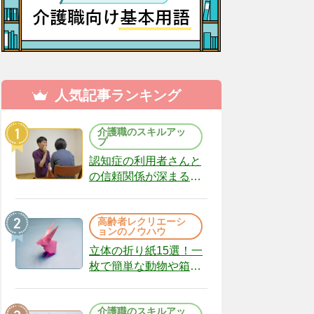
人気記事ランキング
介護職のスキルアッ
プ
認知症の利用者さんと
の信頼関係が深まる声
かけのコツ10選｜認知
症ケアの現場から
高齢者レクリエーシ
（22）
ョンのノウハウ
立体の折り紙15選！一
枚で簡単な動物や箱、
インテリアになる作品
まで
介護職のスキルアッ