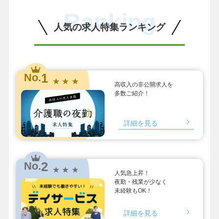
Ranking
人気の求人特集ランキング
1
No.
★ ★ ★
高収入の非公開求人を
多数ご紹介！
詳細を見る
2
No.
★ ★ ★
人気急上昇！
夜勤・残業が少なく
未経験もOK！
詳細を見る