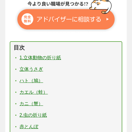
目次
1.立体動物の折り紙
立体うさぎ
ハト（鳩）
カエル（蛙）
カニ（蟹）
2.虫の折り紙
赤とんぼ