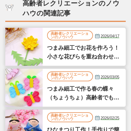
高齢者レクリエーションのノウ
ハウの関連記事
高齢者レクリエーショ
2026/04/17
ンのノウハウ
つまみ細工でお花を作ろう！
小さな花びらを重ね合わせて
作るたんぽぽ風
高齢者レクリエーショ
2026/03/05
ンのノウハウ
つまみ細工で作る春の蝶々
（ちょうちょ）高齢者でも簡
単な縫わない工作
高齢者レクリエーショ
2026/02/25
ンのノウハウ
ひなまつり工作！手作りで簡