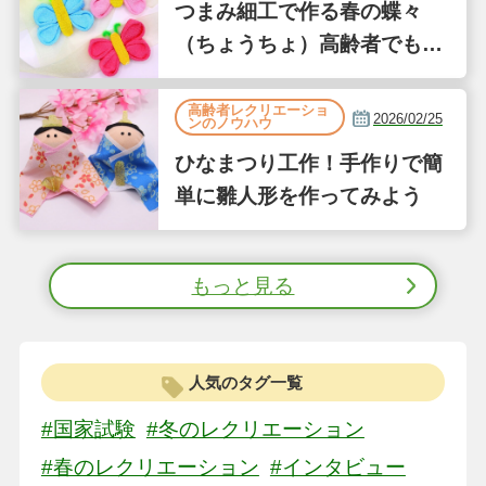
つまみ細工で作る春の蝶々
（ちょうちょ）高齢者でも簡
単な縫わない工作
高齢者レクリエーショ
2026/02/25
ンのノウハウ
ひなまつり工作！手作りで簡
単に雛人形を作ってみよう
もっと見る
人気のタグ一覧
#国家試験
#冬のレクリエーション
#春のレクリエーション
#インタビュー