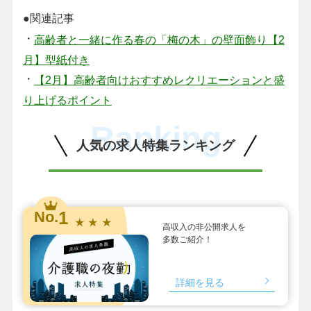
●関連記事
・
高齢者と一緒に作る春の「梅の木」の壁面飾り【2
月】型紙付き
・
【2月】高齢者向けおすすめレクリエーションと盛
り上げるポイント
Ranking
人気の求人特集ランキング
1
No.
★ ★ ★
高収入の非公開求人を
多数ご紹介！
詳細を見る