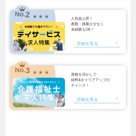
2
No.
★ ★ ★
人気急上昇！
夜勤・残業が少なく
未経験もOK！
詳細を見る
3
No.
★ ★ ★
資格を活かして
給料&キャリアアップの
チャンス！
詳細を見る