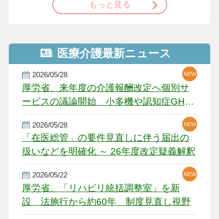
もっと見る
医療介護最新ニュース
2026/05/28
NEW
NEW
NEW
厚労省、来年度の介護報酬改定へ個別サ
ービスの議論開始 小多機や認知症GH、
厳しい経営環境に危機感
2026/05/28
NEW
NEW
「在医総管」の要件見直しに伴う届出の
扱いなどを明確化 ～ 26年度改定疑義解釈
2026/05/22
NEW
厚労省、「リハビリ統括調整室」を新
設 法施行から約60年 制度見直し視野