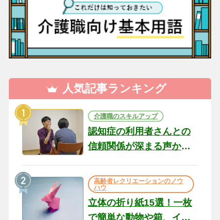
人気記事ランキング
介護職のスキルアップ
認知症の利用者さんとの
信頼関係が深まる声かけ
のコツ10選｜認知症ケア
の現場から（22）
高齢者レクリエーションのノウ
ハウ
立体の折り紙15選！一枚
で簡単な動物や箱、イン