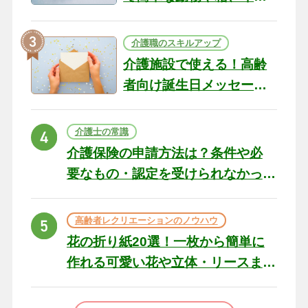
テリアになる作品まで
介護職のスキルアップ
介護施設で使える！高齢
者向け誕生日メッセージ
の例文と書き方のポイン
ト
介護士の常識
介護保険の申請方法は？条件や必
要なもの・認定を受けられなかっ
た場合の対処法
高齢者レクリエーションのノウハウ
花の折り紙20選！一枚から簡単に
作れる可愛い花や立体・リースま
で