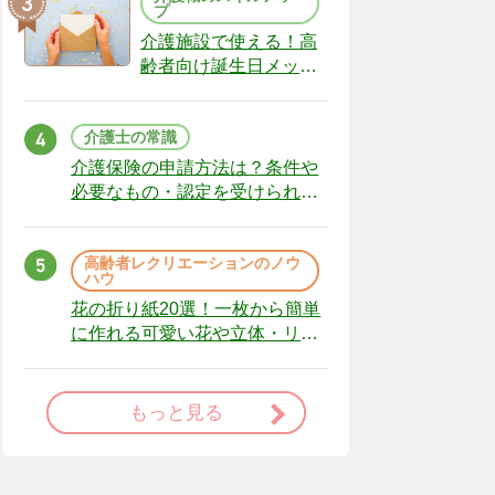
プ
介護施設で使える！高
齢者向け誕生日メッセ
ージの例文と書き方の
ポイント
介護士の常識
介護保険の申請方法は？条件や
必要なもの・認定を受けられな
かった場合の対処法
高齢者レクリエーションのノウ
ハウ
花の折り紙20選！一枚から簡単
に作れる可愛い花や立体・リー
スまで
もっと見る