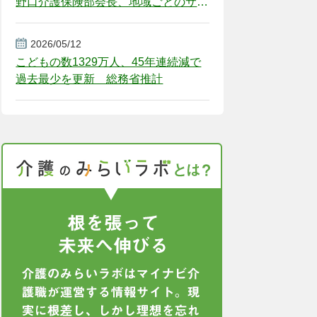
野口介護保険部会長、地域ごとのサー
ビス基盤整備を促す
2026/05/12
こどもの数1329万人、45年連続減で
過去最少を更新 総務省推計