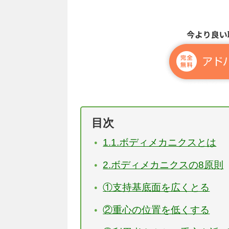
目次
1.1.ボディメカニクスとは
2.ボディメカニクスの8原則
①支持基底面を広くとる
②重心の位置を低くする