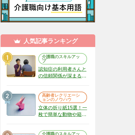
人気記事ランキング
介護職のスキルアッ
プ
認知症の利用者さんと
の信頼関係が深まる声
かけのコツ10選｜認知
症ケアの現場から
高齢者レクリエーシ
（22）
ョンのノウハウ
立体の折り紙15選！一
枚で簡単な動物や箱、
インテリアになる作品
まで
介護職のスキルアッ