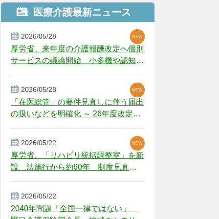
医療介護最新ニュース
2026/05/28
NEW
NEW
NEW
厚労省、来年度の介護報酬改定へ個別
サービスの議論開始 小多機や認知症
GH、厳しい経営環境に危機感
2026/05/28
NEW
NEW
「在医総管」の要件見直しに伴う届出
の扱いなどを明確化 ～ 26年度改定疑
義解釈
2026/05/22
NEW
厚労省、「リハビリ統括調整室」を新
設 法施行から約60年 制度見直し
視野
2026/05/22
2040年問題「全国一律ではない」